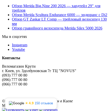
Обзор Merida Big.Nine 200 2026 — хардтейл 29" для
трейлов
Обзор Merida Scultura Endurance 6000 — эндюранс с Di2
Обзор GT Zaskar LT Comp — трейловый велосипед 130
мм
Обзор гравийного велосипеда Merida Silex 5000 2026
Мы в соцсетях
Instagram
Youtube
Контакты
Веломагазин Крути
г. Киев, ул. Здолбуновская 7г ТЦ "NOVUS"
(093) 777 00 80
(096) 777 00 80
(066) 777 00 80
©
2026 Kruti.com.ua - веломагазин в Киеве
⭐ 4.9
150 отзывов
Мы в сети