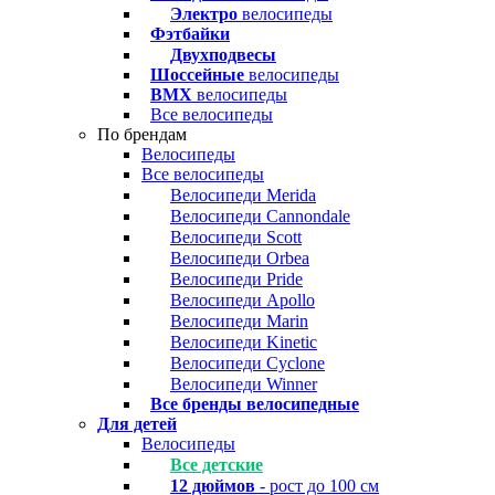
Электро
велосипеды
Фэтбайки
Двухподвесы
Шоссейные
велосипеды
BMX
велосипеды
Все велосипеды
По брендам
Велосипеды
Все велосипеды
Велосипеди Merida
Велосипеди Cannondale
Велосипеди Scott
Велосипеди Orbea
Велосипеди Pride
Велосипеди Apollo
Велосипеди Marin
Велосипеди Kinetic
Велосипеди Cyclone
Велосипеди Winner
Все бренды велосипедные
Для детей
Велосипеды
Все детские
12 дюймов
- рост до 100 см