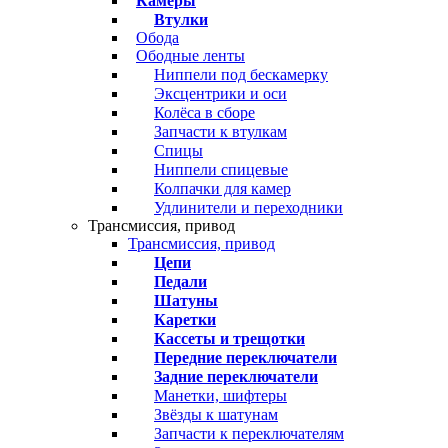
Камеры
Втулки
Обода
Ободные ленты
Ниппели под бескамерку
Эксцентрики и оси
Колёса в сборе
Запчасти к втулкам
Спицы
Ниппели спицевые
Колпачки для камер
Удлинители и переходники
Трансмиссия, привод
Трансмиссия, привод
Цепи
Педали
Шатуны
Каретки
Кассеты и трещотки
Передние переключатели
Задние переключатели
Манетки, шифтеры
Звёзды к шатунам
Запчасти к переключателям