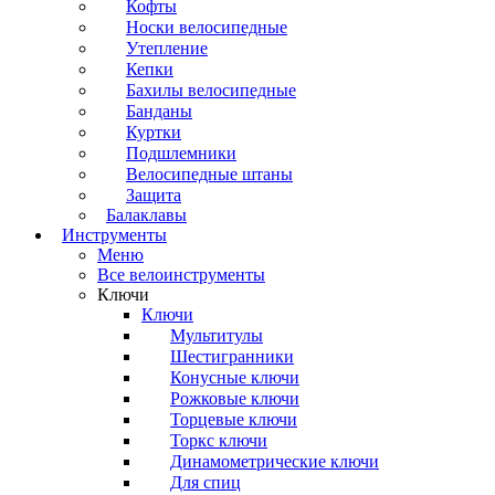
Кофты
Носки велосипедные
Утепление
Кепки
Бахилы велосипедные
Банданы
Куртки
Подшлемники
Велосипедные штаны
Защита
Балаклавы
Инструменты
Меню
Все велоинструменты
Ключи
Ключи
Мультитулы
Шестигранники
Конусные ключи
Рожковые ключи
Торцевые ключи
Торкс ключи
Динамометрические ключи
Для спиц