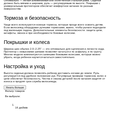
Оптимально — легкая алюминиевая или облегченная стальная рама. Сиденье
должно быть мягким и широким, руль — регулируемым по высоте. Покрышки с
универсальным протектором обеспечат комфортное катание по разным
поверхностям.
Тормоза и безопасность
Чаще всего используются ножные тормоза, которые проще всего освоить детям.
Если велосипед оборудован ручными тормозами, важно, чтобы рычаги подходили
под маленькую ладонь. Дополнительные элементы безопасности: защита цепи,
катафоты, звонок и при необходимости боковые колесики.
Покрышки и колеса
Ширина шин обычно 2.0–2.25" — это оптимально для сцепления и легкости хода.
Протектор с невысокими шипами позволяет кататься и по асфальту, и по грунту.
Многие модели комплектуются съемными боковыми колесами, которые можно
убрать, когда ребенок научится кататься самостоятельно.
Настройка и уход
Высота сиденья должна позволять ребенку доставать ногами до земли. Руль
регулируется под удобное положение рук. Регулярные проверки тормозов, колес и
цепи обеспечат безопасность. Чистка и смазка деталей после катания защитят от
износа и продлят срок службы велосипеда.
Узнать больше
Фильтр товаров
Ви выбрали:
Диаметр колес
16 дюймів