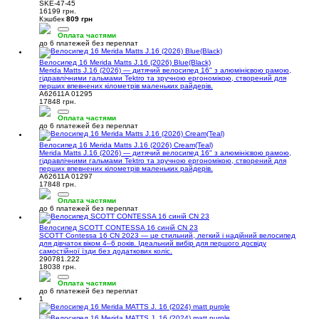
SKE-47-45
16199 грн.
Кэшбек
809 грн
Оплата частями
до 6 платежей без переплат
Велосипед 16 Merida Matts J.16 (2026) Blue(Black)
Merida Matts J.16 (2026) — дитячий велосипед 16" з алюмінієвою рамою,
гідравлічними гальмами Tektro та зручною ергономікою, створений для
перших впевнених кілометрів маленьких райдерів.
A62611A 01295
17848 грн.
Оплата частями
до 6 платежей без переплат
Велосипед 16 Merida Matts J.16 (2026) Cream(Teal)
Merida Matts J.16 (2026) — дитячий велосипед 16" з алюмінієвою рамою,
гідравлічними гальмами Tektro та зручною ергономікою, створений для
перших впевнених кілометрів маленьких райдерів.
A62611A 01297
17848 грн.
Оплата частями
до 6 платежей без переплат
Велосипед SCOTT CONTESSA 16 синій CN 23
SCOTT Contessa 16 CN 2023 — це стильний, легкий і надійний велосипед
для дівчаток віком 4–6 років. Ідеальний вибір для першого досвіду
самостійної їзди без додаткових коліс.
290781.222
18038 грн.
Оплата частями
до 6 платежей без переплат
1