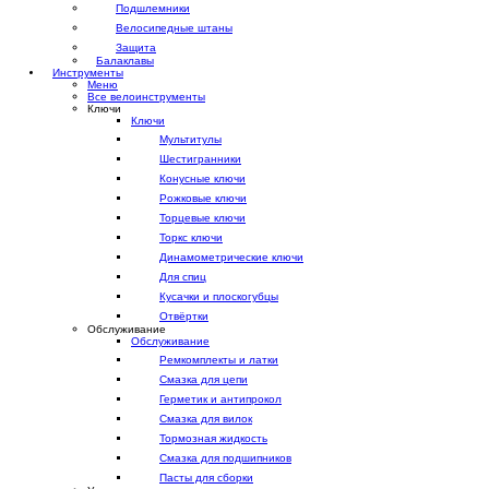
Подшлемники
Велосипедные штаны
Защита
Балаклавы
Инструменты
Меню
Все велоинструменты
Ключи
Ключи
Мультитулы
Шестигранники
Конусные ключи
Рожковые ключи
Торцевые ключи
Торкс ключи
Динамометрические ключи
Для спиц
Кусачки и плоскогубцы
Отвёртки
Обслуживание
Обслуживание
Ремкомплекты и латки
Смазка для цепи
Герметик и антипрокол
Смазка для вилок
Тормозная жидкость
Смазка для подшипников
Пасты для сборки