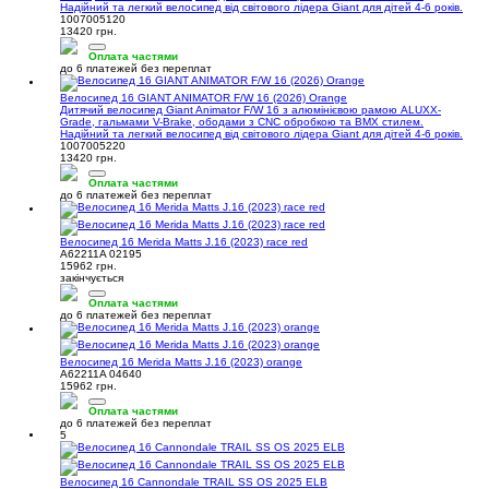
Надійний та легкий велосипед від світового лідера Giant для дітей 4-6 років.
1007005120
13420 грн.
Оплата частями
до 6 платежей без переплат
Велосипед 16 GIANT ANIMATOR F/W 16 (2026) Orange
Дитячий велосипед Giant Animator F/W 16 з алюмінієвою рамою ALUXX-
Grade, гальмами V-Brake, ободами з CNC обробкою та BMX стилем.
Надійний та легкий велосипед від світового лідера Giant для дітей 4-6 років.
1007005220
13420 грн.
Оплата частями
до 6 платежей без переплат
Велосипед 16 Merida Matts J.16 (2023) race red
A62211A 02195
15962 грн.
закінчується
Оплата частями
до 6 платежей без переплат
Велосипед 16 Merida Matts J.16 (2023) orange
A62211A 04640
15962 грн.
Оплата частями
до 6 платежей без переплат
5
Велосипед 16 Cannondale TRAIL SS OS 2025 ELB