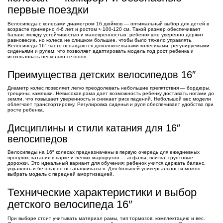
первые поездки
Велосипеды с колесами диаметром 16 дюймов — оптимальный выбор для детей в
возрасте примерно 4-6 лет и ростом ≈ 100-120 см. Такой размер обеспечивает
баланс между устойчивостью и маневренностью: ребенок уже уверенно держит
равновесие, но колеса не слишком большие, чтобы было тяжело управлять.
Велосипеды 16″ часто оснащаются дополнительными колесиками, регулируемыми
сиденьями и рулем, что позволяет адаптировать модель под рост ребенка и
использовать несколько сезонов.
Преимущества детских велосипедов 16″
Диаметр колес позволяет легко преодолевать небольшие препятствия — бордюры,
трещины, камешки. Невысокая рама дает возможность ребенку доставать ногами до
земли, что повышает уверенность и снижает риск падений. Небольшой вес модели
облегчает транспортировку. Регулировка сиденья и руля обеспечивает удобство при
росте ребенка.
Дисциплины и стили катания для 16″
велосипедов
Велосипеды на 16″ колесах предназначены в первую очередь для ежедневных
прогулок, катания в парке и легких маршрутов — асфальт, плитка, грунтовые
дорожки. Это идеальный вариант для обучения: ребенок учится держать баланс,
управлять и безопасно останавливаться. Для большей универсальности можно
выбрать модель с передней амортизацией.
Технические характеристики и выбор
детского велосипеда 16″
При выборе стоит учитывать материал рамы, тип тормозов, комплектацию и вес.