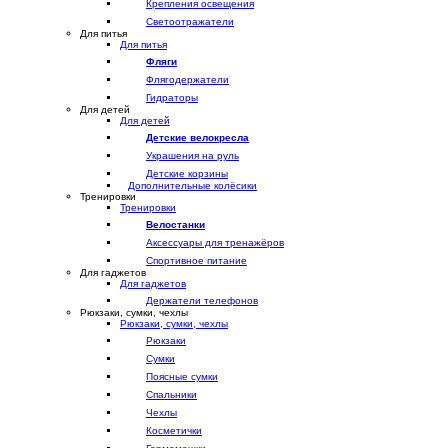
Крепления освещения
Светоотражатели
Для питья
Для питья
Фляги
Флягодержатели
Гидраторы
Для детей
Для детей
Детские велокресла
Украшения на руль
Детские корзины
Дополнительные колёсики
Тренировки
Тренировки
Велостанки
Аксессуары для тренажёров
Спортивное питание
Для гаджетов
Для гаджетов
Держатели телефонов
Рюкзаки, сумки, чехлы
Рюкзаки, сумки, чехлы
Рюкзаки
Сумки
Поясные сумки
Спальники
Чехлы
Косметички