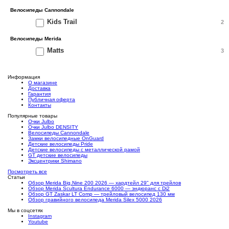
Велосипеды Cannondale
Kids Trail
2
Велосипеды Merida
Matts
3
Информация
О магазине
Доставка
Гарантия
Публичная оферта
Контакты
Популярные товары
Очки Julbo
Очки Julbo DENSITY
Велосипеды Cannondale
Замки велосипедные OnGuard
Детские велосипеды Pride
Детские велосипеды с металлической рамой
GT детские велосипеды
Эксцентрики Shimano
Посмотреть все
Статьи
Обзор Merida Big.Nine 200 2026 — хардтейл 29" для трейлов
Обзор Merida Scultura Endurance 6000 — эндюранс с Di2
Обзор GT Zaskar LT Comp — трейловый велосипед 130 мм
Обзор гравийного велосипеда Merida Silex 5000 2026
Мы в соцсетях
Instagram
Youtube