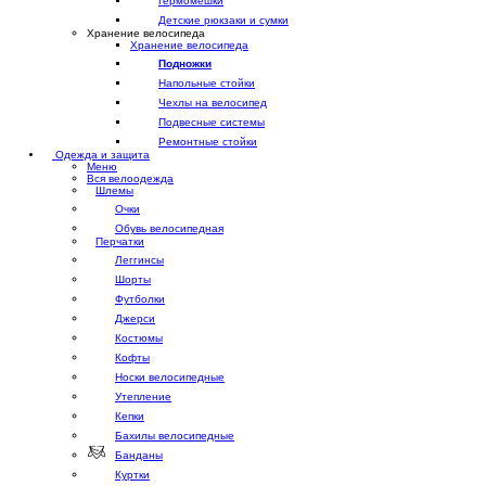
Гермомешки
Детские рюкзаки и сумки
Хранение велосипеда
Хранение велосипеда
Подножки
Напольные стойки
Чехлы на велосипед
Подвесные системы
Ремонтные стойки
Одежда и защита
Меню
Вся велоодежда
Шлемы
Очки
Обувь велосипедная
Перчатки
Леггинсы
Шорты
Футболки
Джерси
Костюмы
Кофты
Носки велосипедные
Утепление
Кепки
Бахилы велосипедные
Банданы
Куртки