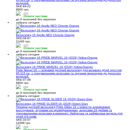
моделей.
SKE-84-22
9900 грн.
Оплата частями
до 6 платежей без переплат
забрать сегодня
Велосипед 16 Apollo NEO Chrome Orange
SKE-08-97
11440 грн.
Оплата частями
до 6 платежей без переплат
забрать сегодня
Велосипед 16 PRIDE MARVEL 16 (2026) Yellow-Orange
Pride Marvel 16 — яскравий дитячий велосипед для активних дітей зростом
95-115 см, з тренувальними колесами та зручним переходом до дорослих
моделей.
SKE-07-48
9900 грн.
Оплата частями
до 6 платежей без переплат
забрать сегодня
Велосипед 16 PRIDE GLIDER 16 (2026) Green-Gray
Преміум дитячий велосипед Pride Glider 16 з повністю алюмінієвою
конструкцією, втулками на промпідшипниках, колесами 16 дюймів та
тренувальними колесами в комплекті. Найлегша та найякісніша модель для
дітей 4-6 років.
SKE-33-57
14399 грн.
Оплата частями