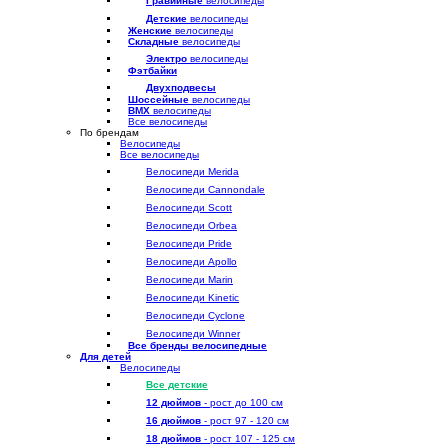
Гравийные
велосипеды
Детские
велосипеды
Женские
велосипеды
Складные
велосипеды
Электро
велосипеды
Фэтбайки
Двухподвесы
Шоссейные
велосипеды
BMX
велосипеды
Все велосипеды
По брендам
Велосипеды
Все велосипеды
Велосипеди Merida
Велосипеди Cannondale
Велосипеди Scott
Велосипеди Orbea
Велосипеди Pride
Велосипеди Apollo
Велосипеди Marin
Велосипеди Kinetic
Велосипеди Cyclone
Велосипеди Winner
Все бренды велосипедные
Для детей
Велосипеды
Все детские
12 дюймов
- рост до 100 см
16 дюймов
- рост 97 - 120 см
18 дюймов
- рост 107 - 125 см