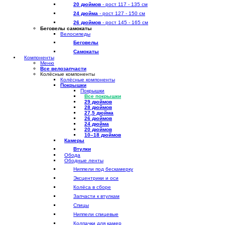
20 дюймов
- рост 117 - 135 см
24 дюйма
- рост 127 - 150 см
26 дюймов
- рост 145 - 165 см
Беговелы самокаты
Велосипеды
Беговелы
Самокаты
Компоненты
Меню
Все велозапчасти
Колёсные компоненты
Колёсные компоненты
Покрышки
Покрышки
Все покрышки
29 дюймов
28 дюймов
27,5 дюйма
26 дюймов
24 дюйма
20 дюймов
10–18 дюймов
Камеры
Втулки
Обода
Ободные ленты
Ниппели под бескамерку
Эксцентрики и оси
Колёса в сборе
Запчасти к втулкам
Спицы
Ниппели спицевые
Колпачки для камер