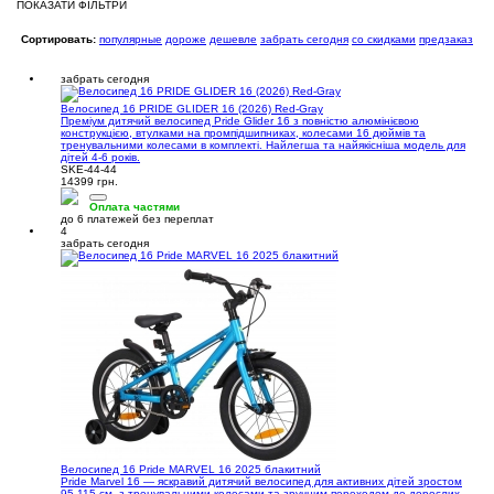
ПОКАЗАТИ ФІЛЬТРИ
Сортировать:
популярные
дороже
дешевле
забрать сегодня
со скидками
предзаказ
забрать сегодня
Велосипед 16 PRIDE GLIDER 16 (2026) Red-Gray
Преміум дитячий велосипед Pride Glider 16 з повністю алюмінієвою
конструкцією, втулками на промпідшипниках, колесами 16 дюймів та
тренувальними колесами в комплекті. Найлегша та найякісніша модель для
дітей 4-6 років.
SKE-44-44
14399 грн.
Оплата частями
до 6 платежей без переплат
4
забрать сегодня
Велосипед 16 Pride MARVEL 16 2025 блакитний
Pride Marvel 16 — яскравий дитячий велосипед для активних дітей зростом
95-115 см, з тренувальними колесами та зручним переходом до дорослих