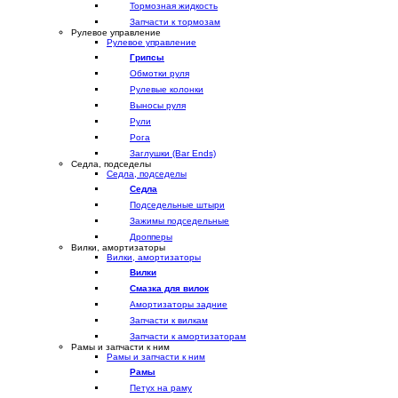
Тормозная жидкость
Запчасти к тормозам
Рулевое управление
Рулевое управление
Грипсы
Обмотки руля
Рулевые колонки
Выносы руля
Рули
Рога
Заглушки (Bar Ends)
Седла, подседелы
Седла, подседелы
Седла
Подседельные штыри
Зажимы подседельные
Дропперы
Вилки, амортизаторы
Вилки, амортизаторы
Вилки
Смазка для вилок
Амортизаторы задние
Запчасти к вилкам
Запчасти к амортизаторам
Рамы и запчасти к ним
Рамы и запчасти к ним
Рамы
Петух на раму