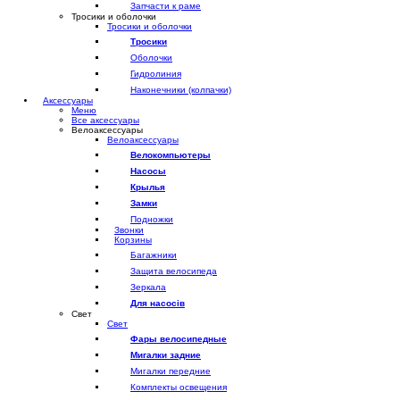
Запчасти к раме
Тросики и оболочки
Тросики и оболочки
Тросики
Оболочки
Гидролиния
Наконечники (колпачки)
Аксессуары
Меню
Все аксессуары
Велоаксессуары
Велоаксессуары
Велокомпьютеры
Насосы
Крылья
Замки
Подножки
Звонки
Корзины
Багажники
Защита велосипеда
Зеркала
Для насосів
Свет
Свет
Фары велосипедные
Мигалки задние
Мигалки передние
Комплекты освещения