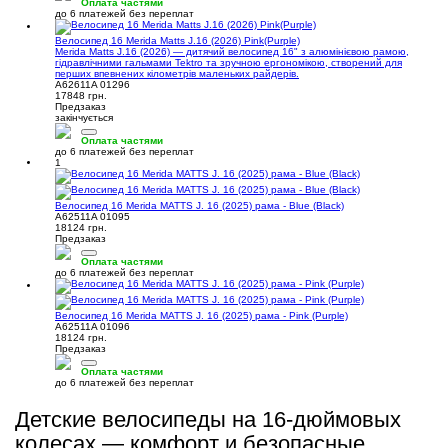
Оплата частями
до 6 платежей без переплат
Велосипед 16 Merida Matts J.16 (2026) Pink(Purple)
Merida Matts J.16 (2026) — дитячий велосипед 16" з алюмінієвою рамою,
гідравлічними гальмами Tektro та зручною ергономікою, створений для
перших впевнених кілометрів маленьких райдерів.
A62611A 01296
17848 грн.
Предзаказ
закінчується
Оплата частями
до 6 платежей без переплат
1
Велосипед 16 Merida MATTS J. 16 (2025) рама - Blue (Black)
A62511A 01095
18124 грн.
Предзаказ
Оплата частями
до 6 платежей без переплат
Велосипед 16 Merida MATTS J. 16 (2025) рама - Pink (Purple)
A62511A 01096
18124 грн.
Предзаказ
Оплата частями
до 6 платежей без переплат
Детские велосипеды на 16-дюймовых
колесах — комфорт и безопасные