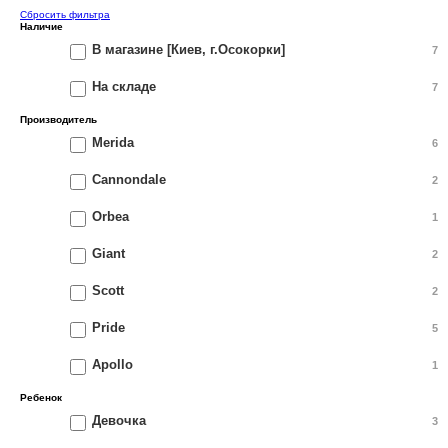
Сбросить фильтра
Наличие
В магазине [Киев, г.Осокорки]
7
На складе
7
Производитель
Merida
6
Cannondale
2
Orbea
1
Giant
2
Scott
2
Pride
5
Apollo
1
Ребенок
Девочка
3