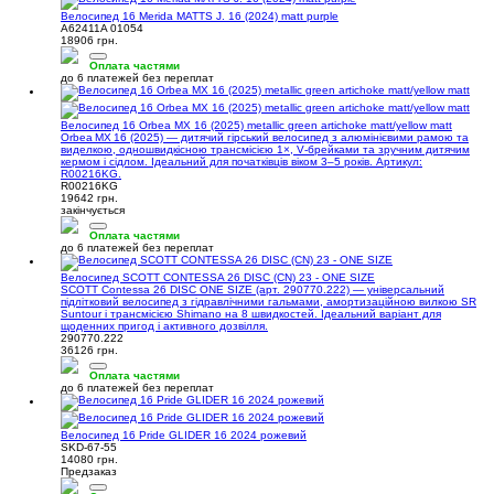
Велосипед 16 Merida MATTS J. 16 (2024) matt purple
A62411A 01054
18906 грн.
Оплата частями
до 6 платежей без переплат
Велосипед 16 Orbea MX 16 (2025) metallic green artichoke matt/yellow matt
Orbea MX 16 (2025) — дитячий гірський велосипед з алюмінієвими рамою та
виделкою, одношвидкісною трансмісією 1×, V‑брейками та зручним дитячим
кермом і сідлом. Ідеальний для початківців віком 3–5 років. Артикул:
R00216KG.
R00216KG
19642 грн.
закінчується
Оплата частями
до 6 платежей без переплат
Велосипед SCOTT CONTESSA 26 DISC (CN) 23 - ONE SIZE
SCOTT Contessa 26 DISC ONE SIZE (арт. 290770.222) — універсальний
підлітковий велосипед з гідравлічними гальмами, амортизаційною вилкою SR
Suntour і трансмісією Shimano на 8 швидкостей. Ідеальний варіант для
щоденних пригод і активного дозвілля.
290770.222
36126 грн.
Оплата частями
до 6 платежей без переплат
Велосипед 16 Pride GLIDER 16 2024 рожевий
SKD-67-55
14080 грн.
Предзаказ