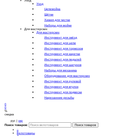
Уход
Уход
Цепемойка
Щётки
Химия для чистки
Наборы для мойки
Для мастерских
Для мастерских
Инструмент для звёзд
Инструмент для цепи
Инструмент для тормозов
Инструмент для каретки
Инструмент для педалей
Инструмент для шатунов
Наборы для механика
Оборудование для мастерских
Инструмент для рулевой
Инструмент для втулок
Инструмент для подвески
Нарезанние резьбы
0
0
%
скидка
рус |
укр
Поиск товаров:
Поиск товаров
⌂
Велотовары