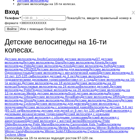
Детские велосипеды
Детские велосипеды на 16-ти колесах.
x
Вход
Телефон
*
Пожалуйста, введите правильный номер в
формате +380XXXXXXXXX
Войти
Или с помощью Google
Google
Детские велосипеды на 16-ти
колесах.
Детские велосипеды Apollo
Cannondale детские велосипеды
GT детские
велосипеды
Детские велосипеды Giant
Детские велосипеды Kinetic
Детские
велосипеды Pride
Детские велосипеды Krook
Детские велосипеды Kellys
Детские
велосипеды CRUZEE
Детские велосипеды для мальчика
Детские велосипеды
Односкоростные
Детские велосипеды с металлической рамой
Детские велосипеды 8-
10 лет 115-135 см
Велосипед детский до 3 лет
Детские велосипеды с
гидравлическими дисковыми тормозами
Беговел от 1 года
Детские велосипеды на 16-
ти колесах.
Детские велосипеды на 18 колесах
Детские велосипеды на 20
колесах
Подростковые велосипеды на 24 колесах
Велосипед детский.
Детские
велосипеды Pride
Подростковые велосипеды на 26 колесах
Детские велосипеды на
12-ти колесах.
Merida детские велосипеды
Scott детские велосипеды
Детские
велосипеды Orbea
Детские велосипеды RoyalBaby
Детские велосипеды DRAG
Детские
велосипеды Ghost
Детские велосипеды Winner
Детские велосипеды Discovery
Детские
велосипеды Cyclone
Детские велосипеды для девочек
Детские велосипеды с
передачами
Детские велосипеды с алюминиевой рамой
Велосипеды детские 5-6 лет
(95-120 см)
Велосипеды детские для детей от 9 лет (от 130 см)
Детский велосипед с
дисковыми механическими тормозами
Детский велосипед с ножными
тормозами
Детский велосипед с ободными тормозами
Детский велосипед с
амортизацией
Детский велосипед с жесткой вилкой
Велосипеды Pride
Glider
Велосипеды Pride Marvel
Велосипеды Cannondale Kids Trail
Велосипеды
Cannondale Kids Quick
Велосипеды Merida Matts
Велосипеды Winner Bullet
Велосипеды
Winner Candy
Велосипеды Winner Solid-FX
Велосипеды Cyclone Dream
Велосипеды
Cyclone Ultima
Велосипеды на 16-ти колесах подходят ростом 97-120 см.