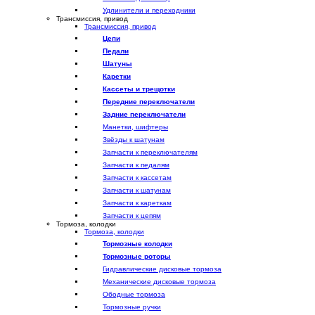
Удлинители и переходники
Трансмиссия, привод
Трансмиссия, привод
Цепи
Педали
Шатуны
Каретки
Кассеты и трещотки
Передние переключатели
Задние переключатели
Манетки, шифтеры
Звёзды к шатунам
Запчасти к переключателям
Запчасти к педалям
Запчасти к кассетам
Запчасти к шатунам
Запчасти к кареткам
Запчасти к цепям
Тормоза, колодки
Тормоза, колодки
Тормозные колодки
Тормозные роторы
Гидравлические дисковые тормоза
Механические дисковые тормоза
Ободные тормоза
Тормозные ручки