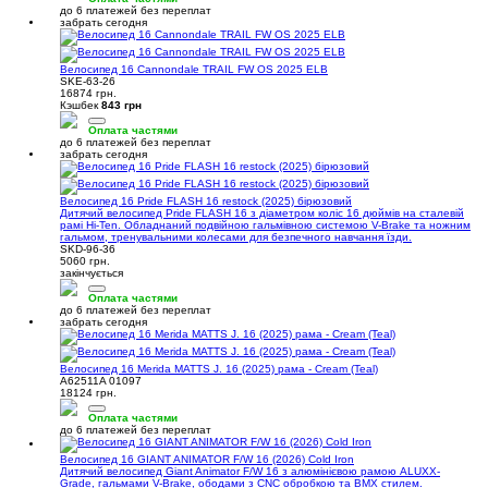
до 6 платежей без переплат
забрать сегодня
Велосипед 16 Cannondale TRAIL FW OS 2025 ELB
SKE-63-26
16874 грн.
Кэшбек
843 грн
Оплата частями
до 6 платежей без переплат
забрать сегодня
Велосипед 16 Pride FLASH 16 restock (2025) бірюзовий
Дитячий велосипед Pride FLASH 16 з діаметром коліс 16 дюймів на сталевій
рамі Hi-Ten. Обладнаний подвійною гальмівною системою V-Brake та ножним
гальмом, тренувальними колесами для безпечного навчання їзди.
SKD-96-36
5060 грн.
закінчується
Оплата частями
до 6 платежей без переплат
забрать сегодня
Велосипед 16 Merida MATTS J. 16 (2025) рама - Cream (Teal)
A62511A 01097
18124 грн.
Оплата частями
до 6 платежей без переплат
Велосипед 16 GIANT ANIMATOR F/W 16 (2026) Cold Iron
Дитячий велосипед Giant Animator F/W 16 з алюмінієвою рамою ALUXX-
Grade, гальмами V-Brake, ободами з CNC обробкою та BMX стилем.