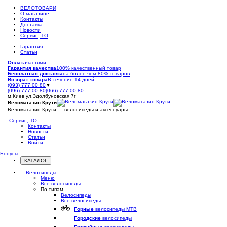
ВЕЛОТОВАРИ
О магазине
Контакты
Доставка
Новости
Сервис, ТО
Гарантия
Статьи
Оплата
частями
Гарантия качества
100% качественный товар
Бесплатная доставка
на более чем 80% товаров
Возврат товара
В течение 14 дней
(093) 777 00 80
▼
(096) 777 00 80
(066) 777 00 80
м.Киев ул.Здолбуновская 7г
Веломагазин Крути
Веломагазин Крути — велосипеды и аксессуары
Сервис, ТО
Контакты
Новости
Статьи
Войти
Бонусы
КАТАЛОГ
Открыть
меню
Велосипеды
Меню
Все велосипеды
По типам
Велосипеды
Все велосипеды
Горные
велосипеды MTB
Городские
велосипеды