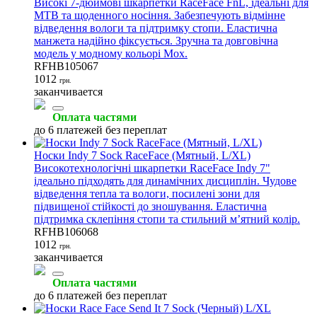
Високі 7-дюймові шкарпетки RaceFace FnL, ідеальні для
MTB та щоденного носіння. Забезпечують відмінне
відведення вологи та підтримку стопи. Еластична
манжета надійно фіксується. Зручна та довговічна
модель у модному кольорі Мох.
RFHB105067
1012
грн.
заканчивается
Оплата частями
до 6 платежей без переплат
Носки Indy 7 Sock RaceFace (Мятный, L/XL)
Високотехнологічні шкарпетки RaceFace Indy 7"
ідеально підходять для динамічних дисциплін. Чудове
відведення тепла та вологи, посилені зони для
підвищеної стійкості до зношування. Еластична
підтримка склепіння стопи та стильний м’ятний колір.
RFHB106068
1012
грн.
заканчивается
Оплата частями
до 6 платежей без переплат