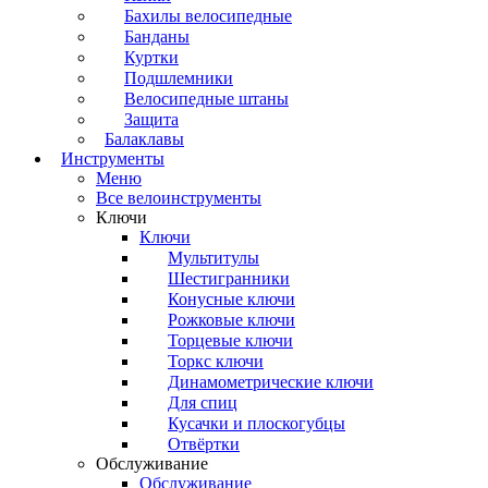
Бахилы велосипедные
Банданы
Куртки
Подшлемники
Велосипедные штаны
Защита
Балаклавы
Инструменты
Меню
Все велоинструменты
Ключи
Ключи
Мультитулы
Шестигранники
Конусные ключи
Рожковые ключи
Торцевые ключи
Торкс ключи
Динамометрические ключи
Для спиц
Кусачки и плоскогубцы
Отвёртки
Обслуживание
Обслуживание