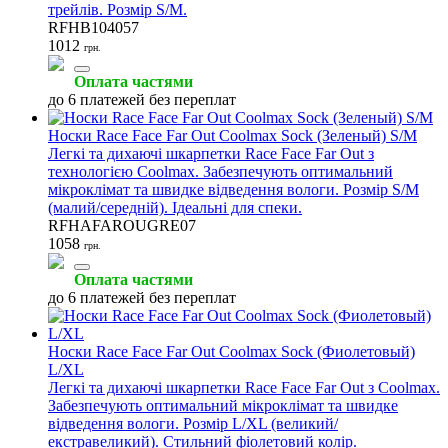
трейлів. Розмір S/M.
RFHB104057
1012
грн.
Оплата частями
до 6 платежей без переплат
Носки Race Face Far Out Coolmax Sock (Зеленый) S/M
Легкі та дихаючі шкарпетки Race Face Far Out з
технологією Coolmax. Забезпечують оптимальний
мікроклімат та швидке відведення вологи. Розмір S/M
(малий/середній). Ідеальні для спеки.
RFHAFAROUGRE07
1058
грн.
Оплата частями
до 6 платежей без переплат
Носки Race Face Far Out Coolmax Sock (Фиолетовый)
L/XL
Легкі та дихаючі шкарпетки Race Face Far Out з Coolmax.
Забезпечують оптимальний мікроклімат та швидке
відведення вологи. Розмір L/XL (великий/
екстравеликий). Стильний фіолетовий колір.