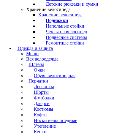
Детские рюкзаки и сумки
Хранение велосипеда
Хранение велосипеда
Подножки
Напольные стойки
Чехлы на велосипед
Подвесные системы
Ремонтные стойки
Одежда и защита
Меню
Вся велоодежда
Шлемы
Очки
Обувь велосипедная
Перчатки
Леггинсы
Шорты
Футболки
Джерси
Костюмы
Кофты
Носки велосипедные
Утепление
Кепки