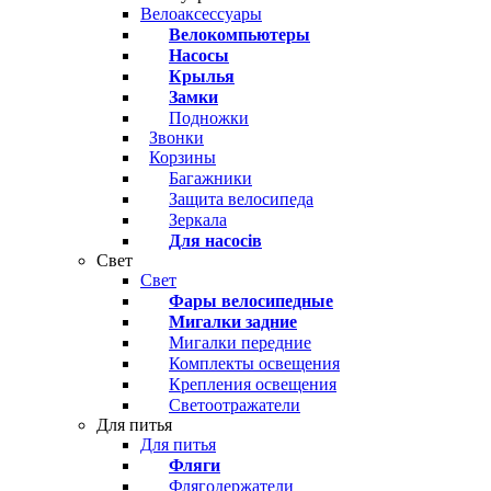
Велоаксессуары
Велокомпьютеры
Насосы
Крылья
Замки
Подножки
Звонки
Корзины
Багажники
Защита велосипеда
Зеркала
Для насосів
Свет
Свет
Фары велосипедные
Мигалки задние
Мигалки передние
Комплекты освещения
Крепления освещения
Светоотражатели
Для питья
Для питья
Фляги
Флягодержатели