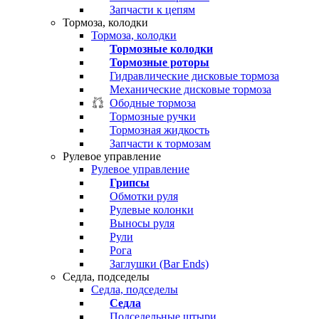
Запчасти к цепям
Тормоза, колодки
Тормоза, колодки
Тормозные колодки
Тормозные роторы
Гидравлические дисковые тормоза
Механические дисковые тормоза
Ободные тормоза
Тормозные ручки
Тормозная жидкость
Запчасти к тормозам
Рулевое управление
Рулевое управление
Грипсы
Обмотки руля
Рулевые колонки
Выносы руля
Рули
Рога
Заглушки (Bar Ends)
Седла, подседелы
Седла, подседелы
Седла
Подседельные штыри