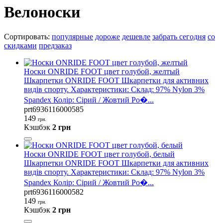
Велоноски
Сортировать:
популярные
дороже
дешевле
забрать сегодня
со
скидками
предзаказ
Носки ONRIDE FOOT цвет голубой, желтый
Шкарпетки ONRIDE FOOT Шкарпетки для активних
видів спорту. Характеристики: Склад: 97% Nylon 3%
Spandex Колір: Сірий / Жовтий Ро�...
prt6936116000585
149
грн.
Кэшбэк
2 грн
Носки ONRIDE FOOT цвет голубой, белый
Шкарпетки ONRIDE FOOT Шкарпетки для активних
видів спорту. Характеристики: Склад: 97% Nylon 3%
Spandex Колір: Сірий / Жовтий Ро�...
prt6936116000582
149
грн.
Кэшбэк
2 грн