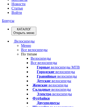
Новости
Статьи
Войти
Бонусы
КАТАЛОГ
Открыть меню
Велосипеды
Меню
Все велосипеды
По типам
Велосипеды
Все велосипеды
Горные
велосипеды MTB
Городские
велосипеды
Гравийные
велосипеды
Детские
велосипеды
Женские
велосипеды
Складные
велосипеды
Электро
велосипеды
Фэтбайки
Двухподвесы