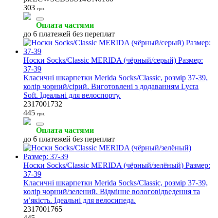
303
грн.
Оплата частями
до 6 платежей без переплат
Носки Socks/Classic MERIDA (чёрный/серый) Размер:
37-39
Класичні шкарпетки Merida Socks/Classic, розмір 37-39,
колір чорний/сірий. Виготовлені з додаванням Lycra
Soft. Ідеальні для велоспорту.
2317001732
445
грн.
Оплата частями
до 6 платежей без переплат
Носки Socks/Classic MERIDA (чёрный/зелёный) Размер:
37-39
Класичні шкарпетки Merida Socks/Classic, розмір 37-39,
колір чорний/зелений. Відмінне вологовідведення та
м’якість. Ідеальні для велосипеда.
2317001765
445