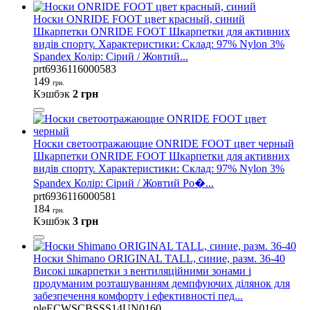
Носки ONRIDE FOOT цвет красный, синий
Шкарпетки ONRIDE FOOT Шкарпетки для активних
видів спорту. Характеристики: Склад: 97% Nylon 3%
Spandex Колір: Сірий / Жовтий...
prt6936116000583
149
грн.
Кэшбэк
2 грн
Носки светоотражающие ONRIDE FOOT цвет черный
Шкарпетки ONRIDE FOOT Шкарпетки для активних
видів спорту. Характеристики: Склад: 97% Nylon 3%
Spandex Колір: Сірий / Жовтий Ро�...
prt6936116000581
184
грн.
Кэшбэк
3 грн
Носки Shimano ORIGINAL TALL, синие, разм. 36-40
Високі шкарпетки з вентиляційними зонами і
продуманим розташуванням демпфуючих ділянок для
забезпечення комфорту і ефективності пед...
pleECWSCBSSS14UN0160