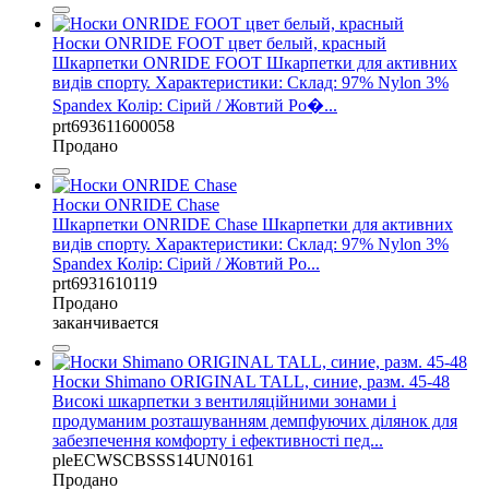
Носки ONRIDE FOOT цвет белый, красный
Шкарпетки ONRIDE FOOT Шкарпетки для активних
видів спорту. Характеристики: Склад: 97% Nylon 3%
Spandex Колір: Сірий / Жовтий Ро�...
prt693611600058
Продано
Носки ONRIDE Chase
Шкарпетки ONRIDE Chase Шкарпетки для активних
видів спорту. Характеристики: Склад: 97% Nylon 3%
Spandex Колір: Сірий / Жовтий Ро...
prt6931610119
Продано
заканчивается
Носки Shimano ORIGINAL TALL, синие, разм. 45-48
Високі шкарпетки з вентиляційними зонами і
продуманим розташуванням демпфуючих ділянок для
забезпечення комфорту і ефективності пед...
pleECWSCBSSS14UN0161
Продано