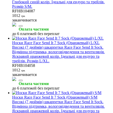
Глибокий синій колір. Ідеальні для ендуро та трейлів.
Розмір S/M.
RFHB104087
1012
грн.
заканчивается
Оплата частями
до 6 платежей без переплат
Носки Race Face Send It 7 Sock (Оранжевый) L/XL
Високі (7 дюймів) шкарпетки Race Face Send It Sock.
Відмінна підтримка, вологовідведення та вентиляція.
Яскравий оранжевий колір. Ідеальні для ендуро та
трейлів. Розмір L/XL.
RFHB104058
1012
грн.
заканчивается
Оплата частями
до 6 платежей без переплат
Носки Race Face Send It 7 Sock (Оранжевый) S/M
Високі (7 дюймів) шкарпетки Race Face Send It Sock.
Відмінна підтримка, вологовідведення та вентиляція.
Яскравий оранжевий колір. Ідеальні для ендуро та