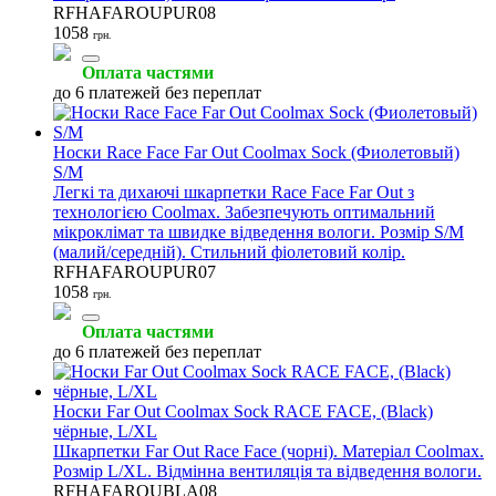
RFHAFAROUPUR08
1058
грн.
Оплата частями
до 6 платежей без переплат
Носки Race Face Far Out Coolmax Sock (Фиолетовый)
S/M
Легкі та дихаючі шкарпетки Race Face Far Out з
технологією Coolmax. Забезпечують оптимальний
мікроклімат та швидке відведення вологи. Розмір S/M
(малий/середній). Стильний фіолетовий колір.
RFHAFAROUPUR07
1058
грн.
Оплата частями
до 6 платежей без переплат
Носки Far Out Coolmax Sock RACE FACE, (Black)
чёрные, L/XL
Шкарпетки Far Out Race Face (чорні). Матеріал Coolmax.
Розмір L/XL. Відмінна вентиляція та відведення вологи.
RFHAFAROUBLA08