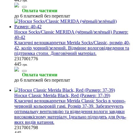
грн.
Оплата частями
до 6 платежей без переплат
Носки Socks/Classic MERIDA (чёрный/зелёный) Размер:
40-42
Класичні велошкарпетки Merida Socks/Classic, розмір 40-
42, колір чорний/зелений. Відмінне вологовідведення та
підтримка стопи. Довговічний матеріал.
2317001776
445
грн.
Оплата частями
до 6 платежей без переплат
Носки Classic Merida Black, Red (Размер: 37-39)
Класичні велошкарпетки Merida Classic Socks в чорно-
червоній кольоровій гамі. Розмір 37-39. Забезпечують
оптимальну вентиляцію та відведення вологи завдяки
високоякісному матеріалу. Ідеально підходять для будь-
яких видів катання.
2317001798
445