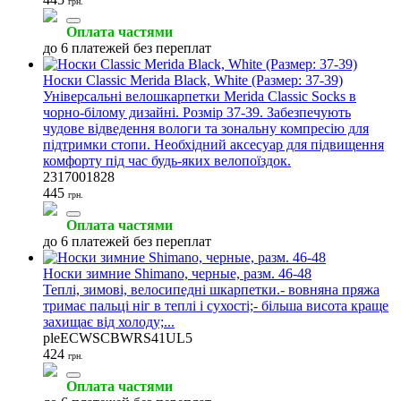
грн.
Оплата частями
до 6 платежей без переплат
Носки Classic Merida Black, White (Размер: 37-39)
Універсальні велошкарпетки Merida Classic Socks в
чорно-білому дизайні. Розмір 37-39. Забезпечують
чудове відведення вологи та зональну компресію для
підтримки стопи. Необхідний аксесуар для підвищення
комфорту під час будь-яких велопоїздок.
2317001828
445
грн.
Оплата частями
до 6 платежей без переплат
Носки зимние Shimano, черные, разм. 46-48
Теплі, зимові, велосипедні шкарпетки.- вовняна пряжа
тримає пальці ніг в теплі і сухості;- більша висота краще
захищає від холоду;...
pleECWSCBWRS41UL5
424
грн.
Оплата частями