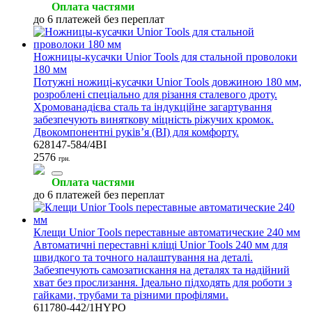
Оплата частями
до 6 платежей без переплат
Ножницы-кусачки Unior Tools для стальной проволоки
180 мм
Потужні ножиці-кусачки Unior Tools довжиною 180 мм,
розроблені спеціально для різання сталевого дроту.
Хромованадієва сталь та індукційне загартування
забезпечують виняткову міцність ріжучих кромок.
Двокомпонентні руків’я (BI) для комфорту.
628147-584/4BI
2576
грн.
Оплата частями
до 6 платежей без переплат
Клещи Unior Tools переставные автоматические 240 мм
Автоматичні переставні кліщі Unior Tools 240 мм для
швидкого та точного налаштування на деталі.
Забезпечують самозатискання на деталях та надійний
хват без прослизання. Ідеально підходять для роботи з
гайками, трубами та різними профілями.
611780-442/1HYPO