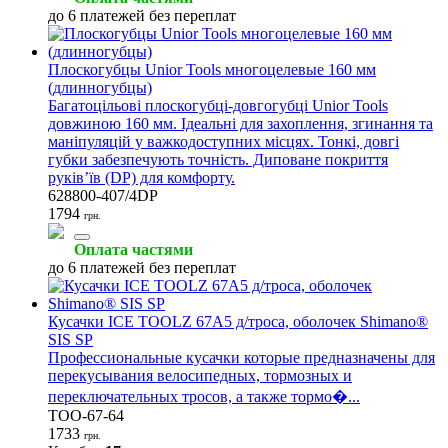
до 6 платежей без переплат
Плоскогубцы Unior Tools многоцелевые 160 мм
(длинногубцы)
Багатоцільові плоскогубці-довгогубці Unior Tools
довжиною 160 мм. Ідеальні для захоплення, згинання та
маніпуляцій у важкодоступних місцях. Тонкі, довгі
губки забезпечують точність. Диповане покриття
руків’їв (DP) для комфорту.
628800-407/4DP
1794
грн.
Оплата частями
до 6 платежей без переплат
Кусачки ICE TOOLZ 67A5 д/троса, оболочек Shimano®
SIS SP
Профессиональные кусачки которые предназначены для
перекусывания велосипедных, тормозных и
переключательных тросов, а также тормо�...
TOO-67-64
1733
грн.