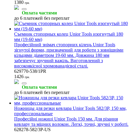
1380
грн.
Оплата частями
до 6 платежей без переплат
Съемник стопорных колец Unior Tools изогнутый 180
мм (19-60 мм)
Професійний знімач стопорних кілець Unior Tools
зігнутої форми, призначений для роботи з зовнішніми
кільцями діаметром 19-60 мм. Довжина 180 мм
забезпечує зручний важіль. Виготовлений з
високоякісної хромованадієвої сталі.
629770-538/1PR
1426
грн.
Оплата частями
до 6 платежей без переплат
Ножницы для резки кевлара Unior Tools 582/3P, 150 мм,
профессиональные
Професійні ножиці Unior Tools 150 мм. Для різання
кевлару та міцних волокон. Легкі, точні, зручні у роботі.
628278-582/3P-US