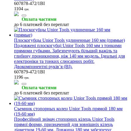
607878-472/1BI
1104
грн.
Оплата частями
до 6 платежей без переплат
Плоскогубцы Unior Tools удлиненные 160 мм (прямые)
Подовжені плоскогубці Unior Tools 160 мм з тонкими
прямими губками. Забезпечують більший важіль та
глибину проникнення, ніж 140 мм модель. Ідеальні для
електроніки та тонких слюсарних робіт.
Двокомпонентні руків’я (BI).
607879-472/1BI
1196
грн.
Оплата частями
до 6 платежей без переплат
Съемник стопорных колец Unior Tools прямой 180 мм
(19-60 мм)
Професійний знімач стопорних кілець Unior Tools
прямої форми, призначений для зовнішніх кілець
діаметром 19-60 мм. Довжина 180 мм забезпечує