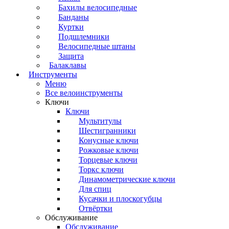
Бахилы велосипедные
Банданы
Куртки
Подшлемники
Велосипедные штаны
Защита
Балаклавы
Инструменты
Меню
Все велоинструменты
Ключи
Ключи
Мультитулы
Шестигранники
Конусные ключи
Рожковые ключи
Торцевые ключи
Торкс ключи
Динамометрические ключи
Для спиц
Кусачки и плоскогубцы
Отвёртки
Обслуживание
Обслуживание