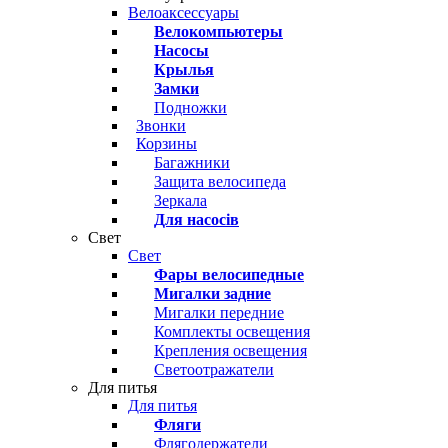
Велоаксессуары
Велокомпьютеры
Насосы
Крылья
Замки
Подножки
Звонки
Корзины
Багажники
Защита велосипеда
Зеркала
Для насосів
Свет
Свет
Фары велосипедные
Мигалки задние
Мигалки передние
Комплекты освещения
Крепления освещения
Светоотражатели
Для питья
Для питья
Фляги
Флягодержатели