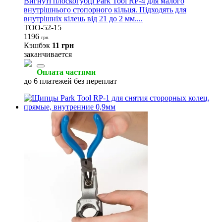
Вигнуті плоскогубці Park Tool RP-4 для малого
внутрішнього стопорного кільця. Підходять для
внутрішніх кілець від 21 до 2 мм....
TOO-52-15
1196
грн.
Кэшбэк
11 грн
заканчивается
Оплата частями
до 6 платежей без переплат