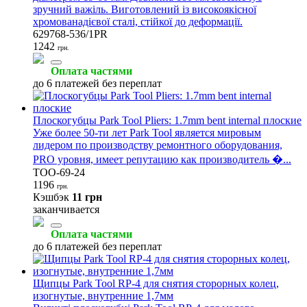
зручний важіль. Виготовлений із високоякісної
хромованадієвої сталі, стійкої до деформації.
629768-536/1PR
1242
грн.
Оплата частями
до 6 платежей без переплат
Плоскогубцы Park Tool Pliers: 1.7mm bent internal плоские
Уже более 50-ти лет Park Tool является мировым
лидером по производству ремонтного оборудования,
PRO уровня, имеет репутацию как производитель �...
TOO-69-24
1196
грн.
Кэшбэк
11 грн
заканчивается
Оплата частями
до 6 платежей без переплат
Щипцы Park Tool RP-4 для снятия сторорных колец,
изогнутые, внутренние 1,7мм