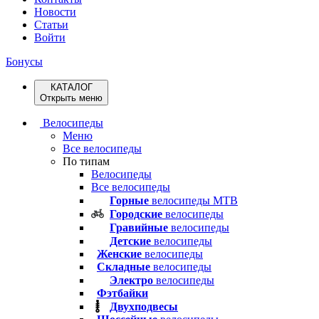
Новости
Статьи
Войти
Бонусы
КАТАЛОГ
Открыть меню
Велосипеды
Меню
Все велосипеды
По типам
Велосипеды
Все велосипеды
Горные
велосипеды MTB
Городские
велосипеды
Гравийные
велосипеды
Детские
велосипеды
Женские
велосипеды
Складные
велосипеды
Электро
велосипеды
Фэтбайки
Двухподвесы