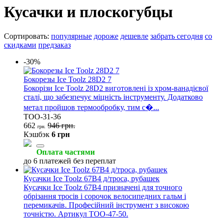
Кусачки и плоскогубцы
Сортировать:
популярные
дороже
дешевле
забрать сегодня
со
скидками
предзаказ
-30%
Бокорезы Ice Toolz 28D2 7
Бокорізи Ice Toolz 28D2 виготовлені із хром-ванадієвої
сталі, що забезпечує міцність інструменту. Додатково
метал пройшов термообробку, тим с�...
TOO-31-36
662
946 грн.
грн.
Кэшбэк
6 грн
Оплата частями
до 6 платежей без переплат
Кусачки Ice Toolz 67B4 д/троса, рубашек
Кусачки Ice Toolz 67B4 призначені для точного
обрізання тросів і сорочок велосипедних гальм і
перемикачів. Професійний інструмент з високою
точністю. Артикул TOO-47-50.