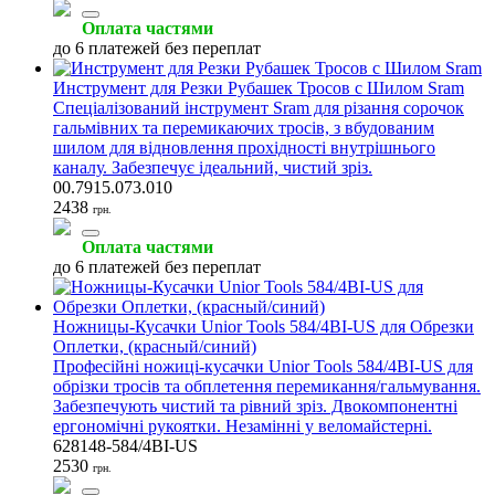
Оплата частями
до 6 платежей без переплат
Инструмент для Резки Рубашек Тросов с Шилом Sram
Спеціалізований інструмент Sram для різання сорочок
гальмівних та перемикаючих тросів, з вбудованим
шилом для відновлення прохідності внутрішнього
каналу. Забезпечує ідеальний, чистий зріз.
00.7915.073.010
2438
грн.
Оплата частями
до 6 платежей без переплат
Ножницы-Кусачки Unior Tools 584/4BI-US для Обрезки
Оплетки, (красный/синий)
Професійні ножиці-кусачки Unior Tools 584/4BI-US для
обрізки тросів та обплетення перемикання/гальмування.
Забезпечують чистий та рівний зріз. Двокомпонентні
ергономічні рукоятки. Незамінні у веломайстерні.
628148-584/4BI-US
2530
грн.