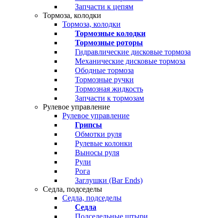
Запчасти к цепям
Тормоза, колодки
Тормоза, колодки
Тормозные колодки
Тормозные роторы
Гидравлические дисковые тормоза
Механические дисковые тормоза
Ободные тормоза
Тормозные ручки
Тормозная жидкость
Запчасти к тормозам
Рулевое управление
Рулевое управление
Грипсы
Обмотки руля
Рулевые колонки
Выносы руля
Рули
Рога
Заглушки (Bar Ends)
Седла, подседелы
Седла, подседелы
Седла
Подседельные штыри