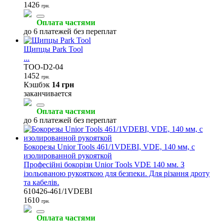
1426
грн.
Оплата частями
до 6 платежей без переплат
Щипцы Park Tool
...
TOO-D2-04
1452
грн.
Кэшбэк
14 грн
заканчивается
Оплата частями
до 6 платежей без переплат
Бокорезы Unior Tools 461/1VDEBI, VDE, 140 мм, с
изолированной рукояткой
Професійні бокорізи Unior Tools VDE 140 мм. З
ізольованою рукояткою для безпеки. Для різання дроту
та кабелів.
610426-461/1VDEBI
1610
грн.
Оплата частями