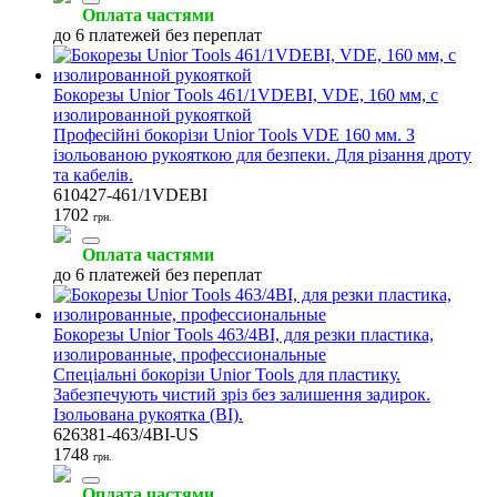
Оплата частями
до 6 платежей без переплат
Бокорезы Unior Tools 461/1VDEBI, VDE, 160 мм, с
изолированной рукояткой
Професійні бокорізи Unior Tools VDE 160 мм. З
ізольованою рукояткою для безпеки. Для різання дроту
та кабелів.
610427-461/1VDEBI
1702
грн.
Оплата частями
до 6 платежей без переплат
Бокорезы Unior Tools 463/4BI, для резки пластика,
изолированные, профессиональные
Спеціальні бокорізи Unior Tools для пластику.
Забезпечують чистий зріз без залишення задирок.
Ізольована рукоятка (BI).
626381-463/4BI-US
1748
грн.
Оплата частями