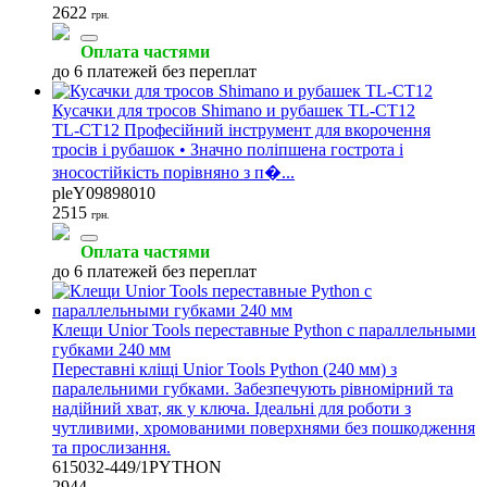
2622
грн.
Оплата частями
до 6 платежей без переплат
Кусачки для тросов Shimano и рубашек TL-CT12
TL-CT12 Професійний інструмент для вкорочення
тросів і рубашок • Значно поліпшена гострота і
зносостійкість порівняно з п�...
pleY09898010
2515
грн.
Оплата частями
до 6 платежей без переплат
Клещи Unior Tools переставные Python с параллельными
губками 240 мм
Переставні кліщі Unior Tools Python (240 мм) з
паралельними губками. Забезпечують рівномірний та
надійний хват, як у ключа. Ідеальні для роботи з
чутливими, хромованими поверхнями без пошкодження
та прослизання.
615032-449/1PYTHON
2944