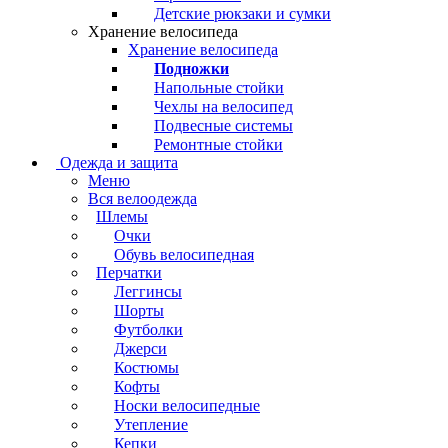
Детские рюкзаки и сумки
Хранение велосипеда
Хранение велосипеда
Подножки
Напольные стойки
Чехлы на велосипед
Подвесные системы
Ремонтные стойки
Одежда и защита
Меню
Вся велоодежда
Шлемы
Очки
Обувь велосипедная
Перчатки
Леггинсы
Шорты
Футболки
Джерси
Костюмы
Кофты
Носки велосипедные
Утепление
Кепки