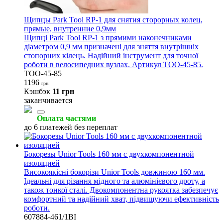
Щипцы Park Tool RP-1 для снятия сторорных колец,
прямые, внутренние 0,9мм
Щипці Park Tool RP-1 з прямими наконечниками
діаметром 0,9 мм призначені для зняття внутрішніх
стопорних кілець. Надійний інструмент для точної
роботи в велосипедних вузлах. Артикул TOO-45-85.
TOO-45-85
1196
грн.
Кэшбэк
11 грн
заканчивается
Оплата частями
до 6 платежей без переплат
Бокорезы Unior Tools 160 мм с двухкомпонентной
изоляцией
Високоякісні бокорізи Unior Tools довжиною 160 мм.
Ідеальні для різання мідного та алюмінієвого дроту, а
також тонкої сталі. Двокомпонентна рукоятка забезпечує
комфортний та надійний хват, підвищуючи ефективність
роботи.
607884-461/1BI