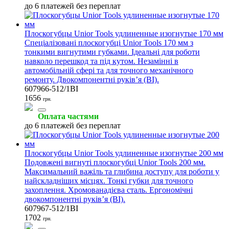
до 6 платежей без переплат
Плоскогубцы Unior Tools удлиненные изогнутые 170 мм
Спеціалізовані плоскогубці Unior Tools 170 мм з
тонкими вигнутими губками. Ідеальні для роботи
навколо перешкод та під кутом. Незамінні в
автомобільній сфері та для точного механічного
ремонту. Двокомпонентні руків’я (BI).
607966-512/1BI
1656
грн.
Оплата частями
до 6 платежей без переплат
Плоскогубцы Unior Tools удлиненные изогнутые 200 мм
Подовжені вигнуті плоскогубці Unior Tools 200 мм.
Максимальний важіль та глибина доступу для роботи у
найскладніших місцях. Тонкі губки для точного
захоплення. Хромованадієва сталь. Ергономічні
двокомпонентні руків’я (BI).
607967-512/1BI
1702
грн.