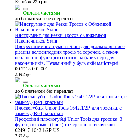
Кэшбэк
22 грн
Оплата частями
до 6 платежей без переплат
Инструмент для Резки Тросов с Обжимкой
Наконечников Sram
Професійний інструмент Sram для ідеально рівного
різання велосипедних тросів та сорочок, а також
оснащений функцією обтискача (кримпер) для
наконечників. Незамінний у будь-якій майстерні.
00.7118.001.001
2392
грн.
Оплата частями
до 6 платежей без переплат
Плоскогубцы Unior Tools 1642.1/2P, для тросика, с
замком, (Red) красный
Професійні плоскогубці Unior Tools для тросика. З
функцією замка (Lock) та червоною рукояткою.
624917-1642.1/2P-US
2392
грн.