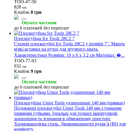
TOO-47-50
828
грн.
Кэшбэк
8 грн
Оплата частями
до 6 платежей без переплат
Плоскогубцы Ice Toolz 28C2 7
Сталеві плоскогубці Ice Toolz 28C2 у розмірі 7". Мають
м'які вставки на ручці для зручного хвата.
Характеристики Розміри: 19 x 6 x 3,2 см Матеріал: �...
TOO-77-93
932
грн.
Кэшбэк
9 грн
Оплата частями
до 6 платежей без переплат
Плоскогубцы Unior Tools удлиненные 140 мм (прямые)
Подовжені плоскогубці Unior Tools 140 мм з тонкими
прямими губками. Ідеальні для точних маніпуляцій,
захоплення та згинання в обмеженому просторі.
Хромованадієва сталь. Двокомпонентні руків’я (BI) для
комфорту.