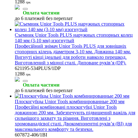
1288
грн.
Оплата частями
до 6 платежей без переплат
Съемник Unior Tools PLUS наружных стопорных колец
140 мм (3-10 мм) изогнутый
Професійний знімач Unior Tools PLUS для зовнішніх
стопорних кілець діаметром 3-10 мм. Довжина 140 мм.
Вигнуті кінці ідеальні для роботи навколо перешкод.
Виготовлений з міцної сталі. Диповане руків’я (DP).
621195-534PLUS/1DP
1288
грн.
Оплата частями
до 6 платежей без переплат
Плоскогубцы Unior Tools комбинированные 200 мм
Професійні комбіновані плоскогубці Unior Tools
довжиною 200 мм. Забезпечують підвищений важіль для
сильнішого захвату та різання. Виготовлені з
хромованадієвої сталі. Двокомпонентні руків’я (BI) для
максимального комфорту та безпеки.
607872-406/1BI