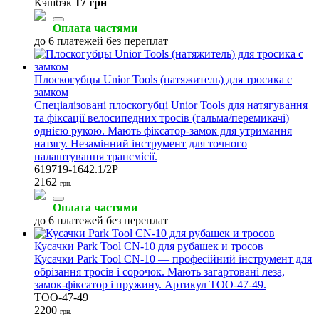
Кэшбэк
17 грн
Оплата частями
до 6 платежей без переплат
Плоскогубцы Unior Tools (натяжитель) для тросика с
замком
Спеціалізовані плоскогубці Unior Tools для натягування
та фіксації велосипедних тросів (гальма/перемикачі)
однією рукою. Мають фіксатор-замок для утримання
натягу. Незамінний інструмент для точного
налаштування трансмісії.
619719-1642.1/2P
2162
грн.
Оплата частями
до 6 платежей без переплат
Кусачки Park Tool CN-10 для рубашек и тросов
Кусачки Park Tool CN-10 — професійний інструмент для
обрізання тросів і сорочок. Мають загартовані леза,
замок-фіксатор і пружину. Артикул TOO-47-49.
TOO-47-49
2200
грн.