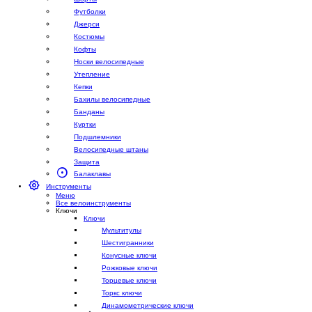
Футболки
Джерси
Костюмы
Кофты
Носки велосипедные
Утепление
Кепки
Бахилы велосипедные
Банданы
Куртки
Подшлемники
Велосипедные штаны
Защита
Балаклавы
Инструменты
Меню
Все велоинструменты
Ключи
Ключи
Мультитулы
Шестигранники
Конусные ключи
Рожковые ключи
Торцевые ключи
Торкс ключи
Динамометрические ключи