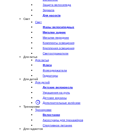
Защита велосипеда
Зеркала
Для насосів
Свет
Свет
Фары велосипедные
Мигалки задние
Мигалки передние
Комплекты освещения
Крепления освещения
Светоотражатели
Для питья
Для питья
Фляги
Флягодержатели
Гидраторы
Для детей
Для детей
Детские велокресла
Украшения на руль
Детские корзины
Дополнительные колёсики
Тренировки
Тренировки
Велостанки
Аксессуары для тренажёров
Спортивное питание
Для гаджетов