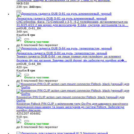
телефонів. Швидке встановлення та зняття, стійкість до вібрацій.
NKB-530
238 грн.
340 грн.
Держатель гаджета GUB G-81 на руль алюминиевый. черный
CNC-обробка, Вага: 71гСумісний з 3,5 - 6,2 телефонами, встановлюється на
31.8/25.4/22.2 мм кермо для велосипедів, Е-bike, скутерів, мотоциклів та ін....
prtGUB_G-81_BK
349 грн.
Кэшбэк
6 грн
Оплата частями
до 6 платежей без переплат
Держатель гаджета GUB G-84 на руль, термопластик, черный
Тримач гаджета GUB G-84 - не лише тримач для телефону, це елемент
безпеки під час катання. Завдяки своїй формі, він забезпечує надійне крі�...
prtGUB_G-84_BK
420 грн.
Кэшбэк
8 грн
Оплата частями
до 6 платежей без переплат
Коннектор PIN CLIP action cam mount connector Fidlock, black (черный) для
GoPro
Конектор Fidlock PIN CLIP з кріпленням типу Go-Pro для швидкого магнітного
приєднання екшн-камер та інших аксесуарів до систем Fidlock. Забезпечує
надійну фіксацію.
4251207 404481
519 грн.
Оплата частями
до 6 платежей без переплат