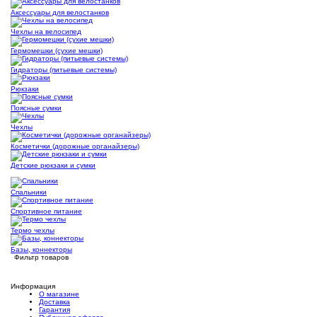
Аксессуары для велостанков
Чехлы на велосипед
Гермомешки (сухие мешки)
Гидраторы (питьевые системы)
Рюкзаки
Поясные сумки
Чехлы
Косметички (дорожные органайзеры)
Детские рюкзаки и сумки
Спальники
Спортивное питание
Термо чехлы
Базы, коннекторы
Фильтр товаров
Информация
О магазине
Доставка
Гарантия