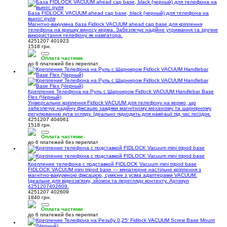
База FIDLOCK VACUUM ahead cap base, black (черный) для телефона на
вынос руля
Магнітно-вакуумна база Fidlock VACUUM ahead cap base для кріплення
телефона на кришку виносу керма. Забезпечує надійне утримання та зручне
використання телефону як навігатора.
4251207 401923
1518 грн.
Оплата частями
до 6 платежей без переплат
Крепление Телефона на Руль с Шарниром Fidlock VACUUM Handlebar Base
Flex (Черный)
Універсальне кріплення Fidlock VACUUM для телефону на кермо, що
забезпечує надійну фіксацію завдяки магнітному механізму та шарнірному
регулюванню кута огляду. Ідеально підходить для навігації під час поїздок.
4251207 404061
1518 грн.
Оплата частями
до 6 платежей без переплат
Крепление телефона с подставкой FIDLOCK Vacuum mini tripod base
FIDLOCK VACUUM mini tripod base — мініатюрне настільне кріплення з
магнітно-вакуумною фіксацією, сумісне з усіма адаптерами VACUUM.
Ідеальне для відеозв’язку, зйомок та перегляду контенту. Артикул
4251207402609.
4251207 402609
1840 грн.
Оплата частями
до 6 платежей без переплат