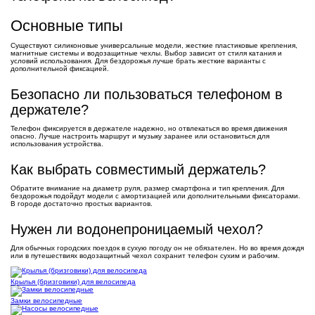
Основные типы
Существуют силиконовые универсальные модели, жесткие пластиковые крепления,
магнитные системы и водозащитные чехлы. Выбор зависит от стиля катания и
условий использования. Для бездорожья лучше брать жесткие варианты с
дополнительной фиксацией.
Безопасно ли пользоваться телефоном в
держателе?
Телефон фиксируется в держателе надежно, но отвлекаться во время движения
опасно. Лучше настроить маршрут и музыку заранее или остановиться для
использования устройства.
Как выбрать совместимый держатель?
Обратите внимание на диаметр руля, размер смартфона и тип крепления. Для
бездорожья подойдут модели с амортизацией или дополнительными фиксаторами.
В городе достаточно простых вариантов.
Нужен ли водонепроницаемый чехол?
Для обычных городских поездок в сухую погоду он не обязателен. Но во время дождя
или в путешествиях водозащитный чехол сохранит телефон сухим и рабочим.
Крылья (бризговики) для велосипеда
Замки велосипедные