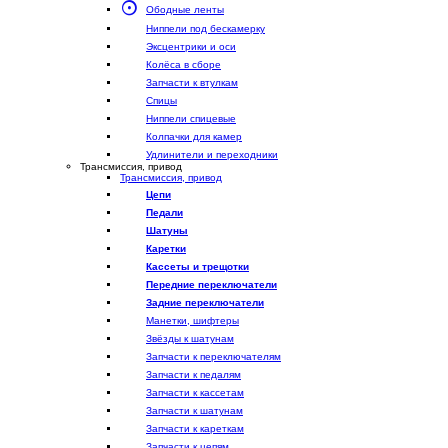
Ободные ленты
Ниппели под бескамерку
Эксцентрики и оси
Колёса в сборе
Запчасти к втулкам
Спицы
Ниппели спицевые
Колпачки для камер
Удлинители и переходники
Трансмиссия, привод
Трансмиссия, привод
Цепи
Педали
Шатуны
Каретки
Кассеты и трещотки
Передние переключатели
Задние переключатели
Манетки, шифтеры
Звёзды к шатунам
Запчасти к переключателям
Запчасти к педалям
Запчасти к кассетам
Запчасти к шатунам
Запчасти к кареткам
Запчасти к цепям