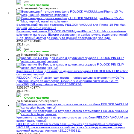
Оплата частями
до 6 платежей без переплат
Велосипедний тримач телефону FIDLOCK VACUUM для iPhone 15 Pro Max,
чорний, магнітне кріплення
Велосипедний чохол FIDLOCK VACUUM для iPhone 15 Pro Max з магнітним
кріпленням на кермо. Швидке встановлення однією рукою, водонепроникний
IPX6, повний доступ до екрану та функцій телефону під час їзди.
4251207 404986
1518 грн.
Оплата частями
до 6 платежей без переплат
Крепление Go-Pro, для камер и других аксессуаров FIDLOCK PIN CLIP action
cam mount, черный
FIDLOCK PIN CLIP action cam mount — універсальне кріплення типу GoPro
для екшн-камер та аксесуарів. Сумісне з камерними системами GoPro,
Insta360, DJI тощо. Артикул 4251207403774.
4251207 403774
1518 грн.
Оплата частями
до 6 платежей без переплат
Крепление телефона на ветровое стекло автомобиля FIDLOCK VACUUM car
suction base, черный
FIDLOCK VACUUM car suction base — тримач для смартфона з фіксацією
VACUUM, що встановлюється на лобове скло або гладку поверхню завдяки
вакуумній присосці. Артикул 4251207403811.
4251207 403811