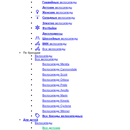
Гравийные
велосипеды
Детские
велосипеды
Женские
велосипеды
Складные
велосипеды
Электро
велосипеды
Фэтбайки
Двухподвесы
Шоссейные
велосипеды
BMX
велосипеды
Все велосипеды
По брендам
Велосипеды
Все велосипеды
Велосипеди Merida
Велосипеди Cannondale
Велосипеди Scott
Велосипеди Orbea
Велосипеди Pride
Велосипеди Apollo
Велосипеди Marin
Велосипеди Kinetic
Велосипеди Cyclone
Велосипеди Winner
Все бренды велосипедные
Для детей
Велосипеды
Все детские