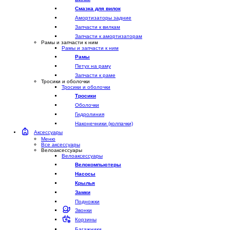
Смазка для вилок
Амортизаторы задние
Запчасти к вилкам
Запчасти к амортизаторам
Рамы и запчасти к ним
Рамы и запчасти к ним
Рамы
Петух на раму
Запчасти к раме
Тросики и оболочки
Тросики и оболочки
Тросики
Оболочки
Гидролиния
Наконечники (колпачки)
Аксессуары
Меню
Все аксессуары
Велоаксессуары
Велоаксессуары
Велокомпьютеры
Насосы
Крылья
Замки
Подножки
Звонки
Корзины
Багажники