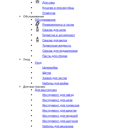
Для спиц
Кусачки и плоскогубцы
Отвёртки
Обслуживание
Обслуживание
Ремкомплекты и латки
Смазка для цепи
Герметик и антипрокол
Смазка для вилок
Тормозная жидкость
Смазка для подшипников
Пасты для сборки
Уход
Уход
Цепемойка
Щётки
Химия для чистки
Наборы для мойки
Для мастерских
Для мастерских
Инструмент для звёзд
Инструмент для цепи
Инструмент для тормозов
Инструмент для каретки
Инструмент для педалей
Инструмент для шатунов
Наборы для механика