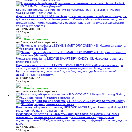
Крепление Телефона в Крепление Велокомпьютера Типа Garmin Fidlock
VACUUM Turn Base (Черный)
Адаптер Fidlock VACUUM Turn Base для встановлення телефону в стандартні
кріплення велокомп"ютерів (наприклад, Garmin). Магнітний замок і вакуумна
фіксація гарантують максимальну безпеку пристрою на високих швидкостях
та нерівних дорогах.
4251207 403590
1288 грн.
Оплата частями
до 6 платежей без переплат
Чехол для телефона LEZYNE SMART DRY CADDY 4S: Надежная защита от
влаги (Черный)
Водонепроникний чохол LEZYNE SMART DRY CADDY 4S призначений для
захисту смартфонів та інших цінних речей від вологи, бруду та пилу.
Ідеально підходить для велопоїздок у будь-яку погоду. Має компактний
дизайн і надійне закриття.
4712805 982332
1472 грн.
Оплата частями
до 6 платежей без переплат
Велосипедний тримач телефону FIDLOCK VACUUM для Samsung Galaxy S23
Plus, чорний, магнітне кріплення
Велосипедний чохол FIDLOCK VACUUM для Samsung Galaxy S23 Plus з
магнітним кріпленням на кермо. Швидке встановлення однією рукою,
водонепроникний IPX6, повний доступ до екрану та функцій телефону під час
їзди.
4251207 404207
1518 грн.