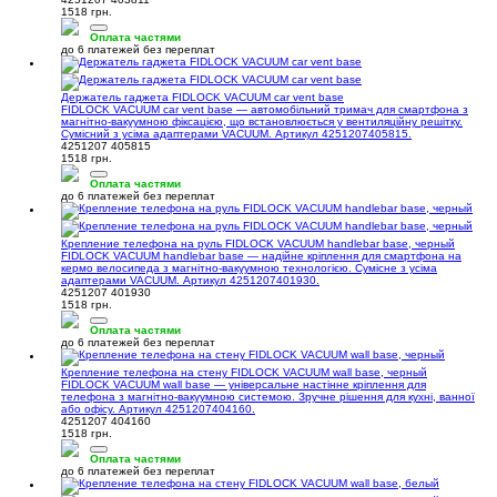
1518 грн.
Оплата частями
до 6 платежей без переплат
Держатель гаджета FIDLOCK VACUUM car vent base
FIDLOCK VACUUM car vent base — автомобільний тримач для смартфона з
магнітно-вакуумною фіксацією, що встановлюється у вентиляційну решітку.
Сумісний з усіма адаптерами VACUUM. Артикул 4251207405815.
4251207 405815
1518 грн.
Оплата частями
до 6 платежей без переплат
Крепление телефона на руль FIDLOCK VACUUM handlebar base, черный
FIDLOCK VACUUM handlebar base — надійне кріплення для смартфона на
кермо велосипеда з магнітно-вакуумною технологією. Сумісне з усіма
адаптерами VACUUM. Артикул 4251207401930.
4251207 401930
1518 грн.
Оплата частями
до 6 платежей без переплат
Крепление телефона на стену FIDLOCK VACUUM wall base, черный
FIDLOCK VACUUM wall base — універсальне настінне кріплення для
телефона з магнітно-вакуумною системою. Зручне рішення для кухні, ванної
або офісу. Артикул 4251207404160.
4251207 404160
1518 грн.
Оплата частями
до 6 платежей без переплат