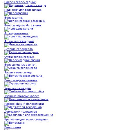
Насосы велосипедные
Подножки для велосипеда
Велокорзины
Велосипедные багажники
Флягодержатели
Фляги велосипедные
Детские велокресла
Сумки велосипедные
Велосипедные звонки
Защита велосипеда
Велосипедные зеркала
Украшения на руль
Учебные боковые колёса
Наколенники и налокотники
Держатели телефонов
Крепления для велоосвещения
Велостанки