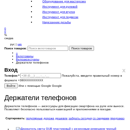
Оборудование для мастерских
Инструмент для рулевой
Инструмент для втулок
Инструмент для подвески
Нарезанние резьбы
0
0
%
скидка
рус |
укр
Поиск товаров:
Поиск товаров
⌂
Велотовары
Велоаксессуары
Держатели телефонов
x
Вход
Телефон
*
Пожалуйста, введите правильный номер в
формате +380XXXXXXXXX
Войти
Или с помощью Google
Google
Держатели телефонов
Держатели телефонов — аксессуары для фиксации смартфона на руле или выносе.
Позволяют безопасно пользоваться навигацией и приложениями в поездке.
Сортировать:
популярные
дороже
дешевле
забрать сегодня
со скидками
предзаказ