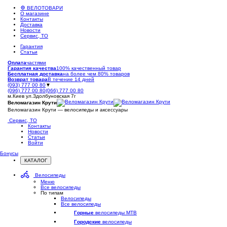
ВЕЛОТОВАРИ
О магазине
Контакты
Доставка
Новости
Сервис, ТО
Гарантия
Статьи
Оплата
частями
Гарантия качества
100% качественный товар
Бесплатная доставка
на более чем 80% товаров
Возврат товара
В течение 14 дней
(093) 777 00 80
▼
(096) 777 00 80
(066) 777 00 80
м.Киев ул.Здолбуновская 7г
Веломагазин Крути
Веломагазин Крути — велосипеды и аксессуары
Сервис, ТО
Контакты
Новости
Статьи
Войти
Бонусы
КАТАЛОГ
Открыть
меню
Велосипеды
Меню
Все велосипеды
По типам
Велосипеды
Все велосипеды
Горные
велосипеды MTB
Городские
велосипеды