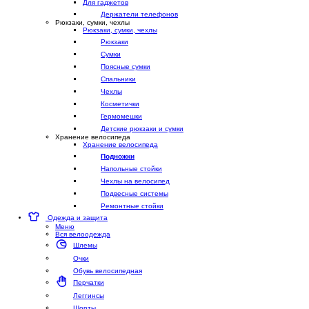
Для гаджетов
Держатели телефонов
Рюкзаки, сумки, чехлы
Рюкзаки, сумки, чехлы
Рюкзаки
Сумки
Поясные сумки
Спальники
Чехлы
Косметички
Гермомешки
Детские рюкзаки и сумки
Хранение велосипеда
Хранение велосипеда
Подножки
Напольные стойки
Чехлы на велосипед
Подвесные системы
Ремонтные стойки
Одежда и защита
Меню
Вся велоодежда
Шлемы
Очки
Обувь велосипедная
Перчатки
Леггинсы
Шорты