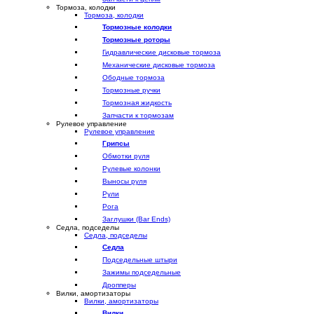
Тормоза, колодки
Тормоза, колодки
Тормозные колодки
Тормозные роторы
Гидравлические дисковые тормоза
Механические дисковые тормоза
Ободные тормоза
Тормозные ручки
Тормозная жидкость
Запчасти к тормозам
Рулевое управление
Рулевое управление
Грипсы
Обмотки руля
Рулевые колонки
Выносы руля
Рули
Рога
Заглушки (Bar Ends)
Седла, подседелы
Седла, подседелы
Седла
Подседельные штыри
Зажимы подседельные
Дропперы
Вилки, амортизаторы
Вилки, амортизаторы
Вилки