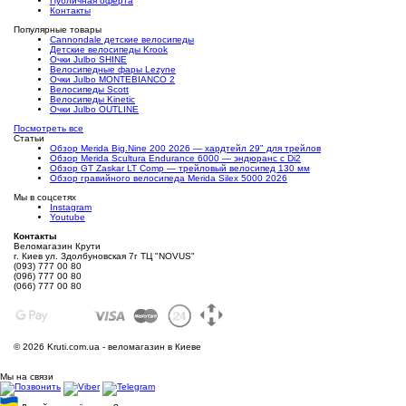
Публичная оферта
Контакты
Популярные товары
Cannondale детские велосипеды
Детские велосипеды Krook
Очки Julbo SHINE
Велосипедные фары Lezyne
Очки Julbo MONTEBIANCO 2
Велосипеды Scott
Велосипеды Kinetic
Очки Julbo OUTLINE
Посмотреть все
Статьи
Обзор Merida Big.Nine 200 2026 — хардтейл 29" для трейлов
Обзор Merida Scultura Endurance 6000 — эндюранс с Di2
Обзор GT Zaskar LT Comp — трейловый велосипед 130 мм
Обзор гравийного велосипеда Merida Silex 5000 2026
Мы в соцсетях
Instagram
Youtube
Контакты
Веломагазин Крути
г. Киев ул. Здолбуновская 7г ТЦ "NOVUS"
(093) 777 00 80
(096) 777 00 80
(066) 777 00 80
©
2026 Kruti.com.ua - веломагазин в Киеве
Мы на связи