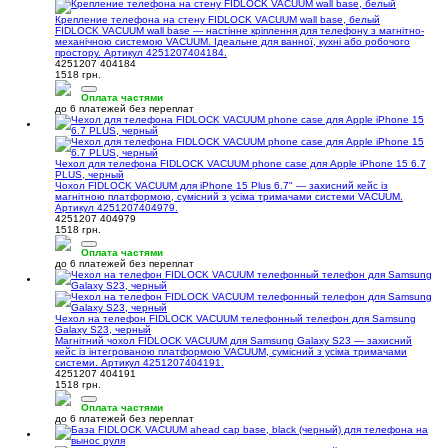
Крепление телефона на стену FIDLOCK VACUUM wall base, белый
FIDLOCK VACUUM wall base — настінне кріплення для телефону з магнітно-
механічною системою VACUUM. Ідеальне для ванної, кухні або робочого
простору. Артикул 4251207404184.
4251207 404184
1518 грн.
Оплата частями
до 6 платежей без переплат
Чехол для телефона FIDLOCK VACUUM phone case для Apple iPhone 15 6.7
PLUS, черный
Чохол FIDLOCK VACUUM для iPhone 15 Plus 6.7" — захисний кейс із
магнітною платформою, сумісний з усіма тримачами системи VACUUM.
Артикул 4251207404979.
4251207 404979
1518 грн.
Оплата частями
до 6 платежей без переплат
Чехол на телефон FIDLOCK VACUUM телефонный телефон для Samsung
Galaxy S23, черный
Магнітний чохол FIDLOCK VACUUM для Samsung Galaxy S23 — захисний
кейс із інтегрованою платформою VACUUM, сумісний з усіма тримачами
системи. Артикул 4251207404191.
4251207 404191
1518 грн.
Оплата частями
до 6 платежей без переплат