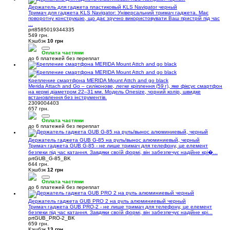
Держатель для гаджета пластиковый KLS Navigator черный
Тримач для гаджета KLS Navigator: Універсальний тримач гаджета. Має
поворотну конструкцію, що дає зручно використовувати Ваш пристрій під час
...
prt8585019344335
549 грн.
Кэшбэк
10 грн
Оплата частями
до 6 платежей без переплат
Крепление смартфона MERIDA Mount Attch and go black
Merida Attach and Go – силіконове, легке кріплення (59 г), яке фіксує смартфон
на кермі діаметром 22–31 мм. Модель Onesize, чорний колір, швидке
встановлення без інструментів.
2309004403
657 грн.
Оплата частями
до 6 платежей без переплат
Держатель гаджета GUB G-85 на руль/вынос алюминиевый, черный
Тримач гаджета GUB G-85 - не лише тримач для телефону, це елемент
безпеки під час катання. Завдяки своїй формі, він забезпечує надійне крі�...
prtGUB_G-85_BK
644 грн.
Кэшбэк
12 грн
Оплата частями
до 6 платежей без переплат
Держатель гаджета GUB PRO 2 на руль алюминиевый черный
Тримач гаджета GUB PRO-2 - не лише тримач для телефону, це елемент
безпеки під час катання. Завдяки своїй формі, він забезпечує надійне крі...
prtGUB_PRO-2_BK
659 грн.
Кэшбэк
13 грн