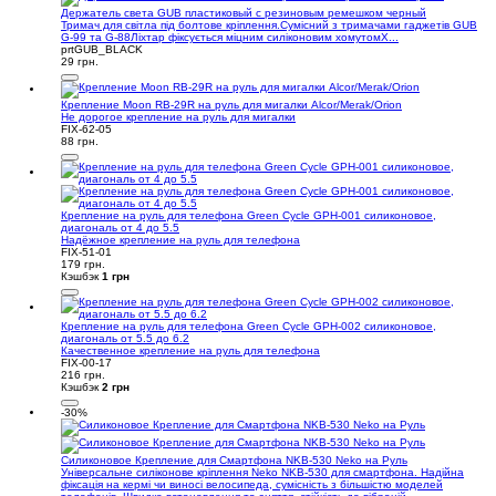
Держатель света GUB пластиковый с резиновым ремешком черный
Тримач для світла під болтове кріплення.Сумісний з тримачами гаджетів GUB
G-99 та G-88Ліхтар фіксується міцним силіконовим хомутомХ...
prtGUB_BLACK
29 грн.
Крепление Moon RB-29R на руль для мигалки Alcor/Merak/Orion
Не дорогое крепление на руль для мигалки
FIX-62-05
88 грн.
Крепление на руль для телефона Green Cycle GPH-001 силиконовое,
диагональ от 4 до 5.5
Надёжное крепление на руль для телефона
FIX-51-01
179 грн.
Кэшбэк
1 грн
Крепление на руль для телефона Green Cycle GPH-002 силиконовое,
диагональ от 5.5 до 6.2
Качественное крепление на руль для телефона
FIX-00-17
216 грн.
Кэшбэк
2 грн
-30%
Силиконовое Крепление для Смартфона NKB-530 Neko на Руль
Універсальне силіконове кріплення Neko NKB-530 для смартфона. Надійна
фіксація на кермі чи виносі велосипеда, сумісність з більшістю моделей