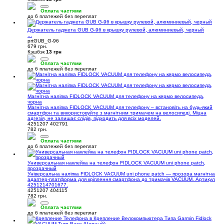
Оплата частями
до 6 платежей без переплат
Держатель гаджета GUB G-96 в крышку рулевой, алюминиевый, черный
...
prtGUB_G-96
679 грн.
Кэшбэк
13 грн
Оплата частями
до 6 платежей без переплат
Магнітна наліпка FIDLOCK VACUUM для телефону на кермо велосипеда,
чорна
Магнітна наліпка FIDLOCK VACUUM для телефону – встановіть на будь-який
смартфон та використовуйте з магнітним тримачем на велосипеді. Міцна
адгезія, не залишає слідів, підходить для всіх моделей.
4251207 402791
782 грн.
Оплата частями
до 6 платежей без переплат
Универсальная наклейка на телефон FIDLOCK VACUUM uni phone patch,
прозрачный
Універсальна наліпка FIDLOCK VACUUM uni phone patch — прозора магнітна
адаптер-платформа для кріплення смартфона до тримачів VACUUM. Артикул
4251214701677.
4251207 404115
782 грн.
Оплата частями
до 6 платежей без переплат