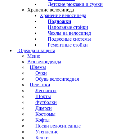
Детские рюкзаки и сумки
Хранение велосипеда
Хранение велосипеда
Подножки
Напольные стойки
Чехлы на велосипед
Подвесные системы
Ремонтные стойки
Одежда и защита
Меню
Вся велоодежда
Шлемы
Очки
Обувь велосипедная
Перчатки
Леггинсы
Шорты
Футболки
Джерси
Костюмы
Кофты
Носки велосипедные
Утепление
Кепки