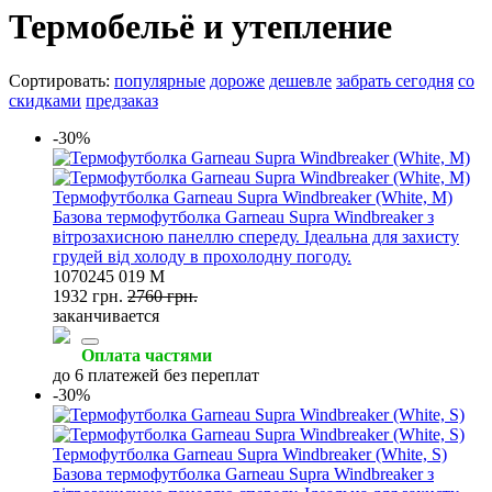
Термобельё и утепление
Сортировать:
популярные
дороже
дешевле
забрать сегодня
со
скидками
предзаказ
-30%
Термофутболка Garneau Supra Windbreaker (White, M)
Базова термофутболка Garneau Supra Windbreaker з
вітрозахисною панеллю спереду. Ідеальна для захисту
грудей від холоду в прохолодну погоду.
1070245 019 M
1932 грн.
2760 грн.
заканчивается
Оплата частями
до 6 платежей без переплат
-30%
Термофутболка Garneau Supra Windbreaker (White, S)
Базова термофутболка Garneau Supra Windbreaker з