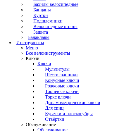
Бахилы велосипедные
Банданы
Куртки
Подшлемники
Велосипедные штаны
Защита
Балаклавы
Инструменты
Меню
Все велоинструменты
Ключи
Ключи
Мультитулы
Шестигранники
Конусные ключи
Рожковые ключи
Торцевые ключи
Торкс ключи
Динамометрические ключи
Для спиц
Кусачки и плоскогубцы
Отвёртки
Обслуживание
Обслуживание