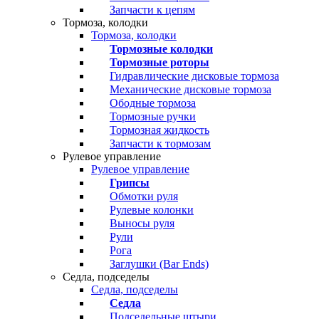
Запчасти к цепям
Тормоза, колодки
Тормоза, колодки
Тормозные колодки
Тормозные роторы
Гидравлические дисковые тормоза
Механические дисковые тормоза
Ободные тормоза
Тормозные ручки
Тормозная жидкость
Запчасти к тормозам
Рулевое управление
Рулевое управление
Грипсы
Обмотки руля
Рулевые колонки
Выносы руля
Рули
Рога
Заглушки (Bar Ends)
Седла, подседелы
Седла, подседелы
Седла
Подседельные штыри