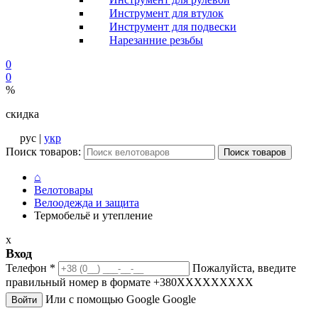
Инструмент для втулок
Инструмент для подвески
Нарезанние резьбы
0
0
%
скидка
рус |
укр
Поиск товаров:
Поиск товаров
⌂
Велотовары
Велоодежда и защита
Термобельё и утепление
x
Вход
Телефон
*
Пожалуйста, введите
правильный номер в формате +380XXXXXXXXX
Или с помощью Google
Google
Войти