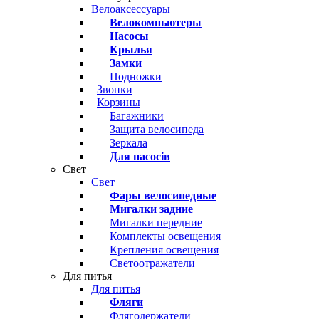
Велоаксессуары
Велокомпьютеры
Насосы
Крылья
Замки
Подножки
Звонки
Корзины
Багажники
Защита велосипеда
Зеркала
Для насосів
Свет
Свет
Фары велосипедные
Мигалки задние
Мигалки передние
Комплекты освещения
Крепления освещения
Светоотражатели
Для питья
Для питья
Фляги
Флягодержатели