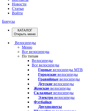
Новости
Статьи
Войти
Бонусы
КАТАЛОГ
Открыть меню
Велосипеды
Меню
Все велосипеды
По типам
Велосипеды
Все велосипеды
Горные
велосипеды MTB
Городские
велосипеды
Гравийные
велосипеды
Детские
велосипеды
Женские
велосипеды
Складные
велосипеды
Электро
велосипеды
Фэтбайки
Двухподвесы