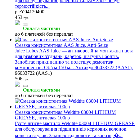
для обслуговування ролерних гальм • Забезпечує
термостійкість...
pleY04120400
453
грн.
Оплата частями
до 6 платежей без переплат
Смазка консистентная AAS Juice, Anti-Seize
Juice Lubes AAS Juice — антикорозійна монтажна паста
для різьбових з'єднань, кареток, шатунів і болтів.
Запобігає прикипанню та полегшує демонтаж
компонентів. Обʼєм 150 мл. Артикул 96033722 (AAS1).
96033722 (AAS1)
506
грн.
Оплата частями
до 6 платежей без переплат
Смазка консистентная Weldtite 03004 LITHIUM
GREASE, литиевая 100гр
Густе літієве мастило Weldtite 03004 LITHIUM GREASE
для обслуговування підшипників кермових колонок,
коліс та втулок. Захищає від вологи та корозії, �...