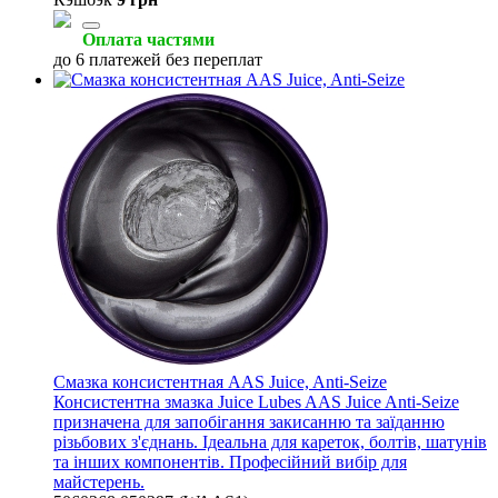
Оплата частями
до 6 платежей без переплат
Смазка консистентная AAS Juice, Anti-Seize
Консистентна змазка Juice Lubes AAS Juice Anti-Seize
призначена для запобігання закисанню та заїданню
різьбових з'єднань. Ідеальна для кареток, болтів, шатунів
та інших компонентів. Професійний вибір для
майстерень.