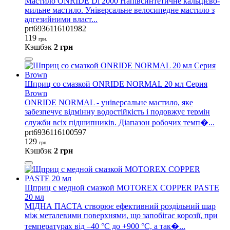
Мастило ONRIDE Di 2000 Напівсинтетичне кальцієво-
мильне мастило. Універсальне велосипедне мастило з
адгезийними власт...
prt6936116101982
119
грн.
Кэшбэк
2 грн
Шприц со смазкой ONRIDE NORMAL 20 мл Серия
Brown
ONRIDE NORMAL - універсальне мастило, яке
забезпечує відмінну водостійкість і подовжує термін
служби всіх підшипників. Діапазон робочих темп�...
prt6936116100597
129
грн.
Кэшбэк
2 грн
Щприц с медной смазкой MOTOREX COPPER PASTE
20 мл
МІДНА ПАСТА створює ефективний роздільний шар
між металевими поверхнями, що запобігає корозії, при
температурах від –40 °C до +900 °C, а так�...