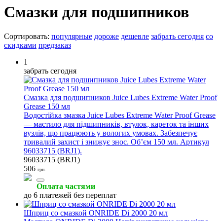
Смазки для подшипников
Сортировать:
популярные
дороже
дешевле
забрать сегодня
со
скидками
предзаказ
1
забрать сегодня
Смазка для подшипников Juice Lubes Extreme Water Proof
Grease 150 мл
Водостійка змазка Juice Lubes Extreme Water Proof Grease
— мастило для підшипників, втулок, кареток та інших
вузлів, що працюють у вологих умовах. Забезпечує
тривалий захист і знижує знос. Обʼєм 150 мл. Артикул
96033715 (BRJ1).
96033715 (BRJ1)
506
грн.
Оплата частями
до 6 платежей без переплат
Шприц со смазкой ONRIDE Di 2000 20 мл