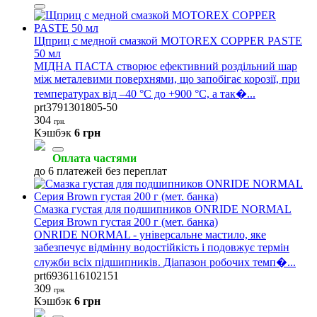
Щприц с медной смазкой MOTOREX COPPER PASTE
50 мл
МІДНА ПАСТА створює ефективний роздільний шар
між металевими поверхнями, що запобігає корозії, при
температурах від –40 °C до +900 °C, а так�...
prt3791301805-50
304
грн.
Кэшбэк
6 грн
Оплата частями
до 6 платежей без переплат
Смазка густая для подшипников ONRIDE NORMAL
Серия Brown густая 200 г (мет. банка)
ONRIDE NORMAL - універсальне мастило, яке
забезпечує відмінну водостійкість і подовжує термін
служби всіх підшипників. Діапазон робочих темп�...
prt6936116102151
309
грн.
Кэшбэк
6 грн