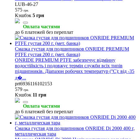
LUB-46-27
575
грн.
Кэшбэк
5 грн
Оплата частями
до 6 платежей без переплат
Смазка густая для подшипников ONRIDE PREMIUM
PTFE густая 200 г. (мет. банка)
ONRIDE PREMIUM PTFE забезпечує відмінну
водостійкість і подовжує термін служби всіх типів
підшипників. Діапазон робочих температур (°С): від -35
д�...
prt6936116102153
579
грн.
Кэшбэк
11 грн
Оплата частями
до 6 платежей без переплат
Смазка густая для подшипников ONRIDE Di 2000 400 г,
металлическая тара