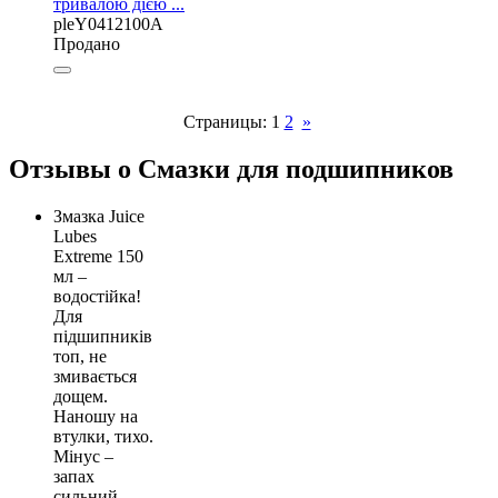
тривалою дією ...
pleY0412100A
Продано
Страницы:
1
2
»
Отзывы о Смазки для подшипников
Змазка Juice
Lubes
Extreme 150
мл –
водостійка!
Для
підшипників
топ, не
змивається
дощем.
Наношу на
втулки, тихо.
Мінус –
запах
сильний.