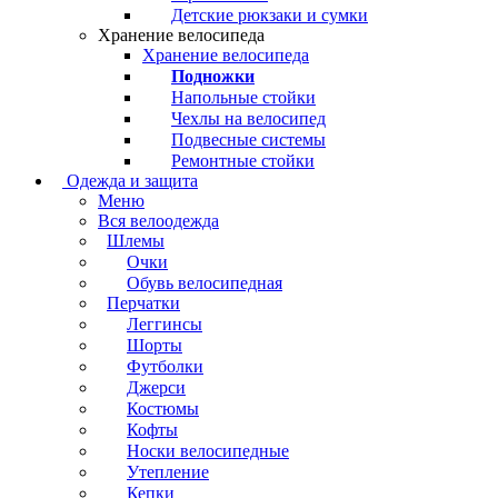
Детские рюкзаки и сумки
Хранение велосипеда
Хранение велосипеда
Подножки
Напольные стойки
Чехлы на велосипед
Подвесные системы
Ремонтные стойки
Одежда и защита
Меню
Вся велоодежда
Шлемы
Очки
Обувь велосипедная
Перчатки
Леггинсы
Шорты
Футболки
Джерси
Костюмы
Кофты
Носки велосипедные
Утепление
Кепки