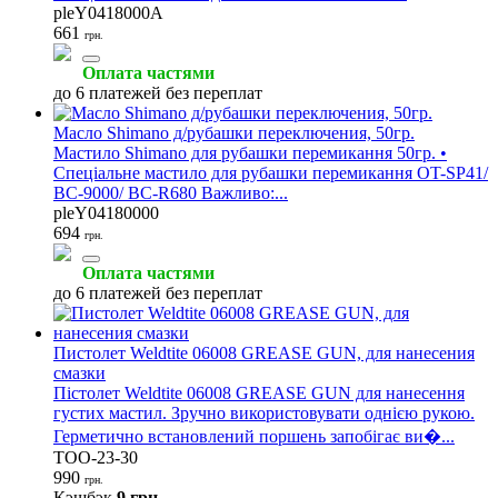
pleY0418000A
661
грн.
Оплата частями
до 6 платежей без переплат
Масло Shimano д/рубашки переключения, 50гр.
Мастило Shimano для рубашки перемикання 50гр. •
Спеціальне мастило для рубашки перемикання OT-SP41/
BC-9000/ BC-R680 Важливо:...
pleY04180000
694
грн.
Оплата частями
до 6 платежей без переплат
Пистолет Weldtite 06008 GREASE GUN, для нанесения
смазки
Пістолет Weldtite 06008 GREASE GUN для нанесення
густих мастил. Зручно використовувати однією рукою.
Герметично встановлений поршень запобігає ви�...
TOO-23-30
990
грн.
Кэшбэк
9 грн