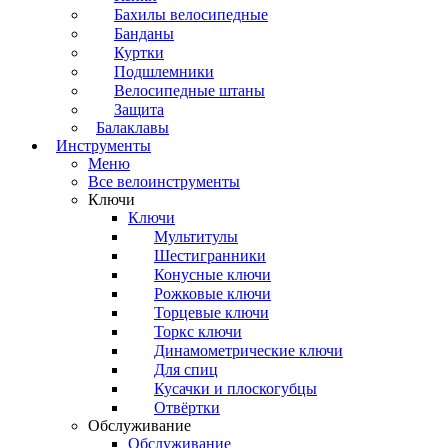
Бахилы велосипедные
Банданы
Куртки
Подшлемники
Велосипедные штаны
Защита
Балаклавы
Инструменты
Меню
Все велоинструменты
Ключи
Ключи
Мультитулы
Шестигранники
Конусные ключи
Рожковые ключи
Торцевые ключи
Торкс ключи
Динамометрические ключи
Для спиц
Кусачки и плоскогубцы
Отвёртки
Обслуживание
Обслуживание