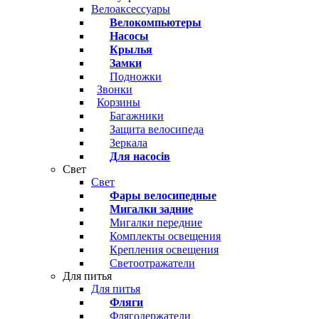
Велоаксессуары
Велокомпьютеры
Насосы
Крылья
Замки
Подножки
Звонки
Корзины
Багажники
Защита велосипеда
Зеркала
Для насосів
Свет
Свет
Фары велосипедные
Мигалки задние
Мигалки передние
Комплекты освещения
Крепления освещения
Светоотражатели
Для питья
Для питья
Фляги
Флягодержатели