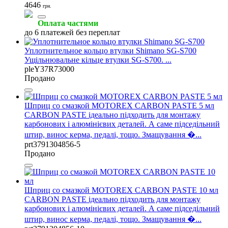
4646
грн.
Оплата частями
до 6 платежей без переплат
Уплотнительное кольцо втулки Shimano SG-S700
Ущільнювальне кільце втулки SG-S700. ...
pleY37R73000
Продано
Шприц со смазкой MOTOREX CARBON PASTE 5 мл
CARBON PASTE ідеально підходить для монтажу
карбонових і алюмінієвих деталей. А саме підседільний
штир, винос керма, педалі, тощо. Змащування �...
prt3791304856-5
Продано
Шприц со смазкой MOTOREX CARBON PASTE 10 мл
CARBON PASTE ідеально підходить для монтажу
карбонових і алюмінієвих деталей. А саме підседільний
штир, винос керма, педалі, тощо. Змащування �...