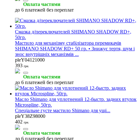
Оплата частями
до 6 платежей без переплат
Смазка д/переключателей SHIMANO SHADOW RD+,
50гр.
Мастило для механізму стабілізатора перемикачів
SHIMANO SHADOW RD+ 50 гр. • Знижує тертя, шум і
знос внутрішніх механізмів ...
pleY04121000
393
грн.
Оплата частями
до 6 платежей без переплат
Масло Shimano для уплотнений 12-быстр. задних втулок
Microspline, 50гр.
Спеціальне густе мастило Shimano для ущі...
pleY38Z98000
402
грн.
Оплата частями
до 6 платежей без переплат