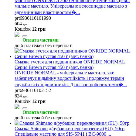
Мастило ONRIDE Di 2000 Напівсинтетичне кальцієво-
мильне мастило. Універсальне велосипедне мастило з
адгезийними властивостям�...
prt6936116101990
604
грн.
Кэшбэк
12 грн
Оплата частями
до 6 платежей без переплат
Смазка густая для подшипников ONRIDE NORMAL
Серия Brown густая 450 г (мет. банка)
ONRIDE NORMAL - універсальне мастило, яке
забезпечує відмінну водостійкість і подовжує термін
служби всіх підшипників. Діапазон робочих темп�...
prt6936116102152
624
грн.
Кэшбэк
12 грн
Оплата частями
до 6 платежей без переплат
Смазка Shimano д/рубашки переключения (EU), 50гр
Спеціальне мастило для SIS-SP41 і BC-9000 ...