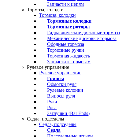
Запчасти к цепям
Тормоза, колодки
Тормоза, колодки
Тормозные колодки
Тормозные роторы
Гидравлические дисковые тормоза
Механические дисковые тормоза
Ободные тормоза
Тормозные ручки
Тормозная жидкость
Запчасти к тормозам
Рулевое управление
Рулевое управление
Грипсы
Обмотки руля
Рулевые колонки
Выносы руля
Рули
Рога
Заглушки (Bar Ends)
Седла, подседелы
Седла, подседелы
Седла
Подседельные штыри