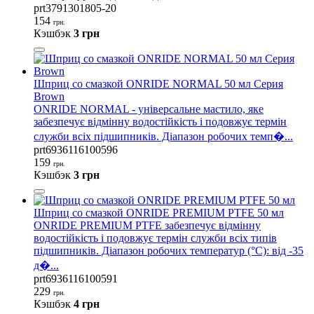
prt3791301805-20
154
грн.
Кэшбэк
3 грн
Шприц со смазкой ONRIDE NORMAL 50 мл Серия
Brown
ONRIDE NORMAL - універсальне мастило, яке
забезпечує відмінну водостійкість і подовжує термін
служби всіх підшипників. Діапазон робочих темп�...
prt6936116100596
159
грн.
Кэшбэк
3 грн
Шприц со смазкой ONRIDE PREMIUM PTFE 50 мл
ONRIDE PREMIUM PTFE забезпечує відмінну
водостійкість і подовжує термін служби всіх типів
підшипників. Діапазон робочих температур (°С): від -35
д�...
prt6936116100591
229
грн.
Кэшбэк
4 грн