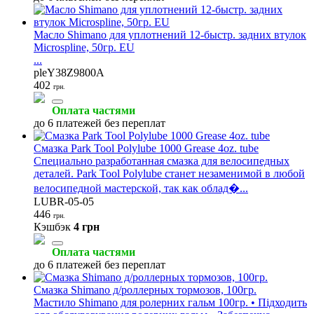
Масло Shimano для уплотнений 12-быстр. задних втулок
Microspline, 50гр. EU
...
pleY38Z9800A
402
грн.
Оплата частями
до 6 платежей без переплат
Смазка Park Tool Polylube 1000 Grease 4oz. tube
Специально разработанная смазка для велосипедных
деталей. Park Tool Polylube станет незаменимой в любой
велосипедной мастерской, так как облад�...
LUBR-05-05
446
грн.
Кэшбэк
4 грн
Оплата частями
до 6 платежей без переплат
Смазка Shimano д/роллерных тормозов, 100гр.
Мастило Shimano для ролерних гальм 100гр. • Підходить