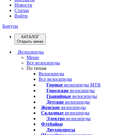
Новости
Статьи
Войти
Бонусы
КАТАЛОГ
Открыть меню
Велосипеды
Меню
Все велосипеды
По типам
Велосипеды
Все велосипеды
Горные
велосипеды MTB
Городские
велосипеды
Гравийные
велосипеды
Детские
велосипеды
Женские
велосипеды
Складные
велосипеды
Электро
велосипеды
Фэтбайки
Двухподвесы