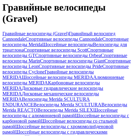
Гравийные велосипеды
(Gravel)
Гравийные велосипеды (Gravel)
Гравийный велосипед
Cannondale
Спортивные велосипеды Cannondale
Спортивные
велосипеды Merida
Шоссейные велосипеды
Велосипеды для
триатлона
Спортивные велосипеды Scott
Спортивные
велосипеды GT
Спортивные велосипеды Orbea
Спортивные
велосипеды Marin
Спортивные велосипеды Giant
Спортивные
велосипеды Leon
Спортивные велосипеды Pride
Спортивные
велосипеды Cyclone
Гравийные велосипеды
MERIDA
Шоссейные велосипеды MERIDA
Алюминиевые
велосипеды MERIDA
Карбоновые велосипеды
MERIDA
Дисковые гидравлические велосипеды
MERIDA
Дисковые механические велосипеды
MERIDA
Велосипеды Merida SCULTURA
ENDURANCE
Велосипеды Merida SCULTURA
Велосипеды
Merida REACTO
Велосипеды Merida SILEX
Шоссейные
велосипеды с алюминиевой рамой
Шоссейные велосипеды с
карбоновой рамой
Шоссейные велосипеды со стальной
рамой
Шоссейные велосипеды с хромомолибденовой
рамой
Шоссейные велосипеды с гидравлическими