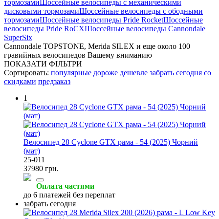
тормозами
Шоссейные велосипеды с механическими
дисковыми тормозами
Шоссейные велосипеды с ободными
тормозами
Шоссейные велосипеды Pride Rocket
Шоссейные
велосипеды Pride RoCX
Шоссейные велосипеды Cannondale
SuperSix
Cannondale TOPSTONE, Merida SILEX и еще около 100
гравийных велосипедов Вашему вниманию
ПОКАЗАТИ ФІЛЬТРИ
Сортировать:
популярные
дороже
дешевле
забрать сегодня
со
скидками
предзаказ
1
Велосипед 28 Cyclone GTX рама - 54 (2025) Чорний
(мат)
25-011
37980 грн.
Оплата частями
до 6 платежей без переплат
забрать сегодня