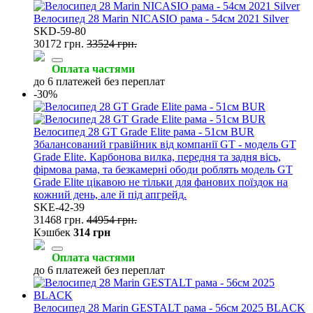
Велосипед 28 Marin NICASIO рама - 54см 2021 Silver
SKD-59-80
30172 грн.
33524 грн.
Оплата частями
до 6 платежей без переплат
-30%
Велосипед 28 GT Grade Elite рама - 51см BUR
Збалансований гравійник від компанії GT - модель GT
Grade Elite. Карбонова вилка, передня та задня вісь,
фірмова рама, та безкамерні ободи роблять модель GT
Grade Elite цікавою не тільки для фанових поїздок на
кожний день, але й під апгрейд.
SKE-42-39
31468 грн.
44954 грн.
Кэшбек
314 грн
Оплата частями
до 6 платежей без переплат
Велосипед 28 Marin GESTALT рама - 56см 2025 BLACK