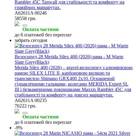
Rambler 45C Tanwall для стабільності та комфорту на
гравійних маршрутах.
A62611A 00246
58558 грн.
Оплата частями
до 6 платежей без переплат
забрать сегодня
Велосипед 28 Merida Silex 400 (2026) рама - M Warm
Slate Grey(Black)
Merida Silex 400 (2026) – gravel-велосипед з алюмінієвою
рамою SILEX LITE II, карбоновою вилкою та
трансмісією Shimano GRX400 2x10. Оснащений
гідравлічними гальмами, колесами MERIDA Expert SL
III і безкамерними покришками Maxxis Rambler 45C для
стабільності та комфорту на довгих маршрутах.
A62611A 00235
76222 грн.
Оплата частями
до 6 платежей без переплат
-9%