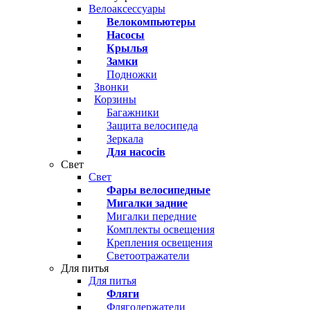
Велоаксессуары
Велокомпьютеры
Насосы
Крылья
Замки
Подножки
Звонки
Корзины
Багажники
Защита велосипеда
Зеркала
Для насосів
Свет
Свет
Фары велосипедные
Мигалки задние
Мигалки передние
Комплекты освещения
Крепления освещения
Светоотражатели
Для питья
Для питья
Фляги
Флягодержатели