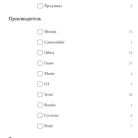
Предзаказ
1
Производитель
Merida
72
Cannondale
1
Orbea
14
Giant
22
Marin
4
GT
1
Scott
16
Rondo
1
Cyclone
6
Pride
7