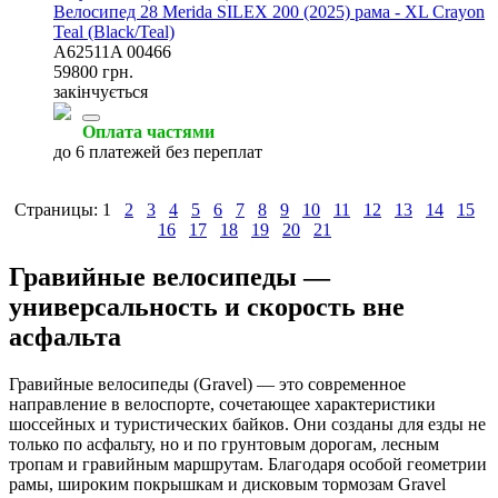
Велосипед 28 Merida SILEX 200 (2025) рама - XL Crayon
Teal (Black/Teal)
A62511A 00466
59800 грн.
закінчується
Оплата частями
до 6 платежей без переплат
Страницы:
1
2
3
4
5
6
7
8
9
10
11
12
13
14
15
16
17
18
19
20
21
Гравийные велосипеды —
универсальность и скорость вне
асфальта
Гравийные велосипеды (Gravel) — это современное
направление в велоспорте, сочетающее характеристики
шоссейных и туристических байков. Они созданы для езды не
только по асфальту, но и по грунтовым дорогам, лесным
тропам и гравийным маршрутам. Благодаря особой геометрии
рамы, широким покрышкам и дисковым тормозам Gravel