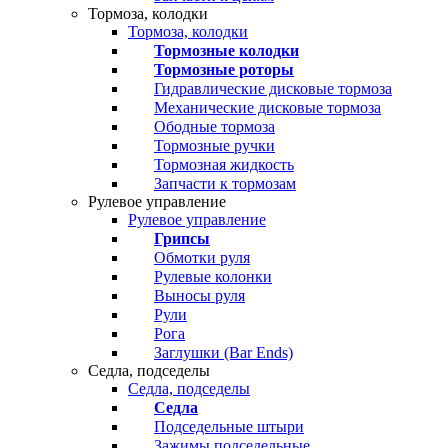
Тормоза, колодки
Тормоза, колодки
Тормозные колодки
Тормозные роторы
Гидравлические дисковые тормоза
Механические дисковые тормоза
Ободные тормоза
Тормозные ручки
Тормозная жидкость
Запчасти к тормозам
Рулевое управление
Рулевое управление
Грипсы
Обмотки руля
Рулевые колонки
Выносы руля
Рули
Рога
Заглушки (Bar Ends)
Седла, подседелы
Седла, подседелы
Седла
Подседельные штыри
Зажимы подседельные