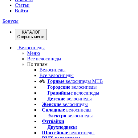
Статьи
Войти
Бонусы
КАТАЛОГ
Открыть меню
Велосипеды
Меню
Все велосипеды
По типам
Велосипеды
Все велосипеды
Горные
велосипеды MTB
Городские
велосипеды
Гравийные
велосипеды
Детские
велосипеды
Женские
велосипеды
Складные
велосипеды
Электро
велосипеды
Фэтбайки
Двухподвесы
Шоссейные
велосипеды