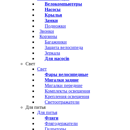
Велокомпьютеры
Насосы
Крылья
Замки
Подножки
Звонки
Корзины
Багажники
Защита велосипеда
Зеркала
Для насосів
Свет
Свет
Фары велосипедные
Мигалки задние
Мигалки передние
Комплекты освещения
Крепления освещения
Светоотражатели
Для питья
Для питья
Фляги
Флягодержатели
Гидраторы