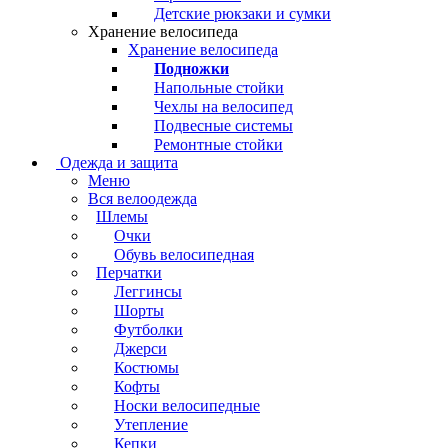
Детские рюкзаки и сумки
Хранение велосипеда
Хранение велосипеда
Подножки
Напольные стойки
Чехлы на велосипед
Подвесные системы
Ремонтные стойки
Одежда и защита
Меню
Вся велоодежда
Шлемы
Очки
Обувь велосипедная
Перчатки
Леггинсы
Шорты
Футболки
Джерси
Костюмы
Кофты
Носки велосипедные
Утепление
Кепки