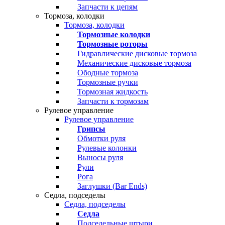
Запчасти к цепям
Тормоза, колодки
Тормоза, колодки
Тормозные колодки
Тормозные роторы
Гидравлические дисковые тормоза
Механические дисковые тормоза
Ободные тормоза
Тормозные ручки
Тормозная жидкость
Запчасти к тормозам
Рулевое управление
Рулевое управление
Грипсы
Обмотки руля
Рулевые колонки
Выносы руля
Рули
Рога
Заглушки (Bar Ends)
Седла, подседелы
Седла, подседелы
Седла
Подседельные штыри