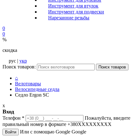
Инструмент для втулок
Инструмент для подвески
Нарезанние резьбы
0
0
%
скидка
рус |
укр
Поиск товаров:
Поиск товаров
⌂
Велотовары
Велосипедные седла
Седло Ergon SC
x
Вход
Телефон
*
Пожалуйста, введите
правильный номер в формате +380XXXXXXXXX
Или с помощью Google
Google
Войти