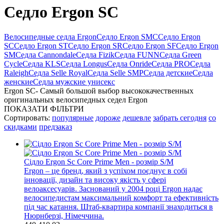
Седло Ergon SC
Велосипедные седла Ergon
Седло Ergon SMC
Седло Ergon
SC
Седло Ergon ST
Седло Ergon SR
Седло Ergon SF
Седло Ergon
SM
Седла Cannondale
Седла Fizik
Седла FUNN
Седла Green
Cycle
Седла KLS
Седла Longus
Седла Onride
Седла PRO
Седла
Raleigh
Седла Selle Royal
Седла Selle SMP
Седла детские
Седла
женские
Седла мужские унисекс
Ergon SC- Самый большой выбор высококачественных
оригинальных велосипедных седел Ergon
ПОКАЗАТИ ФІЛЬТРИ
Сортировать:
популярные
дороже
дешевле
забрать сегодня
со
скидками
предзаказ
Сідло Ergon Sc Core Prime Men - розмір S/M
Ergon – це бренд, який з успіхом поєднує в собі
інновації, дизайн та високу якість у сфері
велоаксесуарів. Заснований у 2004 році Ergon надає
велосипедистам максимальний комфорт та ефективність
під час катання. Штаб-квартира компанії знаходиться в
Нюрнберзі, Німеччина.