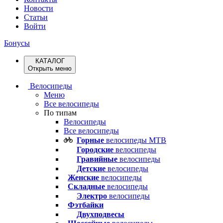
Новости
Статьи
Войти
Бонусы
КАТАЛОГ
Открыть меню
Велосипеды
Меню
Все велосипеды
По типам
Велосипеды
Все велосипеды
Горные
велосипеды MTB
Городские
велосипеды
Гравийные
велосипеды
Детские
велосипеды
Женские
велосипеды
Складные
велосипеды
Электро
велосипеды
Фэтбайки
Двухподвесы