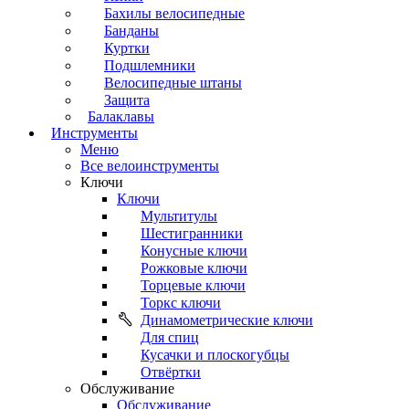
Бахилы велосипедные
Банданы
Куртки
Подшлемники
Велосипедные штаны
Защита
Балаклавы
Инструменты
Меню
Все велоинструменты
Ключи
Ключи
Мультитулы
Шестигранники
Конусные ключи
Рожковые ключи
Торцевые ключи
Торкс ключи
Динамометрические ключи
Для спиц
Кусачки и плоскогубцы
Отвёртки
Обслуживание
Обслуживание