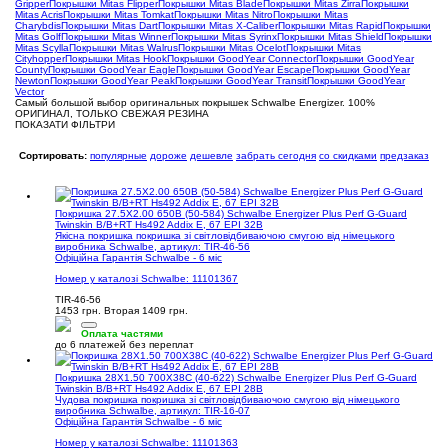
Gripper
Покрышки Mitas Flipper
Покрышки Mitas Blade
Покрышки Mitas Zirra
Покрышки
Mitas Acris
Покрышки Mitas Tomkat
Покрышки Mitas Nitro
Покрышки Mitas
Charybdis
Покрышки Mitas Dart
Покрышки Mitas X-Caliber
Покрышки Mitas Rapid
Покрышки
Mitas Golf
Покрышки Mitas Winner
Покрышки Mitas Syrinx
Покрышки Mitas Shield
Покрышки
Mitas Scylla
Покрышки Mitas Walrus
Покрышки Mitas Ocelot
Покрышки Mitas
Cityhopper
Покрышки Mitas Hook
Покрышки GoodYear Connector
Покрышки GoodYear
County
Покрышки GoodYear Eagle
Покрышки GoodYear Escape
Покрышки GoodYear
Newton
Покрышки GoodYear Peak
Покрышки GoodYear Transit
Покрышки GoodYear
Vector
Самый большой выбор оригинальных покрышек Schwalbe Energizer. 100%
ОРИГИНАЛ, ТОЛЬКО СВЕЖАЯ РЕЗИНА
ПОКАЗАТИ ФІЛЬТРИ
Сортировать:
популярные
дороже
дешевле
забрать сегодня
со скидками
предзаказ
Покришка 27.5X2.00 650B (50-584) Schwalbe Energizer Plus Perf G-Guard
Twinskin B/B+RT Hs492 Addix E, 67 EPI 32B
Якісна покришка покришка зі світловідбиваючою смугою від німецького
виробника Schwalbe, артикул: TIR-46-56
Офіційна Гарантія Schwalbe - 6 міс
Номер у каталозі Schwalbe: 11101367
TIR-46-56
1453 грн.
Вторая 1409 грн.
Оплата частями
до 6 платежей без переплат
Покришка 28X1.50 700X38C (40-622) Schwalbe Energizer Plus Perf G-Guard
Twinskin B/B+RT Hs492 Addix E, 67 EPI 28B
Чудова покришка покришка зі світловідбиваючою смугою від німецького
виробника Schwalbe, артикул: TIR-16-07
Офіційна Гарантія Schwalbe - 6 міс
Номер у каталозі Schwalbe: 11101363