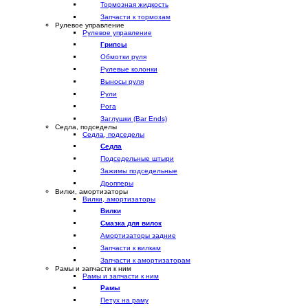
Тормозная жидкость
Запчасти к тормозам
Рулевое управление
Рулевое управление
Грипсы
Обмотки руля
Рулевые колонки
Выносы руля
Рули
Рога
Заглушки (Bar Ends)
Седла, подседелы
Седла, подседелы
Седла
Подседельные штыри
Зажимы подседельные
Дропперы
Вилки, амортизаторы
Вилки, амортизаторы
Вилки
Смазка для вилок
Амортизаторы задние
Запчасти к вилкам
Запчасти к амортизаторам
Рамы и запчасти к ним
Рамы и запчасти к ним
Рамы
Петух на раму