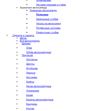
Гермомешки
Детские рюкзаки и сумки
Хранение велосипеда
Хранение велосипеда
Подножки
Напольные стойки
Чехлы на велосипед
Подвесные системы
Ремонтные стойки
Одежда и защита
Меню
Вся велоодежда
Шлемы
Очки
Обувь велосипедная
Перчатки
Леггинсы
Шорты
Футболки
Джерси
Костюмы
Кофты
Носки велосипедные
Утепление
Кепки
Бахилы велосипедные
Банданы
Куртки