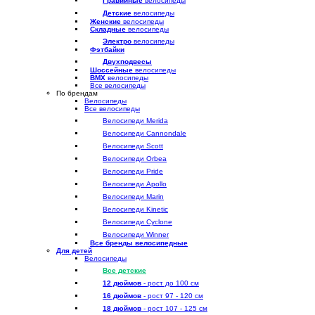
Гравийные
велосипеды
Детские
велосипеды
Женские
велосипеды
Складные
велосипеды
Электро
велосипеды
Фэтбайки
Двухподвесы
Шоссейные
велосипеды
BMX
велосипеды
Все велосипеды
По брендам
Велосипеды
Все велосипеды
Велосипеди Merida
Велосипеди Cannondale
Велосипеди Scott
Велосипеди Orbea
Велосипеди Pride
Велосипеди Apollo
Велосипеди Marin
Велосипеди Kinetic
Велосипеди Cyclone
Велосипеди Winner
Все бренды велосипедные
Для детей
Велосипеды
Все детские
12 дюймов
- рост до 100 см
16 дюймов
- рост 97 - 120 см
18 дюймов
- рост 107 - 125 см