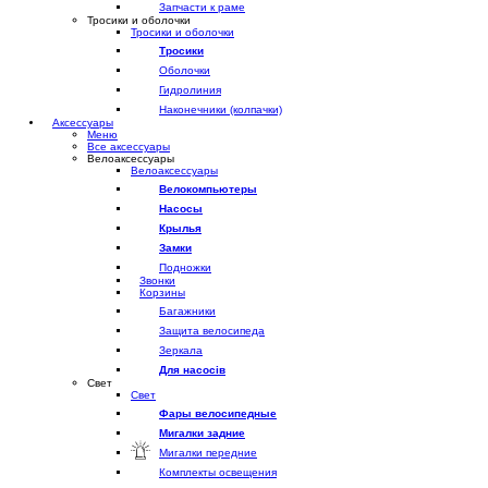
Запчасти к раме
Тросики и оболочки
Тросики и оболочки
Тросики
Оболочки
Гидролиния
Наконечники (колпачки)
Аксессуары
Меню
Все аксессуары
Велоаксессуары
Велоаксессуары
Велокомпьютеры
Насосы
Крылья
Замки
Подножки
Звонки
Корзины
Багажники
Защита велосипеда
Зеркала
Для насосів
Свет
Свет
Фары велосипедные
Мигалки задние
Мигалки передние
Комплекты освещения