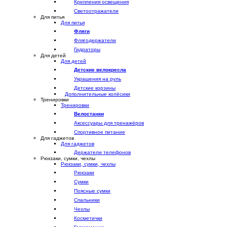
Крепления освещения
Светоотражатели
Для питья
Для питья
Фляги
Флягодержатели
Гидраторы
Для детей
Для детей
Детские велокресла
Украшения на руль
Детские корзины
Дополнительные колёсики
Тренировки
Тренировки
Велостанки
Аксессуары для тренажёров
Спортивное питание
Для гаджетов
Для гаджетов
Держатели телефонов
Рюкзаки, сумки, чехлы
Рюкзаки, сумки, чехлы
Рюкзаки
Сумки
Поясные сумки
Спальники
Чехлы
Косметички