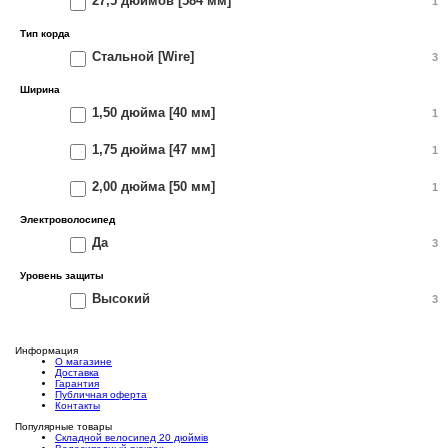
27,5 дюймов [584 мм]
1
Тип корда
Стальной [Wire]
3
Ширина
1,50 дюйма [40 мм]
1
1,75 дюйма [47 мм]
1
2,00 дюйма [50 мм]
1
Электроволосипед
Да
3
Уровень защиты
Высокий
3
Информация
О магазине
Доставка
Гарантия
Публичная оферта
Контакты
Популярные товары
Складной велосипед 20 дюймів