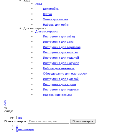
Уход
Уход
Цепемойка
Щётки
Химия для чистки
Наборы для мойки
Для мастерских
Для мастерских
Инструмент для звёзд
Инструмент для цепи
Инструмент для тормозов
Инструмент для каретки
Инструмент для педалей
Инструмент для шатунов
Наборы для механика
Оборудование для мастерских
Инструмент для рулевой
Инструмент для втулок
Инструмент для подвески
Нарезанние резьбы
0
0
%
скидка
рус |
укр
Поиск товаров:
Поиск товаров
⌂
Велотовары