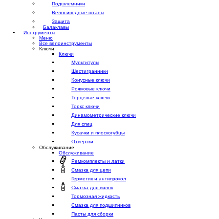
Подшлемники
Велосипедные штаны
Защита
Балаклавы
Инструменты
Меню
Все велоинструменты
Ключи
Ключи
Мультитулы
Шестигранники
Конусные ключи
Рожковые ключи
Торцевые ключи
Торкс ключи
Динамометрические ключи
Для спиц
Кусачки и плоскогубцы
Отвёртки
Обслуживание
Обслуживание
Ремкомплекты и латки
Смазка для цепи
Герметик и антипрокол
Смазка для вилок
Тормозная жидкость
Смазка для подшипников
Пасты для сборки