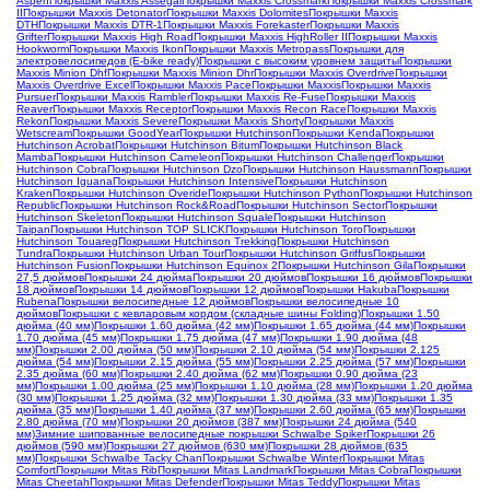
Aspen
Покрышки Maxxis Assegai
Покрышки Maxxis Crossmark
Покрышки Maxxis Crossmark
II
Покрышки Maxxis Detonator
Покрышки Maxxis Dolomites
Покрышки Maxxis
DTH
Покрышки Maxxis DTR-1
Покрышки Maxxis Forekaster
Покрышки Maxxis
Grifter
Покрышки Maxxis High Road
Покрышки Maxxis HighRoller II
Покрышки Maxxis
Hookworm
Покрышки Maxxis Ikon
Покрышки Maxxis Metropass
Покрышки для
электровелосипедов (E-bike ready)
Покрышки с высоким уровнем защиты
Покрышки
Maxxis Minion Dhf
Покрышки Maxxis Minion Dhr
Покрышки Maxxis Overdrive
Покрышки
Maxxis Overdrive Excel
Покрышки Maxxis Pace
Покрышки Maxxis
Покрышки Maxxis
Pursuer
Покрышки Maxxis Rambler
Покрышки Maxxis Re-Fuse
Покрышки Maxxis
Reaver
Покрышки Maxxis Receptor
Покрышки Maxxis Recon Race
Покрышки Maxxis
Rekon
Покрышки Maxxis Severe
Покрышки Maxxis Shorty
Покрышки Maxxis
Wetscream
Покрышки GoodYear
Покрышки Hutchinson
Покрышки Kenda
Покрышки
Hutchinson Acrobat
Покрышки Hutchinson Bitum
Покрышки Hutchinson Black
Mamba
Покрышки Hutchinson Cameleon
Покрышки Hutchinson Challenger
Покрышки
Hutchinson Cobra
Покрышки Hutchinson Dzo
Покрышки Hutchinson Haussmann
Покрышки
Hutchinson Iguana
Покрышки Hutchinson Intensive
Покрышки Hutchinson
Kraken
Покрышки Hutchinson Overide
Покрышки Hutchinson Python
Покрышки Hutchinson
Republic
Покрышки Hutchinson Rock&Road
Покрышки Hutchinson Sector
Покрышки
Hutchinson Skeleton
Покрышки Hutchinson Squale
Покрышки Hutchinson
Taipan
Покрышки Hutchinson TOP SLICK
Покрышки Hutchinson Toro
Покрышки
Hutchinson Touareg
Покрышки Hutchinson Trekking
Покрышки Hutchinson
Tundra
Покрышки Hutchinson Urban Tour
Покрышки Hutchinson Griffus
Покрышки
Hutchinson Fusion
Покрышки Hutchinson Equinox 2
Покрышки Hutchinson Gila
Покрышки
27,5 дюймов
Покрышки 24 дюйма
Покрышки 20 дюймов
Покрышки 16 дюймов
Покрышки
18 дюймов
Покрышки 14 дюймов
Покрышки 12 дюймов
Покрышки Hakuba
Покрышки
Rubena
Покрышки велосипедные 12 дюймов
Покрышки велосипедные 10
дюймов
Покрышки с кевларовым кордом (складные шины Folding)
Покрышки 1.50
дюйма (40 мм)
Покрышки 1.60 дюйма (42 мм)
Покрышки 1.65 дюйма (44 мм)
Покрышки
1.70 дюйма (45 мм)
Покрышки 1.75 дюйма (47 мм)
Покрышки 1.90 дюйма (48
мм)
Покрышки 2.00 дюйма (50 мм)
Покрышки 2.10 дюйма (54 мм)
Покрышки 2.125
дюйма (54 мм)
Покрышки 2.15 дюйма (55 мм)
Покрышки 2.25 дюйма (57 мм)
Покрышки
2.35 дюйма (60 мм)
Покрышки 2.40 дюйма (62 мм)
Покрышки 0.90 дюйма (23
мм)
Покрышки 1.00 дюйма (25 мм)
Покрышки 1.10 дюйма (28 мм)
Покрышки 1.20 дюйма
(30 мм)
Покрышки 1.25 дюйма (32 мм)
Покрышки 1.30 дюйма (33 мм)
Покрышки 1.35
дюйма (35 мм)
Покрышки 1.40 дюйма (37 мм)
Покрышки 2.60 дюйма (65 мм)
Покрышки
2.80 дюйма (70 мм)
Покрышки 20 дюймов (387 мм)
Покрышки 24 дюйма (540
мм)
Зимние шипованные велосипедные покрышки Schwalbe Spiker
Покрышки 26
дюймов (590 мм)
Покрышки 27 дюймов (630 мм)
Покрышки 28 дюймов (635
мм)
Покрышки Schwalbe Tacky Chan
Покрышки Schwalbe Winter
Покрышки Mitas
Comfort
Покрышки Mitas Rib
Покрышки Mitas Landmark
Покрышки Mitas Cobra
Покрышки
Mitas Cheetah
Покрышки Mitas Defender
Покрышки Mitas Teddy
Покрышки Mitas