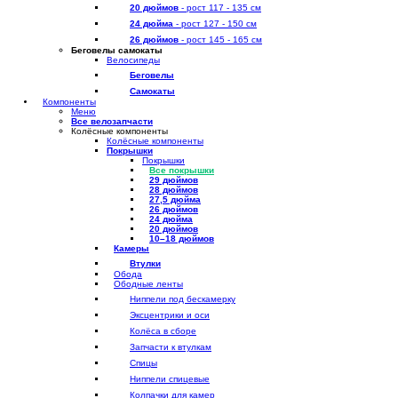
20 дюймов
- рост 117 - 135 см
24 дюйма
- рост 127 - 150 см
26 дюймов
- рост 145 - 165 см
Беговелы самокаты
Велосипеды
Беговелы
Самокаты
Компоненты
Меню
Все велозапчасти
Колёсные компоненты
Колёсные компоненты
Покрышки
Покрышки
Все покрышки
29 дюймов
28 дюймов
27,5 дюйма
26 дюймов
24 дюйма
20 дюймов
10–18 дюймов
Камеры
Втулки
Обода
Ободные ленты
Ниппели под бескамерку
Эксцентрики и оси
Колёса в сборе
Запчасти к втулкам
Спицы
Ниппели спицевые
Колпачки для камер