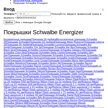
Велосипедные покрышки
Покрышки Schwalbe Energizer
x
Вход
Телефон
*
Пожалуйста, введите правильный номер в
формате +380XXXXXXXXX
Войти
Или с помощью Google
Google
Покрышки Schwalbe Energizer
Безкамерные покрышки
Покрышки 28 дюймов
Велосипедные покрышки Schwalbe
28
Покрышки Schwalbe
Покрышки 29 дюймов
Покрышки Mitas (Rubena)
Покрышки rubena
26
Покрышки 26 дюймов
Покрышки Schwalbe Lugano
Покрышки Schwalbe Big
Apple
Покрышки Schwalbe City Jet
Покрышки Schwalbe Big Ben
Покрышки Schwalbe
Black Jack
Покрышки Schwalbe Century
Покрышки Schwalbe Classics HS
Покрышки
Schwalbe Crazy Bob
Покрышки Schwalbe Delta Cruiser
Покрышки Schwalbe Dirty
Dan
Покрышки Schwalbe Durano
Покрышки Schwalbe Energizer
Покрышки Schwalbe Fat
Frank
Покрышки Schwalbe Hurricane
Покрышки Schwalbe Insider
Покрышки Schwalbe
Kojak
Покрышки Schwalbe Land Cruiser
Покрышки Schwalbe Magic Mary
Покрышки
Schwalbe Marathon
Покрышки Schwalbe Nobby Nic
Покрышки Schwalbe Racing
Ralph
Покрышки Schwalbe Range Cruiser
Покрышки Schwalbe Rock Razor
Покрышки со
стальным кордом
Покрышки Schwalbe Rocket Ron
Покрышки Schwalbe
Shredda
Покрышки Schwalbe Silento
Покрышки Schwalbe Smart Sam
Покрышки Schwalbe
Super Moto
Покрышки Schwalbe Spicer
Покрышки Schwalbe Table Top
Покрышки
Schwalbe Tough Tom
Покрышки Schwalbe Tyrago
Покрышки Schwalbe Fat
Albert
Покрышки Schwalbe Airborne
Покрышки Rubena (Mitas) Flash
Rubena (Mitas) Flash
на 26 дюймов (559 мм)
Rubena (Mitas) Flash на 24 дюймов (507 мм)
Rubena (Mitas)
Flash на 20 дюймов (406 мм)
Rubena (Mitas) Flash шириной 1,1 дюйма (28 мм)
Rubena
(Mitas) Flash шириной 1,25 дюйма (32 мм)
Rubena (Mitas) Flash шириной 1,4 дюйма
(37 мм)
Rubena (Mitas) Flash шириной 1,5 дюйма (40 мм)
Rubena (Mitas) Flash шириной
1,6 дюйма (42 мм)
Rubena (Mitas) Flash шириной 1,75 дюйма (47 мм)
Rubena (Mitas)
Flash шириной 1,9 дюйма (50 мм)
Покрышки Schwalbe Rapid Rob
Покрышки Schwalbe
Big Betty
Покрышки Schwalbe Billy Bonkers
Покрышки Schwalbe CX
Покрышки Schwalbe
Hans Dampf
Покрышки Schwalbe One
Покрышки Schwalbe Racing Ray
Покрышки
Schwalbe Wicked Will
Покрышки Schwalbe Road Cruiser
Покрышки Maxxis
Aggressor
Покрышки Maxxis All Terrane
Покрышки Maxxis Ardent
Покрышки Maxxis