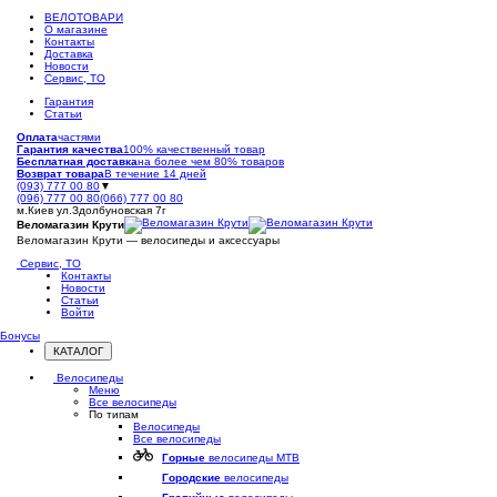
ВЕЛОТОВАРИ
О магазине
Контакты
Доставка
Новости
Сервис, ТО
Гарантия
Статьи
Оплата
частями
Гарантия качества
100% качественный товар
Бесплатная доставка
на более чем 80% товаров
Возврат товара
В течение 14 дней
(093) 777 00 80
▼
(096) 777 00 80
(066) 777 00 80
м.Киев ул.Здолбуновская 7г
Веломагазин Крути
Веломагазин Крути — велосипеды и аксессуары
Сервис, ТО
Контакты
Новости
Статьи
Войти
Бонусы
КАТАЛОГ
Открыть
меню
Велосипеды
Меню
Все велосипеды
По типам
Велосипеды
Все велосипеды
Горные
велосипеды MTB
Городские
велосипеды