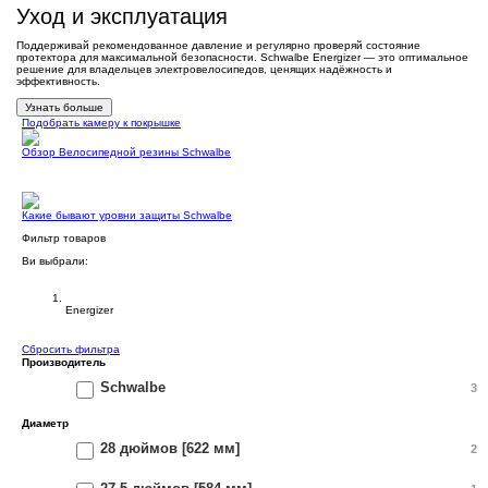
Уход и эксплуатация
Поддерживай рекомендованное давление и регулярно проверяй состояние
протектора для максимальной безопасности. Schwalbe Energizer — это оптимальное
решение для владельцев электровелосипедов, ценящих надёжность и
эффективность.
Узнать больше
Подобрать камеру к покрышке
Обзор Велосипедной резины Schwalbe
Какие бывают уровни защиты Schwalbe
Фильтр товаров
Ви выбрали:
Покрышки Schwalbe
Energizer
Сбросить фильтра
Производитель
Schwalbe
3
Диаметр
28 дюймов [622 мм]
2