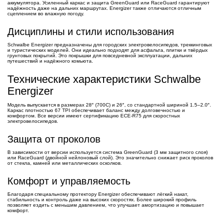
аккумулятора. Усиленный каркас и защита GreenGuard или RaceGuard гарантируют
надёжность даже на дальних маршрутах. Energizer также отличаются отличным
сцеплением во влажную погоду.
Дисциплины и стили использования
Schwalbe Energizer предназначены для городских электровелосипедов, треккинговых
и туристических моделей. Они идеально подходят для асфальта, плитки и твёрдых
грунтовых покрытий. Это покрышки для повседневной эксплуатации, дальних
путешествий и надёжного комьюта.
Технические характеристики Schwalbe
Energizer
Модель выпускается в размерах 28″ (700C) и 26″, со стандартной шириной 1.5–2.0″.
Каркас плотностью 67 TPI обеспечивает баланс между долговечностью и
комфортом. Все версии имеют сертификацию ECE-R75 для скоростных
электровелосипедов.
Защита от проколов
В зависимости от версии используется система GreenGuard (3 мм защитного слоя)
или RaceGuard (двойной нейлоновый слой). Это значительно снижает риск проколов
от стекла, камней или металлических осколков.
Комфорт и управляемость
Благодаря специальному протектору Energizer обеспечивают лёгкий накат,
стабильность и контроль даже на высоких скоростях. Более широкий профиль
позволяет ездить с меньшим давлением, что улучшает амортизацию и повышает
комфорт.