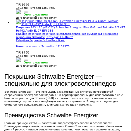
TIR-16-07
1402 грн.
Вторая 1359 грн.
Оплата частями
до 6 платежей без переплат
Покришка 28X1.75 (47-622) Schwalbe Energizer Plus G-Guard Twinskin B/B+RT
Hs492 Addix E, 67 EPI 33B
Надійна покришка покришка зі світловідбиваючою смугою від німецького
виробника Schwalbe, артикул: TIR-84-52
Офіційна Гарантія Schwalbe - 6 міс
Номер у каталозі Schwalbe: 11101370
TIR-84-52
1444 грн.
Вторая 1400 грн.
Оплата частями
до 6 платежей без переплат
Покрышки Schwalbe Energizer —
специально для электровелосипедов
Schwalbe Energizer — это покрышки, разработанные с учётом потребностей
современных электровелосипедов. Они сертифицированы для использования на e-
bike со скоростью до 50 км/ч (E-50) и сочетают низкое сопротивление качению,
повышенную прочность и надёжную защиту от проколов. Energizer созданы для
ежедневного использования, длительных поездок и комьюта.
Преимущества Schwalbe Energizer
Главное преимущество — сочетание энергоэффективности и безопасности.
Благодаря специальной резиновой смеси Green Compound покрышки обеспечивают
долгий ресурс и низкое сопротивление качению, что позволяет экономить заряд