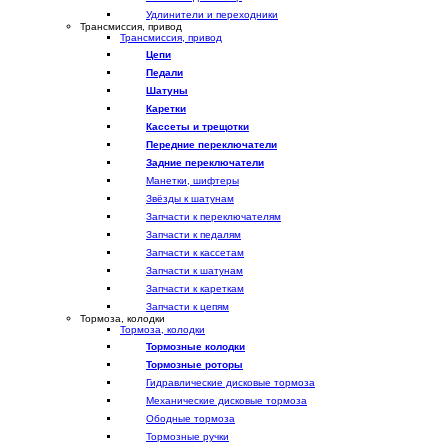
Удлинители и переходники
Трансмиссия, привод
Трансмиссия, привод
Цепи
Педали
Шатуны
Каретки
Кассеты и трещотки
Передние переключатели
Задние переключатели
Манетки, шифтеры
Звёзды к шатунам
Запчасти к переключателям
Запчасти к педалям
Запчасти к кассетам
Запчасти к шатунам
Запчасти к кареткам
Запчасти к цепям
Тормоза, колодки
Тормоза, колодки
Тормозные колодки
Тормозные роторы
Гидравлические дисковые тормоза
Механические дисковые тормоза
Ободные тормоза
Тормозные ручки