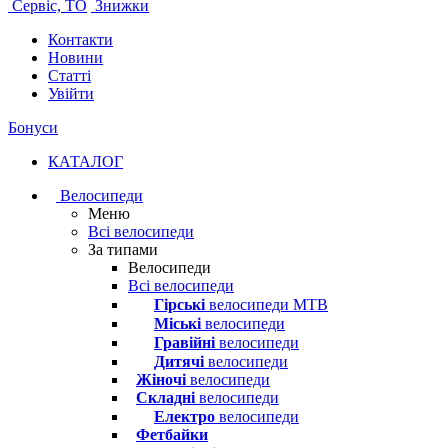
Сервіс, ТО
Знижки
Контакти
Новини
Статті
Увійти
Бонуси
КАТАЛОГ
Велосипеди
Меню
Всі велосипеди
За типами
Велосипеди
Всі велосипеди
Гірські
велосипеди MTB
Міські
велосипеди
Гравійні
велосипеди
Дитячі
велосипеди
Жіночі
велосипеди
Складні
велосипеди
Електро
велосипеди
Фетбайки