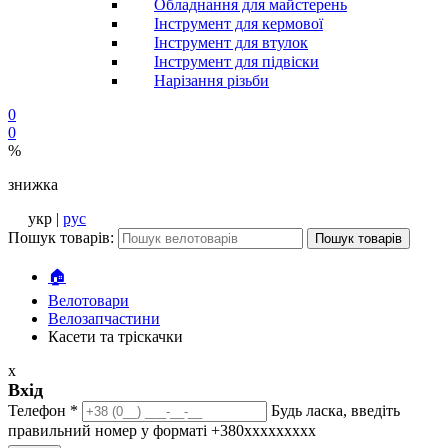
Обладнання для майстерень
Інструмент для кермової
Інструмент для втулок
Інструмент для підвіски
Нарізання різьби
0
0
%
знижка
укр |
рус
Пошук товарів:
Пошук товарів
🏠
Велотовари
Велозапчастини
Касети та тріскачки
x
Вхід
Телефон
*
Будь ласка, введіть
правильний номер у форматі +380ххххххххх