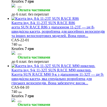
Кешбек
7 грн
Оплата частинами
до 6 плат. без переплат
Касета інд. 8-k 11-23T SUN RACE R86
асета SUN RACE R86 з діапазоном 11-23T — це 8-
швидкісна касета, розроблена для шосейних велосипедів
та інших велоспортових моделей. Вона проп...
CAS-22-01
740
грн.
Кешбек
7 грн
Оплата частинами
до 6 плат. без переплат
Касета інд. 9-k 11-32T SUN RACE M90 никелир.
Касета SUN RACE M90 9-к з діапазоном 11-32T — це 9-
швидкісна касета, яка спеціально розроблена для
гірських велосипедів. Вона забезпечує висок...
CAS-04-10
740
грн.
Кешбек
7 грн
Оплата частинами