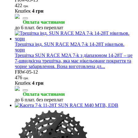
422
грн.
Кешбек
4 грн
Оплата частинами
до 6 плат. без переплат
Трещітка інд. SUN RACE M2A 7-k 14-28T нікельов.
чорн
Трещітка SUN RACE M2A 7-k з діапазоном 14-28T – це
7-швидкісна трещітка, яка має нікельоване покриття та
чорне забарвлення. Вона виготовлена дл...
FRW-05-12
476
грн.
Кешбек
4 грн
Оплата частинами
до 6 плат. без переплат