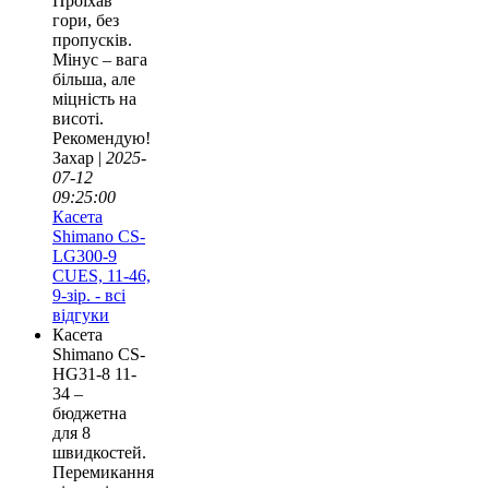
Проїхав
гори, без
пропусків.
Мінус – вага
більша, але
міцність на
висоті.
Рекомендую!
Захар |
2025-
07-12
09:25:00
Касета
Shimano CS-
LG300-9
CUES, 11-46,
9-зір. - всі
відгуки
Касета
Shimano CS-
HG31-8 11-
34 –
бюджетна
для 8
швидкостей.
Перемикання