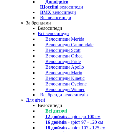
Двопідвіси
Шосейні
велосипеди
BMX
велосипеди
Всі велосипеди
За брендами
Велосипеди
Всі велосипеди
Велосипеди Merida
Велосипеди Cannondale
Велосипеди Scott
Велосипеди Orbea
Велосипеди Pride
Велосипеди Apollo
Велосипеди Marin
Велосипеди Kinetic
Велосипеди Cyclone
Велосипеди Winner
Всі бренди велосипедів
Для дітей
Велосипеди
Всі дитячі
12 дюймів
- зріст до 100 см
16 дюймів
- зріст 97 - 120 см
18 дюймів
- зріст 107 - 125 см