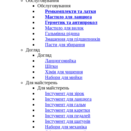
Обслуговування
Обслуговування
Ремкомплекти та латки
Мастило для ланцюга
Герметик та антипрокол
Мастило для вилок
Гальмівна рідина
Змащення для підшипників
Пасти для збирання
Догляд
Догляд
Ланцюгомийка
Щітки
Хімія для чищення
Набори для мийки
Для майстерень
Для майстерень
Інстумент для зірок
Інстумент для ланцюга
Інстумент для гальм
Інстумент для каретки
Інстумент для педалей
Інстумент для шатунів
Набори для механіка