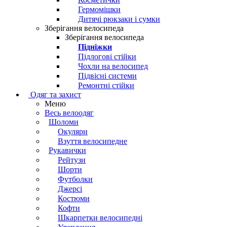
Гермомішки
Дитячі рюкзаки і сумки
Зберігання велосипеда
Зберігання велосипеда
Підніжки
Підлогові стійки
Чохли на велосипед
Підвісні системи
Ремонтні стійки
Одяг та захист
Меню
Весь велоодяг
Шоломи
Окуляри
Взуття велосипедне
Рукавички
Рейтузи
Шорти
Футболки
Джерсі
Костюми
Кофти
Шкарпетки велосипедні