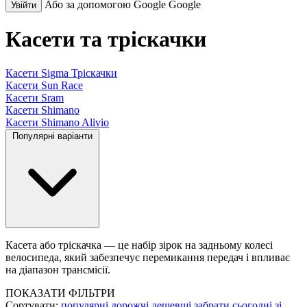
Або за допомогою Google
Google
Увійти
Касети та тріскачки
Касети Sigma Тріскачки
Касети Sun Race
Касети Sram
Касети Shimano
Касети Shimano Alivio
Популярні варіанти
Касета або тріскачка — це набір зірок на задньому колесі
велосипеда, який забезпечує перемикання передач і впливає
на діапазон трансмісії.
ПОКАЗАТИ ФІЛЬТРИ
Сортувати:
популярні
дорожчі
дешевші
забрати сьогодні
зі