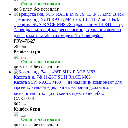
Оплата частинами
до 6 плат. без переплат
Трещітка інд. SUN RACE M4S 7S, 13-34T, Zinc+Black
Трещітка SUN RACE M4S 7S з діапазоном 13-34T — це
7-швидкісна трещітка для велосипедів, яка призначена
для гірських та міських моделей з 7-швид�...
FRW-76-27
594
грн.
Кешбек
5 грн
Оплата частинами
до 6 плат. без переплат
Касета інд. 7-k 11-28T SUN RACE M63
Касета SUN RACE M63 — це надійний компонент для
гірських велосипедів, який ідеально підходить для
велосипедистів, що шукають ефективне п�...
CAS-02-01
602
грн.
Кешбек
6 грн
Оплата частинами
до 6 плат. без переплат