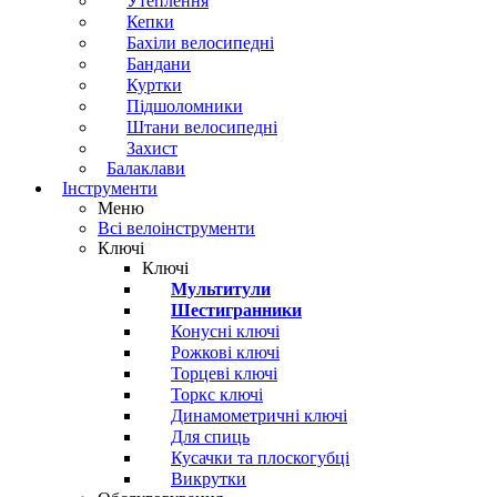
Утеплення
Кепки
Бахіли велосипедні
Бандани
Куртки
Підшоломники
Штани велосипедні
Захист
Балаклави
Інструменти
Меню
Всі велоінструменти
Ключі
Ключі
Мультитули
Шестигранники
Конусні ключі
Рожкові ключі
Торцеві ключі
Торкс ключі
Динамометричні ключі
Для спиць
Кусачки та плоскогубці
Викрутки