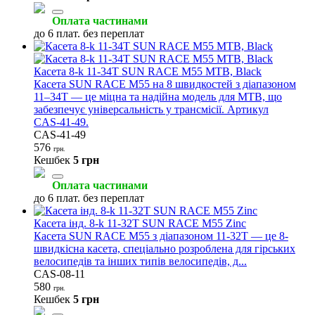
Оплата частинами
до 6 плат. без переплат
Касета 8-k 11-34T SUN RACE M55 MTB, Black
Касета SUN RACE M55 на 8 швидкостей з діапазоном
11–34T — це міцна та надійна модель для MTB, що
забезпечує універсальність у трансмісії. Артикул
CAS‑41‑49.
CAS-41-49
576
грн.
Кешбек
5 грн
Оплата частинами
до 6 плат. без переплат
Касета інд. 8-k 11-32T SUN RACE M55 Zinc
Касета SUN RACE M55 з діапазоном 11-32T — це 8-
швидкісна касета, спеціально розроблена для гірських
велосипедів та інших типів велосипедів, д...
CAS-08-11
580
грн.
Кешбек
5 грн