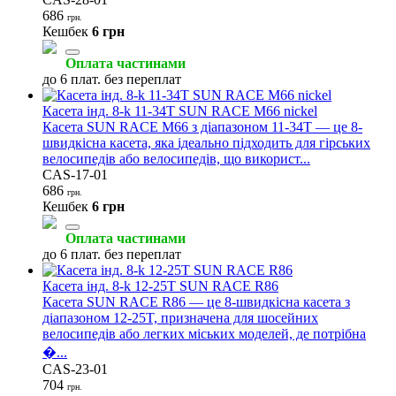
686
грн.
Кешбек
6 грн
Оплата частинами
до 6 плат. без переплат
Касета інд. 8-k 11-34T SUN RACE M66 nickel
Касета SUN RACE M66 з діапазоном 11-34T — це 8-
швидкісна касета, яка ідеально підходить для гірських
велосипедів або велосипедів, що використ...
CAS-17-01
686
грн.
Кешбек
6 грн
Оплата частинами
до 6 плат. без переплат
Касета інд. 8-k 12-25T SUN RACE R86
Касета SUN RACE R86 — це 8-швидкісна касета з
діапазоном 12-25T, призначена для шосейних
велосипедів або легких міських моделей, де потрібна
�...
CAS-23-01
704
грн.