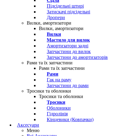
Сідла
Підсідельні штирі
Затискачі підсідельні
Дропери
Вилки, амортизатори
Вилки, амортизатори
Вилки
Мастило для вилок
Амортизатори задні
Запчастини до вилок
Запчастини до амортизаторів
Рами та їх запчастини
Рами та їх запчастини
Рами
Гак на раму
Запчастини до рами
Тросики та оболонки
Тросики та оболонки
Тросики
Оболоники
Гідролінія
Кінцевики (Ковпачки)
Аксесуари
Меню
Всі Аксесуари