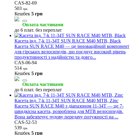
CAS-82-69
503
грн.
Кешбек
5 грн
Оплата частинами
до 6 плат. без переплат
Касета інд. 7-k 11-34T SUN RACE M40 MTB, Black
Касета SUN RACE M40 — це інноваційний компонент
для гірських велосипедів, що поєднує високий рівень
продуктивності з надійністю та довго...
CAS-06-94
514
грн.
Кешбек
5 грн
Оплата частинами
до 6 плат. без переплат
Касета інд. 7-k 11-34T SUN RACE M40 MTB, Zinc
Касета SUN RACE M40 з діапазоном 11-34T — це 7-
швидкісна касета, розроблена для MTB велосипедів.
Вона забезпечує чудову передачу потужності на ...
CAS-52-53
539
грн.
Кешбек
5 грн