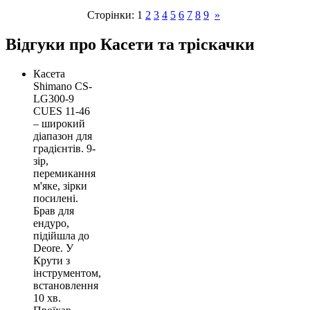
Сторінки:
1
2
3
4
5
6
7
8
9
»
Відгуки про Касети та тріскачки
Касета
Shimano CS-
LG300-9
CUES 11-46
– широкий
діапазон для
градієнтів. 9-
зір,
перемикання
м'яке, зірки
посилені.
Брав для
ендуро,
підійшла до
Deore. У
Крути з
інструментом,
встановлення
10 хв.