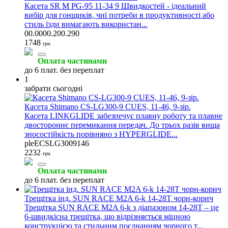
Касета SR M PG-95 11-34 9 Швидкостей - ідеальний
вибір для гонщиків, чиї потреби в продуктивності або
стиль їзди вимагають використан...
00.0000.200.290
1748
грн.
Оплата частинами
до 6 плат. без переплат
1
забрати сьогодні
Касета Shimano CS-LG300-9 CUES, 11-46, 9-зір.
Касета LINKGLIDE забезпечує плавну роботу та плавне
двостороннє перемикання передач. До трьох разів вища
зносостійкість порівняно з HYPERGLIDE...
pleECSLG3009146
2232
грн.
Оплата частинами
до 6 плат. без переплат
Трещітка інд. SUN RACE M2A 6-k 14-28T чорн-корич
Трещітка SUN RACE M2A 6-k з діапазоном 14-28T – це
6-швидкісна трещітка, що відрізняється міцною
конструкцією та стильним поєднанням чорного т...