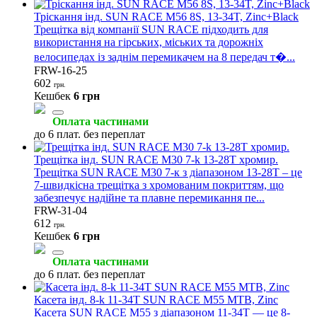
Тріскання інд. SUN RACE M56 8S, 13-34T, Zinc+Black
Трещітка від компанії SUN RACE підходить для
використання на гірських, міських та дорожніх
велосипедах із заднім перемикачем на 8 передач т�...
FRW-16-25
602
грн.
Кешбек
6 грн
Оплата частинами
до 6 плат. без переплат
Трещітка інд. SUN RACE M30 7-k 13-28T хромир.
Трещітка SUN RACE M30 7-к з діапазоном 13-28T – це
7-швидкісна трещітка з хромованим покриттям, що
забезпечує надійне та плавне перемикання пе...
FRW-31-04
612
грн.
Кешбек
6 грн
Оплата частинами
до 6 плат. без переплат
Касета інд. 8-k 11-34T SUN RACE M55 MTB, Zinc
Касета SUN RACE M55 з діапазоном 11-34T — це 8-