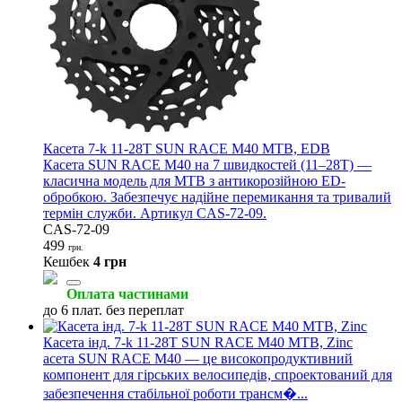
Касета 7-k 11-28T SUN RACE M40 MTB, EDB
Касета SUN RACE M40 на 7 швидкостей (11–28T) —
класична модель для MTB з антикорозійною ED-
обробкою. Забезпечує надійне перемикання та тривалий
термін служби. Артикул CAS‑72‑09.
CAS-72-09
499
грн.
Кешбек
4 грн
Оплата частинами
до 6 плат. без переплат
Касета інд. 7-k 11-28T SUN RACE M40 MTB, Zinc
асета SUN RACE M40 — це високопродуктивний
компонент для гірських велосипедів, спроектований для
забезпечення стабільної роботи трансм�...