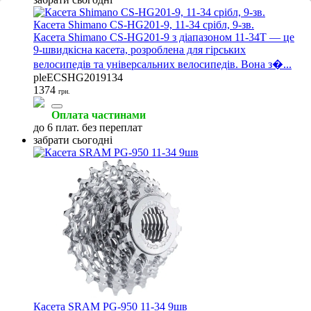
Касета Shimano CS-HG201-9, 11-34 срібл, 9-зв.
Касета Shimano CS-HG201-9 з діапазоном 11-34T — це
9-швидкісна касета, розроблена для гірських
велосипедів та універсальних велосипедів. Вона з�...
pleECSHG2019134
1374
грн.
Оплата частинами
до 6 плат. без переплат
забрати сьогодні
Касета SRAM PG-950 11-34 9шв