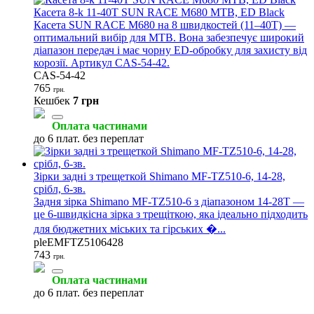
Касета 8-k 11-40T SUN RACE M680 MTB, ED Black
Касета SUN RACE M680 на 8 швидкостей (11–40T) —
оптимальний вибір для MTB. Вона забезпечує широкий
діапазон передач і має чорну ED-обробку для захисту від
корозії. Артикул CAS‑54‑42.
CAS-54-42
765
грн.
Кешбек
7 грн
Оплата частинами
до 6 плат. без переплат
Зірки задні з трещеткой Shimano MF-TZ510-6, 14-28,
срібл, 6-зв.
Задня зірка Shimano MF-TZ510-6 з діапазоном 14-28T —
це 6-швидкісна зірка з трещіткою, яка ідеально підходить
для бюджетних міських та гірських �...
pleEMFTZ5106428
743
грн.
Оплата частинами
до 6 плат. без переплат