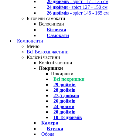
20 дюймів
- зріст 117 - 135 см
24 дюйми
- зріст 127 - 150 см
26 дюймів
- зріст 145 - 165 см
Біговели самокати
Велосипеди
Біговели
Самокати
Компоненти
Меню
Всі Велозапчастини
Колісні частини
Колісні частини
Покришки
Покиршки
Всі покришки
29 дюймів
28 дюймів
27,5 дюймів
26 дюймів
24 дюйми
20 дюймів
10-18 дюймів
Камери
Втулки
Обода