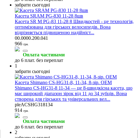
забрати сьогодні
Касета SRAM PG-830 11-28 8шв
Касета SR M PG-83 11-28 8 Швидкостей - це технологія,
оптимізована для гірських велосипедів. Вона
відрізняється підвищеною надійніст...
00.0000.200.041
966
грн.
Оплата частинами
до 6 плат. без переплат
1
забрати сьогодні
Касета Shimano CS-HG31-8, 11-34, 8-зір. OEM
Shimano CS-HG31-8 11-34 — це 8-швидкісна касета, що
має широкий діапазон зірок від 11 до 34 зубців. Вона
створена для гірських та універсальних вел...
pleACSHG318134
914
грн.
Оплата частинами
до 6 плат. без переплат
2
забрати сьогодні