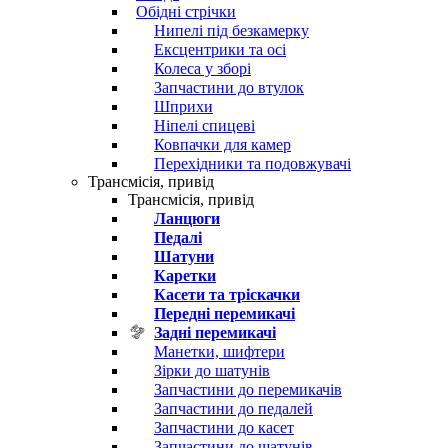
Обідні стрічки
Нипелі під безкамерку
Ексцентрики та осі
Колеса у зборі
Запчастини до втулок
Шприхи
Ніпелі спицеві
Ковпачки для камер
Перехідники та подовжувачі
Трансмісія, привід
Трансмісія, привід
Ланцюги
Педалі
Шатуни
Каретки
Касети та тріскачки
Передні перемикачі
Задні перемикачі
Манетки, шифтери
Зірки до шатунів
Запчастини до перемикачів
Запчастини до педалей
Запчастини до касет
Запчастини до шатунів