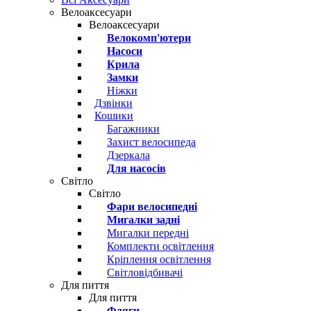
Велоаксесуари
Велоаксесуари
Велокомп'ютери
Насоси
Крила
Замки
Ніжки
Дзвінки
Кошики
Багажники
Захист велосипеда
Дзеркала
Для насосів
Світло
Світло
Фари велосипедні
Мигалки задні
Мигалки передні
Комплекти освітлення
Кріплення освітлення
Світловідбивачі
Для пиття
Для пиття
Фляги