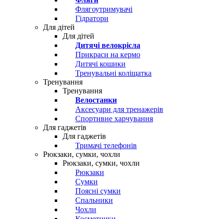
Флягоутримувачі
Гідратори
Для дітей
Для дітей
Дитячі велокрісла
Прикраси на кермо
Дитячі кошики
Тренувальні коліщатка
Тренування
Тренування
Велостанки
Аксесуари для тренажерів
Спортивне харчування
Для гаджетів
Для гаджетів
Тримачі телефонів
Рюкзаки, сумки, чохли
Рюкзаки, сумки, чохли
Рюкзаки
Сумки
Поясні сумки
Спальники
Чохли
Косметички