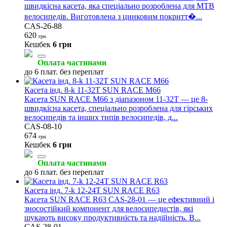
швидкісна касета, яка спеціально розроблена для MTB
велосипедів. Виготовлена з цинковим покритт�...
CAS-26-88
620
грн.
Кешбек
6 грн
Оплата частинами
до 6 плат. без переплат
Касета інд. 8-k 11-32T SUN RACE M66
Касета SUN RACE M66 з діапазоном 11-32T — це 8-
швидкісна касета, спеціально розроблена для гірських
велосипедів та інших типів велосипедів, д...
CAS-08-10
674
грн.
Кешбек
6 грн
Оплата частинами
до 6 плат. без переплат
Касета інд. 7-k 12-24T SUN RACE R63
Касета SUN RACE R63 CAS-28-01 — це ефективний і
зносостійкий компонент для велосипедистів, які
шукають високу продуктивність та надійність. В...
CAS-28-01