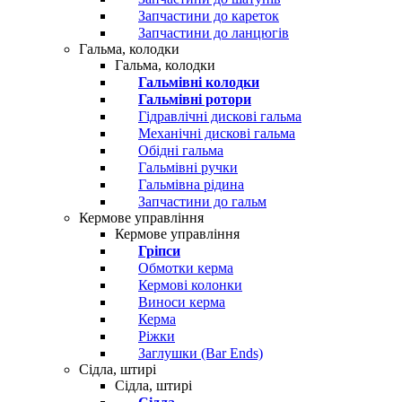
Запчастини до кареток
Запчастини до ланцюгів
Гальма, колодки
Гальма, колодки
Гальмівні колодки
Гальмівні ротори
Гідравлічні дискові гальма
Механічні дискові гальма
Обідні гальма
Гальмівні ручки
Гальмівна рідина
Запчастини до гальм
Кермове управління
Кермове управління
Гріпси
Обмотки керма
Кермові колонки
Виноси керма
Керма
Ріжки
Заглушки (Bar Ends)
Сідла, штирі
Сідла, штирі