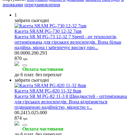
знижками
передзамовлення
1
забрати сьогодні
Касета SRAM PG-730 12-32 7шв
Касета SR M PG-73 12-32 7 Speed - це технологія,
оптимізована для гірських велосипедів. Вона більш
надійна, міцна і забезпечує високу про...
00.0000.200.293
870
грн.
Оплата частинами
до 6 плат. без переплат
забрати сьогодні
Касета SRAM PG-820 11-32 8шв
Касета SR M PG-82 11-3 8 Швидкостей - оптимізована
для гірських велосипедів. Вона відрізняється
підвищеною надійністю, міцністю т...
00.2415.025.000
874
грн.
Оплата частинами
до 6 плат. без переплат