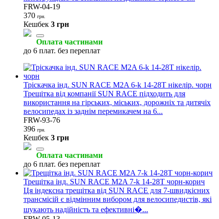
FRW-04-19
370
грн.
Кешбек
3 грн
Оплата частинами
до 6 плат. без переплат
Тріскачка інд. SUN RACE M2A 6-k 14-28T нікелір. чорн
Трещітка від компанії SUN RACE підходить для
використання на гірських, міських, дорожніх та дитячіх
велосипедах із заднім перемикачем на 6...
FRW-93-76
396
грн.
Кешбек
3 грн
Оплата частинами
до 6 плат. без переплат
Трещітка інд. SUN RACE M2A 7-k 14-28T чорн-корич
Ця індексна трещітка від SUN RACE для 7-швидкісних
трансмісій є відмінним вибором для велосипедистів, які
шукають надійність та ефективні�...
FRW-05-13