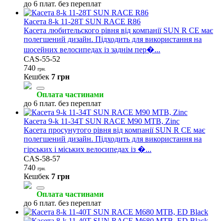
до 6 плат. без переплат
Касета 8-k 11-28T SUN RACE R86
Касета любительского рівня від компанії SUN R CE має
полегшений дизайн. Підходить для використання на
шосейних велосипедах із заднім пер�...
CAS-55-52
740
грн.
Кешбек
7 грн
Оплата частинами
до 6 плат. без переплат
Касета 9-k 11-34T SUN RACE M90 MTB, Zinc
Касета просунутого рівня від компанії SUN R CE має
полегшений дизайн. Підходить для використання на
гірських і міських велосипедах із �...
CAS-58-57
740
грн.
Кешбек
7 грн
Оплата частинами
до 6 плат. без переплат