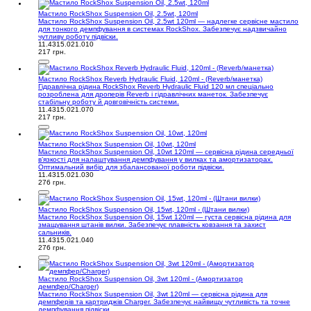
Мастило RockShox Suspension Oil, 2.5wt, 120ml
Мастило RockShox Suspension Oil, 2.5wt 120ml — надлегке сервісне мастило
для тонкого демпфування в системах RockShox. Забезпечує надзвичайно
чутливу роботу підвіски.
11.4315.021.010
217 грн.
Мастило RockShox Reverb Hydraulic Fluid, 120ml - (Reverb/манетка)
Гідравлічна рідина RockShox Reverb Hydraulic Fluid 120 мл спеціально
розроблена для дроперів Reverb і гідравлічних манеток. Забезпечує
стабільну роботу й довговічність системи.
11.4315.021.070
217 грн.
Мастило RockShox Suspension Oil, 10wt, 120ml
Мастило RockShox Suspension Oil, 10wt 120ml — сервісна рідина середньої
в’язкості для налаштування демпфування у вилках та амортизаторах.
Оптимальний вибір для збалансованої роботи підвіски.
11.4315.021.030
276 грн.
Мастило RockShox Suspension Oil, 15wt, 120ml - (Штани вилки)
Мастило RockShox Suspension Oil, 15wt 120ml — густа сервісна рідина для
змащування штанів вилки. Забезпечує плавність ковзання та захист
сальників.
11.4315.021.040
276 грн.
Мастило RockShox Suspension Oil, 3wt 120ml - (Амортизатор
демпфер/Charger)
Мастило RockShox Suspension Oil, 3wt 120ml — сервісна рідина для
демпферів та картриджів Charger. Забезпечує найвищу чутливість та точне
демпфування підвіски.