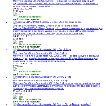
Мастило Maxima Mineral Oil, 500 мл — офіційна мінеральна рідина для
гідравлічних гальм SRAM DB8. Забезпечує стабільну роботу, довговічність
ущільнень та високу термостійкість.
00.5318.030.001
1196 грн.
Оплата частинами
до 6 плат. без переплат
Змазка SRAM PM600 Military Grease 14oz (for oring seals)
Змазка SRAM PM600 Military Grease, 14 oz — високотемпературна змазка для
обслуговування о-рингових ущільнень у компонентах SRAM і RockShox.
Забезпечує максимальний захист від зносу, вологи та корозії.
00.4315.014.010
1196 грн.
Оплата частинами
до 6 плат. без переплат
Мастило RockShox Suspension Oil, 10wt, 1 Літр
Мастило RockShox Suspension Oil, 10wt 1 Літр — сервісна рідина середньої
в’язкості для демпферів вилок та амортизаторів. Професійне рішення для
стабільної та контрольованої роботи підвіски.
11.4015.354.020
1288 грн.
Оплата частинами
до 6 плат. без переплат
Мастило RockShox Suspension Oil, 2.5wt, 1 Літр
Мастило RockShox Suspension Oil, 2.5wt 1 Літр — надлегка сервісна рідина
для високочутливого демпфування у вилках та амортизаторах. Професійне
рішення для точного налаштування підвіски.
11.4015.354.000
1288 грн.
Оплата частинами
до 6 плат. без переплат