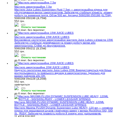
Мастило амортизаційне 7.5w
Мастило Juice Lubes Suspension Fluid 7.5wt — амортизаційна рідина для
обслуговування вилок і амортизаторів. Забезпечує стабільну в'язкість, плавну
роботу та зниження тертя. Обʼєм 500 мл. Артикул 5060268 050198 (JL75W).
5060268 050198 (JL75W)
552 грн.
Оплата частинами
до 6 плат. без переплат
Мастило амортизаційне 15W JUICE LUBES
Високоякісне синтетичне амортизаційне мастило Juice Lubes з в'язкістю 15W.
Забезпечує стабільне демпфування та плавну роботу вилки або
амортизатора. Стійке до піноутворення.
5060268 050211 (JL15W)
552 грн.
Оплата частинами
до 6 плат. без переплат
Мастило амортизаційне 20W JUICE LUBES
Надгусте синтетичне мастило Juice Lubes 20W. Використовується для більш
контрольованого та повільного відскоку в амортизаторах. Ідеально для
важких райдерів або DH.
5060268 050228 (JL20W)
552 грн.
закінчується
Оплата частинами
до 6 плат. без переплат
Мастило MAXIMA PLUSH DYNAMIC SUSPENSION LUBE HEAVY, 120ML
BOTTLE - SID/SIDSL/RUDY - LOWER LEGS/AIR SPRINGS
Мастило Maxima PLUSH Dynamic Suspension Lube HEAVY, 120 мл — сервісна
рідина для змащування штанів і повітряних камер у вилках RockShox SID, SID
SL, RUDY. Забезпечує плавність роботи й знижує знос ущільнювачів.
11.4318.016.002