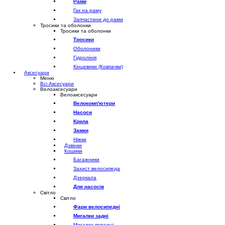
Рами
Гак на раму
Запчастини до рами
Тросики та оболонки
Тросики та оболонки
Тросики
Оболоники
Гідролінія
Кінцевики (Ковпачки)
Аксесуари
Меню
Всі Аксесуари
Велоаксесуари
Велоаксесуари
Велокомп'ютери
Насоси
Крила
Замки
Ніжки
Дзвінки
Кошики
Багажники
Захист велосипеда
Дзеркала
Для насосів
Світло
Світло
Фари велосипедні
Мигалки задні
Мигалки передні