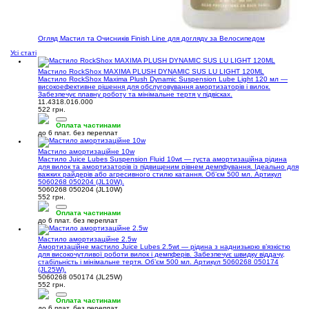
Огляд Мастил та Очисників Finish Line для догляду за Велосипедом
Усі статі
Мастило RockShox MAXIMA PLUSH DYNAMIC SUS LU LIGHT 120ML
Мастило RockShox Maxima Plush Dynamic Suspension Lube Light 120 мл —
високоефективне рішення для обслуговування амортизаторів і вилок.
Забезпечує плавну роботу та мінімальне тертя у підвісках.
11.4318.016.000
522 грн.
Оплата частинами
до 6 плат. без переплат
Мастило амортизаційне 10w
Мастило Juice Lubes Suspension Fluid 10wt — густа амортизаційна рідина
для вилок та амортизаторів із підвищеним рівнем демпфування. Ідеально для
важких райдерів або агресивного стилю катання. Обʼєм 500 мл. Артикул
5060268 050204 (JL10W).
5060268 050204 (JL10W)
552 грн.
Оплата частинами
до 6 плат. без переплат
Мастило амортизаційне 2.5w
Амортизаційне мастило Juice Lubes 2.5wt — рідина з наднизькою в’язкістю
для високочутливої роботи вилок і демпферів. Забезпечує швидку віддачу,
стабільність і мінімальне тертя. Обʼєм 500 мл. Артикул 5060268 050174
(JL25W).
5060268 050174 (JL25W)
552 грн.
Оплата частинами
до 6 плат. без переплат