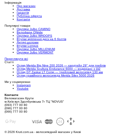
Інформація
Про магазин
Доставка
Гарантія
Публічна оферта
Контакти
Популярні товари
Окуляри Julbo CAMINO
Велофари ONride
Окуляри Julbo WHOOPS
Втулки кріплення диск на 6 болтів
Дитячі шоломи
Втулки Longus
Окуляри Julbo MILLENIUM
Окуляри Julbo VERMONT
Переглянути всі
Статті
Огляд Merida Big.Nine 200 2026 — хардтейл 29" для трейлів
Огляд Merida Scultura Endurance 6000 — ендюранс з Di2
Огляд GT Zaskar LT Comp — трейловий велосипед 130 мм
Огляд гравійного велосипеда Merida Silex 5000 2026
Ми у соцмережах
Instagram
Youtube
Контакти
Веломагазин Крути
м.Київ вул.Здолбунівська 7г ТЦ "NOVUS"
(093) 777 00 80
(096) 777 00 80
(066) 777 00 80
©
2026 Kruti.com.ua - велосипедний магазин у Києві