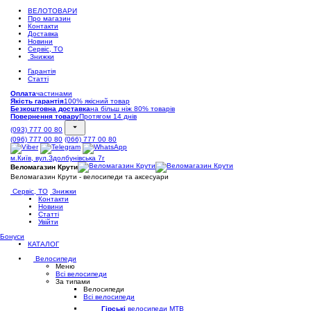
ВЕЛОТОВАРИ
Про магазин
Контакти
Доставка
Новини
Сервіс, ТО
Знижки
Гарантія
Статті
Оплата
частинами
Якість гарантія
100% якісний товар
Безкоштовна доставка
на більш ніж 80% товарів
Повернення товару
Протягом 14 днів
(093) 777 00 80
(096) 777 00 80
(066) 777 00 80
м.Київ, вул.Здолбунівська 7г
Веломагазин Крути
Веломагазин Крути - велосипеди та аксесуари
Сервіс, ТО
Знижки
Контакти
Новини
Статті
Увійти
Бонуси
КАТАЛОГ
Велосипеди
Меню
Всі велосипеди
За типами
Велосипеди
Всі велосипеди
Гірські
велосипеди MTB