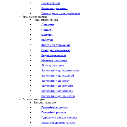
Ніпелі спицеві
Ковпачки для камер
Перехідники та подовжувачі
Трансмісія, привід
Трансмісія, привід
Ланцюги
Педалі
Шатуни
Каретки
Касети та тріскачки
Передні перемикачі
Задні перемикачі
Манетки, шифтери
Зірки до шатунів
Запчастини до перемикачів
Запчастини до педалей
Запчастини до касет
Запчастини до шатунів
Запчастини до кареток
Запчастини до ланцюгів
Гальма, колодки
Гальма, колодки
Гальмівні колодки
Гальмівні ротори
Гідравлічні дискові гальма
Механічні дискові гальма