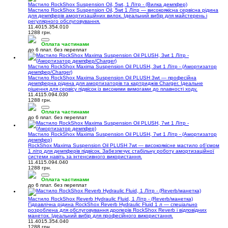
Мастило RockShox Suspension Oil, 5wt, 1 Літр - (Вилка демпфер)
Мастило RockShox Suspension Oil, 5wt 1 Літр — високоякісна сервісна рідина
для демпферів амортизаційних вилок. Ідеальний вибір для майстерень і
регулярного обслуговування.
11.4015.354.010
1288 грн.
Оплата частинами
до 6 плат. без переплат
Мастило RockShox Maxima Suspension Oil PLUSH, 3wt 1 Літр - (Амортизатор
демпфер/Charger)
Мастило RockShox Maxima Suspension Oil PLUSH 3wt — професійна
демпферна рідина для амортизаторів та картриджів Charger. Ідеальне
рішення для сервісу підвісок із високими вимогами до плавності ходу.
11.4115.094.030
1288 грн.
Оплата частинами
до 6 плат. без переплат
Мастило RockShox Maxima Suspension Oil PLUSH, 7wt 1 Літр - (Амортизатор
демпфер)
RockShox Maxima Suspension Oil PLUSH 7wt — високоякісне мастило об'ємом
1 літр для демпферів підвісок. Забезпечує стабільну роботу амортизаційної
системи навіть за інтенсивного використання.
11.4115.094.040
1288 грн.
Оплата частинами
до 6 плат. без переплат
Мастило RockShox Reverb Hydraulic Fluid, 1 Літр - (Reverb/манетка)
Гідравлічна рідина RockShox Reverb Hydraulic Fluid 1 л — спеціально
розроблена для обслуговування дроперів RockShox Reverb і відповідних
манеток. Ідеальний вибір для професійного використання.
11.4015.354.040
1288 грн.