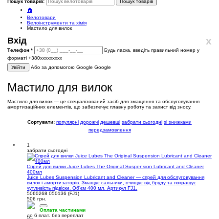
Пошук товарів:
Пошук товарів
🏠
Велотовари
Велоінструменти та хімія
Мастило для вилок
x
Вхід
Телефон
*
Будь ласка, введіть правильний номер у
форматі +380ххххххххх
Увійти
Або за допомогою Google
Google
Мастило для вилок
Мастило для вилок — це спеціалізований засіб для змащення та обслуговування
амортизаційних елементів, що забезпечує плавну роботу та захист від зносу.
Сортувати:
популярні
дорожчі
дешевші
забрати сьогодні
зі знижками
передзамовлення
1
забрати сьогодні
Спрей для вилки Juice Lubes The Original Suspension Lubricant and Cleaner
400мл
Juice Lubes Suspension Lubricant and Cleaner — спрей для обслуговування
вилок і амортизаторів. Змащує сальники, очищує від бруду та покращує
чутливість підвіски. Обʼєм 400 мл. Артикул FJ1.
5060268 050136 (FJ1)
506 грн.
Оплата частинами
до 6 плат. без переплат