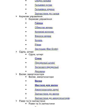
Обідні гальма
Гальмівні ручки
Гальмівна рідина
Запчастини до гальм
Кермове управління
Кермове управління
Гріпси
Обмотки керма
Кермові колонки
Виноси керма
Керма
Ріжки
Заглушки (Bar Ends)
Сідла, штирі
Сідла, штирі
Сідла
Підсідельні штирі
Затискачі підсідельні
Дропери
Вилки, амортизатори
Вилки, амортизатори
Вилки
Мастило для вилок
Амортизатори задні
Запчастини до вилок
Запчастини до амортизаторів
Рами та їх запчастини
Рами та їх запчастини