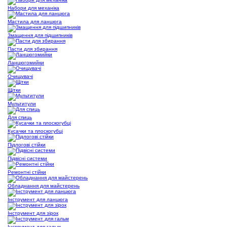
Набори для механіка
Мастила для ланцюга
Змащення для підшипників
Пасти для збирання
Ланцюгомийки
Очищувачі
Щітки
Мультитули
Для спиць
Кусачки та плоскогубці
Підлогові стійки
Підвісні системи
Ремонтні стійки
Обладнання для майстерень
Інструмент для ланцюга
Інструмент для зірок
Інструмент для гальм