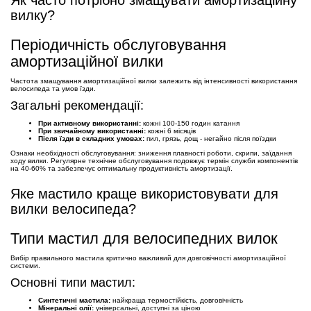
Як часто потрібно змащувати амортизаційну
вилку?
Періодичність обслуговування
амортизаційної вилки
Частота змащування амортизаційної вилки залежить від інтенсивності використання
велосипеда та умов їзди.
Загальні рекомендації:
При активному використанні:
кожні 100-150 годин катання
При звичайному використанні:
кожні 6 місяців
Після їзди в складних умовах:
пил, грязь, дощ - негайно після поїздки
Ознаки необхідності обслуговування: зниження плавності роботи, скрипи, заїдання
ходу вилки. Регулярне технічне обслуговування подовжує термін служби компонентів
на 40-60% та забезпечує оптимальну продуктивність амортизації.
Яке мастило краще використовувати для
вилки велосипеда?
Типи мастил для велосипедних вилок
Вибір правильного мастила критично важливий для довговічності амортизаційної
системи.
Основні типи мастил:
Синтетичні мастила:
найкраща термостійкість, довговічність
Мінеральні олії:
універсальні, доступні за ціною