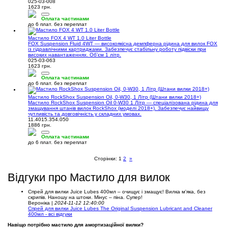
025-03-008
1623 грн.
Оплата частинами
до 6 плат. без переплат
Мастило FOX 4 WT 1.0 Liter Bottle
FOX Suspension Fluid 4WT — високоякісна демпферна рідина для вилок FOX
із гідравлічними картриджами. Забезпечує стабільну роботу підвіски при
високих навантаженнях. Обʼєм 1 літр.
025-03-063
1623 грн.
Оплата частинами
до 6 плат. без переплат
Мастило RockShox Suspension Oil, 0-W30, 1 Літр (Штани вилки 2018+)
Мастило RockShox Suspension Oil 0-W30 1 Літр — спеціалізована рідина для
змащування штанів вилок RockShox (моделі 2018+). Забезпечує найвищу
чутливість та довговічність у складних умовах.
11.4015.354.050
1886 грн.
Оплата частинами
до 6 плат. без переплат
Сторінки:
1
2
»
Відгуки про Мастило для вилок
Спрей для вилки Juice Lubes 400мл – очищує і змащує! Вилка м'яка, без
скрипів. Наношу на штоки. Мінус – піна. Супер!
Вероніка |
2024-11-12 12:40:00
Спрей для вилки Juice Lubes The Original Suspension Lubricant and Cleaner
400мл - всі відгуки
Навіщо потрібно мастило для амортизаційної вилки?