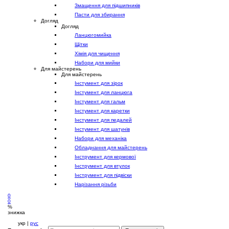
Змащення для підшипників
Пасти для збирання
Догляд
Догляд
Ланцюгомийка
Щітки
Хімія для чищення
Набори для мийки
Для майстерень
Для майстерень
Інстумент для зірок
Інстумент для ланцюга
Інстумент для гальм
Інстумент для каретки
Інстумент для педалей
Інстумент для шатунів
Набори для механіка
Обладнання для майстерень
Інструмент для кермової
Інструмент для втулок
Інструмент для підвіски
Нарізання різьби
0
0
%
знижка
укр |
рус