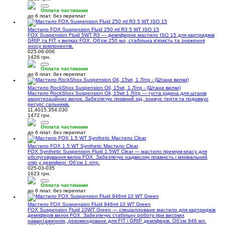
Оплата частинами
до 6 плат. без переплат
Мастило FOX Suspension Fluid 250 ml R3 5 WT ISO 15
FOX Suspension Fluid 5WT R3 — демпферне мастило ISO 15 для картриджів
GRIP та FIT у вилках FOX. Обʼєм 250 мл, стабільна в'язкість та зниження
зносу компонентів.
025-06-006
1426 грн.
Оплата частинами
до 6 плат. без переплат
Мастило RockShox Suspension Oil, 15wt, 1 Літр - (Штани вилки)
Мастило RockShox Suspension Oil, 15wt 1 Літр — густа рідина для штанів
амортизаційних вилок. Забезпечує плавний хід, знижує тертя та подовжує
ресурс сальників.
11.4015.354.030
1472 грн.
Оплата частинами
до 6 плат. без переплат
Мастило FOX 1.5 WT Synthetic Мастило Clear
FOX Synthetic Suspension Fluid 1.5WT Clear — мастило преміум-класу для
обслуговування вилок FOX. Забезпечує надвисоку плавність і мінімальний
опір у демпфері. Обʼєм 1 літр.
025-03-035
1623 грн.
Оплата частинами
до 6 плат. без переплат
Мастило FOX Suspension Fluid 946ml 10 WT Green
FOX Suspension Fluid 10WT Green — спеціалізоване мастило для картриджів
демпферів вилок FOX. Забезпечує стабільну роботу при високих
навантаженнях, рекомендоване для FIT і GRIP демпферів. Обʼєм 946 мл.