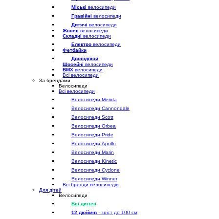
Міські
велосипеди
Гравійні
велосипеди
Дитячі
велосипеди
Жіночі
велосипеди
Складні
велосипеди
Електро
велосипеди
Фетбайки
Двопідвіси
Шосейні
велосипеди
BMX
велосипеди
Всі велосипеди
За брендами
Велосипеди
Всі велосипеди
Велосипеди Merida
Велосипеди Cannondale
Велосипеди Scott
Велосипеди Orbea
Велосипеди Pride
Велосипеди Apollo
Велосипеди Marin
Велосипеди Kinetic
Велосипеди Cyclone
Велосипеди Winner
Всі бренди велосипедів
Для дітей
Велосипеди
Всі дитячі
12 дюймів
- зріст до 100 см