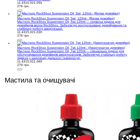
11.4315.021.050
276 грн.
Мастило RockShox Suspension Oil, 5wt, 120ml - (Вилка демпфер)
Мастило RockShox Suspension Oil, 5wt 120ml — сервісна рідина для
демпферів вилок RockShox. Забезпечує контрольоване демпфування та
стабільну роботу амортизації.
11.4315.021.020
276 грн.
Мастило RockShox Suspension Oil, 7wt 120ml - (Амортизатор демпфер)
Мастило RockShox Suspension Oil, 7wt 120ml — спеціальна рідина для
обслуговування демпферів амортизаторів. Забезпечує стабільну роботу
підвісок у широкому діапазоні температур.
11.4315.021.060
276 грн.
Мастила та очищувачі