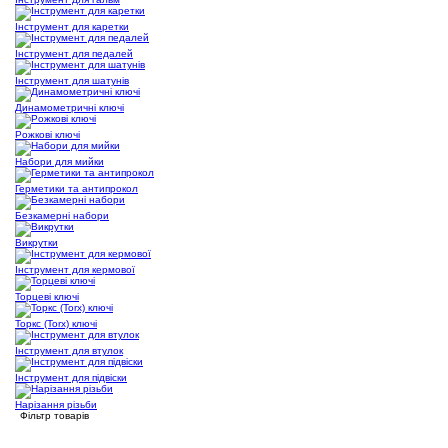
Інструмент для каретки
Інструмент для педалей
Інструмент для шатунів
Динамометричні ключі
Рожкові ключі
Набори для мийки
Герметики та антипрокол
Безкамерні набори
Викрутки
Інструмент для кермової
Торцеві ключі
Торкс (Torx) ключі
Інструмент для втулок
Інструмент для підвіски
Нарізання різьби
Фільтр товарів