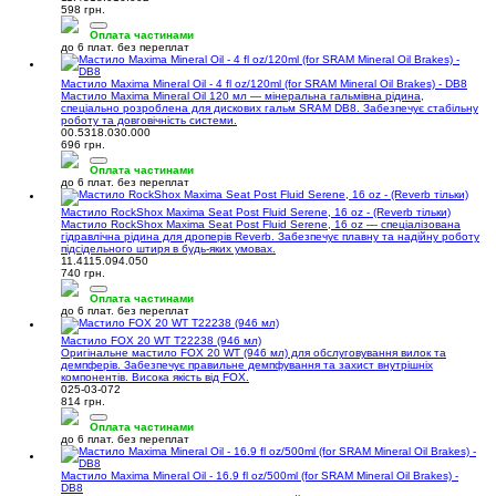
598 грн.
Оплата частинами
до 6 плат. без переплат
Мастило Maxima Mineral Oil - 4 fl oz/120ml (for SRAM Mineral Oil Brakes) - DB8
Мастило Maxima Mineral Oil 120 мл — мінеральна гальмівна рідина,
спеціально розроблена для дискових гальм SRAM DB8. Забезпечує стабільну
роботу та довговічність системи.
00.5318.030.000
696 грн.
Оплата частинами
до 6 плат. без переплат
Мастило RockShox Maxima Seat Post Fluid Serene, 16 oz - (Reverb тільки)
Мастило RockShox Maxima Seat Post Fluid Serene, 16 oz — спеціалізована
гідравлічна рідина для дроперів Reverb. Забезпечує плавну та надійну роботу
підсідельного штиря в будь-яких умовах.
11.4115.094.050
740 грн.
Оплата частинами
до 6 плат. без переплат
Мастило FOX 20 WT T22238 (946 мл)
Оригінальне мастило FOX 20 WT (946 мл) для обслуговування вилок та
демпферів. Забезпечує правильне демпфування та захист внутрішніх
компонентів. Висока якість від FOX.
025-03-072
814 грн.
Оплата частинами
до 6 плат. без переплат
Мастило Maxima Mineral Oil - 16.9 fl oz/500ml (for SRAM Mineral Oil Brakes) -
DB8