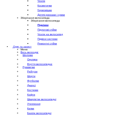
Чохли
Косметички
Гермомішки
Дитячі рюкзаки і сумки
Зберігання велосипеда
Зберігання велосипеда
Підніжки
Підлогові стійки
Чохли на велосипед
Підвісні системи
Ремонтні стійки
Одяг та захист
Меню
Весь велоодяг
Шоломи
Окуляри
Взуття велосипедне
Рукавички
Рейтузи
Шорти
Футболки
Джерсі
Костюми
Кофти
Шкарпетки велосипедні
Утеплення
Кепки
Бахіли велосипедні