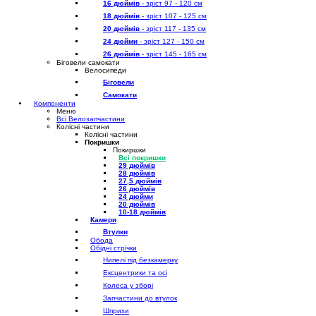
16 дюймів
- зріст 97 - 120 см
18 дюймів
- зріст 107 - 125 см
20 дюймів
- зріст 117 - 135 см
24 дюйми
- зріст 127 - 150 см
26 дюймів
- зріст 145 - 165 см
Біговели самокати
Велосипеди
Біговели
Самокати
Компоненти
Меню
Всі Велозапчастини
Колісні частини
Колісні частини
Покришки
Покиршки
Всі покришки
29 дюймів
28 дюймів
27,5 дюймів
26 дюймів
24 дюйми
20 дюймів
10-18 дюймів
Камери
Втулки
Обода
Обідні стрічки
Нипелі під безкамерку
Ексцентрики та осі
Колеса у зборі
Запчастини до втулок
Шприхи