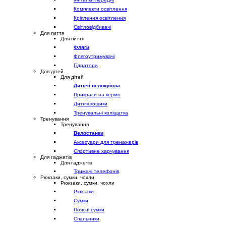
Комплекти освітлення
Кріплення освітлення
Світловідбивачі
Для пиття
Для пиття
Фляги
Флягоутримувачі
Гідратори
Для дітей
Для дітей
Дитячі велокрісла
Прикраси на кермо
Дитячі кошики
Тренувальні коліщатка
Тренування
Тренування
Велостанки
Аксесуари для тренажерів
Спортивне харчування
Для гаджетів
Для гаджетів
Тримачі телефонів
Рюкзаки, сумки, чохли
Рюкзаки, сумки, чохли
Рюкзаки
Сумки
Поясні сумки
Спальники