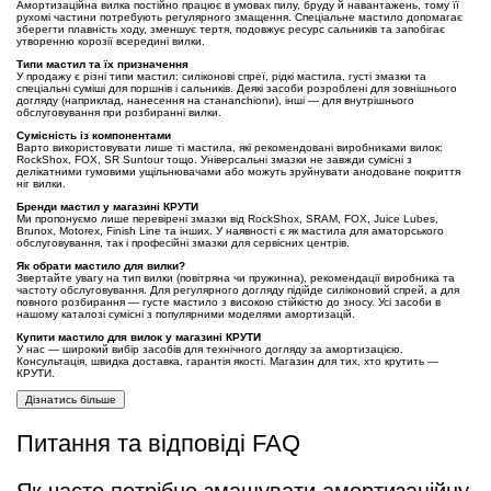
Амортизаційна вилка постійно працює в умовах пилу, бруду й навантажень, тому її
рухомі частини потребують регулярного змащення. Спеціальне мастило допомагає
зберегти плавність ходу, зменшує тертя, подовжує ресурс сальників та запобігає
утворенню корозії всередині вилки.
Типи мастил та їх призначення
У продажу є різні типи мастил: силіконові спреї, рідкі мастила, густі змазки та
спеціальні суміші для поршнів і сальників. Деякі засоби розроблені для зовнішнього
догляду (наприклад, нанесення на станanchionи), інші — для внутрішнього
обслуговування при розбиранні вилки.
Сумісність із компонентами
Варто використовувати лише ті мастила, які рекомендовані виробниками вилок:
RockShox, FOX, SR Suntour тощо. Універсальні змазки не завжди сумісні з
делікатними гумовими ущільнювачами або можуть зруйнувати анодоване покриття
ніг вилки.
Бренди мастил у магазині КРУТИ
Ми пропонуємо лише перевірені змазки від RockShox, SRAM, FOX, Juice Lubes,
Brunox, Motorex, Finish Line та інших. У наявності є як мастила для аматорського
обслуговування, так і професійні змазки для сервісних центрів.
Як обрати мастило для вилки?
Звертайте увагу на тип вилки (повітряна чи пружинна), рекомендації виробника та
частоту обслуговування. Для регулярного догляду підійде силіконовий спрей, а для
повного розбирання — густе мастило з високою стійкістю до зносу. Усі засоби в
нашому каталозі сумісні з популярними моделями амортизацій.
Купити мастило для вилок у магазині КРУТИ
У нас — широкий вибір засобів для технічного догляду за амортизацією.
Консультація, швидка доставка, гарантія якості. Магазин для тих, хто крутить —
КРУТИ.
Дізнатись більше
Питання та відповіді FAQ