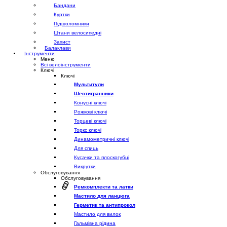
Бандани
Куртки
Підшоломники
Штани велосипедні
Захист
Балаклави
Інструменти
Меню
Всі велоінструменти
Ключі
Ключі
Мультитули
Шестигранники
Конусні ключі
Рожкові ключі
Торцеві ключі
Торкс ключі
Динамометричні ключі
Для спиць
Кусачки та плоскогубці
Викрутки
Обслуговування
Обслуговування
Ремкомплекти та латки
Мастило для ланцюга
Герметик та антипрокол
Мастило для вилок
Гальмівна рідина