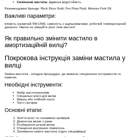
Силіконові мастила:
відмінна водостійкість
Рекомендовані бренди: Rock Shox Gold, Fox Float Fluid, Motorex Fork Oil.
Важливі параметри:
в'язкість (зазвичай 5W-15W), сумісність з ущільнювачами, робочий температурний
діапазон. Ніколи не змішуйте різні типи мастил!
Як правильно змінити мастило в
амортизаційній вилці?
Покрокова інструкція заміни мастила у
вилці
Заміна мастила - складна процедура, що вимагає спеціальних інструментів та
навичок.
Необхідні інструменти:
Набір шестигранників
Спеціальні ключі для вилки
Шприц або олійний насос
Чисті ганчірки
Основні етапи:
Зняття коліс та гальмівних каліверів
Демонтаж вилки з рами
Розбирання штанів вилки
Очищення внутрішніх поверхонь
Заливання нового мастила згідно специфікації