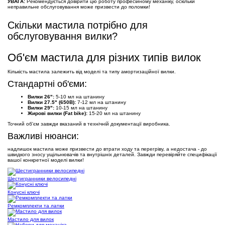
УВАГА:
Рекомендується довірити цю роботу професійному механіку, оскільки
неправильне обслуговування може призвести до поломки!
Скільки мастила потрібно для
обслуговування вилки?
Об'єм мастила для різних типів вилок
Кількість мастила залежить від моделі та типу амортизаційної вилки.
Стандартні об'єми:
Вилки 26":
5-10 мл на штанину
Вилки 27.5" (650B):
7-12 мл на штанину
Вилки 29":
10-15 мл на штанину
Жирові вилки (Fat bike):
15-20 мл на штанину
Точний об'єм завжди вказаний в технічній документації виробника.
Важливі нюанси:
надлишок мастила може призвести до втрати ходу та перегріву, а недостача - до
швидкого зносу ущільнювачів та внутрішніх деталей. Завжди перевіряйте специфікації
вашої конкретної моделі вилки!
Шестигранники велосипедні
Конусні ключі
Ремкомплекти та латки
Мастило для вилок