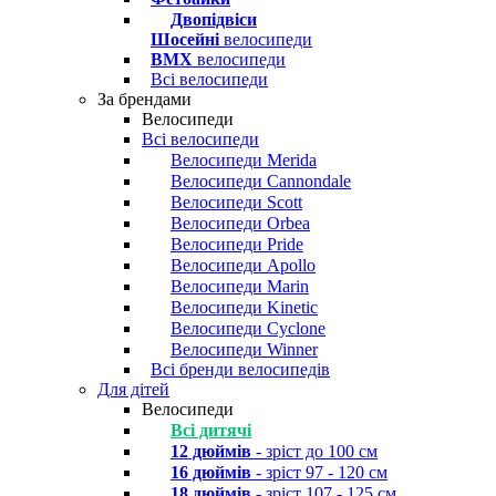
Двопідвіси
Шосейні
велосипеди
BMX
велосипеди
Всі велосипеди
За брендами
Велосипеди
Всі велосипеди
Велосипеди Merida
Велосипеди Cannondale
Велосипеди Scott
Велосипеди Orbea
Велосипеди Pride
Велосипеди Apollo
Велосипеди Marin
Велосипеди Kinetic
Велосипеди Cyclone
Велосипеди Winner
Всі бренди велосипедів
Для дітей
Велосипеди
Всі дитячі
12 дюймів
- зріст до 100 см
16 дюймів
- зріст 97 - 120 см
18 дюймів
- зріст 107 - 125 см