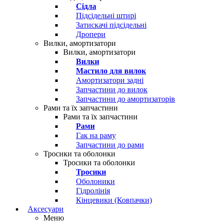
Сідла
Підсідельні штирі
Затискачі підсідельні
Дропери
Вилки, амортизатори
Вилки, амортизатори
Вилки
Мастило для вилок
Амортизатори задні
Запчастини до вилок
Запчастини до амортизаторів
Рами та їх запчастини
Рами та їх запчастини
Рами
Гак на раму
Запчастини до рами
Тросики та оболонки
Тросики та оболонки
Тросики
Оболоники
Гідролінія
Кінцевики (Ковпачки)
Аксесуари
Меню