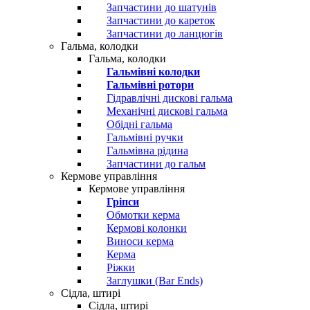
Запчастини до шатунів
Запчастини до кареток
Запчастини до ланцюгів
Гальма, колодки
Гальма, колодки
Гальмівні колодки
Гальмівні ротори
Гідравлічні дискові гальма
Механічні дискові гальма
Обідні гальма
Гальмівні ручки
Гальмівна рідина
Запчастини до гальм
Кермове управління
Кермове управління
Гріпси
Обмотки керма
Кермові колонки
Виноси керма
Керма
Ріжки
Заглушки (Bar Ends)
Сідла, штирі
Сідла, штирі