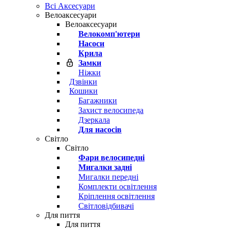
Всі Аксесуари
Велоаксесуари
Велоаксесуари
Велокомп'ютери
Насоси
Крила
Замки
Ніжки
Дзвінки
Кошики
Багажники
Захист велосипеда
Дзеркала
Для насосів
Світло
Світло
Фари велосипедні
Мигалки задні
Мигалки передні
Комплекти освітлення
Кріплення освітлення
Світловідбивачі
Для пиття
Для пиття