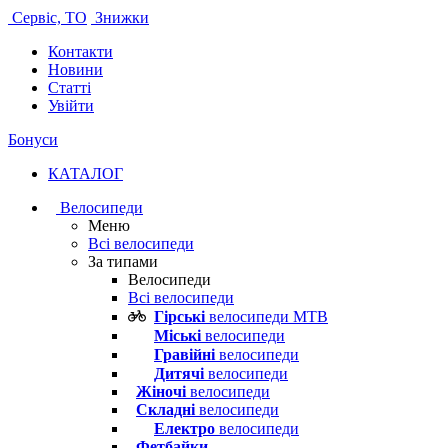
Сервіс, ТО
Знижки
Контакти
Новини
Статті
Увійти
Бонуси
КАТАЛОГ
Велосипеди
Меню
Всі велосипеди
За типами
Велосипеди
Всі велосипеди
Гірські
велосипеди MTB
Міські
велосипеди
Гравійні
велосипеди
Дитячі
велосипеди
Жіночі
велосипеди
Складні
велосипеди
Електро
велосипеди
Фетбайки