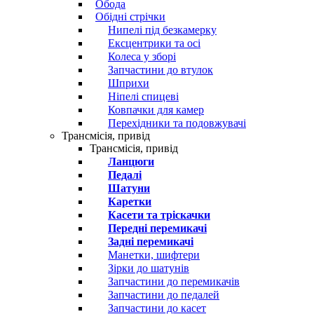
Обода
Обідні стрічки
Нипелі під безкамерку
Ексцентрики та осі
Колеса у зборі
Запчастини до втулок
Шприхи
Ніпелі спицеві
Ковпачки для камер
Перехідники та подовжувачі
Трансмісія, привід
Трансмісія, привід
Ланцюги
Педалі
Шатуни
Каретки
Касети та тріскачки
Передні перемикачі
Задні перемикачі
Манетки, шифтери
Зірки до шатунів
Запчастини до перемикачів
Запчастини до педалей
Запчастини до касет