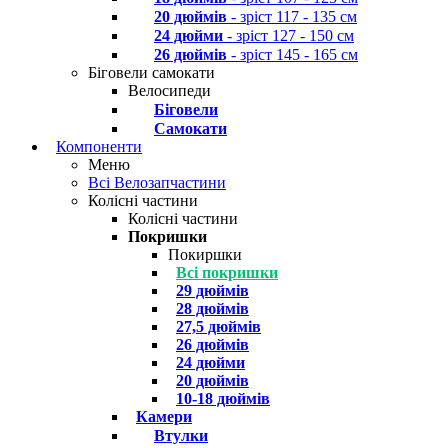
20 дюймів
- зріст 117 - 135 см
24 дюйми
- зріст 127 - 150 см
26 дюймів
- зріст 145 - 165 см
Біговели самокати
Велосипеди
Біговели
Самокати
Компоненти
Меню
Всі Велозапчастини
Колісні частини
Колісні частини
Покришки
Покиршки
Всі покришки
29 дюймів
28 дюймів
27,5 дюймів
26 дюймів
24 дюйми
20 дюймів
10-18 дюймів
Камери
Втулки