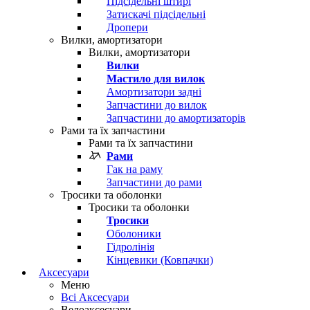
Підсідельні штирі
Затискачі підсідельні
Дропери
Вилки, амортизатори
Вилки, амортизатори
Вилки
Мастило для вилок
Амортизатори задні
Запчастини до вилок
Запчастини до амортизаторів
Рами та їх запчастини
Рами та їх запчастини
Рами
Гак на раму
Запчастини до рами
Тросики та оболонки
Тросики та оболонки
Тросики
Оболоники
Гідролінія
Кінцевики (Ковпачки)
Аксесуари
Меню
Всі Аксесуари
Велоаксесуари