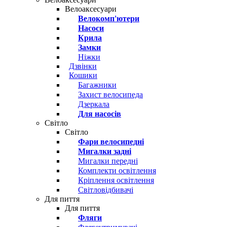
Велоаксесуари
Велокомп'ютери
Насоси
Крила
Замки
Ніжки
Дзвінки
Кошики
Багажники
Захист велосипеда
Дзеркала
Для насосів
Світло
Світло
Фари велосипедні
Мигалки задні
Мигалки передні
Комплекти освітлення
Кріплення освітлення
Світловідбивачі
Для пиття
Для пиття
Фляги