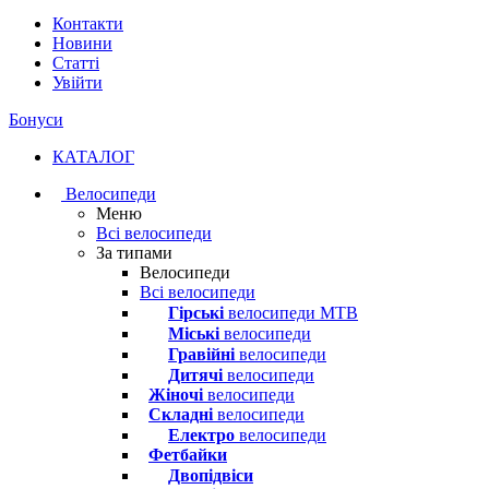
Контакти
Новини
Статті
Увійти
Бонуси
КАТАЛОГ
Велосипеди
Меню
Всі велосипеди
За типами
Велосипеди
Всі велосипеди
Гірські
велосипеди MTB
Міські
велосипеди
Гравійні
велосипеди
Дитячі
велосипеди
Жіночі
велосипеди
Складні
велосипеди
Електро
велосипеди
Фетбайки
Двопідвіси