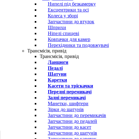
Нипелі під безкамерку
Ексцентрики та осі
Колеса у зборі
Запчастини до втулок
Шприхи
Ніпелі спицеві
Ковпачки для камер
Перехідники та подовжувачі
Трансмісія, привід
Трансмісія, привід
Ланцюги
Педалі
Шатуни
Каретки
Касети та тріскачки
Передні перемикачі
Задні перемикачі
Манетки, шифтери
Зірки до шатунів
Запчастини до перемикачів
Запчастини до педалей
Запчастини до касет
Запчастини до шатунів
Запчастини до кареток