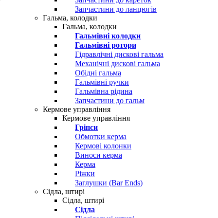
Запчастини до ланцюгів
Гальма, колодки
Гальма, колодки
Гальмівні колодки
Гальмівні ротори
Гідравлічні дискові гальма
Механічні дискові гальма
Обідні гальма
Гальмівні ручки
Гальмівна рідина
Запчастини до гальм
Кермове управління
Кермове управління
Гріпси
Обмотки керма
Кермові колонки
Виноси керма
Керма
Ріжки
Заглушки (Bar Ends)
Сідла, штирі
Сідла, штирі
Сідла