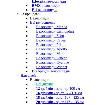
Шосейні
велосипеди
BMX
велосипеди
Всі велосипеди
За брендами
Велосипеди
Всі велосипеди
Велосипеди Merida
Велосипеди Cannondale
Велосипеди Scott
Велосипеди Orbea
Велосипеди Pride
Велосипеди Apollo
Велосипеди Marin
Велосипеди Kinetic
Велосипеди Cyclone
Велосипеди Winner
Всі бренди велосипедів
Для дітей
Велосипеди
Всі дитячі
12 дюймів
- зріст до 100 см
16 дюймів
- зріст 97 - 120 см
18 дюймів
- зріст 107 - 125 см
20 дюймів
- зріст 117 - 135 см