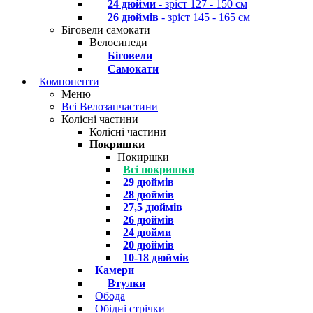
24 дюйми
- зріст 127 - 150 см
26 дюймів
- зріст 145 - 165 см
Біговели самокати
Велосипеди
Біговели
Самокати
Компоненти
Меню
Всі Велозапчастини
Колісні частини
Колісні частини
Покришки
Покиршки
Всі покришки
29 дюймів
28 дюймів
27,5 дюймів
26 дюймів
24 дюйми
20 дюймів
10-18 дюймів
Камери
Втулки
Обода
Обідні стрічки