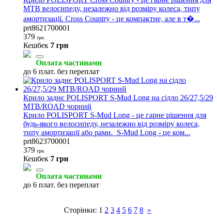
MTB велосипеду, незалежно від розміру колеса, типу
амортизації. Cross Country - це компактне, але в т�...
prt8621700001
379
грн.
Кешбек
7 грн
Оплата частинами
до 6 плат. без переплат
Крило заднє POLISPORT S-Mud Long на сідло 26/27,5/29
MTB/ROAD чорний
Крило POLISPORT S-Mud Long - це гарне рішення для
будь-якого велосипеду, незалежно від розміру колеса,
типу амортизації або рами. S-Mud Long - це ком...
prt8623700001
379
грн.
Кешбек
7 грн
Оплата частинами
до 6 плат. без переплат
Сторінки:
1
2
3
4
5
6
7
8
»