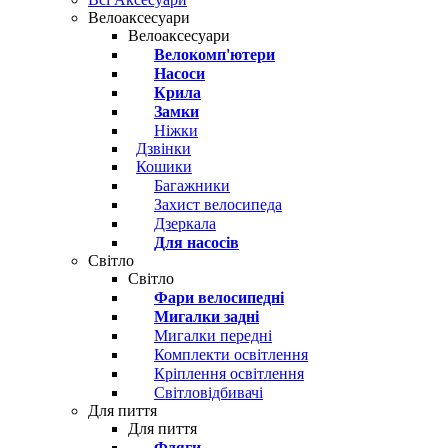
Велоаксесуари
Велоаксесуари
Велокомп'ютери
Насоси
Крила
Замки
Ніжки
Дзвінки
Кошики
Багажники
Захист велосипеда
Дзеркала
Для насосів
Світло
Світло
Фари велосипедні
Мигалки задні
Мигалки передні
Комплекти освітлення
Кріплення освітлення
Світловідбивачі
Для пиття
Для пиття
Фляги