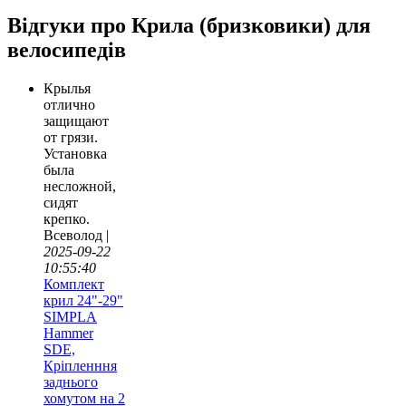
Відгуки про Крила (бризковики) для
велосипедів
Крылья
отлично
защищают
от грязи.
Установка
была
несложной,
сидят
крепко.
Всеволод |
2025-09-22
10:55:40
Комплект
крил 24"-29"
SIMPLA
Hammer
SDE,
Кріпленння
заднього
хомутом на 2