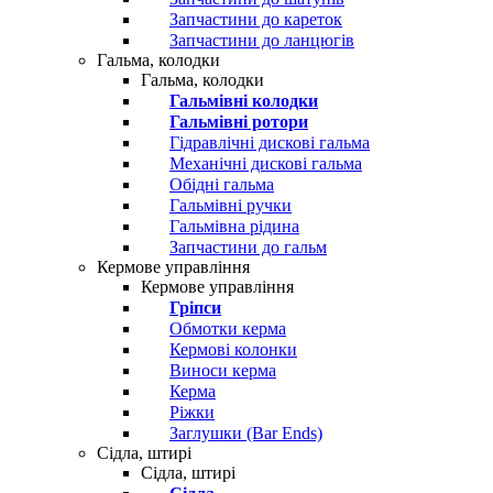
Запчастини до кареток
Запчастини до ланцюгів
Гальма, колодки
Гальма, колодки
Гальмівні колодки
Гальмівні ротори
Гідравлічні дискові гальма
Механічні дискові гальма
Обідні гальма
Гальмівні ручки
Гальмівна рідина
Запчастини до гальм
Кермове управління
Кермове управління
Гріпси
Обмотки керма
Кермові колонки
Виноси керма
Керма
Ріжки
Заглушки (Bar Ends)
Сідла, штирі
Сідла, штирі