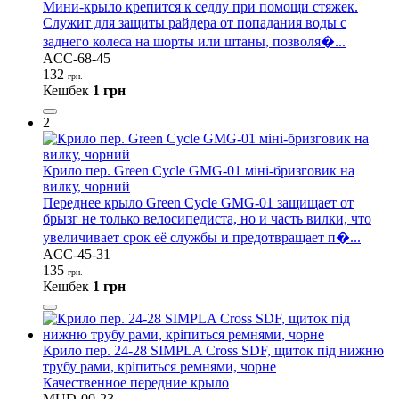
Мини-крыло крепится к седлу при помощи стяжек.
Служит для защиты райдера от попадания воды с
заднего колеса на шорты или штаны, позволя�...
ACC-68-45
132
грн.
Кешбек
1 грн
2
Крило пер. Green Cycle GMG-01 міні-бризговик на
вилку, чорний
Переднее крыло Green Cycle GMG-01 защищает от
брызг не только велосипедиста, но и часть вилки, что
увеличивает срок её службы и предотвращает п�...
ACC-45-31
135
грн.
Кешбек
1 грн
Крило пер. 24-28 SIMPLA Cross SDF, щиток під нижню
трубу рами, кріпиться ремнями, чорне
Качественное передние крыло
MUD-00-23