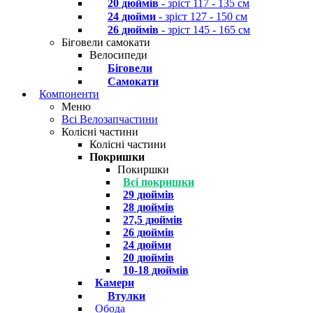
20 дюймів
- зріст 117 - 135 см
24 дюйми
- зріст 127 - 150 см
26 дюймів
- зріст 145 - 165 см
Біговели самокати
Велосипеди
Біговели
Самокати
Компоненти
Меню
Всі Велозапчастини
Колісні частини
Колісні частини
Покришки
Покиршки
Всі покришки
29 дюймів
28 дюймів
27,5 дюймів
26 дюймів
24 дюйми
20 дюймів
10-18 дюймів
Камери
Втулки
Обода