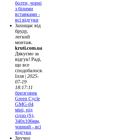
болти, чорні
з білими
вставками -
всі відгуки
Захищає від
бруду,
легкий
монтаж.
kruti.com.ua
Дякуємо за
відгук! Раді,
що все
сподобалося.
Ілля |
2025-
07-19
18:17:11
бризговик
Green Cycle
GMG-04
міні, під
сідло (S),
340x106мм,
чорний - всі
відгуки
Зручно