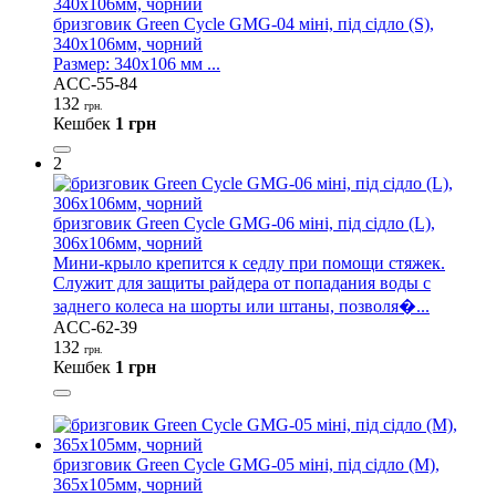
бризговик Green Cycle GMG-04 міні, під сідло (S),
340x106мм, чорний
Размер: 340x106 мм ...
ACC-55-84
132
грн.
Кешбек
1 грн
2
бризговик Green Cycle GMG-06 міні, під сідло (L),
306х106мм, чорний
Мини-крыло крепится к седлу при помощи стяжек.
Служит для защиты райдера от попадания воды с
заднего колеса на шорты или штаны, позволя�...
ACC-62-39
132
грн.
Кешбек
1 грн
бризговик Green Cycle GMG-05 міні, під сідло (M),
365х105мм, чорний