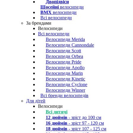
Двопідвіси
Шосейні
велосипеди
BMX
велосипеди
Всі велосипеди
За брендами
Велосипеди
Всі велосипеди
Велосипеди Merida
Велосипеди Cannondale
Велосипеди Scott
Велосипеди Orbea
Велосипеди Pride
Велосипеди Apollo
Велосипеди Marin
Велосипеди Kinetic
Велосипеди Cyclone
Велосипеди Winner
Всі бренди велосипедів
Для дітей
Велосипеди
Всі дитячі
12 дюймів
- зріст до 100 см
16 дюймів
- зріст 97 - 120 см
18 дюймів
- зріст 107 - 125 см