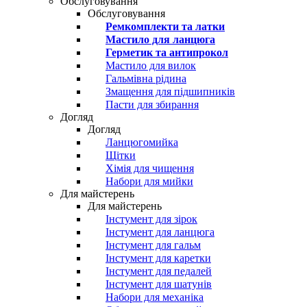
Обслуговування
Обслуговування
Ремкомплекти та латки
Мастило для ланцюга
Герметик та антипрокол
Мастило для вилок
Гальмівна рідина
Змащення для підшипників
Пасти для збирання
Догляд
Догляд
Ланцюгомийка
Щітки
Хімія для чищення
Набори для мийки
Для майстерень
Для майстерень
Інстумент для зірок
Інстумент для ланцюга
Інстумент для гальм
Інстумент для каретки
Інстумент для педалей
Інстумент для шатунів
Набори для механіка