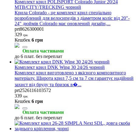
Комплект крил POLISPORT Colorado Junior 20/24
MTB/CITY/TRECKING чорний
Крила Colorado - це комплект крил спеціально
розроблений для велосипедів з діаметром коліс від 20"-
24" дюймів Colorado має оновлений дизайн,...
prt8626300001
329
грн.
Кешбек
6 грн
Оплата частинами
до 6 плат. без переплат
Комплект крил DNK Wing 30 24/26 чорний
Комплект крил виготовлено з якісного композитного
матеріалу. Широта крил 7,5 см та 7 см гарантує надійний
захист від бруду та бризок в�...
prt2526116103572
339
грн.
Кешбек
6 грн
Оплата частинами
до 6 плат. без переплат