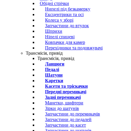
Обідні стрічки
Нипелі під безкамерку
Ексцентрики та осі
Колеса у зборі
Запчастини до втулок
Шприхи
Ніпелі спицеві
Ковпачки для камер
Перехідники та подовжувачі
Трансмісія, привід
Трансмісія, привід
Ланцюги
Педалі
Шатуни
Каретки
Касети та тріскачки
Передні перемикачі
Задні перемикачі
Манетки, шифтери
Зірки до шатунів
Запчастини до перемикачів
Запчастини до педалей
Запчастини до касет
Запчастини до шатунів