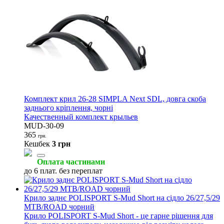
Комплект крил 26-28 SIMPLA Next SDL, довга скоба
заднього кріплення, чорні
Качественный комплект крыльев
MUD-30-09
365
грн.
Кешбек
3 грн
Оплата частинами
до 6 плат. без переплат
Крило заднє POLISPORT S-Mud Short на сідло 26/27,5/29
MTB/ROAD чорний
Крило POLISPORT S-Mud Short - це гарне рішення для