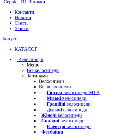
Сервіс, ТО
Знижки
Контакти
Новини
Статті
Увійти
Бонуси
КАТАЛОГ
Велосипеди
Меню
Всі велосипеди
За типами
Велосипеди
Всі велосипеди
Гірські
велосипеди MTB
Міські
велосипеди
Гравійні
велосипеди
Дитячі
велосипеди
Жіночі
велосипеди
Складні
велосипеди
Електро
велосипеди
Фетбайки