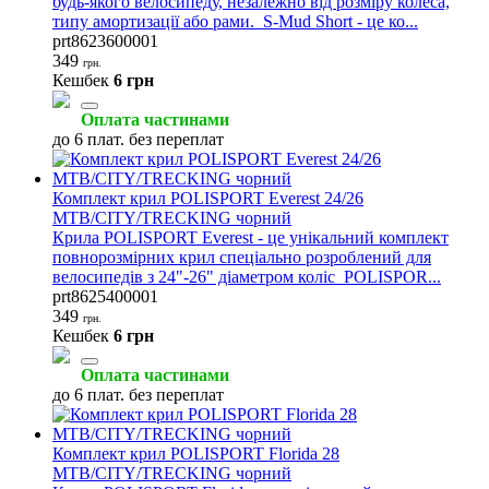
будь-якого велосипеду, незалежно від розміру колеса,
типу амортизації або рами. S-Mud Short - це ко...
prt8623600001
349
грн.
Кешбек
6 грн
Оплата частинами
до 6 плат. без переплат
Комплект крил POLISPORT Everest 24/26
MTB/CITY/TRECKING чорний
Крила POLISPORT Everest - це унікальний комплект
повнорозмірних крил спеціально розроблений для
велосипедів з 24"-26" діаметром коліс POLISPOR...
prt8625400001
349
грн.
Кешбек
6 грн
Оплата частинами
до 6 плат. без переплат
Комплект крил POLISPORT Florida 28
MTB/CITY/TRECKING чорний