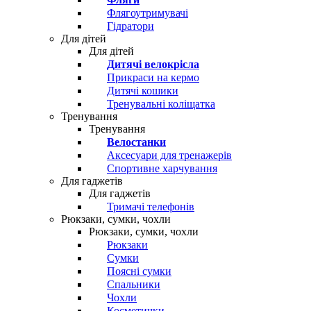
Флягоутримувачі
Гідратори
Для дітей
Для дітей
Дитячі велокрісла
Прикраси на кермо
Дитячі кошики
Тренувальні коліщатка
Тренування
Тренування
Велостанки
Аксесуари для тренажерів
Спортивне харчування
Для гаджетів
Для гаджетів
Тримачі телефонів
Рюкзаки, сумки, чохли
Рюкзаки, сумки, чохли
Рюкзаки
Сумки
Поясні сумки
Спальники
Чохли
Косметички