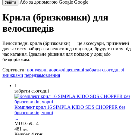
Або за допомогою Google
Google
Увійти
Крила (бризковики) для
велосипедів
Велосипедні крила (бризковики) — це аксесуари, призначені
для захисту райдера та велосипеда від води, бруду та пилу під
час катання. Ідеальне рішення для поїздок у дощ або
бездоріжжям.
Сортувати:
популярні
дорожчі
дешевші
забрати сьогодні
зі
знижками
передзамовлення
1
забрати сьогодні
Комплект крил 16 SIMPLA KIDO SDS CHOPPER без
бризговиків, чорні
...
MUD-69-14
481
грн.
Кешбек
4 грн