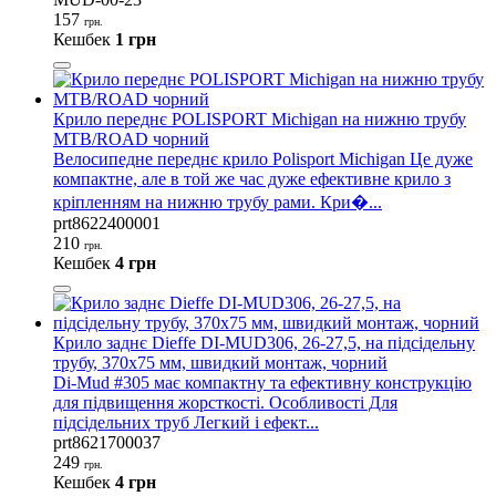
157
грн.
Кешбек
1 грн
Крило переднє POLISPORT Michigan на нижню трубу
MTB/ROAD чорний
Велосипедне переднє крило Polisport Michigan Це дуже
компактне, але в той же час дуже ефективне крило з
кріпленням на нижню трубу рами. Кри�...
prt8622400001
210
грн.
Кешбек
4 грн
Крило заднє Dieffe DI-MUD306, 26-27,5, на підсідельну
трубу, 370x75 мм, швидкий монтаж, чорний
Di-Mud #305 має компактну та ефективну конструкцію
для підвищення жорсткості. Особливості Для
підсідельних труб Легкий і ефект...
prt8621700037
249
грн.
Кешбек
4 грн