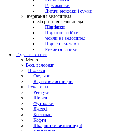
Гермомішки
Дитячі рюкзаки і сумки
Зберігання велосипеда
Зберігання велосипеда
Підніжки
Підлогові стійки
Чохли на велосипед
Підвісні системи
Ремонтні стійки
Одяг та захист
Меню
Весь велоодяг
Шоломи
Окуляри
Взуття велосипедне
Рукавички
Рейтузи
Шорти
Футболки
Джерсі
Костюми
Кофти
Шкарпетки велосипедні