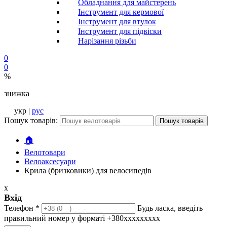
Обладнання для майстерень
Інструмент для кермової
Інструмент для втулок
Інструмент для підвіски
Нарізання різьби
0
0
%
знижка
укр |
рус
Пошук товарів:
Пошук товарів
🏠
Велотовари
Велоаксесуари
Крила (бризковики) для велосипедів
x
Вхід
Телефон
*
Будь ласка, введіть
правильний номер у форматі +380ххххххххх