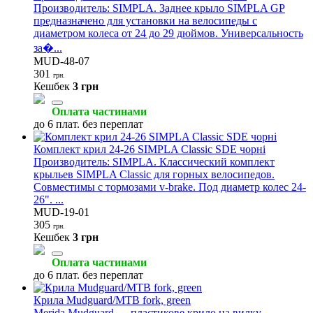
Производитель: SIMPLA. Заднее крыло SIMPLA GP
предназначено для установки на велосипеды с
диаметром колеса от 24 до 29 дюймов. Универсальность
за�...
MUD-48-07
301
грн.
Кешбек
3 грн
Оплата частинами
до 6 плат. без переплат
Комплект крил 24-26 SIMPLA Classic SDE чорні
Производитель: SIMPLA. Классический комплект
крыльев SIMPLA Classic для горных велосипедов.
Совместимы с тормозами v-brake. Под диаметр колес 24-
26". ...
MUD-19-01
305
грн.
Кешбек
3 грн
Оплата частинами
до 6 плат. без переплат
Крила Mudguard/MTB fork, green
Merida Mudguard — пластикове крило на вилку