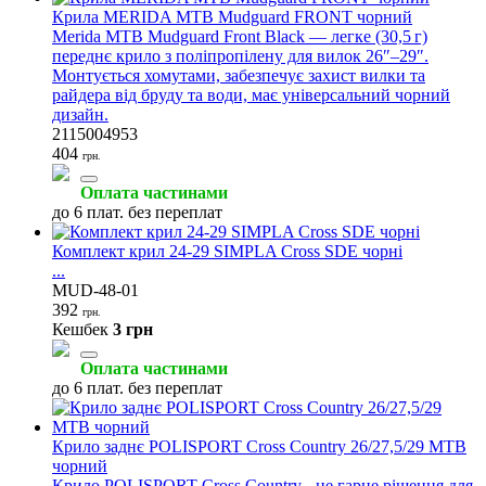
Крила MERIDA MTB Mudguard FRONT чорний
Merida MTB Mudguard Front Black — легке (30,5 г)
переднє крило з поліпропілену для вилок 26″–29″.
Монтується хомутами, забезпечує захист вилки та
райдера від бруду та води, має універсальний чорний
дизайн.
2115004953
404
грн.
Оплата частинами
до 6 плат. без переплат
Комплект крил 24-29 SIMPLA Cross SDE чорні
...
MUD-48-01
392
грн.
Кешбек
3 грн
Оплата частинами
до 6 плат. без переплат
Крило заднє POLISPORT Cross Country 26/27,5/29 MTB
чорний
Крило POLISPORT Cross Country - це гарне рішення для