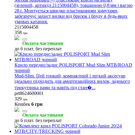
(зелений, артикул 2115004458), товщиною 0,8 мм і вагою
28 г. Монтується швидко пластиковими хомутами,
забезпечує захист вилки від бризок і бруду в будь-яких
умовах катання.
2115004458
358
грн.
Оплата частинами
до 6 плат. без переплат
Крило переднє/заднє POLISPORT Mud Slim MTB/ROAD
чорний
Mud-Slim. Цей тонкий, компактний і легкий аксесуар
ідеально підходить для амортизаційних вилок, заднього
трикутника рами та навіть під стан�...
prt8624600001
329
грн.
Кешбек
6 грн
Оплата частинами
до 6 плат. без переплат