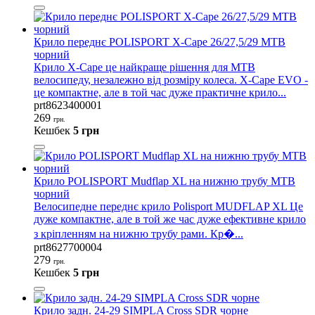
Крило переднє POLISPORT X-Cape 26/27,5/29 MTB
чорний
Крило X-Cape це найкраще рішення для MTB
велосипеду, незалежно від розміру колеса. X-Cape EVO -
це компактне, але в той час дуже практичне крило...
prt8623400001
269
грн.
Кешбек
5 грн
Крило POLISPORT Mudflap XL на нижню трубу MTB
чорний
Велосипедне переднє крило Polisport MUDFLAP XL Це
дуже компактне, але в той же час дуже ефективне крило
з кріпленням на нижню трубу рами. Кр�...
prt8627700004
279
грн.
Кешбек
5 грн
Крило задн. 24-29 SIMPLA Cross SDR чорне