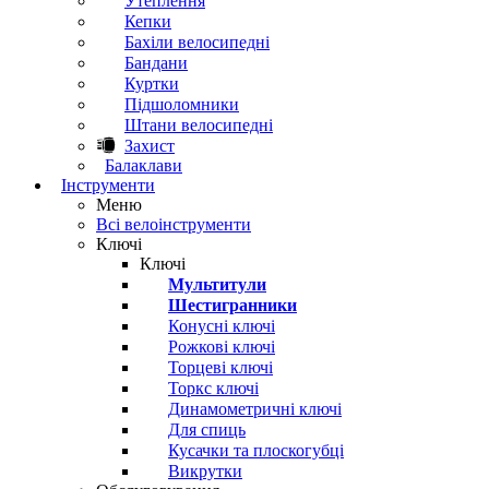
Утеплення
Кепки
Бахіли велосипедні
Бандани
Куртки
Підшоломники
Штани велосипедні
Захист
Балаклави
Інструменти
Меню
Всі велоінструменти
Ключі
Ключі
Мультитули
Шестигранники
Конусні ключі
Рожкові ключі
Торцеві ключі
Торкс ключі
Динамометричні ключі
Для спиць
Кусачки та плоскогубці
Викрутки