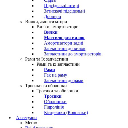
Сідла
Підсідельні штирі
Затискачі підсідельні
Дропери
Вилки, амортизатори
Вилки, амортизатори
Вилки
Мастило для вилок
Амортизатори задні
Запчастини до вилок
Запчастини до амортизаторів
Рами та їх запчастини
Рами та їх запчастини
Рами
Гак на раму
Запчастини до рами
Тросики та оболонки
Тросики та оболонки
Тросики
Оболоники
Гідролінія
Кінцевики (Ковпачки)
Аксесуари
Меню
Всі Аксесуари