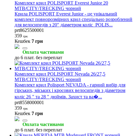
Комплект крил POLISPORT Everest Junior 20
MTB/CITY/TRECKING чорний
Крила POLISPORT Everest Junior - це унікальний
комплект повнорозмірних крил спеціально розроблений
для велосипедів з 20" діаметром коліс POLIS...
prt8625500001
359
грн.
Кешбек
7 грн
Оплата частинами
до 6 плат. без переплат
Комплект крил POLISPORT Nevada 26/27,5
MTB/CITY/TRECKING чорний
Комплект крил Polisport NEVADA - гарний вибір для
гірських, міських і кросових велосипедів з діаметром
коліс 26 " та 28 " дюймів. Захист та ва�...
prt8558000001
359
грн.
Кешбек
7 грн
Оплата частинами
до 6 плат. без переплат