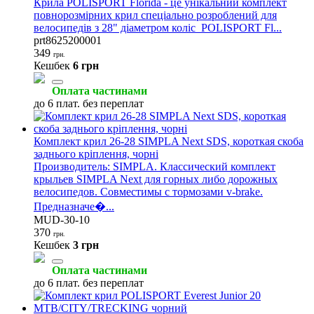
Крила POLISPORT Florida - це унікальний комплект
повнорозмірних крил спеціально розроблений для
велосипедів з 28" діаметром коліс POLISPORT Fl...
prt8625200001
349
грн.
Кешбек
6 грн
Оплата частинами
до 6 плат. без переплат
Комплект крил 26-28 SIMPLA Next SDS, короткая скоба
заднього кріплення, чорні
Производитель: SIMPLA. Классический комплект
крыльев SIMPLA Next для горных либо дорожных
велосипедов. Совместимы с тормозами v-brake.
Предназначе�...
MUD-30-10
370
грн.
Кешбек
3 грн
Оплата частинами
до 6 плат. без переплат