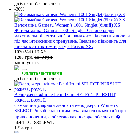
до 6 плат. без переплат
-30%
Веломайка Garneau Women’s 1001 Singlet (білий) XS
Жіноча майка Garneau 1001 Singlet. Створена для
максимальної вентиляції та швидкого відведення вологи
під час інтенсивних тренувань. Ідеально підходить для
високих літніх температур. Розмір XS.
1070244 019 XS
1288 грн.
1840 грн.
закінчується
Оплата частинами
до 6 плат. без переплат
Велоджерсі жіноче Pearl Izumi SELECT PURSUIT,
рожева, розм. L
Самый популярный женский велоджерси Women's
SELECT Pursuit с коротким рукавом очень мягкий при
прикосновении, а облегающая посадка обеспечив�...
pleP112218305EWL
1214 грн.