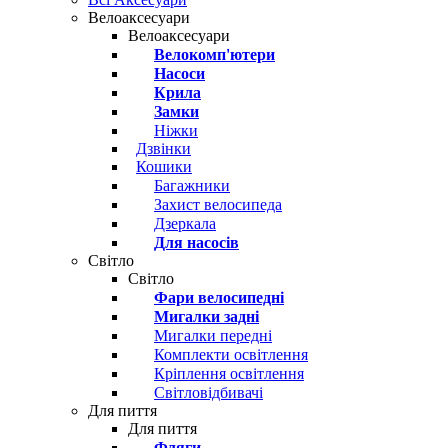
Велоаксесуари
Велоаксесуари
Велокомп'ютери
Насоси
Крила
Замки
Ніжки
Дзвінки
Кошики
Багажники
Захист велосипеда
Дзеркала
Для насосів
Світло
Світло
Фари велосипедні
Мигалки задні
Мигалки передні
Комплекти освітлення
Кріплення освітлення
Світловідбивачі
Для пиття
Для пиття
Фляги