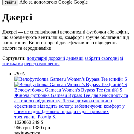
Або за допомогою Google
Google
Увійти
Джерсі
Джерсі — це спеціалізовані велосипедні футболки або кофти,
що забезпечують вентиляцію, комфорт і зручне облягання під
час катання. Вони створені для ефективного відведення
вологи та аеродинаміки.
Сортувати:
популярні
дорожчі
дешевші
забрати сьогодні
зі
знижками
передзамовлення
-30%
Велофутболка Garneau Women’s Bypass Tee (синій) S
Жіноча футболка Garneau Bypass Tee для велоспорту та
активного відпочинку. Легка, дихаюча тканина
ефективно відводить вологу, забезпечуючи комфорт у
спекотні дні. Ідеально підходить для тривалих
тренувань. Розмір S.
1020860 249 S
966 грн.
1380 грн.
закінчується