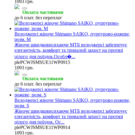
1093 грн.
Оплата частинами
до 6 плат. без переплат
Велоджерсі жіноче Shimano SAIKO, пурпурово-рожеве,
розм. M
Жіноче швидковисихаюче МТБ велоджерсі забезпечує
елегантність, комфорт та тривалий захист на протязі
цілого дня поїздок.Особл�...
plePCWJSMSUE11WP0915
1093 грн.
Оплата частинами
до 6 плат. без переплат
Велоджерсі жіноче Shimano SAIKO, пурпурово-рожеве,
розм. S
Жіноче швидковисихаюче МТБ велоджерсі забезпечує
елегантність, комфорт та тривалий захист на протязі
цілого дня поїздок. Ос...
plePCWJSMSUE11WP0914
1093 грн.