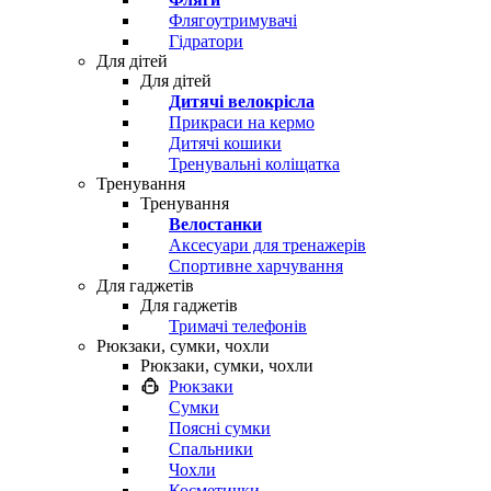
Флягоутримувачі
Гідратори
Для дітей
Для дітей
Дитячі велокрісла
Прикраси на кермо
Дитячі кошики
Тренувальні коліщатка
Тренування
Тренування
Велостанки
Аксесуари для тренажерів
Спортивне харчування
Для гаджетів
Для гаджетів
Тримачі телефонів
Рюкзаки, сумки, чохли
Рюкзаки, сумки, чохли
Рюкзаки
Сумки
Поясні сумки
Спальники
Чохли
Косметички