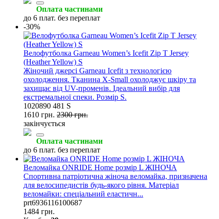
Оплата частинами
до 6 плат. без переплат
-30%
Велофутболка Garneau Women’s Icefit Zip T Jersey
(Heather Yellow) S
Жіночий джерсі Garneau Icefit з технологією
охолодження. Тканина X-Small охолоджує шкіру та
захищає від UV-променів. Ідеальний вибір для
екстремальної спеки. Розмір S.
1020890 481 S
1610 грн.
2300 грн.
закінчується
Оплата частинами
до 6 плат. без переплат
Веломайка ONRIDE Home розмір L ЖІНОЧА
Спортивна патріотична жіноча веломайка, призначена
для велосипедистів будь-якого рівня. Матеріал
веломайки: спеціальний еластичн...
prt6936116100687
1484 грн.