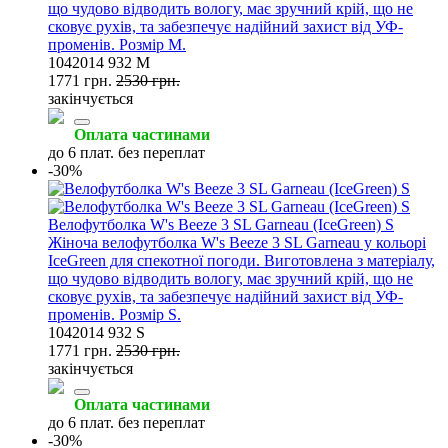
що чудово відводить вологу, має зручний крій, що не
сковує рухів, та забезпечує надійний захист від УФ-
променів. Розмір M.
1042014 932 M
1771 грн.
2530 грн.
закінчується
Оплата частинами
до 6 плат. без переплат
-30%
Велофутболка W's Beeze 3 SL Garneau (IceGreen) S
Жіноча велофутболка W's Beeze 3 SL Garneau у кольорі
IceGreen для спекотної погоди. Виготовлена з матеріалу,
що чудово відводить вологу, має зручний крій, що не
сковує рухів, та забезпечує надійний захист від УФ-
променів. Розмір S.
1042014 932 S
1771 грн.
2530 грн.
закінчується
Оплата частинами
до 6 плат. без переплат
-30%