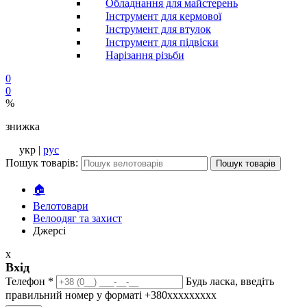
Обладнання для майстерень
Інструмент для кермової
Інструмент для втулок
Інструмент для підвіски
Нарізання різьби
0
0
%
знижка
укр |
рус
Пошук товарів:
Пошук товарів
🏠
Велотовари
Велоодяг та захист
Джерсі
x
Вхід
Телефон
*
Будь ласка, введіть
правильний номер у форматі +380ххххххххх