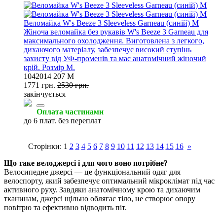
Веломайка W's Beeze 3 Sleeveless Garneau (синій) M
Жіноча веломайка без рукавів W's Beeze 3 Garneau для
максимального охолодження. Виготовлена з легкого,
дихаючого матеріалу, забезпечує високий ступінь
захисту від УФ-променів та має анатомічний жіночий
крій. Розмір M.
1042014 207 M
1771 грн.
2530 грн.
закінчується
Оплата частинами
до 6 плат. без переплат
Сторінки:
1
2
3
4
5
6
7
8
9
10
11
12
13
14
15
16
»
Що таке велоджерсі і для чого воно потрібне?
Велосипедне джерсі — це функціональний одяг для
велоспорту, який забезпечує оптимальний мікроклімат під час
активного руху. Завдяки анатомічному крою та дихаючим
тканинам, джерсі щільно облягає тіло, не створює опору
повітрю та ефективно відводить піт.