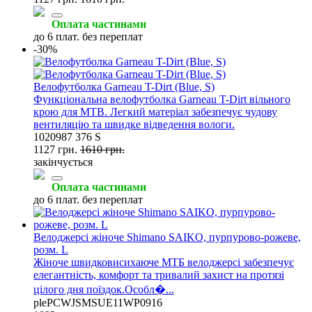
Оплата частинами
до 6 плат. без переплат
-30%
Велофутболка Garneau T-Dirt (Blue, S)
Функціональна велофутболка Garneau T-Dirt вільного
крою для MTB. Легкий матеріал забезпечує чудову
вентиляцію та швидке відведення вологи.
1020987 376 S
1127 грн.
1610 грн.
закінчується
Оплата частинами
до 6 плат. без переплат
Велоджерсі жіноче Shimano SAIKO, пурпурово-рожеве,
розм. L
Жіноче швидковисихаюче МТБ велоджерсі забезпечує
елегантність, комфорт та тривалий захист на протязі
цілого дня поїздок.Особл�...
plePCWJSMSUE11WP0916