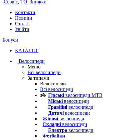
Сервіс, ТО
Знижки
Контакти
Новини
Статті
Увійти
Бонуси
КАТАЛОГ
Велосипеди
Меню
Всі велосипеди
За типами
Велосипеди
Всі велосипеди
Гірські
велосипеди MTB
Міські
велосипеди
Гравійні
велосипеди
Дитячі
велосипеди
Жіночі
велосипеди
Складні
велосипеди
Електро
велосипеди
Фетбайки