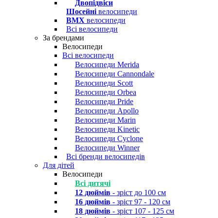
Двопідвіси
Шосейні
велосипеди
BMX
велосипеди
Всі велосипеди
За брендами
Велосипеди
Всі велосипеди
Велосипеди Merida
Велосипеди Cannondale
Велосипеди Scott
Велосипеди Orbea
Велосипеди Pride
Велосипеди Apollo
Велосипеди Marin
Велосипеди Kinetic
Велосипеди Cyclone
Велосипеди Winner
Всі бренди велосипедів
Для дітей
Велосипеди
Всі дитячі
12 дюймів
- зріст до 100 см
16 дюймів
- зріст 97 - 120 см
18 дюймів
- зріст 107 - 125 см