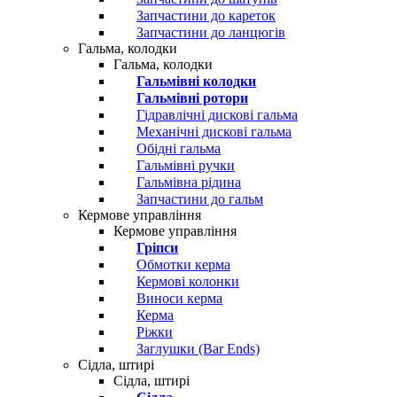
Запчастини до кареток
Запчастини до ланцюгів
Гальма, колодки
Гальма, колодки
Гальмівні колодки
Гальмівні ротори
Гідравлічні дискові гальма
Механічні дискові гальма
Обідні гальма
Гальмівні ручки
Гальмівна рідина
Запчастини до гальм
Кермове управління
Кермове управління
Гріпси
Обмотки керма
Кермові колонки
Виноси керма
Керма
Ріжки
Заглушки (Bar Ends)
Сідла, штирі
Сідла, штирі