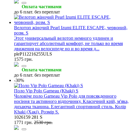
Оплата частинами
до 6 плат. без переплат
Велотоп жіночий Pearl Izumi ELITE ESCAPE, червоний,
розм. S
Этот универсальный велотоп немного удлинен и
гарантирует абсолютный комфорт, не только во время
движения на велосипеде но и во время д...
pleP112216255ULS
1575 грн.
Оплата частинами
до 6 плат. без переплат
-30%
Поло Vip Polo Garneau (Khaki) S
Чоловіче поло Garneau Vip Polo для повсякденного
носіння та активного відпочинку. Класичний крій, м'яка,
дихаюча тканина. Елегантний спортивний стиль. Колір
Khaki (Хакі). Розмір S.
1026159 281 S
1771 грн.
2530 грн.