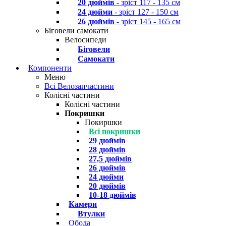
20 дюймів
- зріст 117 - 135 см
24 дюйми
- зріст 127 - 150 см
26 дюймів
- зріст 145 - 165 см
Біговели самокати
Велосипеди
Біговели
Самокати
Компоненти
Меню
Всі Велозапчастини
Колісні частини
Колісні частини
Покришки
Покиршки
Всі покришки
29 дюймів
28 дюймів
27,5 дюймів
26 дюймів
24 дюйми
20 дюймів
10-18 дюймів
Камери
Втулки
Обода