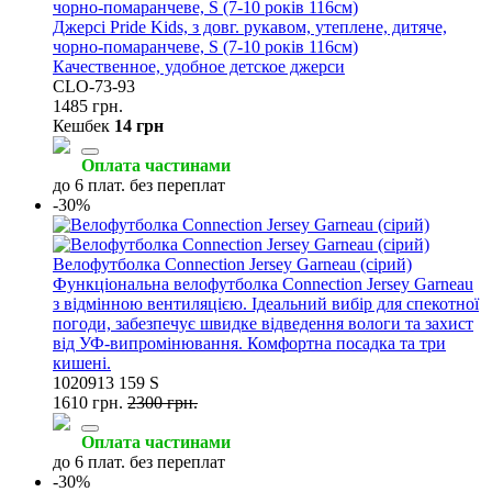
Джерсі Pride Kids, з довг. рукавом, утеплене, дитяче,
чорно-помаранчеве, S (7-10 років 116см)
Качественное, удобное детское джерси
CLO-73-93
1485 грн.
Кешбек
14 грн
Оплата частинами
до 6 плат. без переплат
-30%
Велофутболка Connection Jersey Garneau (сірий)
Функціональна велофутболка Connection Jersey Garneau
з відмінною вентиляцією. Ідеальний вибір для спекотної
погоди, забезпечує швидке відведення вологи та захист
від УФ-випромінювання. Комфортна посадка та три
кишені.
1020913 159 S
1610 грн.
2300 грн.
Оплата частинами
до 6 плат. без переплат
-30%