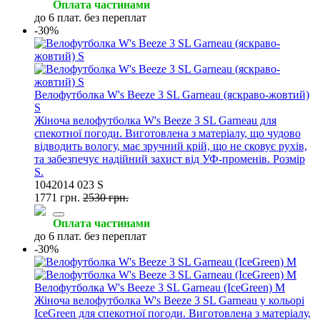
Оплата частинами
до 6 плат. без переплат
-30%
Велофутболка W's Beeze 3 SL Garneau (яскраво-жовтий)
S
Жіноча велофутболка W's Beeze 3 SL Garneau для
спекотної погоди. Виготовлена з матеріалу, що чудово
відводить вологу, має зручний крій, що не сковує рухів,
та забезпечує надійний захист від УФ-променів. Розмір
S.
1042014 023 S
1771 грн.
2530 грн.
Оплата частинами
до 6 плат. без переплат
-30%
Велофутболка W's Beeze 3 SL Garneau (IceGreen) M
Жіноча велофутболка W's Beeze 3 SL Garneau у кольорі
IceGreen для спекотної погоди. Виготовлена з матеріалу,