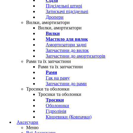
Сідла
Підсідельні штирі
Затискачі підсідельні
Дропери
Вилки, амортизатори
Вилки, амортизатори
Вилки
Мастило для вилок
Амортизатори задні
Запчастини до вилок
Запчастини до амортизаторів
Рами та їх запчастини
Рами та їх запчастини
Рами
Гак на раму
Запчастини до рами
Тросики та оболонки
Тросики та оболонки
Тросики
Оболоники
Гідролінія
Кінцевики (Ковпачки)
Аксесуари
Меню
Всі Аксесуари