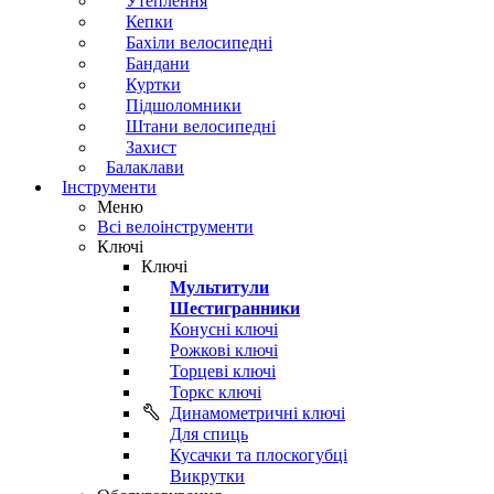
Утеплення
Кепки
Бахіли велосипедні
Бандани
Куртки
Підшоломники
Штани велосипедні
Захист
Балаклави
Інструменти
Меню
Всі велоінструменти
Ключі
Ключі
Мультитули
Шестигранники
Конусні ключі
Рожкові ключі
Торцеві ключі
Торкс ключі
Динамометричні ключі
Для спиць
Кусачки та плоскогубці
Викрутки