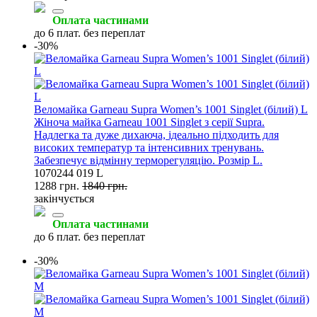
Оплата частинами
до 6 плат. без переплат
-30%
Веломайка Garneau Supra Women’s 1001 Singlet (білий) L
Жіноча майка Garneau 1001 Singlet з серії Supra.
Надлегка та дуже дихаюча, ідеально підходить для
високих температур та інтенсивних тренувань.
Забезпечує відмінну терморегуляцію. Розмір L.
1070244 019 L
1288 грн.
1840 грн.
закінчується
Оплата частинами
до 6 плат. без переплат
-30%