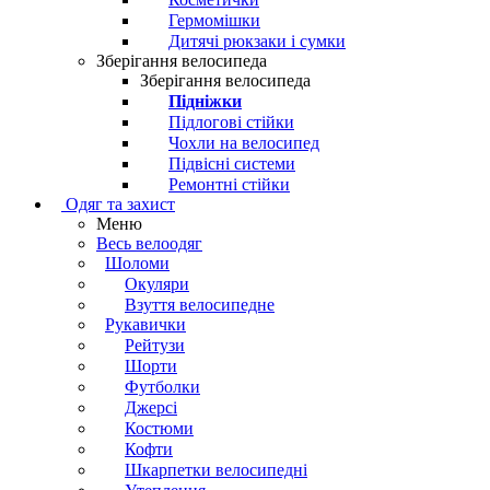
Гермомішки
Дитячі рюкзаки і сумки
Зберігання велосипеда
Зберігання велосипеда
Підніжки
Підлогові стійки
Чохли на велосипед
Підвісні системи
Ремонтні стійки
Одяг та захист
Меню
Весь велоодяг
Шоломи
Окуляри
Взуття велосипедне
Рукавички
Рейтузи
Шорти
Футболки
Джерсі
Костюми
Кофти
Шкарпетки велосипедні