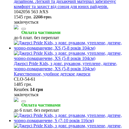
дизайном. Легкий та дихаючий матеріал забезпечує
комфорт та захист від сонця для юних райдерів.
1042056 563 JrXS
1545 грн.
2208 грн.
закінчується
Оплата частинами
до 6 плат. без переплат
Джерсі Pride Kids, з довг. рукавом, утеплене, дитяче,
чорно-помаранчеве, XS (5-8 років 104см)
Качественное, удобное детское джерси
CLO-54-61
1485 грн.
Кешбек
14 грн
закінчується
Оплата частинами
до 6 плат. без переплат