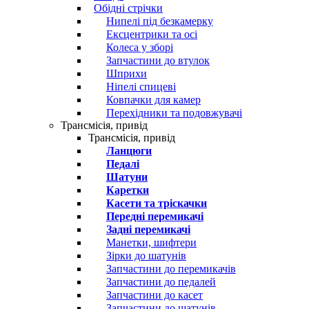
Обідні стрічки
Нипелі під безкамерку
Ексцентрики та осі
Колеса у зборі
Запчастини до втулок
Шприхи
Ніпелі спицеві
Ковпачки для камер
Перехідники та подовжувачі
Трансмісія, привід
Трансмісія, привід
Ланцюги
Педалі
Шатуни
Каретки
Касети та тріскачки
Передні перемикачі
Задні перемикачі
Манетки, шифтери
Зірки до шатунів
Запчастини до перемикачів
Запчастини до педалей
Запчастини до касет
Запчастини до шатунів