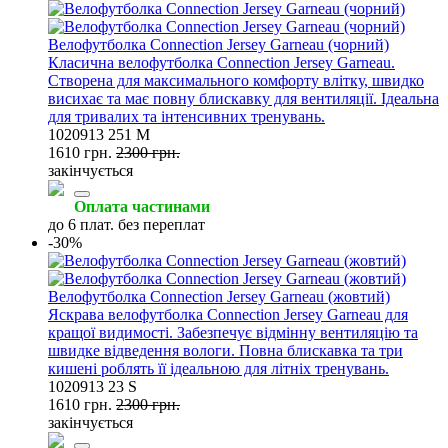
Велофутболка Connection Jersey Garneau (чорний)
Класична велофутболка Connection Jersey Garneau.
Створена для максимального комфорту влітку, швидко
висихає та має повну блискавку для вентиляції. Ідеальна
для тривалих та інтенсивних тренувань.
1020913 251 M
1610 грн.
2300 грн.
закінчується
Оплата частинами
до 6 плат. без переплат
-30%
Велофутболка Connection Jersey Garneau (жовтий)
Яскрава велофутболка Connection Jersey Garneau для
кращої видимості. Забезпечує відмінну вентиляцію та
швидке відведення вологи. Повна блискавка та три
кишені роблять її ідеальною для літніх тренувань.
1020913 23 S
1610 грн.
2300 грн.
закінчується