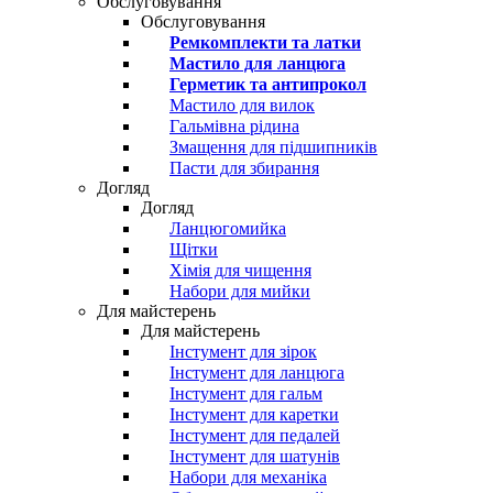
Обслуговування
Обслуговування
Ремкомплекти та латки
Мастило для ланцюга
Герметик та антипрокол
Мастило для вилок
Гальмівна рідина
Змащення для підшипників
Пасти для збирання
Догляд
Догляд
Ланцюгомийка
Щітки
Хімія для чищення
Набори для мийки
Для майстерень
Для майстерень
Інстумент для зірок
Інстумент для ланцюга
Інстумент для гальм
Інстумент для каретки
Інстумент для педалей
Інстумент для шатунів
Набори для механіка