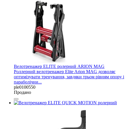
Велотренажер ELITE ролерний ARION MAG
Роллерний велотренажер Elite Arion MAG дозволяє
оптимізувати тренування, завдяки трьом рівням опору і
параболічни...
ple0100550
Продано