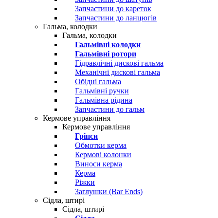
Запчастини до кареток
Запчастини до ланцюгів
Гальма, колодки
Гальма, колодки
Гальмівні колодки
Гальмівні ротори
Гідравлічні дискові гальма
Механічні дискові гальма
Обідні гальма
Гальмівні ручки
Гальмівна рідина
Запчастини до гальм
Кермове управління
Кермове управління
Гріпси
Обмотки керма
Кермові колонки
Виноси керма
Керма
Ріжки
Заглушки (Bar Ends)
Сідла, штирі
Сідла, штирі