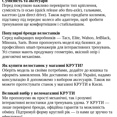
Сумісність та аксесуари
Перед покупкою важливо перевірити тип кріплення,
сумісність із осью (quick release або thru-axle), гальмами,
касетою (для direct drive). Також варто придбати килимок,
підставку під переднє колесо або адаптери, щоб зробити
тренування ще комфортнішим і стабільнішим.
Популярні бренди велостанків
Серед найкращих виробників — Tacx, Elite, Wahoo, JetBlack,
Minoura, Saris. Вони пропонують моделі від базових до
професійних smart-тренажерів для інтерактивних тренувань.
Усі станки мають продуману геометрію, якісний опір і
довговічні механізми.
Як купити велостанок у магазині КРУТИ?
Оберіть модель за своїми потребами, додайте до кошика та
оформіть замовлення. Ми доставимо по всій Україні, надамо
консультацію й допоможемо з вибором аксесуарів. Також ви
можете протестувати станок у магазині КРУТИ в Києві.
Великий вибір у веломагазині КРУТИ
Ми пропонуємо як прості механічні, так і розумні
інтерактивні велостанки для тренувань удома. У КРУТИ —
лише перевірені бренди, офіційна гарантія та можливість
обміну. Підтримуй форму круглий рік — із нами це зручно та
ефективно!