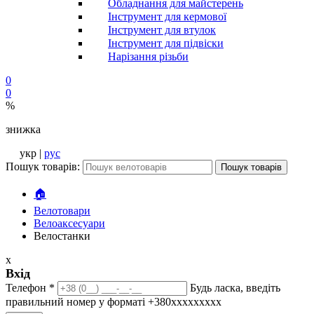
Обладнання для майстерень
Інструмент для кермової
Інструмент для втулок
Інструмент для підвіски
Нарізання різьби
0
0
%
знижка
укр |
рус
Пошук товарів:
Пошук товарів
🏠
Велотовари
Велоаксесуари
Велостанки
x
Вхід
Телефон
*
Будь ласка, введіть
правильний номер у форматі +380ххххххххх