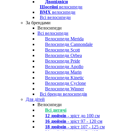
Двопідвіси
Шосейні
велосипеди
BMX
велосипеди
Всі велосипеди
За брендами
Велосипеди
Всі велосипеди
Велосипеди Merida
Велосипеди Cannondale
Велосипеди Scott
Велосипеди Orbea
Велосипеди Pride
Велосипеди Apollo
Велосипеди Marin
Велосипеди Kinetic
Велосипеди Cyclone
Велосипеди Winner
Всі бренди велосипедів
Для дітей
Велосипеди
Всі дитячі
12 дюймів
- зріст до 100 см
16 дюймів
- зріст 97 - 120 см
18 дюймів
- зріст 107 - 125 см