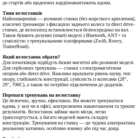
до стартів або щоденних кардіонавантажень вдома.
Типи велостанків
Найпоширеніші — роликові станки (без жорсткого кріплення),
класичні тренажери з фіксацією заднього колеса та direct drive-
станки, де велосипед встановлюється безпосередньо на вал.
Також бувають розумні (smart) моделі з Bluetooth, ANT+ та
сумісністю з тренувальними платформами (Zwift, Rouvy,
TrainerRoad).
Який велостанок обрати?
Для початківців підійдуть базові магнітні або роликові моделі.
Для серйозних тренувань — станки з електромагнітним
опором або direct drive. Важливо врахувати рівень шуму, тип
опору, стабільність конструкції, сумісність із колесами (28",
29", 700C), а також чи потрібне підключення до додатків.
Переваги тренувань на велостанку
Це безпечно, зручно, ефективно. Ви можете тренуватися
вдома, у залі чи в офісі, контролюючи навантаження та трекінг
результатів. Велостанок займає мало місця, легко
транспортується, а багато моделей мають складну
конструкцію. Тренування на станку — це чудова альтернатива
реальному катанню, особливо взимку або під час дощу.