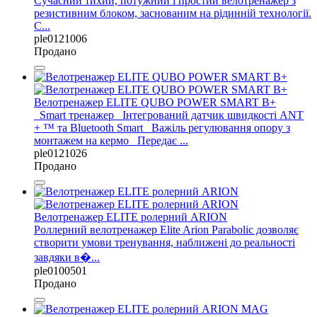
Сучасний тихий, потужний і простий велотренажер з
резистивним блоком, заснованим на рідинній технології.
С...
ple0121006
Продано
Велотренажер ELITE QUBO POWER SMART B+
_Smart тренажер _Інтегрований датчик швидкості ANT
+ ™ та Bluetooth Smart _Важіль регулювання опору з
монтажем на кермо _Передає ...
ple0121026
Продано
Велотренажер ELITE ролерний ARION
Роллерний велотренажер Elite Arion Parabolic дозволяє
створити умови тренування, наближені до реальності
завдяки в�...
ple0100501
Продано