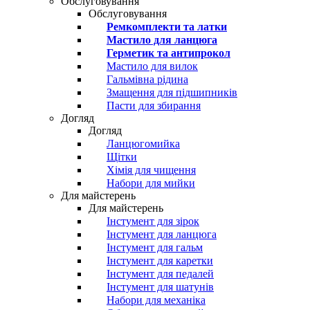
Обслуговування
Обслуговування
Ремкомплекти та латки
Мастило для ланцюга
Герметик та антипрокол
Мастило для вилок
Гальмівна рідина
Змащення для підшипників
Пасти для збирання
Догляд
Догляд
Ланцюгомийка
Щітки
Хімія для чищення
Набори для мийки
Для майстерень
Для майстерень
Інстумент для зірок
Інстумент для ланцюга
Інстумент для гальм
Інстумент для каретки
Інстумент для педалей
Інстумент для шатунів
Набори для механіка