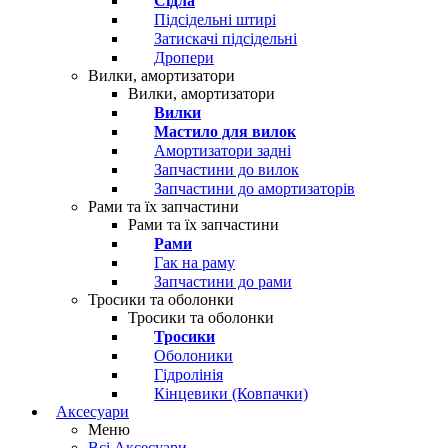
Сідла
Підсідельні штирі
Затискачі підсідельні
Дропери
Вилки, амортизатори
Вилки, амортизатори
Вилки
Мастило для вилок
Амортизатори задні
Запчастини до вилок
Запчастини до амортизаторів
Рами та їх запчастини
Рами та їх запчастини
Рами
Гак на раму
Запчастини до рами
Тросики та оболонки
Тросики та оболонки
Тросики
Оболоники
Гідролінія
Кінцевики (Ковпачки)
Аксесуари
Меню
Всі Аксесуари