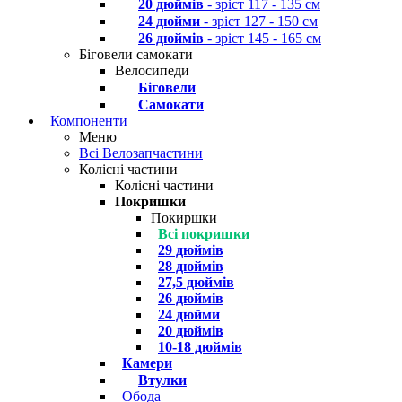
20 дюймів
- зріст 117 - 135 см
24 дюйми
- зріст 127 - 150 см
26 дюймів
- зріст 145 - 165 см
Біговели самокати
Велосипеди
Біговели
Самокати
Компоненти
Меню
Всі Велозапчастини
Колісні частини
Колісні частини
Покришки
Покиршки
Всі покришки
29 дюймів
28 дюймів
27,5 дюймів
26 дюймів
24 дюйми
20 дюймів
10-18 дюймів
Камери
Втулки
Обода