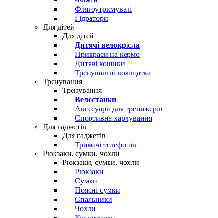
Флягоутримувачі
Гідратори
Для дітей
Для дітей
Дитячі велокрісла
Прикраси на кермо
Дитячі кошики
Тренувальні коліщатка
Тренування
Тренування
Велостанки
Аксесуари для тренажерів
Спортивне харчування
Для гаджетів
Для гаджетів
Тримачі телефонів
Рюкзаки, сумки, чохли
Рюкзаки, сумки, чохли
Рюкзаки
Сумки
Поясні сумки
Спальники
Чохли
Косметички