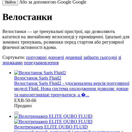
Або за допомогою Google
Google
Увійти
Велостанки
Велостанки — це тренувальні пристрої, що дозволяють
кататися на звичайному велосипеді у приміщенні. Ідеальні для
зимових тренувань, розминки перед стартом або регулярної
фізичної активності вдома.
Сортувати:
популярні
дорожчі
дешевші
забрати сьогодні
зі
знижками
передзамовлення
Велостанок Saris Fluid2
Велостанок Saris Fluid2 - удосконалена версія популярної
моделі Fluid. Нова система охолодження дозволяє довше
та наполегливіше тренуватися, а �...
EXB-50-66
Продано
Велотренажер ELITE QUBO FLUID