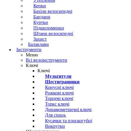
Утеплення
Кепки
Бахіли велосипедні
Бандани
Куртки
Підшоломники
Штани велосипедні
Захист
Балаклави
Інструменти
Меню
Всі велоінструменти
Ключі
Ключі
Мультитули
Шестигранники
Конусні ключі
Рожкові ключі
Торцеві ключі
Торкс ключі
Динамометричні ключі
Для спиць
Кусачки та плоскогубці
Викрутки