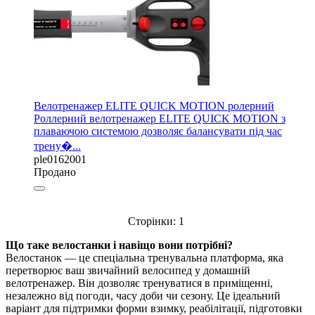
Велотренажер ELITE QUICK MOTION ролерний
Роллерний велотренажер ELITE QUICK MOTION з
плаваючою системою дозволяє балансувати під час
трену�...
ple0162001
Продано
Сторінки:
1
Що таке велостанки і навіщо вони потрібні?
Велостанок — це спеціальна тренувальна платформа, яка
перетворює ваш звичайний велосипед у домашній
велотренажер. Він дозволяє тренуватися в приміщенні,
незалежно від погоди, часу доби чи сезону. Це ідеальний
варіант для підтримки форми взимку, реабілітації, підготовки