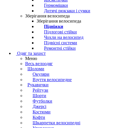
Гермомішки
Дитячі рюкзаки і сумки
Зберігання велосипеда
Зберігання велосипеда
Підніжки
Підлогові стійки
Чохли на велосипед
Підвісні системи
Ремонтні стійки
Одяг та захист
Меню
Весь велоодяг
Шоломи
Окуляри
Взуття велосипедне
Рукавички
Рейтузи
Шорти
Футболки
Джерсі
Костюми
Кофти
Шкарпетки велосипедні