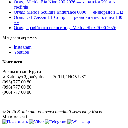
Огляд Merida Big.Nine 200 2026 — хардтейл 29" для
трейлів
Огляд Merida Scultura Endurance 6000 — ендюранс з Di2
Огляд GT Zaskar LT Comp — трейловий велосипед 130
мм
Огляд гравійного велосипеда Merida Silex 5000 2026
Ми у соцмережах
Instagram
Youtube
Контакти
Веломагазин Крути
м.Київ вул.Здолбунівська 7г ТЦ "NOVUS"
(093) 777 00 80
(096) 777 00 80
(066) 777 00 80
©
2026 Kruti.com.ua - велосипедний магазин у Києві
Ми в мережі