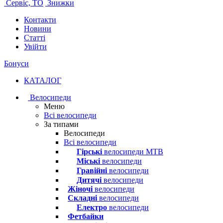
Сервіс, ТО
Знижки
Контакти
Новини
Статті
Увійти
Бонуси
КАТАЛОГ
Велосипеди
Меню
Всі велосипеди
За типами
Велосипеди
Всі велосипеди
Гірські
велосипеди MTB
Міські
велосипеди
Гравійні
велосипеди
Дитячі
велосипеди
Жіночі
велосипеди
Складні
велосипеди
Електро
велосипеди
Фетбайки