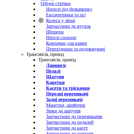
Обідні стрічки
Нипелі під безкамерку
Ексцентрики та осі
Колеса у зборі
Запчастини до втулок
Шприхи
Ніпелі спицеві
Ковпачки для камер
Перехідники та подовжувачі
Трансмісія, привід
Трансмісія, привід
Ланцюги
Педалі
Шатуни
Каретки
Касети та тріскачки
Передні перемикачі
Задні перемикачі
Манетки, шифтери
Зірки до шатунів
Запчастини до перемикачів
Запчастини до педалей
Запчастини до касет
Запчастини до шатунів