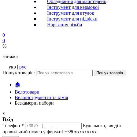
Обладнання для майстерень
Інструмент для кермової
Інструмент для втулок
Інструмент для підвіски
Нарізання різьби
0
0
%
знижка
укр |
рус
Пошук товарів:
Пошук товарів
🏠
Велотовари
Велоінструменти та хімія
Безкамерні набори
x
Вхід
Телефон
*
Будь ласка, введіть
правильний номер у форматі +380ххххххххх