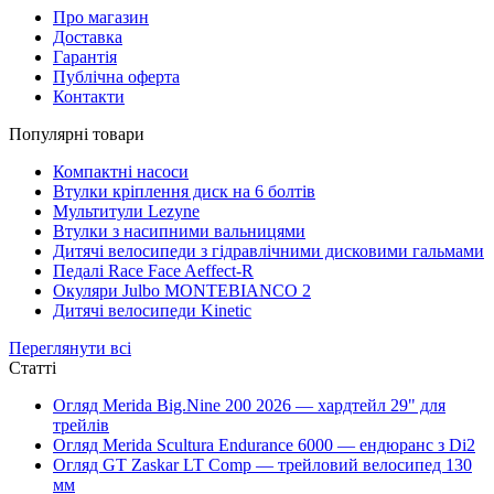
Про магазин
Доставка
Гарантія
Публічна оферта
Контакти
Популярні товари
Компактні насоси
Втулки кріплення диск на 6 болтів
Мультитули Lezyne
Втулки з насипними вальницями
Дитячі велосипеди з гідравлічними дисковими гальмами
Педалі Race Face Aeffect-R
Окуляри Julbo MONTEBIANCO 2
Дитячі велосипеди Kinetic
Переглянути всі
Статті
Огляд Merida Big.Nine 200 2026 — хардтейл 29" для
трейлів
Огляд Merida Scultura Endurance 6000 — ендюранс з Di2
Огляд GT Zaskar LT Comp — трейловий велосипед 130
мм