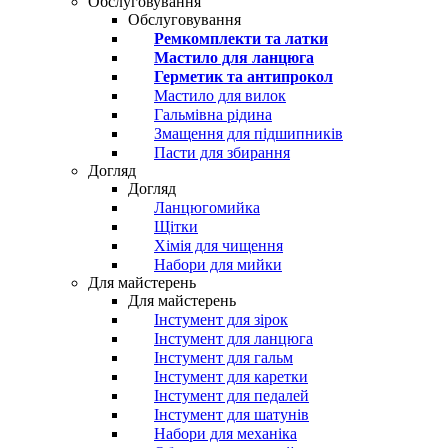
Обслуговування
Обслуговування
Ремкомплекти та латки
Мастило для ланцюга
Герметик та антипрокол
Мастило для вилок
Гальмівна рідина
Змащення для підшипників
Пасти для збирання
Догляд
Догляд
Ланцюгомийка
Щітки
Хімія для чищення
Набори для мийки
Для майстерень
Для майстерень
Інстумент для зірок
Інстумент для ланцюга
Інстумент для гальм
Інстумент для каретки
Інстумент для педалей
Інстумент для шатунів
Набори для механіка