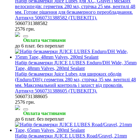
Набір безкамерки Juice Lubes для XC, Gravel і міських
велосипедів: герметик 280 мл, стрічка 25 мм, вентилі 48
мм. Готове рішення для безкамерного переобладнання.
Артикул 5060731388582 (TUBEKIT1).
5060731388582
2576 грн.
Оплата частинами
до 6 плат. без переплат
Набір безкамерки JUICE LUBES Enduro/DH Wide, 35mm
Tape, 48mm Valves, 280ml Sealant
Набір безкамерки Juice Lubes для широких ободів
(Enduro/DH): герметик 280 мл, стрічка 35 мм, вентилі 48
мм. Максимальний контроль і захист від проколів.
Артикул 5060731388605 (TUBEKIT3).
5060731388605
2576 грн.
Оплата частинами
до 6 плат. без переплат
Набір безкамерки JUICE LUBES Road/Gravel, 21mm