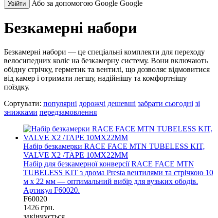
Або за допомогою Google
Google
Увійти
Безкамерні набори
Безкамерні набори — це спеціальні комплекти для переходу
велосипедних коліс на безкамерну систему. Вони включають
обідну стрічку, герметик та вентилі, що дозволяє відмовитися
від камер і отримати легшу, надійнішу та комфортнішу
поїздку.
Сортувати:
популярні
дорожчі
дешевші
забрати сьогодні
зі
знижками
передзамовлення
Набір безкамерки RACE FACE MTN TUBELESS KIT,
VALVE X2 /TAPE 10MX22MM
Набір для безкамерної конверсії RACE FACE MTN
TUBELESS KIT з двома Presta вентилями та стрічкою 10
м x 22 мм — оптимальний вибір для вузьких ободів.
Артикул F60020.
F60020
1426 грн.
закінчується