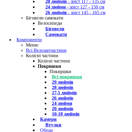
20 дюймів
- зріст 117 - 135 см
24 дюйми
- зріст 127 - 150 см
26 дюймів
- зріст 145 - 165 см
Біговели самокати
Велосипеди
Біговели
Самокати
Компоненти
Меню
Всі Велозапчастини
Колісні частини
Колісні частини
Покришки
Покиршки
Всі покришки
29 дюймів
28 дюймів
27,5 дюймів
26 дюймів
24 дюйми
20 дюймів
10-18 дюймів
Камери
Втулки
Обода