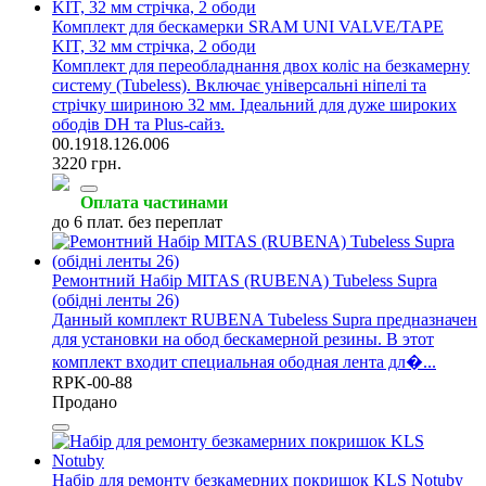
Комплект для бескамерки SRAM UNI VALVE/TAPE
KIT, 32 мм стрічка, 2 ободи
Комплект для переобладнання двох коліс на безкамерну
систему (Tubeless). Включає універсальні ніпелі та
стрічку шириною 32 мм. Ідеальний для дуже широких
ободів DH та Plus-сайз.
00.1918.126.006
3220 грн.
Оплата частинами
до 6 плат. без переплат
Ремонтний Набір MITAS (RUBENA) Tubeless Supra
(обідні ленты 26)
Данный комплект RUBENA Tubeless Supra предназначен
для установки на обод бескамерной резины. В этот
комплект входит специальная ободная лента дл�...
RPK-00-88
Продано
Набір для ремонту безкамерних покришок KLS Notuby