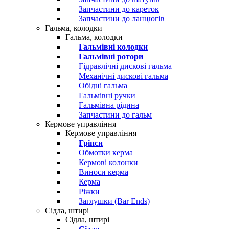
Запчастини до кареток
Запчастини до ланцюгів
Гальма, колодки
Гальма, колодки
Гальмівні колодки
Гальмівні ротори
Гідравлічні дискові гальма
Механічні дискові гальма
Обідні гальма
Гальмівні ручки
Гальмівна рідина
Запчастини до гальм
Кермове управління
Кермове управління
Гріпси
Обмотки керма
Кермові колонки
Виноси керма
Керма
Ріжки
Заглушки (Bar Ends)
Сідла, штирі
Сідла, штирі