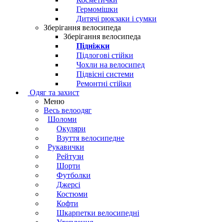
Гермомішки
Дитячі рюкзаки і сумки
Зберігання велосипеда
Зберігання велосипеда
Підніжки
Підлогові стійки
Чохли на велосипед
Підвісні системи
Ремонтні стійки
Одяг та захист
Меню
Весь велоодяг
Шоломи
Окуляри
Взуття велосипедне
Рукавички
Рейтузи
Шорти
Футболки
Джерсі
Костюми
Кофти
Шкарпетки велосипедні