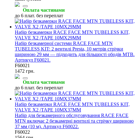
Оплата частинами
до 6 плат. без переплат
Набір безкамерки RACE FACE MTN TUBELESS KIT,
VALVE X2 /TAPE 10MX29MM
Набір безкамерної системи RACE FACE MTN
TUBELESS KIT: 2 вентилі Presta, 10 метрів стрічки
шириною 29 мм — підходить для більшості ободів MTB.
Артикул F60021.
F60021
1472 грн.
Оплата частинами
до 6 плат. без переплат
Набір безкамерки RACE FACE MTN TUBELESS KIT,
VALVE X2 /TAPE 10MX37MM
Набір для безкамерного обслуговування RACE FACE
MTN включає 2 безкамерні вентилі та стрічку шириною
37 мм (10 м). Артикул F60022.
F60022
1564 грн.