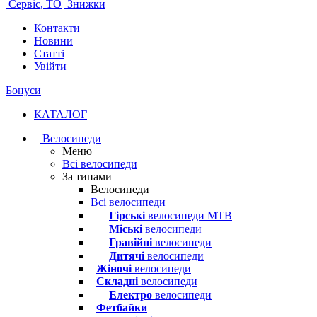
Сервіс, ТО
Знижки
Контакти
Новини
Статті
Увійти
Бонуси
КАТАЛОГ
Велосипеди
Меню
Всі велосипеди
За типами
Велосипеди
Всі велосипеди
Гірські
велосипеди MTB
Міські
велосипеди
Гравійні
велосипеди
Дитячі
велосипеди
Жіночі
велосипеди
Складні
велосипеди
Електро
велосипеди
Фетбайки