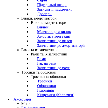
Сідла
Підсідельні штирі
Затискачі підсідельні
Дропери
Вилки, амортизатори
Вилки, амортизатори
Вилки
Мастило для вилок
Амортизатори задні
Запчастини до вилок
Запчастини до амортизаторів
Рами та їх запчастини
Рами та їх запчастини
Рами
Гак на раму
Запчастини до рами
Тросики та оболонки
Тросики та оболонки
Тросики
Оболоники
Гідролінія
Кінцевики (Ковпачки)
Аксесуари
Меню
Всі Аксесуари