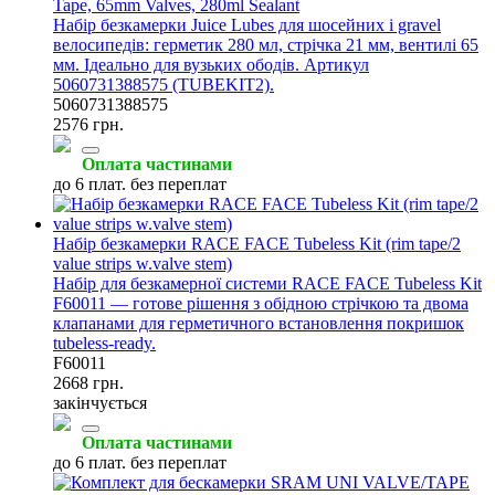
Tape, 65mm Valves, 280ml Sealant
Набір безкамерки Juice Lubes для шосейних і gravel
велосипедів: герметик 280 мл, стрічка 21 мм, вентилі 65
мм. Ідеально для вузьких ободів. Артикул
5060731388575 (TUBEKIT2).
5060731388575
2576 грн.
Оплата частинами
до 6 плат. без переплат
Набір безкамерки RACE FACE Tubeless Kit (rim tape/2
value strips w.valve stem)
Набір для безкамерної системи RACE FACE Tubeless Kit
F60011 — готове рішення з обідною стрічкою та двома
клапанами для герметичного встановлення покришок
tubeless-ready.
F60011
2668 грн.
закінчується
Оплата частинами
до 6 плат. без переплат