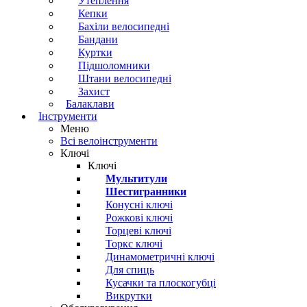
Утеплення
Кепки
Бахіли велосипедні
Бандани
Куртки
Підшоломники
Штани велосипедні
Захист
Балаклави
Інструменти
Меню
Всі велоінструменти
Ключі
Ключі
Мультитули
Шестигранники
Конусні ключі
Рожкові ключі
Торцеві ключі
Торкс ключі
Динамометричні ключі
Для спиць
Кусачки та плоскогубці
Викрутки