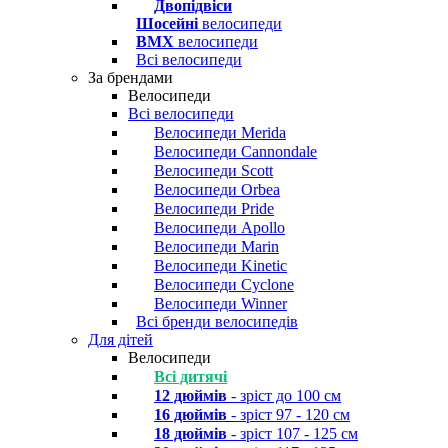
Двопідвіси
Шосейні
велосипеди
BMX
велосипеди
Всі велосипеди
За брендами
Велосипеди
Всі велосипеди
Велосипеди Merida
Велосипеди Cannondale
Велосипеди Scott
Велосипеди Orbea
Велосипеди Pride
Велосипеди Apollo
Велосипеди Marin
Велосипеди Kinetic
Велосипеди Cyclone
Велосипеди Winner
Всі бренди велосипедів
Для дітей
Велосипеди
Всі дитячі
12 дюймів
- зріст до 100 см
16 дюймів
- зріст 97 - 120 см
18 дюймів
- зріст 107 - 125 см