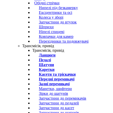
Обідні стрічки
Нипелі під безкамерку
Ексцентрики та осі
Колеса у зборі
Запчастини до втулок
Шприхи
Ніпелі спицеві
Ковпачки для камер
Перехідники та подовжувачі
Трансмісія, привід
Трансмісія, привід
Ланцюги
Педалі
Шатуни
Каретки
Касети та тріскачки
Передні перемикачі
Задні перемикачі
Манетки, шифтери
Зірки до шатунів
Запчастини до перемикачів
Запчастини до педалей
Запчастини до касет
Запчастини до шатунів