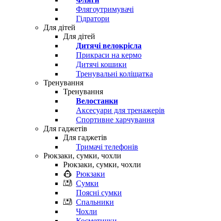
Флягоутримувачі
Гідратори
Для дітей
Для дітей
Дитячі велокрісла
Прикраси на кермо
Дитячі кошики
Тренувальні коліщатка
Тренування
Тренування
Велостанки
Аксесуари для тренажерів
Спортивне харчування
Для гаджетів
Для гаджетів
Тримачі телефонів
Рюкзаки, сумки, чохли
Рюкзаки, сумки, чохли
Рюкзаки
Сумки
Поясні сумки
Спальники
Чохли
Косметички