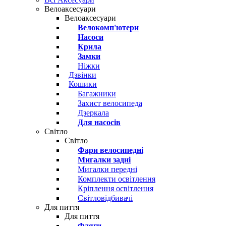
Велоаксесуари
Велоаксесуари
Велокомп'ютери
Насоси
Крила
Замки
Ніжки
Дзвінки
Кошики
Багажники
Захист велосипеда
Дзеркала
Для насосів
Світло
Світло
Фари велосипедні
Мигалки задні
Мигалки передні
Комплекти освітлення
Кріплення освітлення
Світловідбивачі
Для пиття
Для пиття
Фляги