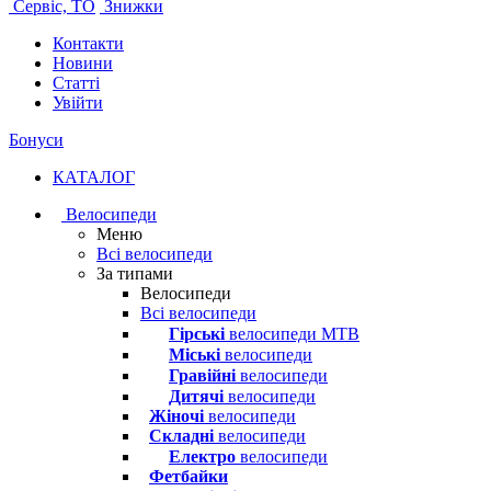
Сервіс, ТО
Знижки
Контакти
Новини
Статті
Увійти
Бонуси
КАТАЛОГ
Велосипеди
Меню
Всі велосипеди
За типами
Велосипеди
Всі велосипеди
Гірські
велосипеди MTB
Міські
велосипеди
Гравійні
велосипеди
Дитячі
велосипеди
Жіночі
велосипеди
Складні
велосипеди
Електро
велосипеди
Фетбайки