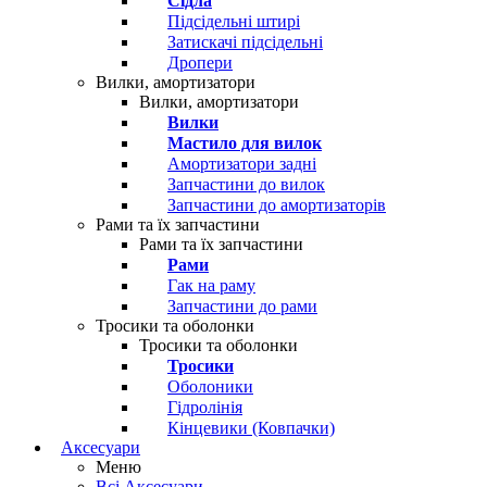
Сідла
Підсідельні штирі
Затискачі підсідельні
Дропери
Вилки, амортизатори
Вилки, амортизатори
Вилки
Мастило для вилок
Амортизатори задні
Запчастини до вилок
Запчастини до амортизаторів
Рами та їх запчастини
Рами та їх запчастини
Рами
Гак на раму
Запчастини до рами
Тросики та оболонки
Тросики та оболонки
Тросики
Оболоники
Гідролінія
Кінцевики (Ковпачки)
Аксесуари
Меню
Всі Аксесуари