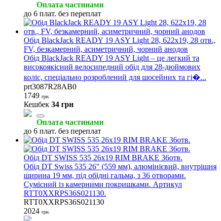
Оплата частинами
до 6 плат. без переплат
Обід BlackJack READY 19 ASY Light 28, 622x19, 28 отв.,
FV, безкамерний, асиметричний, чорний анодов
Обід BlackJack READY 19 ASY Light – це легкий та
високоякісний велосипедний обід для 28-дюймових
коліс, спеціально розроблений для шосейних та гі�...
prt3087R28AB0
1749
грн.
Кешбек
34 грн
Оплата частинами
до 6 плат. без переплат
Обід DT SWISS 535 26x19 RIM BRAKE 36отв.
Обід DT Swiss 535 26" (559 мм), алюмінієвий, внутрішня
ширина 19 мм, під обідні гальма, з 36 отворами.
Сумісний із камерними покришками. Артикул
RTT0XXRPS36S021130.
RTT0XXRPS36S021130
2024
грн.