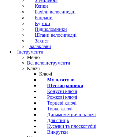
Утеплення
Кепки
Бахіли велосипедні
Бандани
Куртки
Підшоломники
Штани велосипедні
Захист
Балаклави
Інструменти
Меню
Всі велоінструменти
Ключі
Ключі
Мультитули
Шестигранники
Конусні ключі
Рожкові ключі
Торцеві ключі
Торкс ключі
Динамометричні ключі
Для спиць
Кусачки та плоскогубці
Викрутки