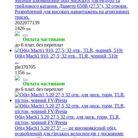
Міцний алюмінієвий обід MERIDA для ендуро та
трейлового катання. Діаметр 650B (27.5"), 32 отвори.
Розроблений для високих навантажень на агресивних
трасах.
2022077139
1426
грн.
Оплата частинами
до 6 плат. без переплат
Обід Mach1 910, 27,5; 32 отв., TLR, чорний, 510г
...
ple370705
1356
грн.
Оплата частинами
до 6 плат. без переплат
Обід Mach1 5.20 27,5 32 отв. для диск. торм, TLR,
пістон, чорний FV/Presta
Обід Mach1 5.20 27,5" — це високоякісний обід,
розроблений для гірських велосипедів з дисковими