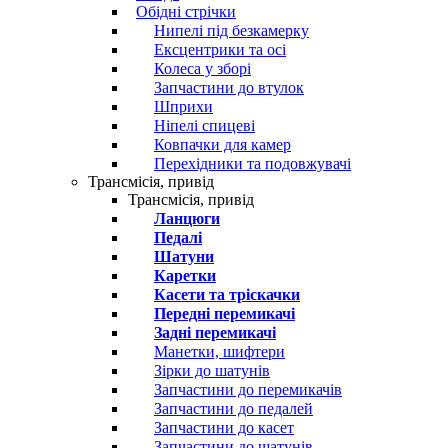
Обідні стрічки
Нипелі під безкамерку
Ексцентрики та осі
Колеса у зборі
Запчастини до втулок
Шприхи
Ніпелі спицеві
Ковпачки для камер
Перехідники та подовжувачі
Трансмісія, привід
Трансмісія, привід
Ланцюги
Педалі
Шатуни
Каретки
Касети та тріскачки
Передні перемикачі
Задні перемикачі
Манетки, шифтери
Зірки до шатунів
Запчастини до перемикачів
Запчастини до педалей
Запчастини до касет
Запчастини до шатунів