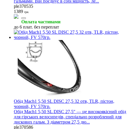
гальмами. Він поєднує в собі міцність, ле...
ple370535
1389
грн.
Оплата частинами
до 6 плат. без переплат
Обід Mach1 5,50 SL DISC 27,5 32 отв, TLR, пістон,
чорний, FV 570гр.
Обід Mach1 5,50 SL DISC 27,5" — це високоякісний обід
для гірських велосипедів, спеціально розроблений для
дискових гальм. З діаметром 27,5 дю...
ple370586