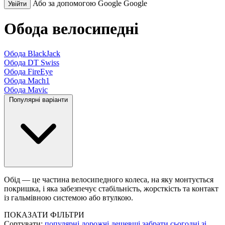
Або за допомогою Google
Google
Увійти
Обода велосипедні
Обода BlackJack
Обода DT Swiss
Обода FireEye
Обода Mach1
Обода Mavic
Популярні варіанти
Обід — це частина велосипедного колеса, на яку монтується
покришка, і яка забезпечує стабільність, жорсткість та контакт
із гальмівною системою або втулкою.
ПОКАЗАТИ ФІЛЬТРИ
Сортувати:
популярні
дорожчі
дешевші
забрати сьогодні
зі