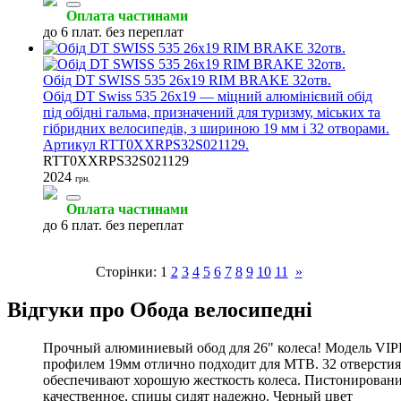
Оплата частинами
до 6 плат. без переплат
Обід DT SWISS 535 26x19 RIM BRAKE 32отв.
Обід DT Swiss 535 26x19 — міцний алюмінієвий обід
під обідні гальма, призначений для туризму, міських та
гібридних велосипедів, з шириною 19 мм і 32 отворами.
Артикул RTT0XXRPS32S021129.
RTT0XXRPS32S021129
2024
грн.
Оплата частинами
до 6 плат. без переплат
Сторінки:
1
2
3
4
5
6
7
8
9
10
11
»
Відгуки про Обода велосипедні
Прочный алюминиевый обод для 26" колеса! Модель VIP
профилем 19мм отлично подходит для MTB. 32 отверстия
обеспечивают хорошую жесткость колеса. Пистонирован
качественное, спицы сидят надежно. Черный цвет