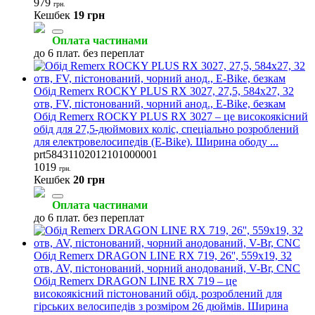
979
грн.
Кешбек
19 грн
Оплата частинами
до 6 плат. без переплат
Обід Remerx ROCKY PLUS RX 3027, 27,5, 584x27, 32
отв, FV, пістонований, чорний анод., E-Bike, безкам
Обід Remerx ROCKY PLUS RX 3027 – це високоякісний
обід для 27,5-дюймових коліс, спеціально розроблений
для електровелосипедів (E-Bike). Ширина ободу ...
prt58431102012101000001
1019
грн.
Кешбек
20 грн
Оплата частинами
до 6 плат. без переплат
Обід Remerx DRAGON LINE RX 719, 26'', 559x19, 32
отв, AV, пістонований, чорний анодований, V-Br, CNC
Обід Remerx DRAGON LINE RX 719 – це
високоякісний пістонований обід, розроблений для
гірських велосипедів з розміром 26 дюймів. Ширина