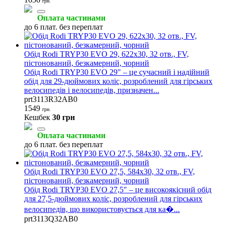
грн.
Оплата частинами
до 6 плат. без переплат
Обід Rodi TRYP30 EVO 29, 622x30, 32 отв., FV,
пістонований, безкамерний, чорний
Обід Rodi TRYP30 EVO 29" – це сучасний і надійний
обід для 29-дюймових коліс, розроблений для гірських
велосипедів і велосипедів, призначен...
prt3113R32AB0
1549
грн.
Кешбек
30 грн
Оплата частинами
до 6 плат. без переплат
Обід Rodi TRYP30 EVO 27,5, 584x30, 32 отв., FV,
пістонований, безкамерний, чорний
Обід Rodi TRYP30 EVO 27,5" – це високоякісний обід
для 27,5-дюймових коліс, розроблений для гірських
велосипедів, що використовується для ка�...
prt3113Q32AB0