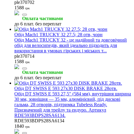
ple370702
1588
грн.
Оплата частинами
до 6 плат. без переплат
Обід Mach1 TRUCKY 32 27.5; 28 отв, чорн
Обід Mach1 TRUCKY 32 - це надійний та довговічний
обід для велосипедів, який ідеально підходить для
використання в умовах гірських і міських т...
ple370714
1588
грн.
Оплата частинами
до 6 плат. без переплат
Обід DT SWISS E 593 27x30 DISK BRAKE 28отв.
Обід DT SWISS E 593 27,5" (584 мм), внутрішня ширина
30 мм, зовнішня — 35 мм, алюмінієвий, під дискові
гальма, 28 отворів, підтримка Tubeless Ready.
Призначений для трейлу та ендуро. Артикул
RDE593BDPS28SA6134.
RDE593BDPS28SA6134
1840
грн.