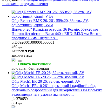
знижками
передзамовлення
Обід Remerx RMX 20, 26'', 559x20, 36 отв., AV,
одностінний, сірий, V-Br
Діаметр: 26'' Кількість отворів: 36 Розмір: 559x20 мм
Пістон: без пістонів Вага: 440 г ERD: 543,3 мм Висота
профілю: 13 мм Ширина з...
prt55920001000001000001
469
грн.
Кешбек
9 грн
закінчується
Оплата частинами
до 6 плат. без переплат
Обід Mach1 ER-20 26; 32 отв. чорний, AV
Обід Mach1 ER-10 26" – це міцний і надійний обід,
спеціально розроблений для використання на гірських
велосипедах та в умовах активного ...
ple370659
861
грн.