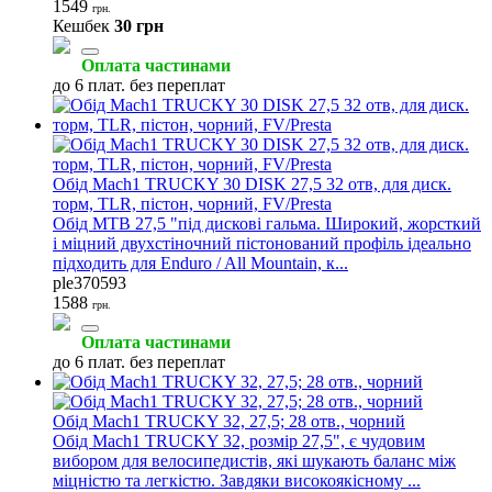
1549
грн.
Кешбек
30 грн
Оплата частинами
до 6 плат. без переплат
Обід Mach1 TRUCKY 30 DISK 27,5 32 отв, для диск.
торм, TLR, пістон, чорний, FV/Presta
Обід МТВ 27,5 "під дискові гальма. Широкий, жорсткий
і міцний двухстіночний пістонований профіль ідеально
підходить для Enduro / All Mountain, к...
ple370593
1588
грн.
Оплата частинами
до 6 плат. без переплат
Обід Mach1 TRUCKY 32, 27,5; 28 отв., чорний
Обід Mach1 TRUCKY 32, розмір 27,5", є чудовим
вибором для велосипедистів, які шукають баланс між
міцністю та легкістю. Завдяки високоякісному ...