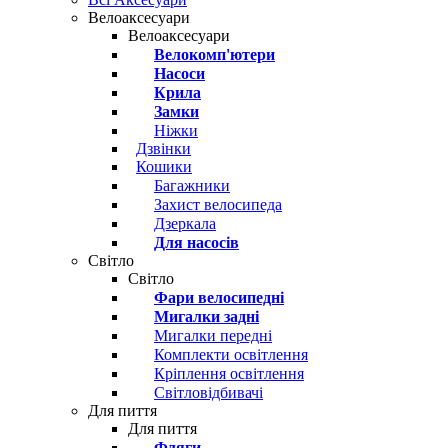
Велоаксесуари
Велоаксесуари
Велокомп'ютери
Насоси
Крила
Замки
Ніжки
Дзвінки
Кошики
Багажники
Захист велосипеда
Дзеркала
Для насосів
Світло
Світло
Фари велосипедні
Мигалки задні
Мигалки передні
Комплекти освітлення
Кріплення освітлення
Світловідбивачі
Для пиття
Для пиття
Фляги