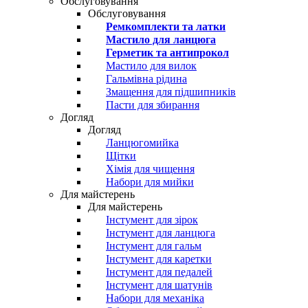
Обслуговування
Обслуговування
Ремкомплекти та латки
Мастило для ланцюга
Герметик та антипрокол
Мастило для вилок
Гальмівна рідина
Змащення для підшипників
Пасти для збирання
Догляд
Догляд
Ланцюгомийка
Щітки
Хімія для чищення
Набори для мийки
Для майстерень
Для майстерень
Інстумент для зірок
Інстумент для ланцюга
Інстумент для гальм
Інстумент для каретки
Інстумент для педалей
Інстумент для шатунів
Набори для механіка