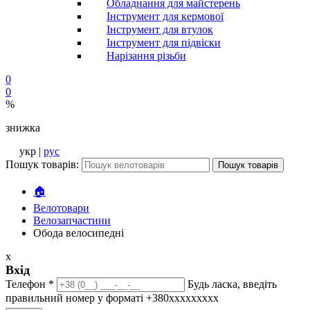
Обладнання для майстерень
Інструмент для кермової
Інструмент для втулок
Інструмент для підвіски
Нарізання різьби
0
0
%
знижка
укр |
рус
Пошук товарів:
Пошук товарів
🏠
Велотовари
Велозапчастини
Обода велосипедні
x
Вхід
Телефон
*
Будь ласка, введіть
правильний номер у форматі +380ххххххххх