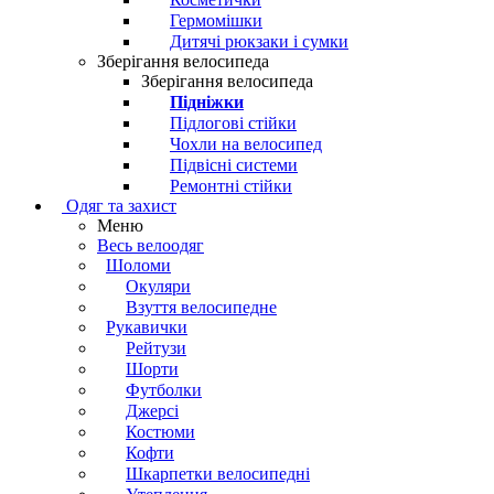
Гермомішки
Дитячі рюкзаки і сумки
Зберігання велосипеда
Зберігання велосипеда
Підніжки
Підлогові стійки
Чохли на велосипед
Підвісні системи
Ремонтні стійки
Одяг та захист
Меню
Весь велоодяг
Шоломи
Окуляри
Взуття велосипедне
Рукавички
Рейтузи
Шорти
Футболки
Джерсі
Костюми
Кофти
Шкарпетки велосипедні