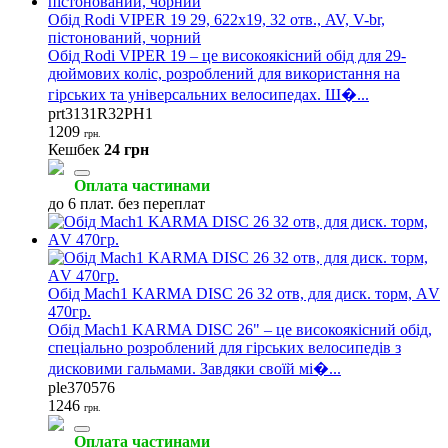
Обід Rodi VIPER 19 29, 622x19, 32 отв., AV, V-br,
пістонований, чорний
Обід Rodi VIPER 19 – це високоякісний обід для 29-
дюймових коліс, розроблений для використання на
гірських та універсальних велосипедах. Ш�...
prt3131R32PH1
1209
грн.
Кешбек
24 грн
Оплата частинами
до 6 плат. без переплат
Обід Mach1 KARMA DISC 26 32 отв, для диск. торм, АV
470гр.
Обід Mach1 KARMA DISC 26" – це високоякісний обід,
спеціально розроблений для гірських велосипедів з
дисковими гальмами. Завдяки своїй мі�...
ple370576
1246
грн.
Оплата частинами