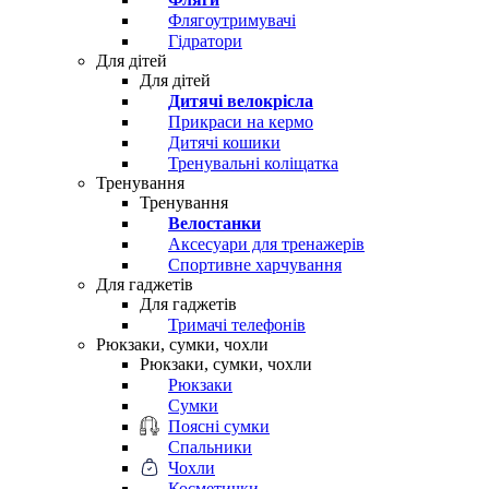
Флягоутримувачі
Гідратори
Для дітей
Для дітей
Дитячі велокрісла
Прикраси на кермо
Дитячі кошики
Тренувальні коліщатка
Тренування
Тренування
Велостанки
Аксесуари для тренажерів
Спортивне харчування
Для гаджетів
Для гаджетів
Тримачі телефонів
Рюкзаки, сумки, чохли
Рюкзаки, сумки, чохли
Рюкзаки
Сумки
Поясні сумки
Спальники
Чохли
Косметички