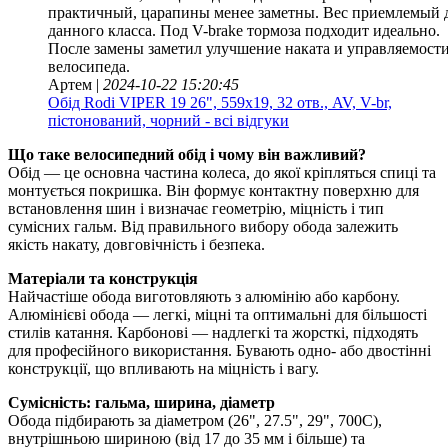
практичный, царапины менее заметны. Вес приемлемый 
данного класса. Под V-brake тормоза подходит идеально.
После замены заметил улучшение наката и управляемост
велосипеда.
Артем |
2024-10-22 15:20:45
Обід Rodi VIPER 19 26", 559x19, 32 отв., AV, V-br,
пістонований, чорний - всі відгуки
Що таке велосипедний обід і чому він важливий?
Обід — це основна частина колеса, до якої кріпляться спиці та
монтується покришка. Він формує контактну поверхню для
встановлення шин і визначає геометрію, міцність і тип
сумісних гальм. Від правильного вибору обода залежить
якість накату, довговічність і безпека.
Матеріали та конструкція
Найчастіше обода виготовляють з алюмінію або карбону.
Алюмінієві обода — легкі, міцні та оптимальні для більшості
стилів катання. Карбонові — надлегкі та жорсткі, підходять
для професійного використання. Бувають одно- або двостінні
конструкції, що впливають на міцність і вагу.
Сумісність: гальма, ширина, діаметр
Обода підбирають за діаметром (26", 27.5", 29", 700C),
внутрішньою шириною (від 17 до 35 мм і більше) та