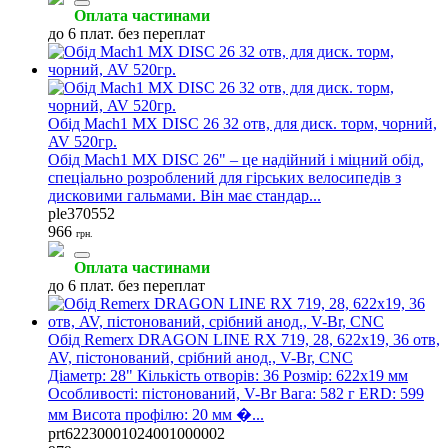
Оплата частинами
до 6 плат. без переплат
Обід Mach1 MX DISC 26 32 отв, для диск. торм, чорний,
AV 520гр.
Обід Mach1 MX DISC 26" – це надійний і міцний обід,
спеціально розроблений для гірських велосипедів з
дисковими гальмами. Він має стандар...
ple370552
966
грн.
Оплата частинами
до 6 плат. без переплат
Обід Remerx DRAGON LINE RX 719, 28, 622x19, 36 отв,
AV, пістонований, срібний анод., V-Br, CNC
Діаметр: 28" Кількість отворів: 36 Розмір: 622x19 мм
Особливості: пістонований, V-Br Вага: 582 г ERD: 599
мм Висота профілю: 20 мм �...
prt62230001024001000002