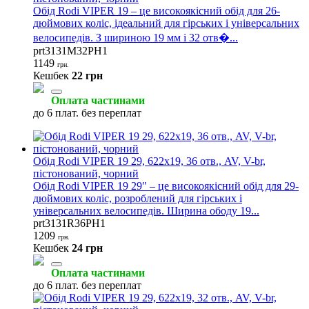
Обід Rodi VIPER 19 – це високоякісний обід для 26-
дюймових коліс, ідеальний для гірських і універсальних
велосипедів. З шириною 19 мм і 32 отв�...
prt3131M32PH1
1149
грн.
Кешбек
22 грн
Оплата частинами
до 6 плат. без переплат
Обід Rodi VIPER 19 29, 622x19, 36 отв., AV, V-br,
пістонований, чорний
Обід Rodi VIPER 19 29" – це високоякісний обід для 29-
дюймових коліс, розроблений для гірських і
універсальних велосипедів. Ширина ободу 19...
prt3131R36PH1
1209
грн.
Кешбек
24 грн
Оплата частинами
до 6 плат. без переплат