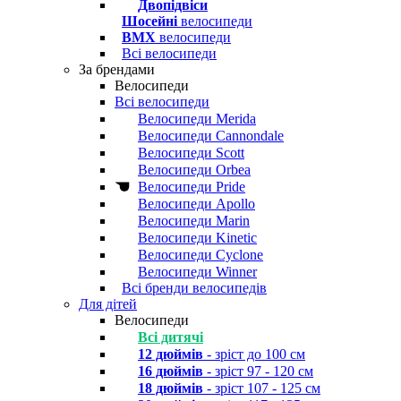
Двопідвіси
Шосейні
велосипеди
BMX
велосипеди
Всі велосипеди
За брендами
Велосипеди
Всі велосипеди
Велосипеди Merida
Велосипеди Cannondale
Велосипеди Scott
Велосипеди Orbea
Велосипеди Pride
Велосипеди Apollo
Велосипеди Marin
Велосипеди Kinetic
Велосипеди Cyclone
Велосипеди Winner
Всі бренди велосипедів
Для дітей
Велосипеди
Всі дитячі
12 дюймів
- зріст до 100 см
16 дюймів
- зріст 97 - 120 см
18 дюймів
- зріст 107 - 125 см