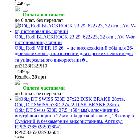
1449
грн.
Оплата частинами
до 6 плат. без переплат
Обід Rodi BLACKROCK 23 29, 622x23, 32 отв., AV, V-br,
пістонований, чорний
Обід Rodi VIPER 19 26" – це високоякісний обід для 26-
дюймових коліс, призначений для гірських велосипедів
та універсального використанн�...
prt3128R32PH0
1449
грн.
Кешбек
28 грн
Оплата частинами
до 6 плат. без переплат
Обід DT SWISS 533D 27x22 DISK BRAKE 28отв.
Обід DT Swiss 533D 27.5" (584 мм), алюмінієвий,
внутрішня ширина 22 мм, під дискові гальма, 28 отворів.
Сумісний із безкамерним використанням. Артикул
RPE53365028S026041.
RPE53365028S026041
1656