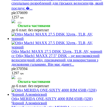
спеціально розроблений для гірських велосипедів, який
поєднує �...
ple370699
1257
грн.
Оплата частинами
до 6 плат. без переплат
Обід Mach1 MAXX 27.5 DISK 32отв., TLR, AV, чорний
сс Обід Mach1 MAXX 27.5" DISK – це високоякісний
велосипедний обід, призначений для використання з
дисковими гальмами. Він має діамет...
ple370594
1297
грн.
Оплата частинами
до 6 плат. без переплат
Обід MERIDA ONE-SIXTY 4000 RIM 650B (32H)
Чорний Алюмінієвий