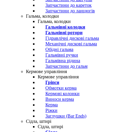
Запчастини до кареток
Запчастини до ланцюгів
Гальма, колодки
Гальма, колодки
Гальмівні колодки
Гальмівні ротори
Гідравлічні дискові гальма
Механічні дискові гальма
Обідні гальма
Гальмівні ручки
Гальмівна рідина
Запчастини до гальм
Кермове управління
Кермове управління
Гріпси
Обмотки керма
Кермові колонки
Виноси керма
Керма
Ріжки
Заглушки (Bar Ends)
Сідла, штирі
Сідла, штирі