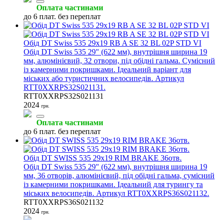
Оплата частинами
до 6 плат. без переплат
Обід DT Swiss 535 29x19 RB A SE 32 BL 02P STD VI
Обід DT Swiss 535 29" (622 мм), внутрішня ширина 19
мм, алюмінієвий, 32 отвори, під обідні гальма. Сумісний
із камерними покришками. Ідеальний варіант для
міських або туристичних велосипедів. Артикул
RTT0XXRPS32S021131.
RTT0XXRPS32S021131
2024
грн.
Оплата частинами
до 6 плат. без переплат
Обід DT SWISS 535 29x19 RIM BRAKE 36отв.
Обід DT Swiss 535 29" (622 мм), внутрішня ширина 19
мм, 36 отворів, алюмінієвий, під обідні гальма, сумісний
із камерними покришками. Ідеальний для турингу та
міських велосипедів. Артикул RTT0XXRPS36S021132.
RTT0XXRPS36S021132
2024
грн.