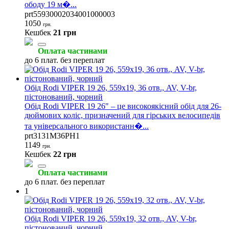
ободу 19 м�...
prt55930002034001000003
1050
грн.
Кешбек
21 грн
Оплата частинами
до 6 плат. без переплат
Обід Rodi VIPER 19 26, 559x19, 36 отв., AV, V-br,
пістонований, чорний
Обід Rodi VIPER 19 26" – це високоякісний обід для 26-
дюймових коліс, призначений для гірських велосипедів
та універсального використанн�...
prt3131M36PH1
1149
грн.
Кешбек
22 грн
Оплата частинами
до 6 плат. без переплат
1
Обід Rodi VIPER 19 26, 559x19, 32 отв., AV, V-br,
пістонований, чорний