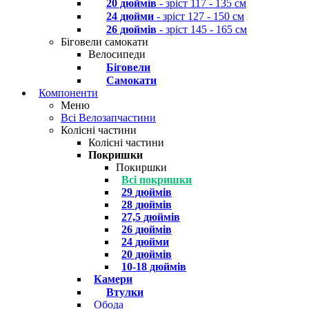
20 дюймів
- зріст 117 - 135 см
24 дюйми
- зріст 127 - 150 см
26 дюймів
- зріст 145 - 165 см
Біговели самокати
Велосипеди
Біговели
Самокати
Компоненти
Меню
Всі Велозапчастини
Колісні частини
Колісні частини
Покришки
Покиршки
Всі покришки
29 дюймів
28 дюймів
27,5 дюймів
26 дюймів
24 дюйми
20 дюймів
10-18 дюймів
Камери
Втулки
Обода