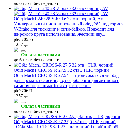
до 6 плат. без переплат
Обід Mach1 240 28 V-brake 32 отв чорний, AV
Универсальный пистонированный обод 28" под тормоз
V-Brake для треккинг и сити-байков. Подходит для
широкого круга использования. Жесткий дву...
ple370555
1257
грн.
Оплата частинами
до 6 плат. без переплат
Обід Mach1 CROSS-R 27,5 32 отв., TLR, чорний
Обід Mach1 CROSS-R 27,5" — це високоякісний обід
для гірських велосипедів, розроблений для активного
катання по різноманітних трасах, вкл...
ple370671
1257
грн.
Оплата частинами
до 6 плат. без переплат
Обід Mach1 CROSS-R 27 27,5; 32 отв., TLR, чорний
Обід Mach1 CROSS-R 27 – це міцний і надійний обід,