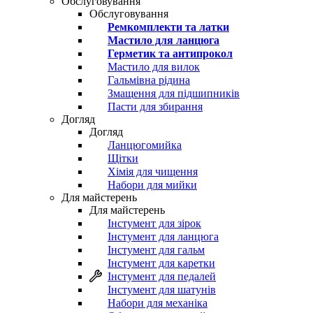
Обслуговування
Обслуговування
Ремкомплекти та латки
Мастило для ланцюга
Герметик та антипрокол
Мастило для вилок
Гальмівна рідина
Змащення для підшипників
Пасти для збирання
Догляд
Догляд
Ланцюгомийка
Щітки
Хімія для чищення
Набори для мийки
Для майстерень
Для майстерень
Інстумент для зірок
Інстумент для ланцюга
Інстумент для гальм
Інстумент для каретки
Інстумент для педалей
Інстумент для шатунів
Набори для механіка