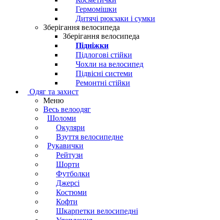
Гермомішки
Дитячі рюкзаки і сумки
Зберігання велосипеда
Зберігання велосипеда
Підніжки
Підлогові стійки
Чохли на велосипед
Підвісні системи
Ремонтні стійки
Одяг та захист
Меню
Весь велоодяг
Шоломи
Окуляри
Взуття велосипедне
Рукавички
Рейтузи
Шорти
Футболки
Джерсі
Костюми
Кофти
Шкарпетки велосипедні