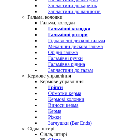
Запчастини до кареток
Запчастини до ланцюгів
Гальма, колодки
Гальма, колодки
Гальмівні колодки
Гальмівні ротори
Гідравлічні дискові гальма
Механічні дискові гальма
Обідні гальма
Гальмівні ручки
Гальмівна рідина
Запчастини до гальм
Кермове управління
Кермове управління
Гріпси
Обмотки керма
Кермові колонки
Виноси керма
Керма
Ріжки
Заглушки (Bar Ends)
Сідла, штирі
Сідла, штирі