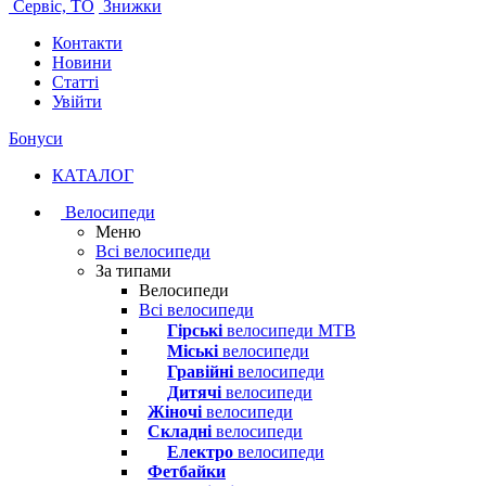
Сервіс, ТО
Знижки
Контакти
Новини
Статті
Увійти
Бонуси
КАТАЛОГ
Велосипеди
Меню
Всі велосипеди
За типами
Велосипеди
Всі велосипеди
Гірські
велосипеди MTB
Міські
велосипеди
Гравійні
велосипеди
Дитячі
велосипеди
Жіночі
велосипеди
Складні
велосипеди
Електро
велосипеди
Фетбайки