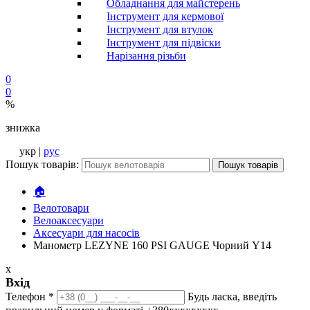
Обладнання для майстерень
Інструмент для кермової
Інструмент для втулок
Інструмент для підвіски
Нарізання різьби
0
0
%
знижка
укр |
рус
Пошук товарів:
Пошук товарів
🏠
Велотовари
Велоаксесуари
Аксесуари для насосів
Манометр LEZYNE 160 PSI GAUGE Чорний Y14
x
Вхід
Телефон
*
Будь ласка, введіть