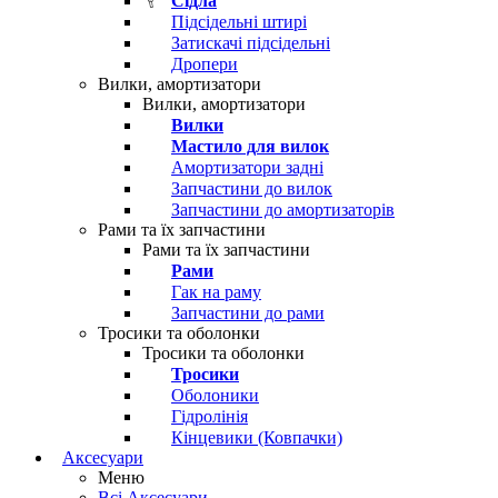
Сідла
Підсідельні штирі
Затискачі підсідельні
Дропери
Вилки, амортизатори
Вилки, амортизатори
Вилки
Мастило для вилок
Амортизатори задні
Запчастини до вилок
Запчастини до амортизаторів
Рами та їх запчастини
Рами та їх запчастини
Рами
Гак на раму
Запчастини до рами
Тросики та оболонки
Тросики та оболонки
Тросики
Оболоники
Гідролінія
Кінцевики (Ковпачки)
Аксесуари
Меню
Всі Аксесуари