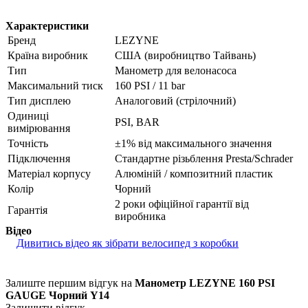
Характеристики
Бренд
LEZYNE
Країна виробник
США (виробництво Тайвань)
Тип
Манометр для велонасоса
Максимальний тиск
160 PSI / 11 bar
Тип дисплею
Аналоговий (стрілочний)
Одиниці
PSI, BAR
вимірювання
Точність
±1% від максимального значення
Підключення
Стандартне різьблення Presta/Schrader
Матеріал корпусу
Алюміній / композитний пластик
Колір
Чорний
2 роки офіційної гарантії від
Гарантія
виробника
Відео
Дивитись відео як зібрати велосипед з коробки
Залиште першим відгук на
Манометр LEZYNE 160 PSI
GAUGE Чорний Y14
Залишити відгук