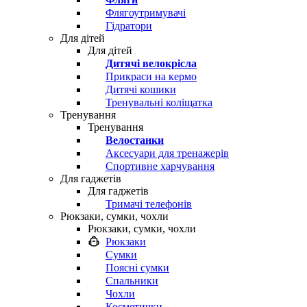
Флягоутримувачі
Гідратори
Для дітей
Для дітей
Дитячі велокрісла
Прикраси на кермо
Дитячі кошики
Тренувальні коліщатка
Тренування
Тренування
Велостанки
Аксесуари для тренажерів
Спортивне харчування
Для гаджетів
Для гаджетів
Тримачі телефонів
Рюкзаки, сумки, чохли
Рюкзаки, сумки, чохли
Рюкзаки
Сумки
Поясні сумки
Спальники
Чохли
Косметички