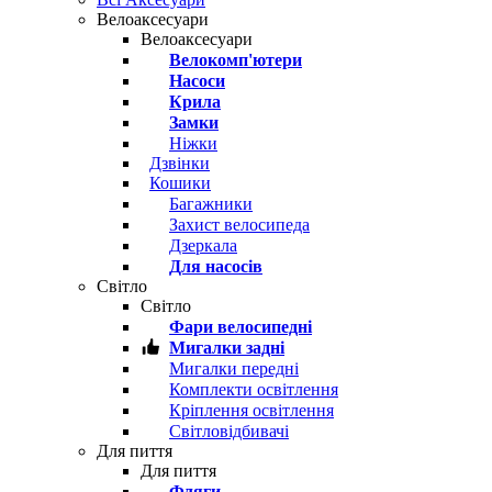
Велоаксесуари
Велоаксесуари
Велокомп'ютери
Насоси
Крила
Замки
Ніжки
Дзвінки
Кошики
Багажники
Захист велосипеда
Дзеркала
Для насосів
Світло
Світло
Фари велосипедні
Мигалки задні
Мигалки передні
Комплекти освітлення
Кріплення освітлення
Світловідбивачі
Для пиття
Для пиття
Фляги