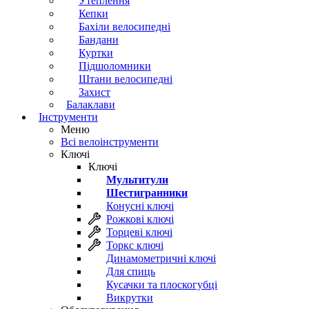
Утеплення
Кепки
Бахіли велосипедні
Бандани
Куртки
Підшоломники
Штани велосипедні
Захист
Балаклави
Інструменти
Меню
Всі велоінструменти
Ключі
Ключі
Мультитули
Шестигранники
Конусні ключі
Рожкові ключі
Торцеві ключі
Торкс ключі
Динамометричні ключі
Для спиць
Кусачки та плоскогубці
Викрутки