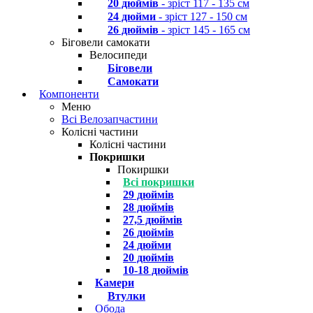
20 дюймів
- зріст 117 - 135 см
24 дюйми
- зріст 127 - 150 см
26 дюймів
- зріст 145 - 165 см
Біговели самокати
Велосипеди
Біговели
Самокати
Компоненти
Меню
Всі Велозапчастини
Колісні частини
Колісні частини
Покришки
Покиршки
Всі покришки
29 дюймів
28 дюймів
27,5 дюймів
26 дюймів
24 дюйми
20 дюймів
10-18 дюймів
Камери
Втулки
Обода