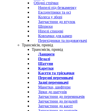
Обідні стрічки
Нипелі під безкамерку
Ексцентрики та осі
Колеса у зборі
Запчастини до втулок
Шприхи
Ніпелі спицеві
Ковпачки для камер
Перехідники та подовжувачі
Трансмісія, привід
Трансмісія, привід
Ланцюги
Педалі
Шатуни
Каретки
Касети та тріскачки
Передні перемикачі
Задні перемикачі
Манетки, шифтери
Зірки до шатунів
Запчастини до перемикачів
Запчастини до педалей
Запчастини до касет
Запчастини до шатунів