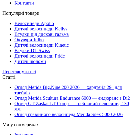
Контакти
Популярні товари
Велосипеди Apollo
Дитячі велосипеди Kellys
Втулки під дискові гальма
Окуляри Julbo
Дитячі велосипеди Kinetic
Втулки DT Swiss
Дитячі велосипеди Pride
Дитячі шоломи
Переглянути всі
Статті
Огляд Merida Big.Nine 200 2026 — хардтейл 29" для
трейлів
Огляд Merida Scultura Endurance 6000 — ендюранс з Di2
Огляд GT Zaskar LT Comp — трейловий велосипед 130
мм
Огляд гравійного велосипеда Merida Silex 5000 2026
Ми у соцмережах
Instagram