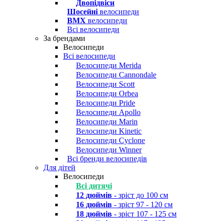
Двопідвіси
Шосейні
велосипеди
BMX
велосипеди
Всі велосипеди
За брендами
Велосипеди
Всі велосипеди
Велосипеди Merida
Велосипеди Cannondale
Велосипеди Scott
Велосипеди Orbea
Велосипеди Pride
Велосипеди Apollo
Велосипеди Marin
Велосипеди Kinetic
Велосипеди Cyclone
Велосипеди Winner
Всі бренди велосипедів
Для дітей
Велосипеди
Всі дитячі
12 дюймів
- зріст до 100 см
16 дюймів
- зріст 97 - 120 см
18 дюймів
- зріст 107 - 125 см