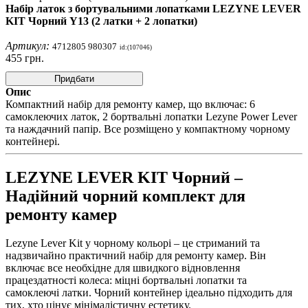
Набір латок з бортувальними лопатками LEZYNE LEVER
KIT Чорний Y13 (2 латки + 2 лопатки)
Артикул:
4712805 980307
id:(107046)
455
грн.
Придбати
Опис
Компактний набір для ремонту камер, що включає: 6
самоклеючих латок, 2 бортвальні лопатки Lezyne Power Lever
та наждачний папір. Все розміщено у компактному чорному
контейнері.
LEZYNE LEVER KIT Чорний –
Надійний чорний комплект для
ремонту камер
Lezyne Lever Kit у чорному кольорі – це стриманий та
надзвичайно практичний набір для ремонту камер. Він
включає все необхідне для швидкого відновлення
працездатності колеса: міцні бортвальні лопатки та
самоклеючі латки. Чорний контейнер ідеально підходить для
тих, хто цінує мінімалістичну естетику.