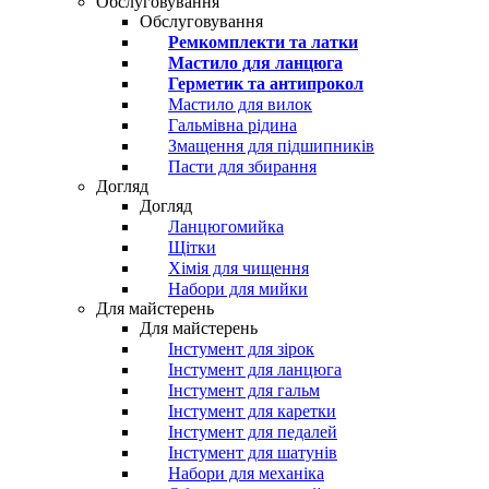
Обслуговування
Обслуговування
Ремкомплекти та латки
Мастило для ланцюга
Герметик та антипрокол
Мастило для вилок
Гальмівна рідина
Змащення для підшипників
Пасти для збирання
Догляд
Догляд
Ланцюгомийка
Щітки
Хімія для чищення
Набори для мийки
Для майстерень
Для майстерень
Інстумент для зірок
Інстумент для ланцюга
Інстумент для гальм
Інстумент для каретки
Інстумент для педалей
Інстумент для шатунів
Набори для механіка