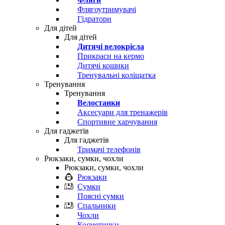
Флягоутримувачі
Гідратори
Для дітей
Для дітей
Дитячі велокрісла
Прикраси на кермо
Дитячі кошики
Тренувальні коліщатка
Тренування
Тренування
Велостанки
Аксесуари для тренажерів
Спортивне харчування
Для гаджетів
Для гаджетів
Тримачі телефонів
Рюкзаки, сумки, чохли
Рюкзаки, сумки, чохли
Рюкзаки
Сумки
Поясні сумки
Спальники
Чохли
Косметички