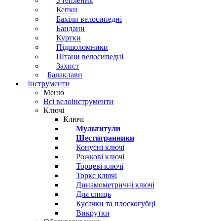
Утеплення
Кепки
Бахіли велосипедні
Бандани
Куртки
Підшоломники
Штани велосипедні
Захист
Балаклави
Інструменти
Меню
Всі велоінструменти
Ключі
Ключі
Мультитули
Шестигранники
Конусні ключі
Рожкові ключі
Торцеві ключі
Торкс ключі
Динамометричні ключі
Для спиць
Кусачки та плоскогубці
Викрутки