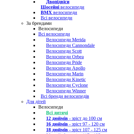
Двопідвіси
Шосейні
велосипеди
BMX
велосипеди
Всі велосипеди
За брендами
Велосипеди
Всі велосипеди
Велосипеди Merida
Велосипеди Cannondale
Велосипеди Scott
Велосипеди Orbea
Велосипеди Pride
Велосипеди Apollo
Велосипеди Marin
Велосипеди Kinetic
Велосипеди Cyclone
Велосипеди Winner
Всі бренди велосипедів
Для дітей
Велосипеди
Всі дитячі
12 дюймів
- зріст до 100 см
16 дюймів
- зріст 97 - 120 см
18 дюймів
- зріст 107 - 125 см