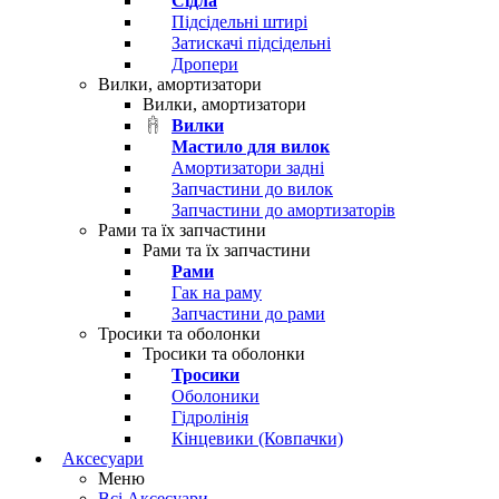
Сідла
Підсідельні штирі
Затискачі підсідельні
Дропери
Вилки, амортизатори
Вилки, амортизатори
Вилки
Мастило для вилок
Амортизатори задні
Запчастини до вилок
Запчастини до амортизаторів
Рами та їх запчастини
Рами та їх запчастини
Рами
Гак на раму
Запчастини до рами
Тросики та оболонки
Тросики та оболонки
Тросики
Оболоники
Гідролінія
Кінцевики (Ковпачки)
Аксесуари
Меню
Всі Аксесуари