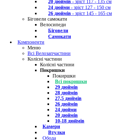
20 дюймів
- зріст 117 - 135 см
24 дюйми
- зріст 127 - 150 см
26 дюймів
- зріст 145 - 165 см
Біговели самокати
Велосипеди
Біговели
Самокати
Компоненти
Меню
Всі Велозапчастини
Колісні частини
Колісні частини
Покришки
Покиршки
Всі покришки
29 дюймів
28 дюймів
27,5 дюймів
26 дюймів
24 дюйми
20 дюймів
10-18 дюймів
Камери
Втулки
Обода