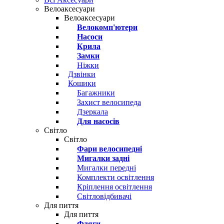
Велоаксесуари
Велоаксесуари
Велокомп'ютери
Насоси
Крила
Замки
Ніжки
Дзвінки
Кошики
Багажники
Захист велосипеда
Дзеркала
Для насосів
Світло
Світло
Фари велосипедні
Мигалки задні
Мигалки передні
Комплекти освітлення
Кріплення освітлення
Світловідбивачі
Для пиття
Для пиття
Фляги