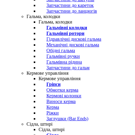
Запчастини до кареток
Запчастини до ланцюгів
Гальма, колодки
Гальма, колодки
Гальмівні колодки
Гальмівні ротори
Гідравлічні дискові гальма
Механічні дискові гальма
Обідні гальма
Гальмівні ручки
Гальмівна рідина
Запчастини до гальм
Кермове управління
Кермове управління
Гріпси
Обмотки керма
Кермові колонки
Виноси керма
Керма
Ріжки
Заглушки (Bar Ends)
Сідла, штирі
Сідла, штирі