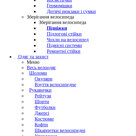
Гермомішки
Дитячі рюкзаки і сумки
Зберігання велосипеда
Зберігання велосипеда
Підніжки
Підлогові стійки
Чохли на велосипед
Підвісні системи
Ремонтні стійки
Одяг та захист
Меню
Весь велоодяг
Шоломи
Окуляри
Взуття велосипедне
Рукавички
Рейтузи
Шорти
Футболки
Джерсі
Костюми
Кофти
Шкарпетки велосипедні