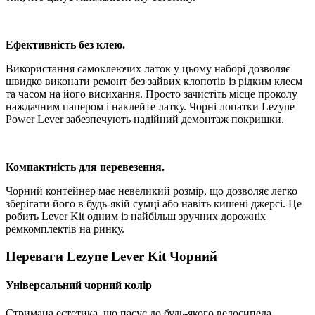
Ефективність без клею.
Використання самоклеючих латок у цьому наборі дозволяє
швидко виконати ремонт без зайвих клопотів із рідким клеєм
та часом на його висихання. Просто зачистіть місце проколу
наждачним папером і наклейте латку. Чорні лопатки Lezyne
Power Lever забезпечують надійний демонтаж покришки.
Компактність для перевезення.
Чорний контейнер має невеликий розмір, що дозволяє легко
зберігати його в будь-якій сумці або навіть кишені джерсі. Це
робить Lever Kit одним із найбільш зручних дорожніх
ремкомплектів на ринку.
Переваги Lezyne Lever Kit Чорний
Універсальний чорний колір
Стримана естетика, що пасує до будь-якого велосипеда.