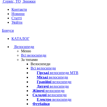
Сервіс, ТО
Знижки
Контакти
Новини
Статті
Увійти
Бонуси
КАТАЛОГ
Велосипеди
Меню
Всі велосипеди
За типами
Велосипеди
Всі велосипеди
Гірські
велосипеди MTB
Міські
велосипеди
Гравійні
велосипеди
Дитячі
велосипеди
Жіночі
велосипеди
Складні
велосипеди
Електро
велосипеди
Фетбайки