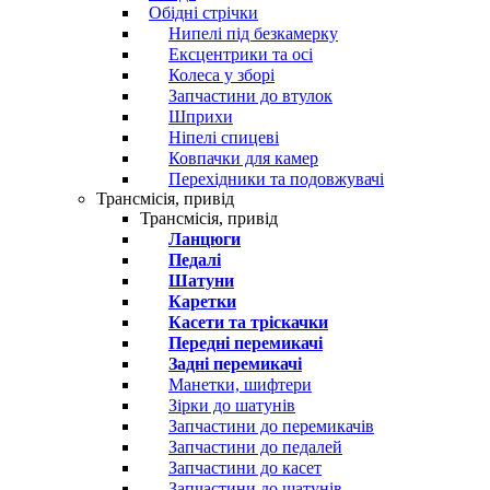
Обідні стрічки
Нипелі під безкамерку
Ексцентрики та осі
Колеса у зборі
Запчастини до втулок
Шприхи
Ніпелі спицеві
Ковпачки для камер
Перехідники та подовжувачі
Трансмісія, привід
Трансмісія, привід
Ланцюги
Педалі
Шатуни
Каретки
Касети та тріскачки
Передні перемикачі
Задні перемикачі
Манетки, шифтери
Зірки до шатунів
Запчастини до перемикачів
Запчастини до педалей
Запчастини до касет
Запчастини до шатунів