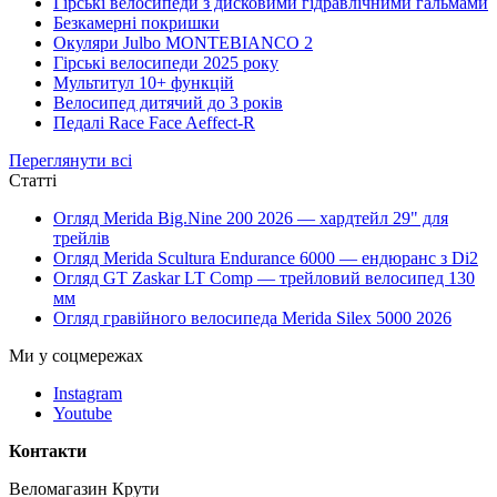
Гірські велосипеди з дисковими гідравлічними гальмами
Безкамерні покришки
Окуляри Julbo MONTEBIANCO 2
Гірські велосипеди 2025 року
Мультитул 10+ функцій
Велосипед дитячий до 3 років
Педалі Race Face Aeffect-R
Переглянути всі
Статті
Огляд Merida Big.Nine 200 2026 — хардтейл 29" для
трейлів
Огляд Merida Scultura Endurance 6000 — ендюранс з Di2
Огляд GT Zaskar LT Comp — трейловий велосипед 130
мм
Огляд гравійного велосипеда Merida Silex 5000 2026
Ми у соцмережах
Instagram
Youtube
Контакти
Веломагазин Крути