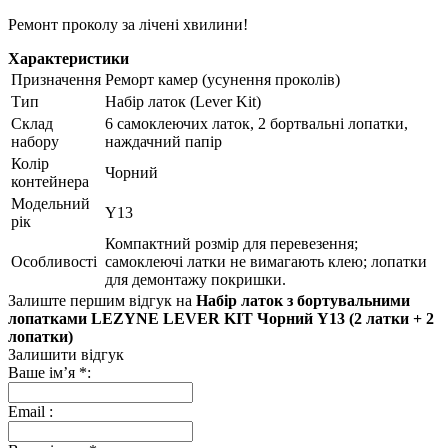
Ремонт проколу за лічені хвилини!
Характеристики
Призначення
Реморт камер (усунення проколів)
Тип
Набір латок (Lever Kit)
Склад
6 самоклеючих латок, 2 бортвальні лопатки,
набору
наждачний папір
Колір
Чорний
контейнера
Модельний
Y13
рік
Компактний розмір для перевезення;
Особливості
самоклеючі латки не вимагають клею; лопатки
для демонтажу покришки.
Залиште першим відгук на
Набір латок з бортувальними
лопатками LEZYNE LEVER KIT Чорний Y13 (2 латки + 2
лопатки)
Залишити відгук
Ваше ім’я
*
:
Email
: