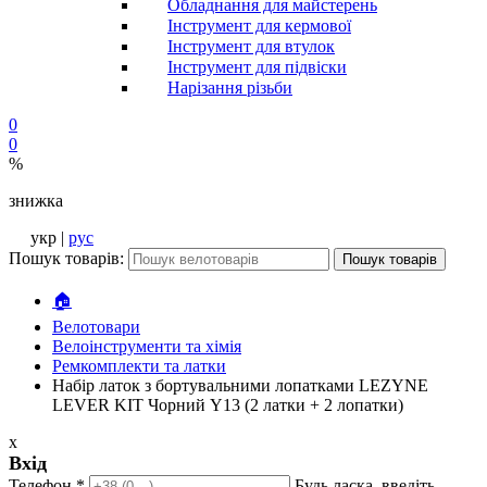
Обладнання для майстерень
Інструмент для кермової
Інструмент для втулок
Інструмент для підвіски
Нарізання різьби
0
0
%
знижка
укр |
рус
Пошук товарів:
Пошук товарів
🏠
Велотовари
Велоінструменти та хімія
Ремкомплекти та латки
Набір латок з бортувальними лопатками LEZYNE
LEVER KIT Чорний Y13 (2 латки + 2 лопатки)
x
Вхід
Телефон
*
Будь ласка, введіть