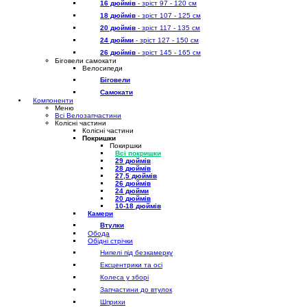
16 дюймів
- зріст 97 - 120 см
18 дюймів
- зріст 107 - 125 см
20 дюймів
- зріст 117 - 135 см
24 дюйми
- зріст 127 - 150 см
26 дюймів
- зріст 145 - 165 см
Біговели самокати
Велосипеди
Біговели
Самокати
Компоненти
Меню
Всі Велозапчастини
Колісні частини
Колісні частини
Покришки
Покиршки
Всі покришки
29 дюймів
28 дюймів
27,5 дюймів
26 дюймів
24 дюйми
20 дюймів
10-18 дюймів
Камери
Втулки
Обода
Обідні стрічки
Нипелі під безкамерку
Ексцентрики та осі
Колеса у зборі
Запчастини до втулок
Шприхи