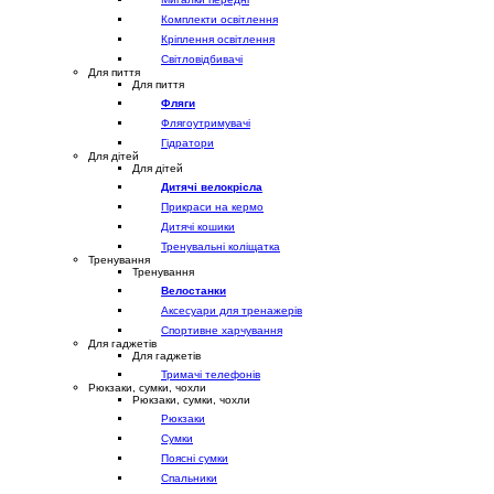
Комплекти освітлення
Кріплення освітлення
Світловідбивачі
Для пиття
Для пиття
Фляги
Флягоутримувачі
Гідратори
Для дітей
Для дітей
Дитячі велокрісла
Прикраси на кермо
Дитячі кошики
Тренувальні коліщатка
Тренування
Тренування
Велостанки
Аксесуари для тренажерів
Спортивне харчування
Для гаджетів
Для гаджетів
Тримачі телефонів
Рюкзаки, сумки, чохли
Рюкзаки, сумки, чохли
Рюкзаки
Сумки
Поясні сумки
Спальники