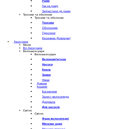
Рами
Гак на раму
Запчастини до рами
Тросики та оболонки
Тросики та оболонки
Тросики
Оболоники
Гідролінія
Кінцевики (Ковпачки)
Аксесуари
Меню
Всі Аксесуари
Велоаксесуари
Велоаксесуари
Велокомп'ютери
Насоси
Крила
Замки
Ніжки
Дзвінки
Кошики
Багажники
Захист велосипеда
Дзеркала
Для насосів
Світло
Світло
Фари велосипедні
Мигалки задні
Мигалки передні