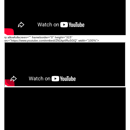
ry allowfullscreen="" frameborder="0" height="315"
src="https://www.youtube.com/embed/ZN1kp4RuSGQ" width="100%">