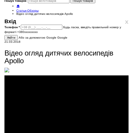
Пошук товарів:
Пошук товарів
🏠
Статьи-Обзоры
Відео огляд дитячих велосипедів Apollo
x
Вхід
Телефон
*
Будь ласка, введіть правильний номер у
форматі +380ххххххххх
Увійти
Або за допомогою Google
Google
21.03.2018
Відео огляд дитячих велосипедів
Apollo