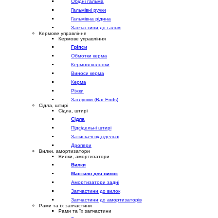
Обідні гальма
Гальмівні ручки
Гальмівна рідина
Запчастини до гальм
Кермове управління
Кермове управління
Гріпси
Обмотки керма
Кермові колонки
Виноси керма
Керма
Ріжки
Заглушки (Bar Ends)
Сідла, штирі
Сідла, штирі
Сідла
Підсідельні штирі
Затискачі підсідельні
Дропери
Вилки, амортизатори
Вилки, амортизатори
Вилки
Мастило для вилок
Амортизатори задні
Запчастини до вилок
Запчастини до амортизаторів
Рами та їх запчастини
Рами та їх запчастини