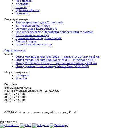
Про магазин
Доставка
Гарантія
Публічна оферта
Контакти
Популярні товари
Втулки кріплення диск Center Lock
Дитячі велосипеди Krook
Окуляри Julbo EXPLORER 2.0
Гірські велосипеди з дисковими гідравлічними гальмами
Жіночі міські велосипеди
Гравійний велосипед Cannondale
Втулки Longus
Чоловічі міські велосипеди
Переглянути всі
Статті
Огляд Merida Big.Nine 200 2026 — хардтейл 29" для трейлів
Огляд Merida Scultura Endurance 6000 — ендюранс з Di2
Огляд GT Zaskar LT Comp — трейловий велосипед 130 мм
Огляд гравійного велосипеда Merida Silex 5000 2026
Ми у соцмережах
Instagram
Youtube
Контакти
Веломагазин Крути
м.Київ вул.Здолбунівська 7г ТЦ "NOVUS"
(093) 777 00 80
(096) 777 00 80
(066) 777 00 80
©
2026 Kruti.com.ua - велосипедний магазин у Києві
Ми в мережі