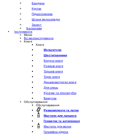
Бандани
Куртки
Підшоломники
Штани велосипедні
Захист
Балаклави
Інструменти
Меню
Всі велоінструменти
Ключі
Ключі
Мультитули
Шестигранники
Конусні ключі
Рожкові ключі
Торцеві ключі
Торкс ключі
Динамометричні ключі
Для спиць
Кусачки та плоскогубці
Викрутки
Обслуговування
Обслуговування
Ремкомплекти та латки
Мастило для ланцюга
Герметик та антипрокол
Мастило для вилок
Гальмівна рідина