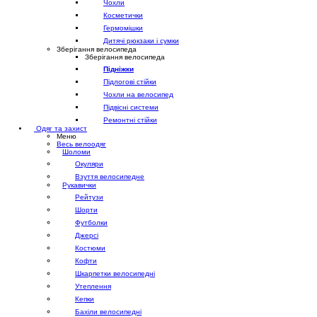
Чохли
Косметички
Гермомішки
Дитячі рюкзаки і сумки
Зберігання велосипеда
Зберігання велосипеда
Підніжки
Підлогові стійки
Чохли на велосипед
Підвісні системи
Ремонтні стійки
Одяг та захист
Меню
Весь велоодяг
Шоломи
Окуляри
Взуття велосипедне
Рукавички
Рейтузи
Шорти
Футболки
Джерсі
Костюми
Кофти
Шкарпетки велосипедні
Утеплення
Кепки
Бахіли велосипедні