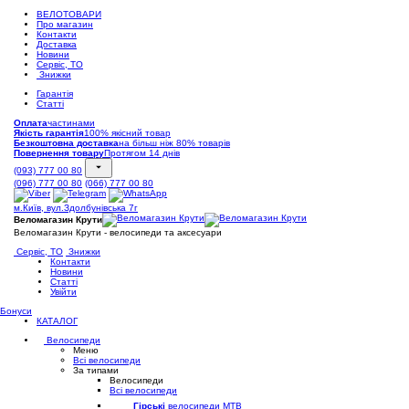
ВЕЛОТОВАРИ
Про магазин
Контакти
Доставка
Новини
Сервіс, ТО
Знижки
Гарантія
Статті
Оплата
частинами
Якість гарантія
100% якісний товар
Безкоштовна доставка
на більш ніж 80% товарів
Повернення товару
Протягом 14 днів
(093) 777 00 80
(096) 777 00 80
(066) 777 00 80
м.Київ, вул.Здолбунівська 7г
Веломагазин Крути
Веломагазин Крути - велосипеди та аксесуари
Сервіс, ТО
Знижки
Контакти
Новини
Статті
Увійти
Бонуси
КАТАЛОГ
Велосипеди
Меню
Всі велосипеди
За типами
Велосипеди
Всі велосипеди
Гірські
велосипеди MTB