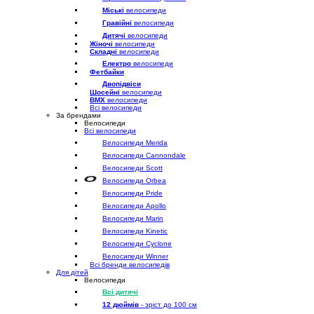
Міські
велосипеди
Гравійні
велосипеди
Дитячі
велосипеди
Жіночі
велосипеди
Складні
велосипеди
Електро
велосипеди
Фетбайки
Двопідвіси
Шосейні
велосипеди
BMX
велосипеди
Всі велосипеди
За брендами
Велосипеди
Всі велосипеди
Велосипеди Merida
Велосипеди Cannondale
Велосипеди Scott
Велосипеди Orbea
Велосипеди Pride
Велосипеди Apollo
Велосипеди Marin
Велосипеди Kinetic
Велосипеди Cyclone
Велосипеди Winner
Всі бренди велосипедів
Для дітей
Велосипеди
Всі дитячі
12 дюймів
- зріст до 100 см