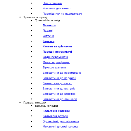
Ніпелі спицеві
Ковпачки для камер
Перехідники та подовжувачі
Трансмісія, привід
Трансмісія, привід
Ланцюги
Педалі
Шатуни
Каретки
Касети та тріскачки
Передні перемикачі
Задні перемикачі
Манетки, шифтери
Зірки до шатунів
Запчастини до перемикачів
Запчастини до педалей
Запчастини до касет
Запчастини до шатунів
Запчастини до кареток
Запчастини до ланцюгів
Гальма, колодки
Гальма, колодки
Гальмівні колодки
Гальмівні ротори
Гідравлічні дискові гальма
Механічні дискові гальма