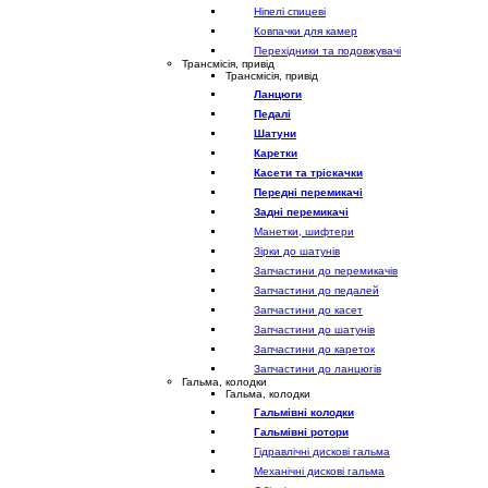
Ніпелі спицеві
Ковпачки для камер
Перехідники та подовжувачі
Трансмісія, привід
Трансмісія, привід
Ланцюги
Педалі
Шатуни
Каретки
Касети та тріскачки
Передні перемикачі
Задні перемикачі
Манетки, шифтери
Зірки до шатунів
Запчастини до перемикачів
Запчастини до педалей
Запчастини до касет
Запчастини до шатунів
Запчастини до кареток
Запчастини до ланцюгів
Гальма, колодки
Гальма, колодки
Гальмівні колодки
Гальмівні ротори
Гідравлічні дискові гальма
Механічні дискові гальма