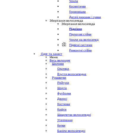
Чохли
Косметички
Гермомішки
Дитячі рюкзаки і сумки
Зберігання велосипеда
Зберігання велосипеда
Підніжки
Підлогові стійки
Чохли на велосипед
Підвісні системи
Ремонтні стійки
Одяг та захист
Меню
Весь велоодяг
Шоломи
Окуляри
Взуття велосипедне
Рукавички
Рейтузи
Шорти
Футболки
Джерсі
Костюми
Кофти
Шкарпетки велосипедні
Утеплення
Кепки
Бахіли велосипедні