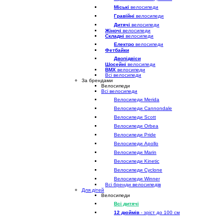
Міські
велосипеди
Гравійні
велосипеди
Дитячі
велосипеди
Жіночі
велосипеди
Складні
велосипеди
Електро
велосипеди
Фетбайки
Двопідвіси
Шосейні
велосипеди
BMX
велосипеди
Всі велосипеди
За брендами
Велосипеди
Всі велосипеди
Велосипеди Merida
Велосипеди Cannondale
Велосипеди Scott
Велосипеди Orbea
Велосипеди Pride
Велосипеди Apollo
Велосипеди Marin
Велосипеди Kinetic
Велосипеди Cyclone
Велосипеди Winner
Всі бренди велосипедів
Для дітей
Велосипеди
Всі дитячі
12 дюймів
- зріст до 100 см