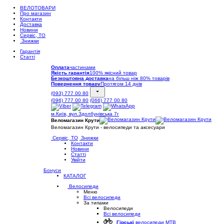
ВЕЛОТОВАРИ
Про магазин
Контакти
Доставка
Новини
Сервіс, ТО
Знижки
Гарантія
Статті
Оплата
частинами
Якість гарантія
100% якісний товар
Безкоштовна доставка
на більш ніж 80% товарів
Повернення товару
Протягом 14 днів
(093) 777 00 80
(096) 777 00 80
(066) 777 00 80
м.Київ, вул.Здолбунівська 7г
Веломагазин Крути
Веломагазин Крути - велосипеди та аксесуари
Сервіс, ТО
Знижки
Контакти
Новини
Статті
Увійти
Бонуси
КАТАЛОГ
Велосипеди
Меню
Всі велосипеди
За типами
Велосипеди
Всі велосипеди
Гірські
велосипеди MTB