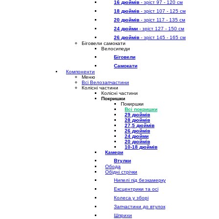
16 дюймів
- зріст 97 - 120 см
18 дюймів
- зріст 107 - 125 см
20 дюймів
- зріст 117 - 135 см
24 дюйми
- зріст 127 - 150 см
26 дюймів
- зріст 145 - 165 см
Біговели самокати
Велосипеди
Біговели
Самокати
Компоненти
Меню
Всі Велозапчастини
Колісні частини
Колісні частини
Покришки
Покиршки
Всі покришки
29 дюймів
28 дюймів
27,5 дюймів
26 дюймів
24 дюйми
20 дюймів
10-18 дюймів
Камери
Втулки
Обода
Обідні стрічки
Нипелі під безкамерку
Ексцентрики та осі
Колеса у зборі
Запчастини до втулок
Шприхи