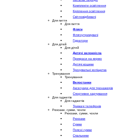
Комплекти освітлення
Кріплення освітлення
Світловідбивачі
Для пиття
Для пиття
Фляги
Флягоутримувачі
Гідратори
Для дітей
Для дітей
Дитячі велокрісла
Прикраси на кермо
Дитячі кошики
Тренувальні коліщатка
Тренування
Тренування
Велостанки
Аксесуари для тренажерів
Спортивне харчування
Для гаджетів
Для гаджетів
Тримачі телефонів
Рюкзаки, сумки, чохли
Рюкзаки, сумки, чохли
Рюкзаки
Сумки
Поясні сумки
Спальники