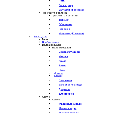
Рами
Гак на раму
Запчастини до рами
Тросики та оболонки
Тросики та оболонки
Тросики
Оболоники
Гідролінія
Кінцевики (Ковпачки)
Аксесуари
Меню
Всі Аксесуари
Велоаксесуари
Велоаксесуари
Велокомп'ютери
Насоси
Крила
Замки
Ніжки
Дзвінки
Кошики
Багажники
Захист велосипеда
Дзеркала
Для насосів
Світло
Світло
Фари велосипедні
Мигалки задні
Мигалки передні