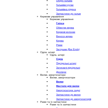
Обідні гальма
Гальмівні ручки
Гальмівна рідина
Запчастини до гальм
Кермове управління
Кермове управління
Гріпси
Обмотки керма
Кермові колонки
Виноси керма
Керма
Ріжки
Заглушки (Bar Ends)
Сідла, штирі
Сідла, штирі
Сідла
Підсідельні штирі
Затискачі підсідельні
Дропери
Вилки, амортизатори
Вилки, амортизатори
Вилки
Мастило для вилок
Амортизатори задні
Запчастини до вилок
Запчастини до амортизаторів
Рами та їх запчастини
Рами та їх запчастини