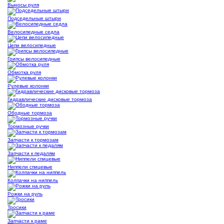
Выносы руля
Подседельные штыри
Велосипедные седла
Цепи велосипедные
Грипсы велосипедные
Обмотка руля
Рулевые колонки
Гидравлические дисковые тормоза
Ободные тормоза
Тормозные ручки
Запчасти к тормозам
Запчасти к педалям
Ниппели спицевые
Колпачки на ниппель
Рожки на руль
Тросики
Запчасти к раме