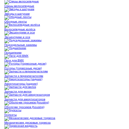
Спицы велосипедные
Звёзды к шатунам
Ободные ленты
Велосипедные колёса
Эксцентрики и оси
Подседельные зажимы
Подшипники
Пеги для BMX
Роторы (тормозные диски)
Запчасти к переключателям
Амортизаторы (задние)
Запчасти для вилок
Запчасти для амортизаторов
Оболочки тросиков (housing)
Групсеты
Механические дисковые тормоза