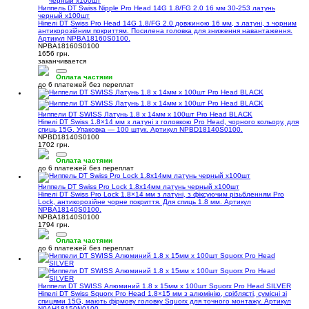
Ниппель DT Swiss Nipple Pro Head 14G 1.8/FG 2.0 16 мм 30-253 латунь
черный х100шт
Ніпелі DT Swiss Pro Head 14G 1.8/FG 2.0 довжиною 16 мм, з латуні, з чорним
антикорозійним покриттям. Посилена головка для зниження навантаження.
Артикул NPBA18160S0100.
NPBA18160S0100
1656 грн.
заканчивается
Оплата частями
до 6 платежей без переплат
Ниппели DT SWISS Латунь 1.8 x 14мм х 100шт Pro Head BLACK
Ніпелі DT Swiss 1.8×14 мм з латуні з головкою Pro Head, чорного кольору, для
спиць 15G. Упаковка — 100 штук. Артикул NPBD18140S0100.
NPBD18140S0100
1702 грн.
Оплата частями
до 6 платежей без переплат
Ниппель DT Swiss Pro Lock 1.8х14мм латунь черный х100шт
Ніпелі DT Swiss Pro Lock 1.8×14 мм з латуні, з фіксуючим різьбленням Pro
Lock, антикорозійне чорне покриття. Для спиць 1.8 мм. Артикул
NPBA18140S0100.
NPBA18140S0100
1794 грн.
Оплата частями
до 6 платежей без переплат
Ниппели DT SWISS Алюминий 1.8 x 15мм х 100шт Squorx Pro Head SILVER
Ніпелі DT Swiss Squorx Pro Head 1.8×15 мм з алюмінію, сріблясті, сумісні зі
спицями 15G, мають фірмову головку Squorx для точного монтажу. Артикул
N0AH18150N0100.