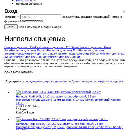
Велозапчасти
Ниппели спицевые
x
Вход
Телефон
*
Пожалуйста, введите правильный номер в
формате +380XXXXXXXXX
Войти
Или с помощью Google
Google
Ниппели спицевые
Ниппели для спиц FireEye
Ниппели для спиц DT Swiss
Ниппели для спиц Race
Face
Ниппели для спиц Remerx
Ниппели для спиц Rodi
Ниппели для спиц
алюминиевые
Ниппели для спиц латунные
Ниппели для спиц 100 шт
Ниппели для спиц
32 шт
Ниппели для спиц 36 шт
Ниппели для спиц 38 шт
Нипели — это резьбовые элементы, которые соединяют спицы с ободом колеса. Они
обеспечивают натяжение спиц, влияют на жёсткость и стабильность колеса, а также
играют ключевую роль в его правильной центровке.
ПОКАЗАТИ ФІЛЬТРИ
Сортировать:
популярные
дороже
дешевле
забрать сегодня
со скидками
предзаказ
Ниппель Rodi 14G, 14x2 мм, латунь, серебристый, 32 шт.
Матеріал: латунь Діаметр: 2 мм Довжина: 14 мм Колір: сріблястий Калібр:
14G...
prt8CCBZ2014-32
189 грн.
Кэшбэк
3 грн
Ниппель Rodi 14/13G, 14x2,3 мм, латунь, серебристый, 36 шт.
Матеріал: латунь Діаметр: 2,3 мм Довжина: 14 мм Колір: сріблястий Калібр: