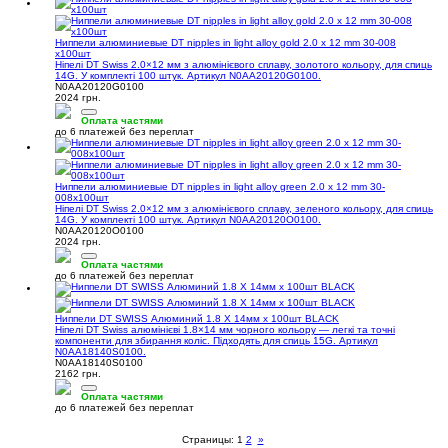
Ниппели алюминиевые DT nipples in light alloy gold 2.0 x 12 mm 30-008
х100шт
Ніпелі DT Swiss 2.0×12 мм з алюмінієвого сплаву, золотого кольору, для спиць
14G. У комплекті 100 штук. Артикул N0AA20120G0100.
N0AA20120G0100
2024 грн.
Оплата частями
до 6 платежей без переплат
Ниппели алюминиевые DT nipples in light alloy green 2.0 x 12 mm 30-
008х100шт
Ніпелі DT Swiss 2.0×12 мм з алюмінієвого сплаву, зеленого кольору, для спиць
14G. У комплекті 100 штук. Артикул N0AA20120O0100.
N0AA20120O0100
2024 грн.
Оплата частями
до 6 платежей без переплат
Ниппели DT SWISS Алюминий 1.8 X 14мм х 100шт BLACK
Ніпелі DT Swiss алюмінієві 1.8×14 мм чорного кольору — легкі та точні
компоненти для збирання коліс. Підходять для спиць 15G. Артикул
N0AA18140S0100.
N0AA18140S0100
2162 грн.
Оплата частями
до 6 платежей без переплат
Страницы:
1
2
»