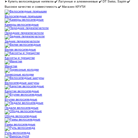
➤ Купить велосипедные ниппели ✔️ Латунные и алюминиевые ✔️ DT Swiss, Sapim ✔️
Высокое качество и совместимость ✔️ Магазин КРУТИ
Велосипедные покрышки
Камеры велосипедные
Передние переключатели
Задние переключатели
Вилки велосипедные
Кассеты и трещотки
Манетки
Тормозные колодки
Велосипедные шатуны
Каретки велосипедные
Втулки велосипедные
Педали велосипедные
Обода велосипедные
Рамы велосипедные
Руль велосипеда