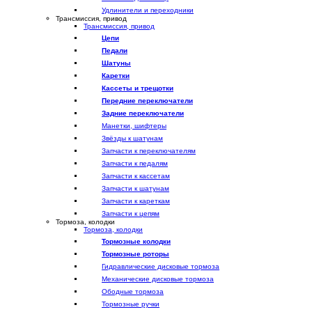
Удлинители и переходники
Трансмиссия, привод
Трансмиссия, привод
Цепи
Педали
Шатуны
Каретки
Кассеты и трещотки
Передние переключатели
Задние переключатели
Манетки, шифтеры
Звёзды к шатунам
Запчасти к переключателям
Запчасти к педалям
Запчасти к кассетам
Запчасти к шатунам
Запчасти к кареткам
Запчасти к цепям
Тормоза, колодки
Тормоза, колодки
Тормозные колодки
Тормозные роторы
Гидравлические дисковые тормоза
Механические дисковые тормоза
Ободные тормоза
Тормозные ручки