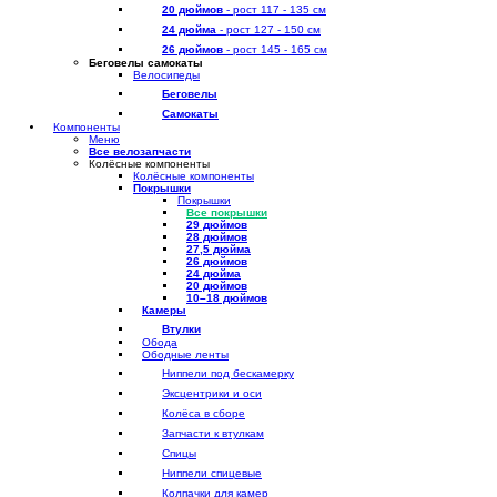
20 дюймов
- рост 117 - 135 см
24 дюйма
- рост 127 - 150 см
26 дюймов
- рост 145 - 165 см
Беговелы самокаты
Велосипеды
Беговелы
Самокаты
Компоненты
Меню
Все велозапчасти
Колёсные компоненты
Колёсные компоненты
Покрышки
Покрышки
Все покрышки
29 дюймов
28 дюймов
27,5 дюйма
26 дюймов
24 дюйма
20 дюймов
10–18 дюймов
Камеры
Втулки
Обода
Ободные ленты
Ниппели под бескамерку
Эксцентрики и оси
Колёса в сборе
Запчасти к втулкам
Спицы
Ниппели спицевые
Колпачки для камер