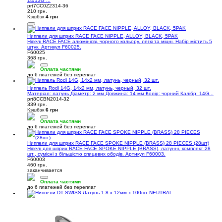
14/13G ...
prt7CC0Z2314-36
210 грн.
Кэшбэк
4 грн
Ниппели для шприх RACE FACE NIPPLE, ALLOY, BLACK, 5PAK
Ніпелі RACE FACE алюмінієві, чорного кольору, легкі та міцні. Набір містить 5
штук. Артикул F60025.
F60025
368 грн.
Оплата частями
до 6 платежей без переплат
Ниппель Rodi 14G, 14x2 мм, латунь, черный, 32 шт.
Матеріал: латунь Діаметр: 2 мм Довжина: 14 мм Колір: чорний Калібр: 14G...
prt8CCBN2014-32
339 грн.
Кэшбэк
6 грн
Оплата частями
до 6 платежей без переплат
Ниппели для шприх RACE FACE SPOKE NIPPLE (BRASS) 28 PIECES (28шт)
Ніпелі для шприх RACE FACE SPOKE NIPPLE (BRASS), латунні, комплект 28
шт., сумісні з більшістю спицевих ободів. Артикул F60003.
F60003
460 грн.
заканчивается
Оплата частями
до 6 платежей без переплат