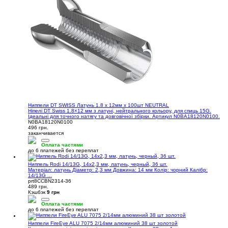
Ниппели DT SWISS Латунь 1.8 x 12мм х 100шт NEUTRAL
Ніпелі DT Swiss 1.8×12 мм з латуні, нейтрального кольору, для спиць 15G.
Ідеальні для точного натягу та довговічної збірки. Артикул N0BA18120N0100.
N0BA18120N0100
496 грн.
заканчивается
Оплата частями
до 6 платежей без переплат
Ниппель Rodi 14/13G, 14x2,3 мм, латунь, черный, 36 шт.
Матеріал: латунь Діаметр: 2,3 мм Довжина: 14 мм Колір: чорний Калібр:
14/13G ...
prt8CCBN2314-36
489 грн.
Кэшбэк
9 грн
Оплата частями
до 6 платежей без переплат
Ниппели FireEye ALU 7075 2/14мм алюминий 38 шт золотой