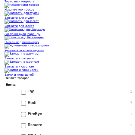
Тормозная жидкость
Наконечники тросов
Запчасти для втулок
Запчасти для кассет
Заглушки руля, баренды
Нипели под бескамерку
Удлинители и переходники
Запчасти к шатунам
Запчасти к кареткам
Замки и пины цепей
Фильтр товаров
Бренд
TW
1
Rodi
7
FireEye
1
Remerx
1