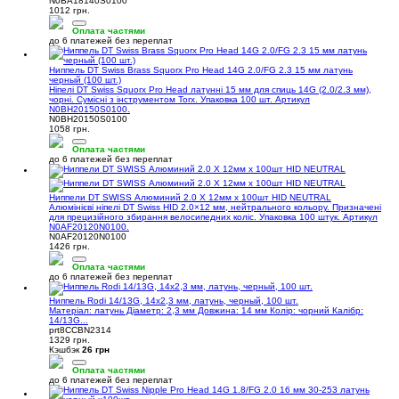
N0BA18140S0100
1012 грн.
Оплата частями
до 6 платежей без переплат
Ниппель DT Swiss Brass Squorx Pro Head 14G 2.0/FG 2.3 15 мм латунь
черный (100 шт.)
Ніпелі DT Swiss Squorx Pro Head латунні 15 мм для спиць 14G (2.0/2.3 мм),
чорні. Сумісні з інструментом Torx. Упаковка 100 шт. Артикул
N0BH20150S0100.
N0BH20150S0100
1058 грн.
Оплата частями
до 6 платежей без переплат
Ниппели DT SWISS Алюминий 2.0 X 12мм х 100шт HID NEUTRAL
Алюмінієві ніпелі DT Swiss HID 2.0×12 мм, нейтрального кольору. Призначені
для прецизійного збирання велосипедних коліс. Упаковка 100 штук. Артикул
N0AF20120N0100.
N0AF20120N0100
1426 грн.
Оплата частями
до 6 платежей без переплат
Ниппель Rodi 14/13G, 14x2,3 мм, латунь, черный, 100 шт.
Матеріал: латунь Діаметр: 2,3 мм Довжина: 14 мм Колір: чорний Калібр:
14/13G...
prt8CCBN2314
1329 грн.
Кэшбэк
26 грн
Оплата частями
до 6 платежей без переплат