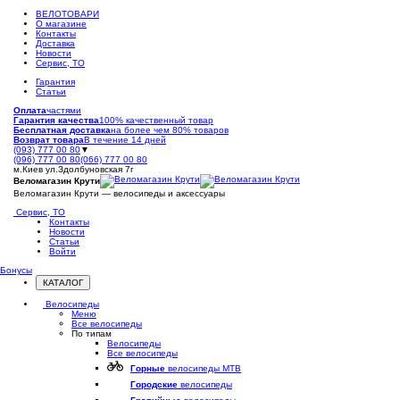
ВЕЛОТОВАРИ
О магазине
Контакты
Доставка
Новости
Сервис, ТО
Гарантия
Статьи
Оплата
частями
Гарантия качества
100% качественный товар
Бесплатная доставка
на более чем 80% товаров
Возврат товара
В течение 14 дней
(093) 777 00 80
▼
(096) 777 00 80
(066) 777 00 80
м.Киев ул.Здолбуновская 7г
Веломагазин Крути
Веломагазин Крути — велосипеды и аксессуары
Сервис, ТО
Контакты
Новости
Статьи
Войти
Бонусы
КАТАЛОГ
Открыть
меню
Велосипеды
Меню
Все велосипеды
По типам
Велосипеды
Все велосипеды
Горные
велосипеды MTB
Городские
велосипеды