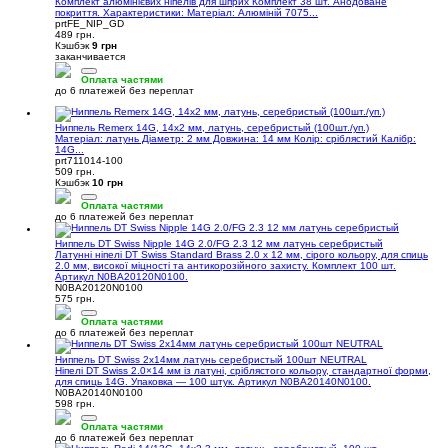
Комплект алюмінієвих ніпелів для шприх Комплект 38 шт. Анодоване
покриття. Характеристики: Матеріал: Алюміній 7075...
prtFE_NIP_GD
489 грн.
Кэшбэк
9 грн
заканчивается
Оплата частями
до 6 платежей без переплат
Ниппель Remerx 14G, 14х2 мм, латунь, серебристый (100шт./уп.)
Матеріал: латунь Діаметр: 2 мм Довжина: 14 мм Колір: сріблястий Калібр:
14G...
prt711014-100
509 грн.
Кэшбэк
10 грн
Оплата частями
до 6 платежей без переплат
Ниппель DT Swiss Nipple 14G 2.0/FG 2.3 12 мм латунь серебристый
Латунні ніпелі DT Swiss Standard Brass 2.0 x 12 мм, сірого кольору, для спиць
2.0 мм, високої міцності та антикорозійного захисту. Комплект 100 шт.
Артикул N0BA20120N0100.
N0BA20120N0100
575 грн.
Оплата частями
до 6 платежей без переплат
Ниппель DT Swiss 2х14мм латунь серебристый 100шт NEUTRAL
Ніпелі DT Swiss 2.0×14 мм із латуні, сріблястого кольору, стандартної форми,
для спиць 14G. Упаковка — 100 штук. Артикул N0BA20140N0100.
N0BA20140N0100
598 грн.
Оплата частями
до 6 платежей без переплат