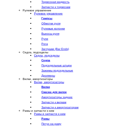
Тормозная жидкость
Запчасти к тормозам
Рулевое управление
Рулевое управление
Грипсы
Обмотки руля
Рулевые колонки
Выносы руля
Рули
Рога
Заглушки (Bar Ends)
Седла, подседелы
Седла, подседелы
Седла
Подседельные штыри
Зажимы подседельные
Дропперы
Вилки, амортизаторы
Вилки, амортизаторы
Вилки
Смазка для вилок
Амортизаторы задние
Запчасти к вилкам
Запчасти к амортизаторам
Рамы и запчасти к ним
Рамы и запчасти к ним
Рамы
Петух на раму