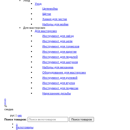
Уход
Уход
Цепемойка
Щётки
Химия для чистки
Наборы для мойки
Для мастерских
Для мастерских
Инструмент для звёзд
Инструмент для цепи
Инструмент для тормозов
Инструмент для каретки
Инструмент для педалей
Инструмент для шатунов
Наборы для механика
Оборудование для мастерских
Инструмент для рулевой
Инструмент для втулок
Инструмент для подвески
Нарезанние резьбы
0
0
%
скидка
рус |
укр
Поиск товаров:
Поиск товаров
⌂
Велотовары