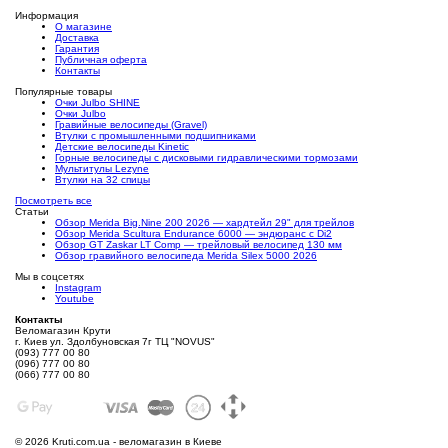
Информация
О магазине
Доставка
Гарантия
Публичная оферта
Контакты
Популярные товары
Очки Julbo SHINE
Очки Julbo
Гравийные велосипеды (Gravel)
Втулки с промышленными подшипниками
Детские велосипеды Kinetic
Горные велосипеды с дисковыми гидравлическими тормозами
Мультитулы Lezyne
Втулки на 32 спицы
Посмотреть все
Статьи
Обзор Merida Big.Nine 200 2026 — хардтейл 29" для трейлов
Обзор Merida Scultura Endurance 6000 — эндюранс с Di2
Обзор GT Zaskar LT Comp — трейловый велосипед 130 мм
Обзор гравийного велосипеда Merida Silex 5000 2026
Мы в соцсетях
Instagram
Youtube
Контакты
Веломагазин Крути
г. Киев ул. Здолбуновская 7г ТЦ "NOVUS"
(093) 777 00 80
(096) 777 00 80
(066) 777 00 80
©
2026 Kruti.com.ua - веломагазин в Киеве