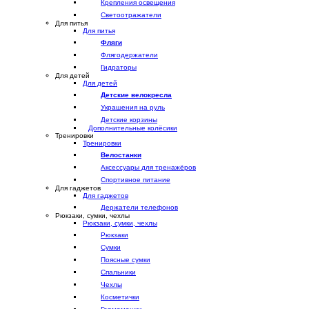
Крепления освещения
Светоотражатели
Для питья
Для питья
Фляги
Флягодержатели
Гидраторы
Для детей
Для детей
Детские велокресла
Украшения на руль
Детские корзины
Дополнительные колёсики
Тренировки
Тренировки
Велостанки
Аксессуары для тренажёров
Спортивное питание
Для гаджетов
Для гаджетов
Держатели телефонов
Рюкзаки, сумки, чехлы
Рюкзаки, сумки, чехлы
Рюкзаки
Сумки
Поясные сумки
Спальники
Чехлы
Косметички