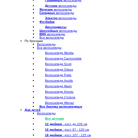
Гравийные
велосипеды
Детские
велосипеды
Женские
велосипеды
Складные
велосипеды
Электро
велосипеды
Фэтбайки
Двухподвесы
Шоссейные
велосипеды
BMX
велосипеды
Все велосипеды
По брендам
Велосипеды
Все велосипеды
Велосипеди Merida
Велосипеди Cannondale
Велосипеди Scott
Велосипеди Orbea
Велосипеди Pride
Велосипеди Apollo
Велосипеди Marin
Велосипеди Kinetic
Велосипеди Cyclone
Велосипеди Winner
Все бренды велосипедные
Для детей
Велосипеды
Все детские
12 дюймов
- рост до 100 см
16 дюймов
- рост 97 - 120 см
18 дюймов
- рост 107 - 125 см