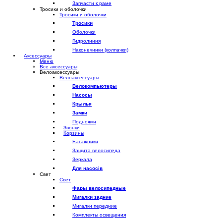
Запчасти к раме
Тросики и оболочки
Тросики и оболочки
Тросики
Оболочки
Гидролиния
Наконечники (колпачки)
Аксессуары
Меню
Все аксессуары
Велоаксессуары
Велоаксессуары
Велокомпьютеры
Насосы
Крылья
Замки
Подножки
Звонки
Корзины
Багажники
Защита велосипеда
Зеркала
Для насосів
Свет
Свет
Фары велосипедные
Мигалки задние
Мигалки передние
Комплекты освещения