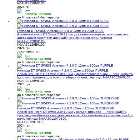
N0AH18150N0100
2024 грн.
Оплата частями
до 6 платежей без переплат
Ниппели DT SWISS Алюминий 2.0 X 12мм х 100шт BLUE
Алюмінієві ніпелі DT Swiss 2.0×12 мм у синьому кольорі — легкі, міцні та з
анодованим покриттям для надійного збирання коліс. Артикул
N0AA20120B0100.
N0AA20120B0100
2024 грн.
заканчивается
Оплата частями
до 6 платежей без переплат
Ниппели DT SWISS Алюминий 2.0 X 12мм х 100шт PURPLE
Алюмінієві ніпелі DT Swiss 2.0×12 мм у фіолетовому кольорі — легкі, міцні та
ідеально підходять для точного збирання коліс. Артикул N0AA20120V0100.
N0AA20120V0100
2024 грн.
Оплата частями
до 6 платежей без переплат
Ниппели DT SWISS Алюминий 2.0 X 12мм х 100шт TURQUOISE
Алюмінієві ніпелі DT Swiss 2.0×12 мм у кольорі turquoise — легкі, надійні,
ідеальні для збирання високоточних коліс. Поставляються у комплекті по 100
штук. Артикул N0AA20120T0100.
N0AA20120T0100
2024 грн.
Оплата частями
до 6 платежей без переплат