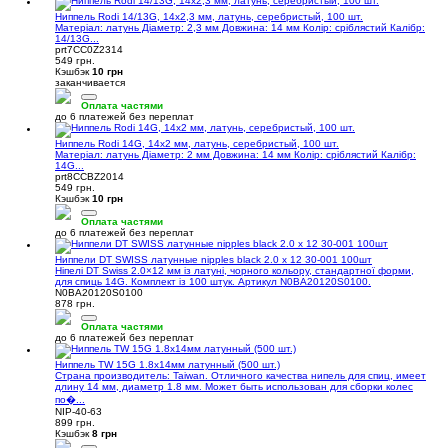
Ниппель Rodi 14/13G, 14x2,3 мм, латунь, серебристый, 100 шт.
Матеріал: латунь Діаметр: 2,3 мм Довжина: 14 мм Колір: сріблястий Калібр:
14/13G...
prt7CC0Z2314
549 грн.
Кэшбэк
10 грн
заканчивается
Оплата частями
до 6 платежей без переплат
Ниппель Rodi 14G, 14x2 мм, латунь, серебристый, 100 шт.
Матеріал: латунь Діаметр: 2 мм Довжина: 14 мм Колір: сріблястий Калібр:
14G...
prt8CCBZ2014
549 грн.
Кэшбэк
10 грн
Оплата частями
до 6 платежей без переплат
Ниппели DT SWISS латунные nipples black 2.0 x 12 30-001 100шт
Ніпелі DT Swiss 2.0×12 мм із латуні, чорного кольору, стандартної форми,
для спиць 14G. Комплект із 100 штук. Артикул N0BA20120S0100.
N0BA20120S0100
878 грн.
Оплата частями
до 6 платежей без переплат
Ниппель TW 15G 1.8x14мм латунный (500 шт.)
Страна производитель: Taiwan. Отличного качества нипель для спиц, имеет
длину 14 мм, диаметр 1.8 мм. Может быть использован для сборки колес
по�...
NIP-40-63
899 грн.
Кэшбэк
8 грн