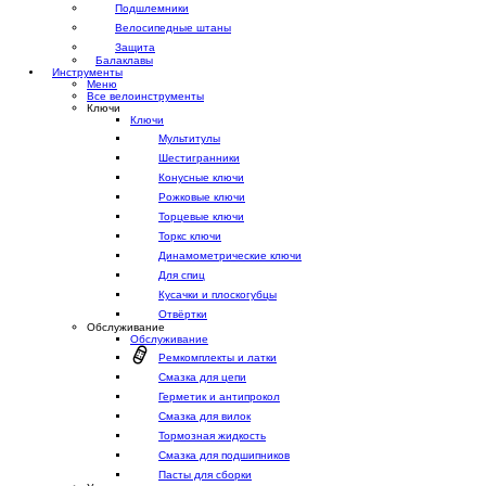
Подшлемники
Велосипедные штаны
Защита
Балаклавы
Инструменты
Меню
Все велоинструменты
Ключи
Ключи
Мультитулы
Шестигранники
Конусные ключи
Рожковые ключи
Торцевые ключи
Торкс ключи
Динамометрические ключи
Для спиц
Кусачки и плоскогубцы
Отвёртки
Обслуживание
Обслуживание
Ремкомплекты и латки
Смазка для цепи
Герметик и антипрокол
Смазка для вилок
Тормозная жидкость
Смазка для подшипников
Пасты для сборки