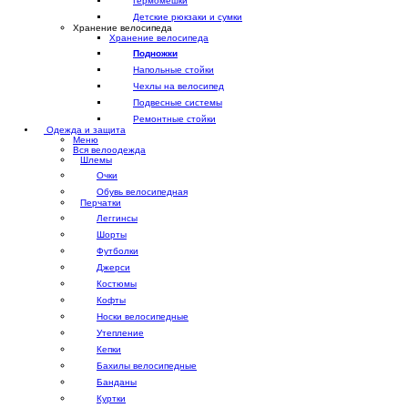
Гермомешки
Детские рюкзаки и сумки
Хранение велосипеда
Хранение велосипеда
Подножки
Напольные стойки
Чехлы на велосипед
Подвесные системы
Ремонтные стойки
Одежда и защита
Меню
Вся велоодежда
Шлемы
Очки
Обувь велосипедная
Перчатки
Леггинсы
Шорты
Футболки
Джерси
Костюмы
Кофты
Носки велосипедные
Утепление
Кепки
Бахилы велосипедные
Банданы
Куртки