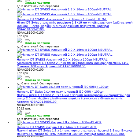
Оплата частями
до 6 платежей без переплат
Ниппели DT SWISS Алюминий 1.8 X 16мм х 100штNEUTRAL
Ніпелі DT Swiss з алюмінію розміром 1.8×16 мм у нейтральному (сріблястому)
кольорі — легкі, надійні, з антикорозійним покриттям. Артикул
N0AA18160N0100.
N0AA18160N0100
966 грн.
Оплата частями
до 6 платежей без переплат
Ниппели DT SWISS Алюминий 2.0 X 16мм х 100шт NEUTRAL
Алюмінієві ніпелі DT Swiss 2.0×16 мм нейтрального кольору для спиць 14G.
Упаковка 100 штук. Артикул N0AA20160N0100.
N0AA20160N0100
966 грн.
Оплата частями
до 6 платежей без переплат
Ниппель DT Swiss 2х14мм латунь черный (30-006) х 100шт
Латунні ніпелі DT Swiss 2.0 x 14 мм з чорним антикорозійним покриттям для
спиць 2.0 мм. Надійне різьблення, міцність і сумісність з більшістю коліс.
Артикул N0BA20140S0100.
N0BA20140S0100
1012 грн.
Оплата частями
до 6 платежей без переплат
Ниппели DT SWISS Латунь 1.8 x 14мм х 100штBLACK
Латунні ніпелі DT Swiss 1.8 x 14 мм, чорного кольору, під спиці 1.8 мм. Висока
міцність і антикорозійність. Комплект 100 шт. Артикул N0BA18140S0100.