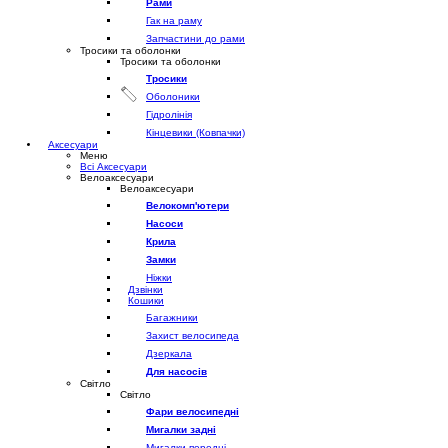
Рами
Гак на раму
Запчастини до рами
Тросики та оболонки
Тросики та оболонки
Тросики
Оболоники
Гідролінія
Кінцевики (Ковпачки)
Аксесуари
Меню
Всі Аксесуари
Велоаксесуари
Велоаксесуари
Велокомп'ютери
Насоси
Крила
Замки
Ніжки
Дзвінки
Кошики
Багажники
Захист велосипеда
Дзеркала
Для насосів
Світло
Світло
Фари велосипедні
Мигалки задні
Мигалки передні