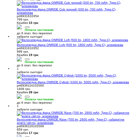
Велосипедна фара ONRIDE Cub чорний (200 lm, 700 mAh, Type-C),
алюмінієва
prt6931610354
769 грн.
Кешбек
15 грн
Оплата частинами
до 6 плат. без переплат
забрати сьогодні
Велосипедна фара ONRIDE Loft (500 lm, 1800 mAh, Type-C), алюмінієва
prt6931610352
999 грн.
Кешбек
19 грн
Оплата частинами
до 6 плат. без переплат
1
забрати сьогодні
Велосипедна фара ONRIDE Cylindr (1000 lm, 5000 mAh, Type-C), алюмінієва
prt6936116102000
1409 грн.
Кешбек
28 грн
Оплата частинами
до 6 плат. без переплат
1
забрати сьогодні
Велосипедна фара ONRIDE Rave (700 lm, 2600 mAh, Type-C), габаритне
жовте світло, алюмінієва
prt6936116102006
859 грн.
Кешбек
17 грн