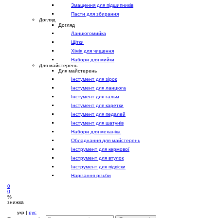
Змащення для підшипників
Пасти для збирання
Догляд
Догляд
Ланцюгомийка
Щітки
Хімія для чищення
Набори для мийки
Для майстерень
Для майстерень
Інстумент для зірок
Інстумент для ланцюга
Інстумент для гальм
Інстумент для каретки
Інстумент для педалей
Інстумент для шатунів
Набори для механіка
Обладнання для майстерень
Інструмент для кермової
Інструмент для втулок
Інструмент для підвіски
Нарізання різьби
0
0
%
знижка
укр |
рус