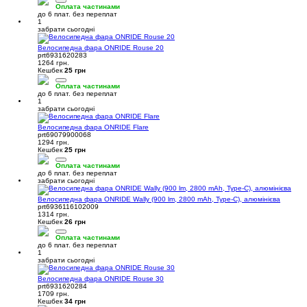
Оплата частинами
до 6 плат. без переплат
1
забрати сьогодні
Велосипедна фара ONRIDE Rouse 20
prt6931620283
1264 грн.
Кешбек
25 грн
Оплата частинами
до 6 плат. без переплат
1
забрати сьогодні
Велосипедна фара ONRIDE Flare
prt69079900068
1294 грн.
Кешбек
25 грн
Оплата частинами
до 6 плат. без переплат
забрати сьогодні
Велосипедна фара ONRIDE Wally (900 lm, 2800 mAh, Type-C), алюмінієва
prt6936116102009
1314 грн.
Кешбек
26 грн
Оплата частинами
до 6 плат. без переплат
1
забрати сьогодні
Велосипедна фара ONRIDE Rouse 30
prt6931620284
1709 грн.
Кешбек
34 грн