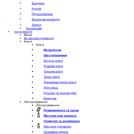
Бандани
Куртки
Підшоломники
Штани велосипедні
Захист
Балаклави
Інструменти
Меню
Всі велоінструменти
Ключі
Ключі
Мультитули
Шестигранники
Конусні ключі
Рожкові ключі
Торцеві ключі
Торкс ключі
Динамометричні ключі
Для спиць
Кусачки та плоскогубці
Викрутки
Обслуговування
Обслуговування
Ремкомплекти та латки
Мастило для ланцюга
Герметик та антипрокол
Мастило для вилок
Гальмівна рідина