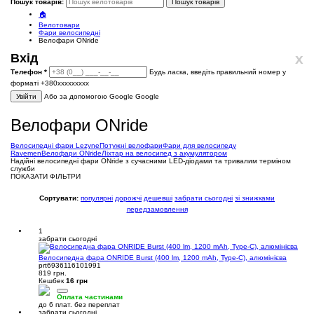
Пошук товарів:
Пошук товарів
🏠
Велотовари
Фари велосипедні
Велофари ONride
x
Вхід
Телефон
*
Будь ласка, введіть правильний номер у
форматі +380ххххххххх
Увійти
Або за допомогою Google
Google
Велофари ONride
Велосипедні фари Lezyne
Потужні велофари
Фари для велосипеду
Ravemen
Велофари ONride
Ліхтар на велосипед з акумулятором
Надійні велосипедні фари ONride з сучасними LED-діодами та тривалим терміном
служби
ПОКАЗАТИ ФІЛЬТРИ
Сортувати:
популярні
дорожчі
дешевші
забрати сьогодні
зі знижками
передзамовлення
1
забрати сьогодні
Велосипедна фара ONRIDE Burst (400 lm, 1200 mAh, Type-C), алюмінієва
prt6936116101991
819 грн.
Кешбек
16 грн
Оплата частинами
до 6 плат. без переплат
забрати сьогодні