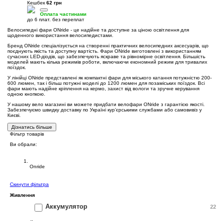
Кешбек
62 грн
Оплата частинами
до 6 плат. без переплат
Велосипедні фари ONride - це надійне та доступне за ціною освітлення для
щоденного використання велосипедистами.
Бренд ONride спеціалізується на створенні практичних велосипедних аксесуарів, що
поєднують якість та доступну вартість. Фари ONride виготовлені з використанням
сучасних LED-діодів, що забезпечують яскраве та рівномірне освітлення. Більшість
моделей мають кілька режимів роботи, включаючи економний режим для тривалих
поїздок.
У лінійці ONride представлені як компактні фари для міського катання потужністю 200-
600 люмен, так і більш потужні моделі до 1200 люмен для позаміських поїздок. Всі
фари мають надійне кріплення на кермо, захист від вологи та зручне керування
одною кнопкою.
У нашому вело магазині ви можете придбати велофари ONride з гарантією якості.
Забезпечуємо швидку доставку по Україні курʼєрськими службами або самовивіз у
Києві.
Дізнатись більше
Фільтр товарів
Ви обрали:
Бренд
Onride
Cкинути фільтра
Живлення
Аккумулятор
22