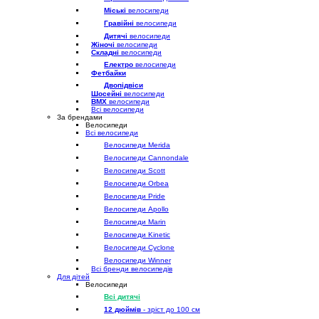
Міські
велосипеди
Гравійні
велосипеди
Дитячі
велосипеди
Жіночі
велосипеди
Складні
велосипеди
Електро
велосипеди
Фетбайки
Двопідвіси
Шосейні
велосипеди
BMX
велосипеди
Всі велосипеди
За брендами
Велосипеди
Всі велосипеди
Велосипеди Merida
Велосипеди Cannondale
Велосипеди Scott
Велосипеди Orbea
Велосипеди Pride
Велосипеди Apollo
Велосипеди Marin
Велосипеди Kinetic
Велосипеди Cyclone
Велосипеди Winner
Всі бренди велосипедів
Для дітей
Велосипеди
Всі дитячі
12 дюймів
- зріст до 100 см