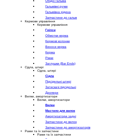
Обідні гальма
Гальмівні ручки
Гальмівна рідина
Запчастини до гальм
Кермове управління
Кермове управління
Гріпси
Обмотки керма
Кермові колонки
Виноси керма
Керма
Ріжки
Заглушки (Bar Ends)
Сідла, штирі
Сідла, штирі
Сідла
Підсідельні штирі
Затискачі підсідельні
Дропери
Вилки, амортизатори
Вилки, амортизатори
Вилки
Мастило для вилок
Амортизатори задні
Запчастини до вилок
Запчастини до амортизаторів
Рами та їх запчастини
Рами та їх запчастини