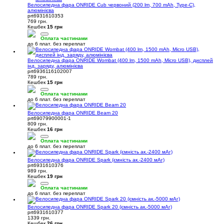
Велосипедна фара ONRIDE Cub червоний (200 lm, 700 mAh, Type-C),
алюмінієва
prt6931610353
769 грн.
Кешбек
15 грн
Оплата частинами
до 6 плат. без переплат
Велосипедна фара ONRIDE Wombat (400 lm, 1500 mAh, Micro USB), дисплей
інд. заряду, алюмінієва
prt6936116102007
789 грн.
Кешбек
15 грн
Оплата частинами
до 6 плат. без переплат
Велосипедна фара ONRIDE Beam 20
prt69079900001-1
809 грн.
Кешбек
16 грн
Оплата частинами
до 6 плат. без переплат
Велосипедна фара ONRIDE Spark (ємність ак.-2400 мАг)
prt6931610376
989 грн.
Кешбек
19 грн
Оплата частинами
до 6 плат. без переплат
Велосипедна фара ONRIDE Spark 20 (ємність ак.-5000 мАг)
prt6931610377
1339 грн.
Кешбек
26 грн