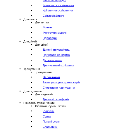
Комплекти освітлення
Кріплення освітлення
Світловідбивачі
Для пиття
Для пиття
Фляги
Флягоутримувачі
Гідратори
Для дітей
Для дітей
Дитячі велокрісла
Прикраси на кермо
Дитячі кошики
Тренувальні коліщатка
Тренування
Тренування
Велостанки
Аксесуари для тренажерів
Спортивне харчування
Для гаджетів
Для гаджетів
Тримачі телефонів
Рюкзаки, сумки, чохли
Рюкзаки, сумки, чохли
Рюкзаки
Сумки
Поясні сумки
Спальники