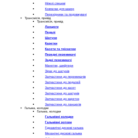
Ніпелі спицеві
Ковпачки для камер
Перехідники та подовжувачі
Трансмісія, привід
Трансмісія, привід
Ланцюги
Педалі
Шатуни
Каретки
Касети та тріскачки
Передні перемикачі
Задні перемикачі
Манетки, шифтери
Зірки до шатунів
Запчастини до перемикачів
Запчастини до педалей
Запчастини до касет
Запчастини до шатунів
Запчастини до кареток
Запчастини до ланцюгів
Гальма, колодки
Гальма, колодки
Гальмівні колодки
Гальмівні ротори
Гідравлічні дискові гальма
Механічні дискові гальма