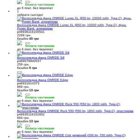
Оплата частинами
до 6 плат. без переплат
1
забрати сьогодні
Велосипедна фара ONRIDE Lumio XL (850 lm, 10000 mAh, Type-C), функ.
Power Bank, алюмінієва
prt6936116100541
2269 грн.
Кешбек
45 грн
Оплата частинами
до 6 плат. без переплат
Велосипедна фара ONRIDE Sill
prt69079900037
259 грн.
Кешбек
5 грн
Велосипедна фара ONRIDE Edge
prt6931610373
669 грн.
Кешбек
13 грн
Оплата частинами
до 6 плат. без переплат
Велосипедна фара ONRIDE Rock 550 (550 lm, 1800 mAh, Type-C), пластикова
prt6936116101802
694 грн.
Кешбек
13 грн
Оплата частинами
до 6 плат. без переплат