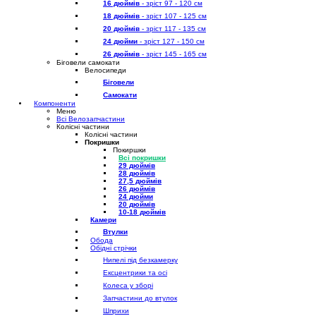
16 дюймів
- зріст 97 - 120 см
18 дюймів
- зріст 107 - 125 см
20 дюймів
- зріст 117 - 135 см
24 дюйми
- зріст 127 - 150 см
26 дюймів
- зріст 145 - 165 см
Біговели самокати
Велосипеди
Біговели
Самокати
Компоненти
Меню
Всі Велозапчастини
Колісні частини
Колісні частини
Покришки
Покиршки
Всі покришки
29 дюймів
28 дюймів
27,5 дюймів
26 дюймів
24 дюйми
20 дюймів
10-18 дюймів
Камери
Втулки
Обода
Обідні стрічки
Нипелі під безкамерку
Ексцентрики та осі
Колеса у зборі
Запчастини до втулок
Шприхи