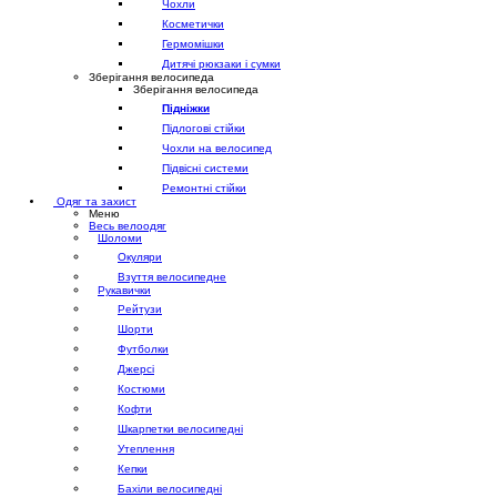
Чохли
Косметички
Гермомішки
Дитячі рюкзаки і сумки
Зберігання велосипеда
Зберігання велосипеда
Підніжки
Підлогові стійки
Чохли на велосипед
Підвісні системи
Ремонтні стійки
Одяг та захист
Меню
Весь велоодяг
Шоломи
Окуляри
Взуття велосипедне
Рукавички
Рейтузи
Шорти
Футболки
Джерсі
Костюми
Кофти
Шкарпетки велосипедні
Утеплення
Кепки
Бахіли велосипедні