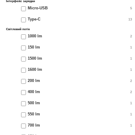
Інтерфейс зарядки
Micro-USB
5
Type-C
13
Світловий потік
1000 lm
2
150 lm
1
1500 lm
1
1600 lm
1
200 lm
2
400 lm
2
500 lm
1
550 lm
1
700 lm
1