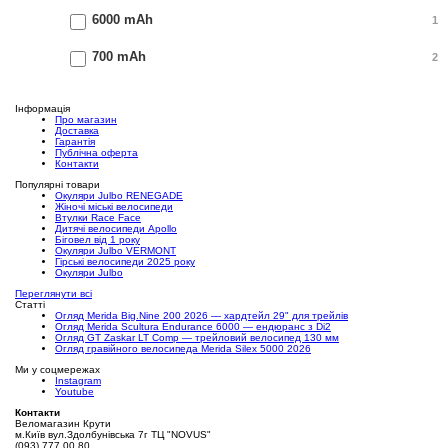
6000 mAh
1
700 mAh
2
Інформація
Про магазин
Доставка
Гарантія
Публічна оферта
Контакти
Популярні товари
Окуляри Julbo RENEGADE
Жіночі міські велосипеди
Втулки Race Face
Дитячі велосипеди Apollo
Біговел від 1 року
Окуляри Julbo VERMONT
Гірські велосипеди 2025 року
Окуляри Julbo
Переглянути всі
Статті
Огляд Merida Big.Nine 200 2026 — хардтейл 29" для трейлів
Огляд Merida Scultura Endurance 6000 — ендюранс з Di2
Огляд GT Zaskar LT Comp — трейловий велосипед 130 мм
Огляд гравійного велосипеда Merida Silex 5000 2026
Ми у соцмережах
Instagram
Youtube
Контакти
Веломагазин Крути
м.Київ вул.Здолбунівська 7г ТЦ "NOVUS"
(093) 777 00 80