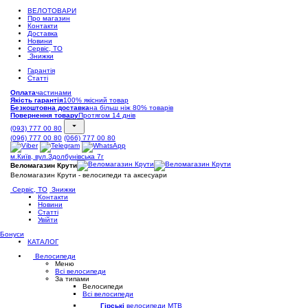
ВЕЛОТОВАРИ
Про магазин
Контакти
Доставка
Новини
Сервіс, ТО
Знижки
Гарантія
Статті
Оплата
частинами
Якість гарантія
100% якісний товар
Безкоштовна доставка
на більш ніж 80% товарів
Повернення товару
Протягом 14 днів
(093) 777 00 80
(096) 777 00 80
(066) 777 00 80
м.Київ, вул.Здолбунівська 7г
Веломагазин Крути
Веломагазин Крути - велосипеди та аксесуари
Сервіс, ТО
Знижки
Контакти
Новини
Статті
Увійти
Бонуси
КАТАЛОГ
Велосипеди
Меню
Всі велосипеди
За типами
Велосипеди
Всі велосипеди
Гірські
велосипеди MTB