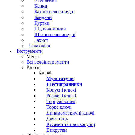
Утеплення
Кепки
Бахіли велосипедні
Бандани
Куртки
Підшоломники
Штани велосипедні
Захист
Балаклави
Інструменти
Меню
Всі велоінструменти
Ключі
Ключі
Мультитули
Шестигранники
Конусні ключі
Рожкові ключі
Торцеві ключі
Торкс ключі
Динамометричні ключі
Для спиць
Кусачки та плоскогубці
Викрутки