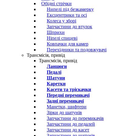
Обідні стрічки
Нипелі під безкамерку
Ексцентрики та осі
Колеса у зборі
Запчастини до втулок
Шприхи
Ніпелі спицеві
Ковпачки для камер
Перехідники та подовжувачі
Трансмісія, привід
Трансмісія, привід
Ланцюги
Педалі
Шатуни
Каретки
Касети та тріскачки
Передні перемикачі
Задні перемикачі
Манетки, шифтери
Зірки до шатунів
Запчастини до перемикачів
Запчастини до педалей
Запчастини до касет
Запчастини до шатунів