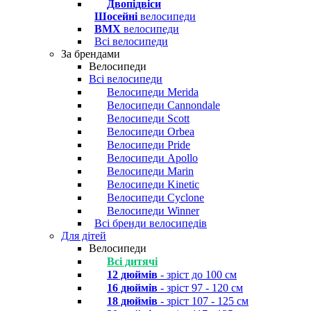
Двопідвіси
Шосейні
велосипеди
BMX
велосипеди
Всі велосипеди
За брендами
Велосипеди
Всі велосипеди
Велосипеди Merida
Велосипеди Cannondale
Велосипеди Scott
Велосипеди Orbea
Велосипеди Pride
Велосипеди Apollo
Велосипеди Marin
Велосипеди Kinetic
Велосипеди Cyclone
Велосипеди Winner
Всі бренди велосипедів
Для дітей
Велосипеди
Всі дитячі
12 дюймів
- зріст до 100 см
16 дюймів
- зріст 97 - 120 см
18 дюймів
- зріст 107 - 125 см