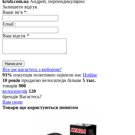
kruti.com.ua
Андрей, перпендикулярно
Залишити відгук
Ваше ім’я
*
:
Email
:
Ваш відгук
*
Написати
Все ще вагаєтесь з вибором?
93%
покупців позитивно оцінили нас
Hotline
10 років
продаємо
велосипеди
більше
5 тыс.
товарів
900
велосипедів
120
брендів
Вагаєтесь?
Вам сюди
Товари що користуються попитом