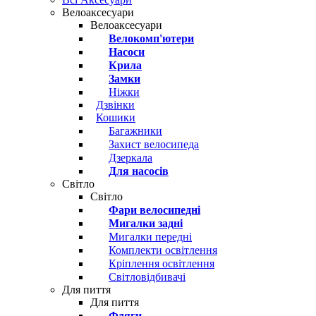
Велоаксесуари
Велоаксесуари
Велокомп'ютери
Насоси
Крила
Замки
Ніжки
Дзвінки
Кошики
Багажники
Захист велосипеда
Дзеркала
Для насосів
Світло
Світло
Фари велосипедні
Мигалки задні
Мигалки передні
Комплекти освітлення
Кріплення освітлення
Світловідбивачі
Для пиття
Для пиття
Фляги