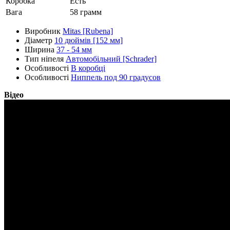
Коробка
Есть
Вага
58 грамм
Виробник
Mitas [Rubena]
Діаметр
10 дюймів [152 мм]
Ширина
37 - 54 мм
Тип ніпеля
Автомобільний [Schrader]
Особливості
В коробці
Особливості
Ниппель под 90 градусов
Відео