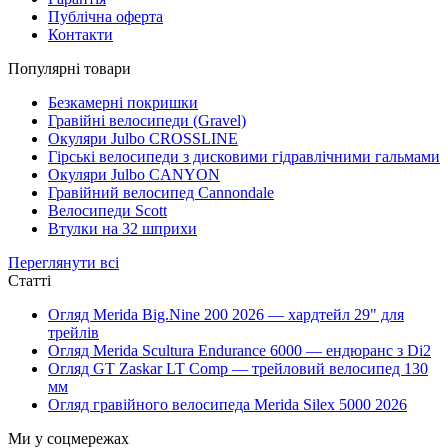
Публічна оферта
Контакти
Популярні товари
Безкамерні покришки
Гравійні велосипеди (Gravel)
Окуляри Julbo CROSSLINE
Гірські велосипеди з дисковими гідравлічними гальмами
Окуляри Julbo CANYON
Гравійний велосипед Cannondale
Велосипеди Scott
Втулки на 32 шприхи
Переглянути всі
Статті
Огляд Merida Big.Nine 200 2026 — хардтейл 29" для
трейлів
Огляд Merida Scultura Endurance 6000 — ендюранс з Di2
Огляд GT Zaskar LT Comp — трейловий велосипед 130
мм
Огляд гравійного велосипеда Merida Silex 5000 2026
Ми у соцмережах