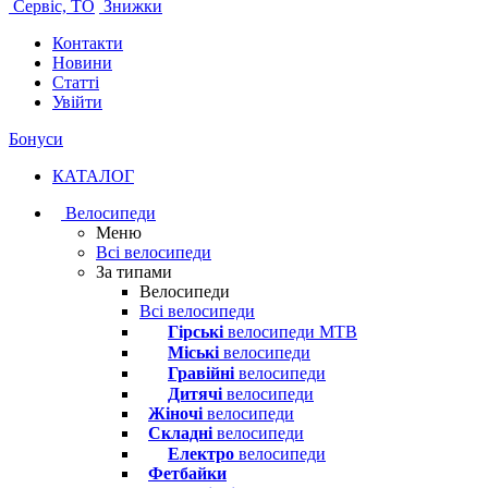
Сервіс, ТО
Знижки
Контакти
Новини
Статті
Увійти
Бонуси
КАТАЛОГ
Велосипеди
Меню
Всі велосипеди
За типами
Велосипеди
Всі велосипеди
Гірські
велосипеди MTB
Міські
велосипеди
Гравійні
велосипеди
Дитячі
велосипеди
Жіночі
велосипеди
Складні
велосипеди
Електро
велосипеди
Фетбайки