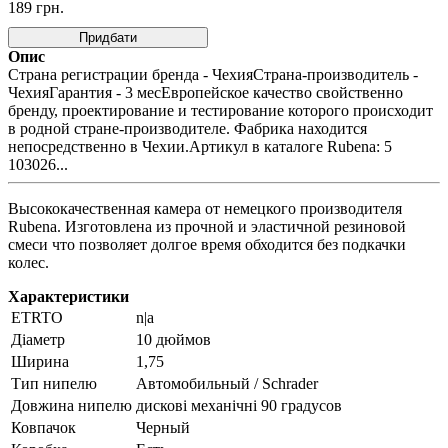
189
грн.
Придбати
Опис
Страна регистрации бренда - ЧехияСтрана-производитель -
ЧехияГарантия - 3 месЕвропейское качество свойственно
бренду, проектирование и тестирование которого происходит
в родной стране-производителе. Фабрика находится
непосредственно в Чехии.Артикул в каталоге Rubena: 5
103026...
Высококачественная камера от немецкого производителя
Rubena. Изготовлена из прочной и эластичной резиновой
смеси что позволяет долгое время обходится без подкачки
колес.
Характеристики
ETRTO
n|a
Діаметр
10 дюймов
Ширина
1,75
Тип нипелю
Автомобильный / Schrader
Довжина нипелю
дискові механічні 90 градусов
Ковпачок
Черный