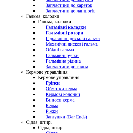
Запчастини до кареток
Запчастини до ланцюгів
Гальма, колодки
Гальма, колодки
Гальмівні колодки
Гальмівні ротори
Гідравлічні дискові гальма
Механічні дискові гальма
Обідні гальма
Гальмівні ручки
Гальмівна рідина
Запчастини до гальм
Кермове управління
Кермове управління
Гріпси
Обмотки керма
Кермові колонки
Виноси керма
Керма
Ріжки
Заглушки (Bar Ends)
Сідла, штирі
Сідла, штирі