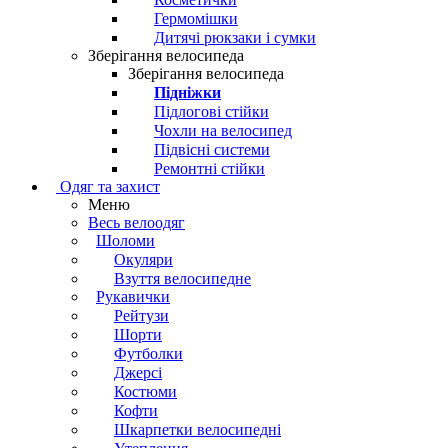
Гермомішки
Дитячі рюкзаки і сумки
Зберігання велосипеда
Зберігання велосипеда
Підніжки
Підлогові стійки
Чохли на велосипед
Підвісні системи
Ремонтні стійки
Одяг та захист
Меню
Весь велоодяг
Шоломи
Окуляри
Взуття велосипедне
Рукавички
Рейтузи
Шорти
Футболки
Джерсі
Костюми
Кофти
Шкарпетки велосипедні