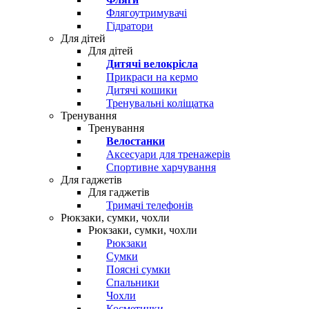
Флягоутримувачі
Гідратори
Для дітей
Для дітей
Дитячі велокрісла
Прикраси на кермо
Дитячі кошики
Тренувальні коліщатка
Тренування
Тренування
Велостанки
Аксесуари для тренажерів
Спортивне харчування
Для гаджетів
Для гаджетів
Тримачі телефонів
Рюкзаки, сумки, чохли
Рюкзаки, сумки, чохли
Рюкзаки
Сумки
Поясні сумки
Спальники
Чохли
Косметички