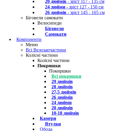
20 дюймів
- зріст 117 - 135 см
24 дюйми
- зріст 127 - 150 см
26 дюймів
- зріст 145 - 165 см
Біговели самокати
Велосипеди
Біговели
Самокати
Компоненти
Меню
Всі Велозапчастини
Колісні частини
Колісні частини
Покришки
Покиршки
Всі покришки
29 дюймів
28 дюймів
27,5 дюймів
26 дюймів
24 дюйми
20 дюймів
10-18 дюймів
Камери
Втулки
Обода