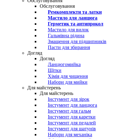
Обслуговування
Обслуговування
Ремкомплекти та латки
Мастило для ланцюга
Герметик та антипрокол
Мастило для вилок
Гальмівна рідина
Змащення для підшипників
Пасти для збирання
Догляд
Догляд
Ланцюгомийка
Щітки
Хімія для чищення
Набори для мийки
Для майстерень
Для майстерень
Інстумент для зірок
Інстумент для ланцюга
Інстумент для гальм
Інстумент для каретки
Інстумент для педалей
Інстумент для шатунів
Набори для механіка