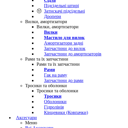
Сідла
Підсідельні штирі
Затискачі підсідельні
Дропери
Вилки, амортизатори
Вилки, амортизатори
Вилки
Мастило для вилок
Амортизатори задні
Запчастини до вилок
Запчастини до амортизаторів
Рами та їх запчастини
Рами та їх запчастини
Рами
Гак на раму
Запчастини до рами
Тросики та оболонки
Тросики та оболонки
Тросики
Оболоники
Гідролінія
Кінцевики (Ковпачки)
Аксесуари
Меню
Всі Аксесуари