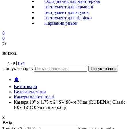
Обладнання для майстерень
Інструмент для кермової
Інструмент для втулок
Інструмент для підвіски
Нарізання різьби
0
0
%
знижка
укр |
рус
Пошук товарів:
Пошук товарів
🏠
Велотовари
Велозапчастини
Камери велосипедні
Камера 10" x 1.75 x 2" SV 90мм Mitas (RUBENA) Classic
R07, BSC 0.9mm в коробці
x
Вхід
Телефон
*
Будь ласка, введіть