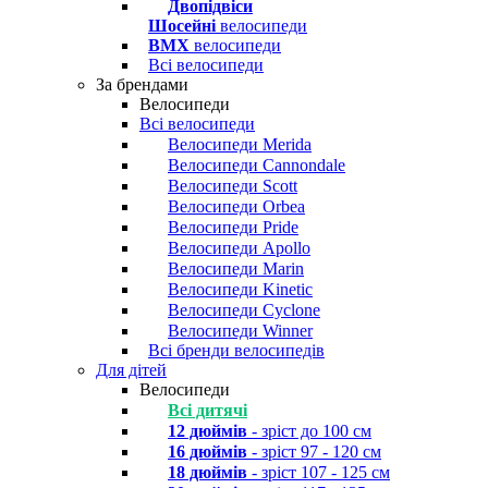
Двопідвіси
Шосейні
велосипеди
BMX
велосипеди
Всі велосипеди
За брендами
Велосипеди
Всі велосипеди
Велосипеди Merida
Велосипеди Cannondale
Велосипеди Scott
Велосипеди Orbea
Велосипеди Pride
Велосипеди Apollo
Велосипеди Marin
Велосипеди Kinetic
Велосипеди Cyclone
Велосипеди Winner
Всі бренди велосипедів
Для дітей
Велосипеди
Всі дитячі
12 дюймів
- зріст до 100 см
16 дюймів
- зріст 97 - 120 см
18 дюймів
- зріст 107 - 125 см