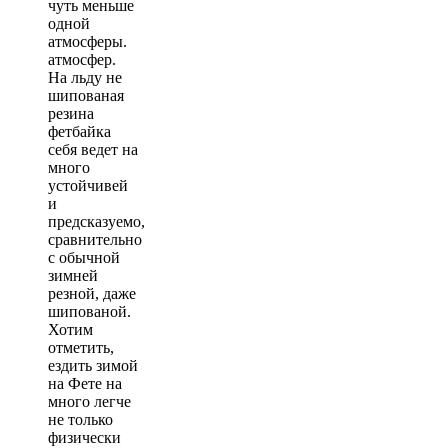
чуть меньше
одной
атмосферы.
атмосфер.
На льду не
шипованая
резина
фетбайка
себя ведет на
много
устойчивей
и
предсказуемо,
сравнительно
с обычной
зимней
резной, даже
шипованой.
Хотим
отметить,
ездить зимой
на Фете на
много легче
не только
физически