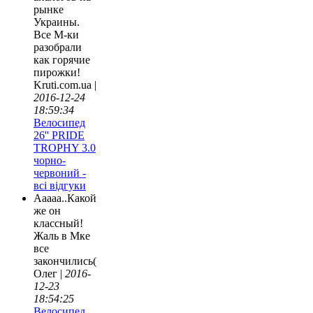
рынке
Украины.
Все М-ки
разобрали
как горячие
пирожки!
Kruti.com.ua |
2016-12-24
18:59:34
Велосипед
26'' PRIDE
TROPHY 3.0
чорно-
червоний -
всі відгуки
Ааааа..Какой
же он
классный!
Жаль в Мке
все
закончились(
Олег |
2016-
12-23
18:54:25
Велосипед