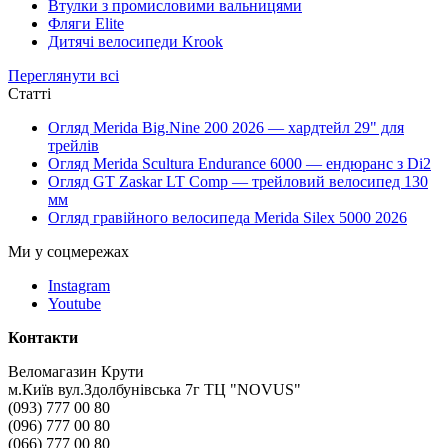
Втулки з промисловими вальницями
Фляги Elite
Дитячі велосипеди Krook
Переглянути всі
Статті
Огляд Merida Big.Nine 200 2026 — хардтейл 29" для
трейлів
Огляд Merida Scultura Endurance 6000 — ендюранс з Di2
Огляд GT Zaskar LT Comp — трейловий велосипед 130
мм
Огляд гравійного велосипеда Merida Silex 5000 2026
Ми у соцмережах
Instagram
Youtube
Контакти
Веломагазин Крути
м.Київ вул.Здолбунівська 7г ТЦ "NOVUS"
(093) 777 00 80
(096) 777 00 80
(066) 777 00 80