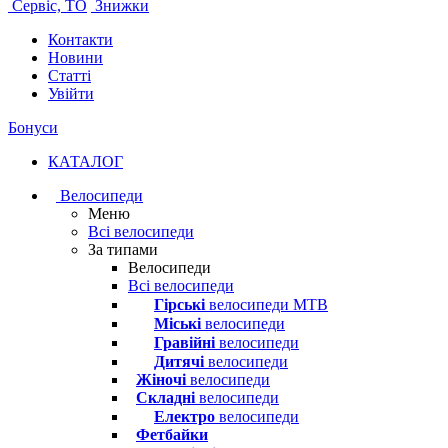
Сервіс, ТО
Знижки
Контакти
Новини
Статті
Увійти
Бонуси
КАТАЛОГ
Велосипеди
Меню
Всі велосипеди
За типами
Велосипеди
Всі велосипеди
Гірські
велосипеди MTB
Міські
велосипеди
Гравійні
велосипеди
Дитячі
велосипеди
Жіночі
велосипеди
Складні
велосипеди
Електро
велосипеди
Фетбайки