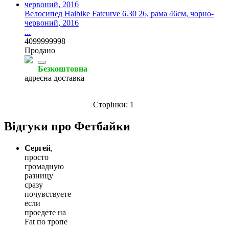
Велосипед Haibike Fatcurve 6.30 26, рама 46см, чорно-
червоний, 2016
...
4099999998
Продано
Безкоштовна
адресна доставка
Сторінки:
1
Відгуки про Фетбайки
Сергей
,
просто
громадную
разницу
сразу
почувствуете
если
проедете на
Fat по тропе