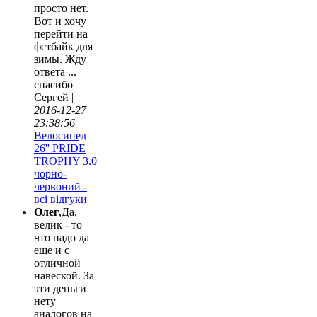
просто нет.
Вот и хочу
перейти на
фетбайк для
зимы. Жду
ответа ...
спасибо
Сергей |
2016-12-27
23:38:56
Велосипед
26'' PRIDE
TROPHY 3.0
чорно-
червоний -
всі відгуки
Олег
,Да,
велик - то
что надо да
еще и с
отличной
навеской. За
эти деньги
нету
аналогов на