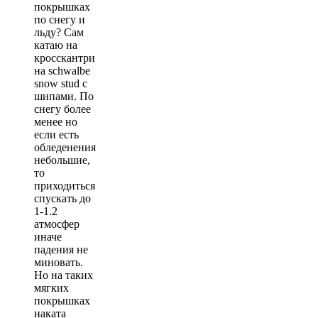
покрышках
по снегу и
льду? Сам
катаю на
кросскантри
на schwalbe
snow stud с
шипами. По
снегу более
менее но
если есть
обледенения
небольшие,
то
приходиться
спускать до
1-1.2
атмосфер
иначе
падения не
миновать.
Но на таких
мягких
покрышках
наката