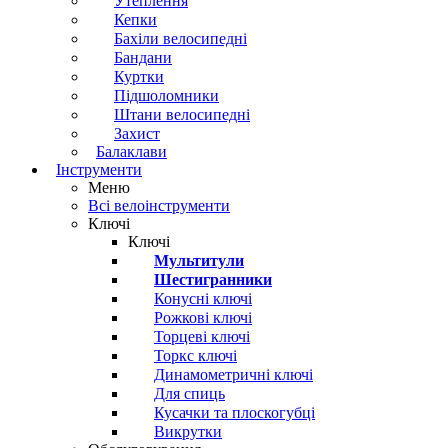
Утеплення
Кепки
Бахіли велосипедні
Бандани
Куртки
Підшоломники
Штани велосипедні
Захист
Балаклави
Інструменти
Меню
Всі велоінструменти
Ключі
Ключі
Мультитули
Шестигранники
Конусні ключі
Рожкові ключі
Торцеві ключі
Торкс ключі
Динамометричні ключі
Для спиць
Кусачки та плоскогубці
Викрутки