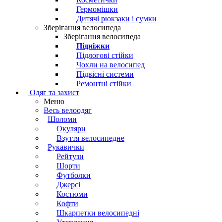
Гермомішки
Дитячі рюкзаки і сумки
Зберігання велосипеда
Зберігання велосипеда
Підніжки
Підлогові стійки
Чохли на велосипед
Підвісні системи
Ремонтні стійки
Одяг та захист
Меню
Весь велоодяг
Шоломи
Окуляри
Взуття велосипедне
Рукавички
Рейтузи
Шорти
Футболки
Джерсі
Костюми
Кофти
Шкарпетки велосипедні