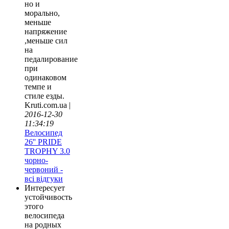
но и
морально,
меньше
напряжение
,меньше сил
на
педалирование
при
одинаковом
темпе и
стиле езды.
Kruti.com.ua |
2016-12-30
11:34:19
Велосипед
26'' PRIDE
TROPHY 3.0
чорно-
червоний -
всі відгуки
Интересует
устойчивость
этого
велосипеда
на родных