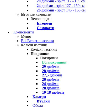
20 дюймів
- зріст 117 - 135 см
24 дюйми
- зріст 127 - 150 см
26 дюймів
- зріст 145 - 165 см
Біговели самокати
Велосипеди
Біговели
Самокати
Компоненти
Меню
Всі Велозапчастини
Колісні частини
Колісні частини
Покришки
Покиршки
Всі покришки
29 дюймів
28 дюймів
27,5 дюймів
26 дюймів
24 дюйми
20 дюймів
10-18 дюймів
Камери
Втулки
Обода