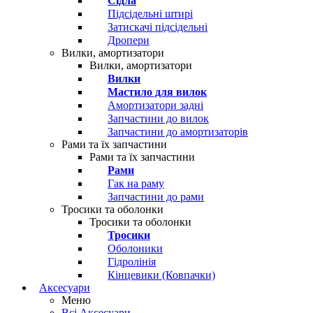
Сідла
Підсідельні штирі
Затискачі підсідельні
Дропери
Вилки, амортизатори
Вилки, амортизатори
Вилки
Мастило для вилок
Амортизатори задні
Запчастини до вилок
Запчастини до амортизаторів
Рами та їх запчастини
Рами та їх запчастини
Рами
Гак на раму
Запчастини до рами
Тросики та оболонки
Тросики та оболонки
Тросики
Оболоники
Гідролінія
Кінцевики (Ковпачки)
Аксесуари
Меню
Всі Аксесуари