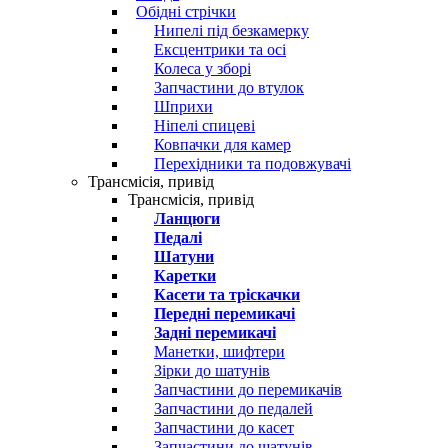
Обідні стрічки
Нипелі під безкамерку
Ексцентрики та осі
Колеса у зборі
Запчастини до втулок
Шприхи
Ніпелі спицеві
Ковпачки для камер
Перехідники та подовжувачі
Трансмісія, привід
Трансмісія, привід
Ланцюги
Педалі
Шатуни
Каретки
Касети та тріскачки
Передні перемикачі
Задні перемикачі
Манетки, шифтери
Зірки до шатунів
Запчастини до перемикачів
Запчастини до педалей
Запчастини до касет
Запчастини до шатунів