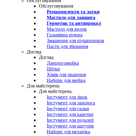
Обслуговування
Обслуговування
Ремкомплекти та латки
Мастило для ланцюга
Герметик та антипрокол
Мастило для вилок
Гальмівна рідина
Змащення для підшипників
Пасти для збирання
Догляд
Догляд
Ланцюгомийка
Щітки
Хімія для чищення
Набори для мийки
Для майстерень
Для майстерень
Інстумент для зірок
Інстумент для ланцюга
Інстумент для гальм
Інстумент для каретки
Інстумент для педалей
Інстумент для шатунів
Набори для механіка