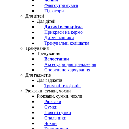
Флягоутримувачі
Гідратори
Для дітей
Для дітей
Дитячі велокрісла
Прикраси на кермо
Дитячі кошики
Тренувальні коліщатка
Тренування
Тренування
Велостанки
Аксесуари для тренажерів
Спортивне харчування
Для гаджетів
Для гаджетів
Тримачі телефонів
Рюкзаки, сумки, чохли
Рюкзаки, сумки, чохли
Рюкзаки
Сумки
Поясні сумки
Спальники
Чохли
Косметички