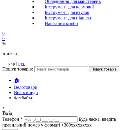
Обладнання для майстерень
Інструмент для кермової
Інструмент для втулок
Інструмент для підвіски
Нарізання різьби
0
0
%
знижка
укр |
рус
Пошук товарів:
Пошук товарів
🏠
Велотовари
Велосипеди
Фетбайки
x
Вхід
Телефон
*
Будь ласка, введіть
правильний номер у форматі +380ххххххххх