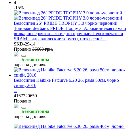
4
-15%
Велосипед 26'' PRIDE TROPHY 3.0 чорно-червоний
Топовый фэтбайк PRIDE Trophy 3. Алюминиевая рама и
вилка, невероятно легкие, но прочные. Переключатели
SRAM, гидравлические тормоза, интересно? ...
SKD-29-14
Продано
36608 грн.
Безкоштовна
адресна доставка
Велосипед Haibike Fatcurve 6.20 26, рама 50см, чорно-
синій, 2016
...
4167220650
Продано
Безкоштовна
адресна доставка