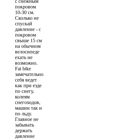
с снежным
покровом
10-30 см.
Сколько не
спускай
давление - с
покровом
свыше 15 см
на обычном
велосипеде
ехать не
возможно.
Fat bike
замечательно
себя ведет
как при езде
по снегу,
колеям
снегоходов,
машин так и
по льду.
Главное не
забывать
держать
давление