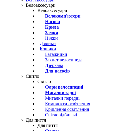
Велоаксесуари
Велоаксесуари
Велокомп'ютери
Насоси
Крила
Замки
Ніжки
Дзвінки
Кошики
Багажники
Захист велосипеда
Дзеркала
Для насосів
Світло
Світло
Фари велосипедні
Мигалки задні
Мигалки передні
Комплекти освітлення
Кріплення освітлення
Світловідбивачі
Для пиття
Для пиття
Фляги