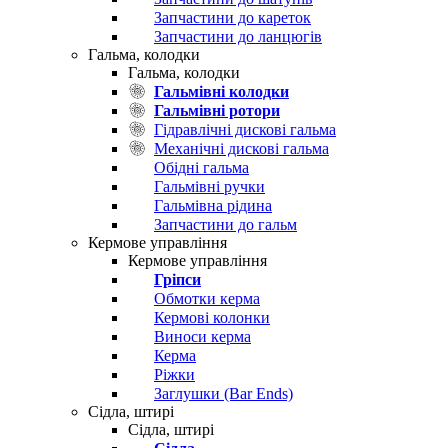
Запчастини до кареток
Запчастини до ланцюгів
Гальма, колодки
Гальма, колодки
Гальмівні колодки
Гальмівні ротори
Гідравлічні дискові гальма
Механічні дискові гальма
Обідні гальма
Гальмівні ручки
Гальмівна рідина
Запчастини до гальм
Кермове управління
Кермове управління
Гріпси
Обмотки керма
Кермові колонки
Виноси керма
Керма
Ріжки
Заглушки (Bar Ends)
Сідла, штирі
Сідла, штирі