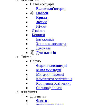
Велоаксесуари
Велокомп'ютери
Насоси
Крила
Замки
Ніжки
Дзвінки
Кошики
Багажники
Захист велосипеда
Дзеркала
Для насосів
Світло
Світло
Фари велосипедні
Мигалки задні
Мигалки передні
Комплекти освітлення
Кріплення освітлення
Світловідбивачі
Для пиття
Для пиття
Фляги