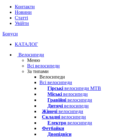
Контакти
Новини
Статті
Увійти
Бонуси
КАТАЛОГ
Велосипеди
Меню
Всі велосипеди
За типами
Велосипеди
Всі велосипеди
Гірські
велосипеди MTB
Міські
велосипеди
Гравійні
велосипеди
Дитячі
велосипеди
Жіночі
велосипеди
Складні
велосипеди
Електро
велосипеди
Фетбайки
Двопідвіси