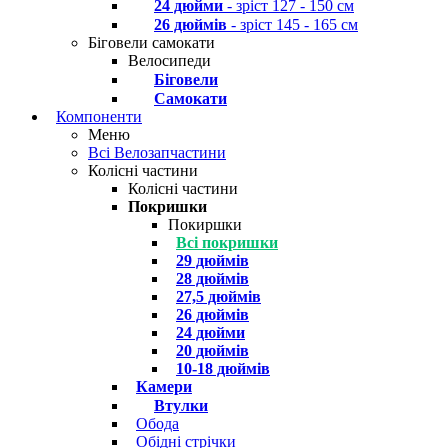
24 дюйми
- зріст 127 - 150 см
26 дюймів
- зріст 145 - 165 см
Біговели самокати
Велосипеди
Біговели
Самокати
Компоненти
Меню
Всі Велозапчастини
Колісні частини
Колісні частини
Покришки
Покиршки
Всі покришки
29 дюймів
28 дюймів
27,5 дюймів
26 дюймів
24 дюйми
20 дюймів
10-18 дюймів
Камери
Втулки
Обода
Обідні стрічки