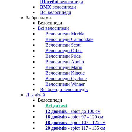
Шосейні
велосипеди
BMX
велосипеди
Всі велосипеди
За брендами
Велосипеди
Всі велосипеди
Велосипеди Merida
Велосипеди Cannondale
Велосипеди Scott
Велосипеди Orbea
Велосипеди Pride
Велосипеди Apollo
Велосипеди Marin
Велосипеди Kinetic
Велосипеди Cyclone
Велосипеди Winner
Всі бренди велосипедів
Для дітей
Велосипеди
Всі дитячі
12 дюймів
- зріст до 100 см
16 дюймів
- зріст 97 - 120 см
18 дюймів
- зріст 107 - 125 см
20 дюймів
- зріст 117 - 135 см