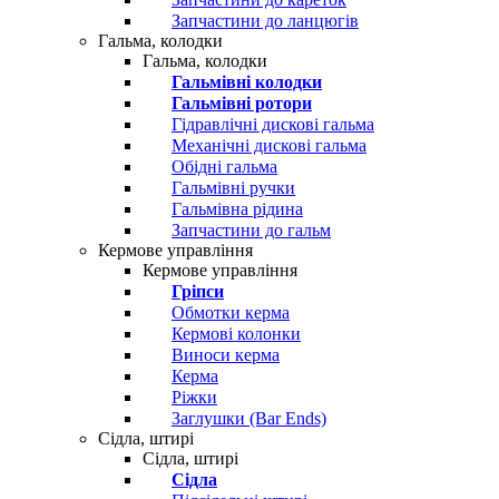
Запчастини до ланцюгів
Гальма, колодки
Гальма, колодки
Гальмівні колодки
Гальмівні ротори
Гідравлічні дискові гальма
Механічні дискові гальма
Обідні гальма
Гальмівні ручки
Гальмівна рідина
Запчастини до гальм
Кермове управління
Кермове управління
Гріпси
Обмотки керма
Кермові колонки
Виноси керма
Керма
Ріжки
Заглушки (Bar Ends)
Сідла, штирі
Сідла, штирі
Сідла