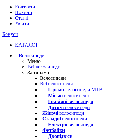
Контакти
Новини
Статті
Увійти
Бонуси
КАТАЛОГ
Велосипеди
Меню
Всі велосипеди
За типами
Велосипеди
Всі велосипеди
Гірські
велосипеди MTB
Міські
велосипеди
Гравійні
велосипеди
Дитячі
велосипеди
Жіночі
велосипеди
Складні
велосипеди
Електро
велосипеди
Фетбайки
Двопідвіси