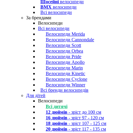
Шосейні
велосипеди
BMX
велосипеди
Всі велосипеди
За брендами
Велосипеди
Всі велосипеди
Велосипеди Merida
Велосипеди Cannondale
Велосипеди Scott
Велосипеди Orbea
Велосипеди Pride
Велосипеди Apollo
Велосипеди Marin
Велосипеди Kinetic
Велосипеди Cyclone
Велосипеди Winner
Всі бренди велосипедів
Для дітей
Велосипеди
Всі дитячі
12 дюймів
- зріст до 100 см
16 дюймів
- зріст 97 - 120 см
18 дюймів
- зріст 107 - 125 см
20 дюймів
- зріст 117 - 135 см