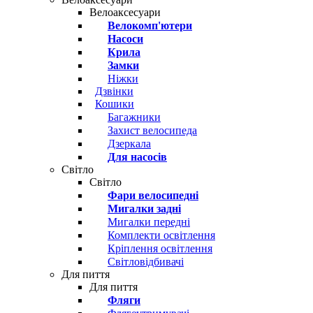
Велоаксесуари
Велокомп'ютери
Насоси
Крила
Замки
Ніжки
Дзвінки
Кошики
Багажники
Захист велосипеда
Дзеркала
Для насосів
Світло
Світло
Фари велосипедні
Мигалки задні
Мигалки передні
Комплекти освітлення
Кріплення освітлення
Світловідбивачі
Для пиття
Для пиття
Фляги