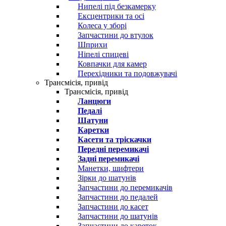
Нипелі під безкамерку
Ексцентрики та осі
Колеса у зборі
Запчастини до втулок
Шприхи
Ніпелі спицеві
Ковпачки для камер
Перехідники та подовжувачі
Трансмісія, привід
Трансмісія, привід
Ланцюги
Педалі
Шатуни
Каретки
Касети та тріскачки
Передні перемикачі
Задні перемикачі
Манетки, шифтери
Зірки до шатунів
Запчастини до перемикачів
Запчастини до педалей
Запчастини до касет
Запчастини до шатунів
Запчастини до кареток