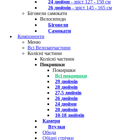
24 дюйми
- зріст 127 - 150 см
26 дюймів
- зріст 145 - 165 см
Біговели самокати
Велосипеди
Біговели
Самокати
Компоненти
Меню
Всі Велозапчастини
Колісні частини
Колісні частини
Покришки
Покиршки
Всі покришки
29 дюймів
28 дюймів
27,5 дюймів
26 дюймів
24 дюйми
20 дюймів
10-18 дюймів
Камери
Втулки
Обода
Обідні стрічки