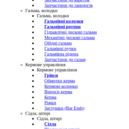
Запчастини до ланцюгів
Гальма, колодки
Гальма, колодки
Гальмівні колодки
Гальмівні ротори
Гідравлічні дискові гальма
Механічні дискові гальма
Обідні гальма
Гальмівні ручки
Гальмівна рідина
Запчастини до гальм
Кермове управління
Кермове управління
Гріпси
Обмотки керма
Кермові колонки
Виноси керма
Керма
Ріжки
Заглушки (Bar Ends)
Сідла, штирі
Сідла, штирі
Сідла