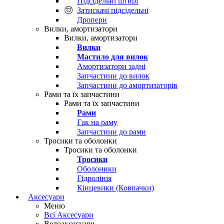
Підсідельні штирі
Затискачі підсідельні
Дропери
Вилки, амортизатори
Вилки, амортизатори
Вилки
Мастило для вилок
Амортизатори задні
Запчастини до вилок
Запчастини до амортизаторів
Рами та їх запчастини
Рами та їх запчастини
Рами
Гак на раму
Запчастини до рами
Тросики та оболонки
Тросики та оболонки
Тросики
Оболоники
Гідролінія
Кінцевики (Ковпачки)
Аксесуари
Меню
Всі Аксесуари
Велоаксесуари