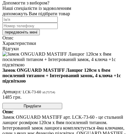
Допомогти з вибором?
Наші спеціалісти із задоволенням
допоможуть Вам підібрати товар
передзвоніть мені
Опис
Характеристики
Відгуки
Замок ONGUARD MASTIFF Ланцюг 120cм x 8мм
посилений титаном + Інтегрований замок, 4 ключа +1с
підсвіткою
Артикул:
LCK-73-60
id:(75754)
1485
грн.
Придбати
Опис
Замок ONGUARD MASTIFF арт. LCK-73-60 - це стальний
ланцюг розміром 120cм x 8мм посилений титаном.
Інтегрований замок ланцюга комплектується 4ма ключами,
один з яких має функцію підсвітки. ONGUARD MASTIFF -