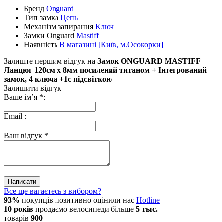
Бренд
Onguard
Тип замка
Цепь
Механізм запирання
Ключ
Замки Onguard
Mastiff
Наявність
В магазині [Київ, м.Осокорки]
Залиште першим відгук на
Замок ONGUARD MASTIFF
Ланцюг 120cм x 8мм посилений титаном + Інтегрований
замок, 4 ключа +1с підсвіткою
Залишити відгук
Ваше ім’я
*
:
Email
:
Ваш відгук
*
Написати
Все ще вагаєтесь з вибором?
93%
покупців позитивно оцінили нас
Hotline
10 років
продаємо
велосипеди
більше
5 тыс.
товарів
900