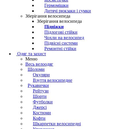
Гермомішки
Дитячі рюкзаки і сумки
Зберігання велосипеда
Зберігання велосипеда
Підніжки
Підлогові стійки
Чохли на велосипед
Підвісні системи
Ремонтні стійки
Одяг та захист
Меню
Весь велоодяг
Шоломи
Окуляри
Взуття велосипедне
Рукавички
Рейтузи
Шорти
Футболки
Джерсі
Костюми
Кофти
Шкарпетки велосипедні