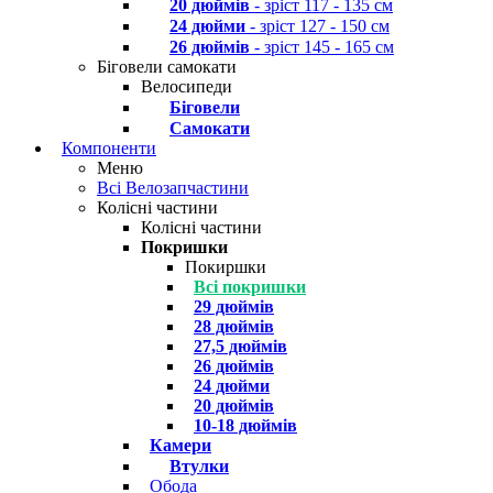
20 дюймів
- зріст 117 - 135 см
24 дюйми
- зріст 127 - 150 см
26 дюймів
- зріст 145 - 165 см
Біговели самокати
Велосипеди
Біговели
Самокати
Компоненти
Меню
Всі Велозапчастини
Колісні частини
Колісні частини
Покришки
Покиршки
Всі покришки
29 дюймів
28 дюймів
27,5 дюймів
26 дюймів
24 дюйми
20 дюймів
10-18 дюймів
Камери
Втулки
Обода