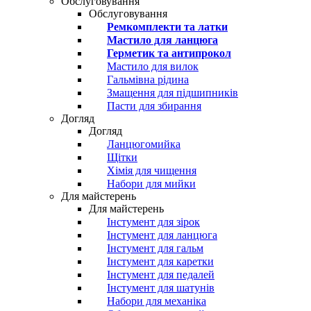
Обслуговування
Обслуговування
Ремкомплекти та латки
Мастило для ланцюга
Герметик та антипрокол
Мастило для вилок
Гальмівна рідина
Змащення для підшипників
Пасти для збирання
Догляд
Догляд
Ланцюгомийка
Щітки
Хімія для чищення
Набори для мийки
Для майстерень
Для майстерень
Інстумент для зірок
Інстумент для ланцюга
Інстумент для гальм
Інстумент для каретки
Інстумент для педалей
Інстумент для шатунів
Набори для механіка