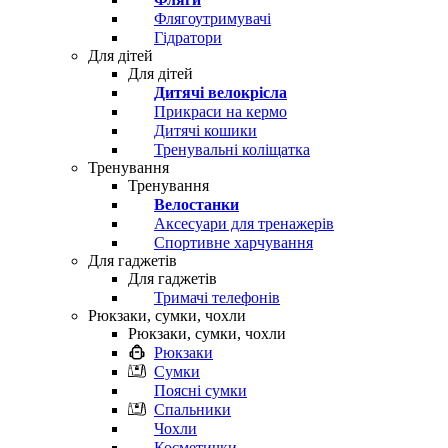
Флягоутримувачі
Гідратори
Для дітей
Для дітей
Дитячі велокрісла
Прикраси на кермо
Дитячі кошики
Тренувальні коліщатка
Тренування
Тренування
Велостанки
Аксесуари для тренажерів
Спортивне харчування
Для гаджетів
Для гаджетів
Тримачі телефонів
Рюкзаки, сумки, чохли
Рюкзаки, сумки, чохли
Рюкзаки
Сумки
Поясні сумки
Спальники
Чохли
Косметички