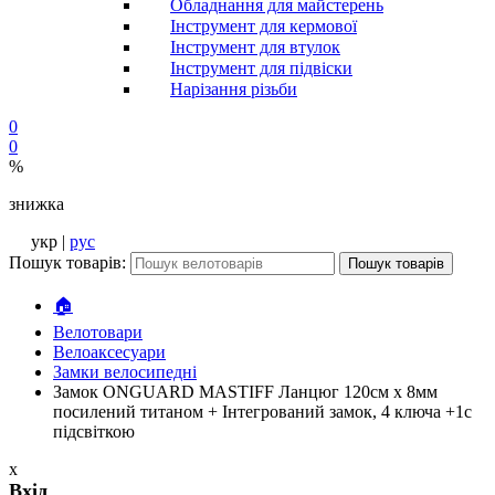
Обладнання для майстерень
Інструмент для кермової
Інструмент для втулок
Інструмент для підвіски
Нарізання різьби
0
0
%
знижка
укр |
рус
Пошук товарів:
Пошук товарів
🏠
Велотовари
Велоаксесуари
Замки велосипедні
Замок ONGUARD MASTIFF Ланцюг 120cм x 8мм
посилений титаном + Інтегрований замок, 4 ключа +1с
підсвіткою
x
Вхід