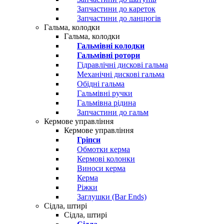
Запчастини до кареток
Запчастини до ланцюгів
Гальма, колодки
Гальма, колодки
Гальмівні колодки
Гальмівні ротори
Гідравлічні дискові гальма
Механічні дискові гальма
Обідні гальма
Гальмівні ручки
Гальмівна рідина
Запчастини до гальм
Кермове управління
Кермове управління
Гріпси
Обмотки керма
Кермові колонки
Виноси керма
Керма
Ріжки
Заглушки (Bar Ends)
Сідла, штирі
Сідла, штирі