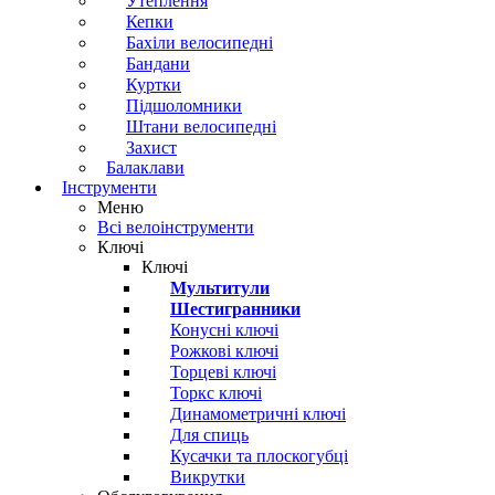
Утеплення
Кепки
Бахіли велосипедні
Бандани
Куртки
Підшоломники
Штани велосипедні
Захист
Балаклави
Інструменти
Меню
Всі велоінструменти
Ключі
Ключі
Мультитули
Шестигранники
Конусні ключі
Рожкові ключі
Торцеві ключі
Торкс ключі
Динамометричні ключі
Для спиць
Кусачки та плоскогубці
Викрутки