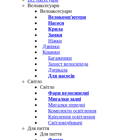
Велоаксесуари
Велоаксесуари
Велокомп'ютери
Насоси
Крила
Замки
Ніжки
Дзвінки
Кошики
Багажники
Захист велосипеда
Дзеркала
Для насосів
Світло
Світло
Фари велосипедні
Мигалки задні
Мигалки передні
Комплекти освітлення
Кріплення освітлення
Світловідбивачі
Для пиття
Для пиття
Фляги