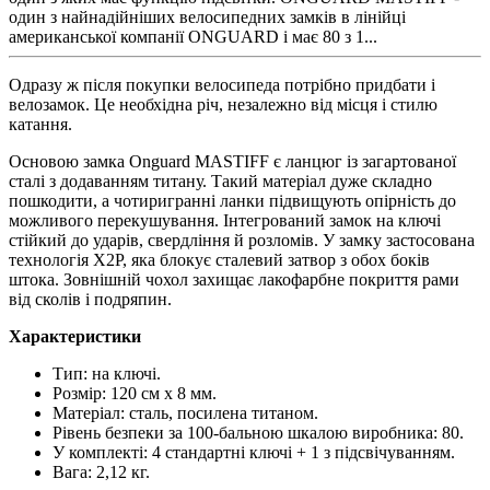
один з найнадійніших велосипедних замків в лінійці
американської компанії ONGUARD і має 80 з 1...
Одразу ж після покупки велосипеда потрібно придбати і
велозамок. Це необхідна річ, незалежно від місця і стилю
катання.
Основою замка Onguard MASTIFF є ланцюг із загартованої
сталі з додаванням титану. Такий матеріал дуже складно
пошкодити, а чотиригранні ланки підвищують опірність до
можливого перекушування. Інтегрований замок на ключі
стійкий до ударів, свердління й розломів. У замку застосована
технологія X2P, яка блокує сталевий затвор з обох боків
штока. Зовнішній чохол захищає лакофарбне покриття рами
від сколів і подряпин.
Характеристики
Тип: на ключі.
Розмір: 120 см х 8 мм.
Матеріал: сталь, посилена титаном.
Рівень безпеки за 100-бальною шкалою виробника: 80.
У комплекті: 4 стандартні ключі + 1 з підсвічуванням.
Вага: 2,12 кг.