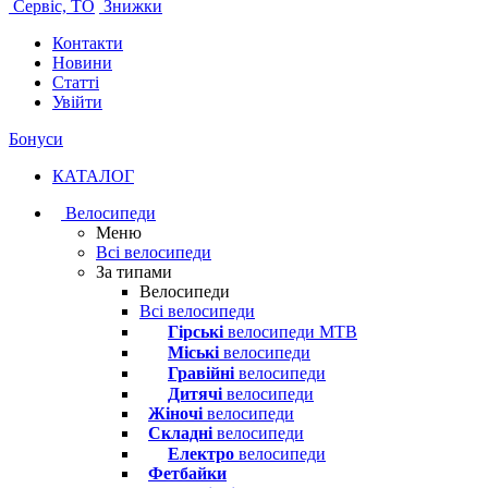
Сервіс, ТО
Знижки
Контакти
Новини
Статті
Увійти
Бонуси
КАТАЛОГ
Велосипеди
Меню
Всі велосипеди
За типами
Велосипеди
Всі велосипеди
Гірські
велосипеди MTB
Міські
велосипеди
Гравійні
велосипеди
Дитячі
велосипеди
Жіночі
велосипеди
Складні
велосипеди
Електро
велосипеди
Фетбайки