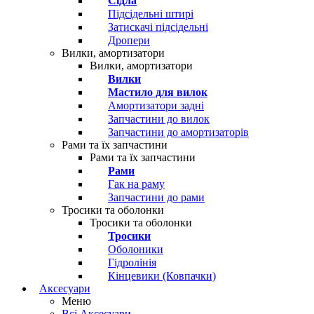
Сідла
Підсідельні штирі
Затискачі підсідельні
Дропери
Вилки, амортизатори
Вилки, амортизатори
Вилки
Мастило для вилок
Амортизатори задні
Запчастини до вилок
Запчастини до амортизаторів
Рами та їх запчастини
Рами та їх запчастини
Рами
Гак на раму
Запчастини до рами
Тросики та оболонки
Тросики та оболонки
Тросики
Оболоники
Гідролінія
Кінцевики (Ковпачки)
Аксесуари
Меню
Всі Аксесуари