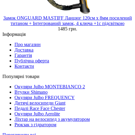
Замок ONGUARD MASTIFF Ланцюг 120cм x 8мм посилений
титаном + Інтегрований замок, 4 ключа +1с підсвіткою
1485 грн.
Інформація
Про магазин
Доставка
Гарантія
Публічна оферта
Контакти
Популярні товари
Окуляри Julbo MONTEBIANCO 2
Втулки Shimano
Окуляри Julbo FREQUENCY
Дитячі велосипеди Giant
Педалі Race Face Chester
Окуляри Julbo Aerolite
Ліхтар на велосипед з акумулятором
Рюкзак з гідратором
Переглянути всі