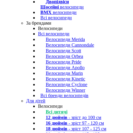
Двопідвіси
Шосейні
велосипеди
BMX
велосипеди
Всі велосипеди
За брендами
Велосипеди
Всі велосипеди
Велосипеди Merida
Велосипеди Cannondale
Велосипеди Scott
Велосипеди Orbea
Велосипеди Pride
Велосипеди Apollo
Велосипеди Marin
Велосипеди Kinetic
Велосипеди Cyclone
Велосипеди Winner
Всі бренди велосипедів
Для дітей
Велосипеди
Всі дитячі
12 дюймів
- зріст до 100 см
16 дюймів
- зріст 97 - 120 см
18 дюймів
- зріст 107 - 125 см