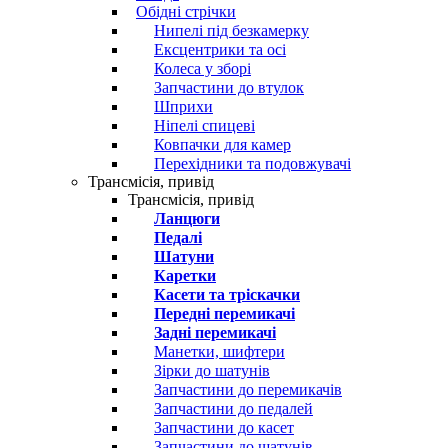
Обідні стрічки
Нипелі під безкамерку
Ексцентрики та осі
Колеса у зборі
Запчастини до втулок
Шприхи
Ніпелі спицеві
Ковпачки для камер
Перехідники та подовжувачі
Трансмісія, привід
Трансмісія, привід
Ланцюги
Педалі
Шатуни
Каретки
Касети та тріскачки
Передні перемикачі
Задні перемикачі
Манетки, шифтери
Зірки до шатунів
Запчастини до перемикачів
Запчастини до педалей
Запчастини до касет
Запчастини до шатунів