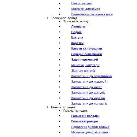
Ніпелі спицеві
Ковпачки для камер
Перехідники та подовжувачі
Трансмісія, привід
Трансмісія, привід
Ланцюги
Педалі
Шатуни
Каретки
Касети та тріскачки
Передні перемикачі
Задні перемикачі
Манетки, шифтери
Зірки до шатунів
Запчастини до перемикачів
Запчастини до педалей
Запчастини до касет
Запчастини до шатунів
Запчастини до кареток
Запчастини до ланцюгів
Гальма, колодки
Гальма, колодки
Гальмівні колодки
Гальмівні ротори
Гідравлічні дискові гальма
Механічні дискові гальма