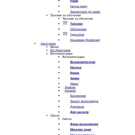
Рами
Гак на раму
Запчастини до рами
Тросики та оболонки
Тросики та оболонки
Тросики
Оболоники
Гідролінія
Кінцевики (Ковпачки)
Аксесуари
Меню
Всі Аксесуари
Велоаксесуари
Велоаксесуари
Велокомп'ютери
Насоси
Крила
Замки
Ніжки
Дзвінки
Кошики
Багажники
Захист велосипеда
Дзеркала
Для насосів
Світло
Світло
Фари велосипедні
Мигалки задні
Мигалки передні