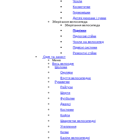
Чохли
Косметички
Гермомішки
Дитячі рюкзаки і сумки
Зберігання велосипеда
Зберігання велосипеда
Підніжки
Підлогові стійки
Чохли на велосипед
Підвісні системи
Ремонтні стійки
Одяг та захист
Меню
Весь велоодяг
Шоломи
Окуляри
Взуття велосипедне
Рукавички
Рейтузи
Шорти
Футболки
Джерсі
Костюми
Кофти
Шкарпетки велосипедні
Утеплення
Кепки
Бахіли велосипедні