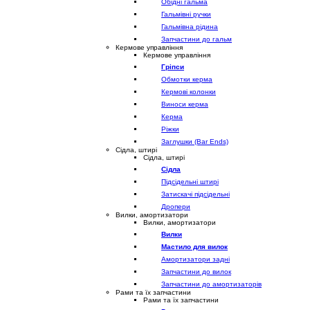
Обідні гальма
Гальмівні ручки
Гальмівна рідина
Запчастини до гальм
Кермове управління
Кермове управління
Гріпси
Обмотки керма
Кермові колонки
Виноси керма
Керма
Ріжки
Заглушки (Bar Ends)
Сідла, штирі
Сідла, штирі
Сідла
Підсідельні штирі
Затискачі підсідельні
Дропери
Вилки, амортизатори
Вилки, амортизатори
Вилки
Мастило для вилок
Амортизатори задні
Запчастини до вилок
Запчастини до амортизаторів
Рами та їх запчастини
Рами та їх запчастини