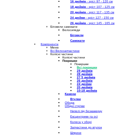
16 дюймів
- зріст 97 - 120 см
18 дюймів
- зріст 107 - 125 см
20 дюймів
- зріст 117 - 135 см
24 дюйми
- зріст 127 - 150 см
26 дюймів
- зріст 145 - 165 см
Біговели самокати
Велосипеди
Біговели
Самокати
Компоненти
Меню
Всі Велозапчастини
Колісні частини
Колісні частини
Покришки
Покиршки
Всі покришки
29 дюймів
28 дюймів
27,5 дюймів
26 дюймів
24 дюйми
20 дюймів
10-18 дюймів
Камери
Втулки
Обода
Обідні стрічки
Нипелі під безкамерку
Ексцентрики та осі
Колеса у зборі
Запчастини до втулок
Шприхи