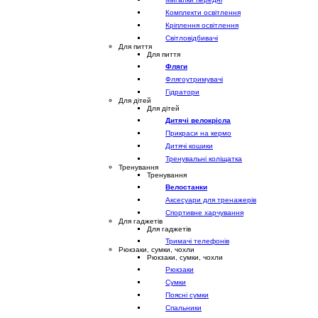
Комплекти освітлення
Кріплення освітлення
Світловідбивачі
Для пиття
Для пиття
Фляги
Флягоутримувачі
Гідратори
Для дітей
Для дітей
Дитячі велокрісла
Прикраси на кермо
Дитячі кошики
Тренувальні коліщатка
Тренування
Тренування
Велостанки
Аксесуари для тренажерів
Спортивне харчування
Для гаджетів
Для гаджетів
Тримачі телефонів
Рюкзаки, сумки, чохли
Рюкзаки, сумки, чохли
Рюкзаки
Сумки
Поясні сумки
Спальники