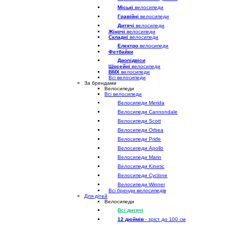
Міські
велосипеди
Гравійні
велосипеди
Дитячі
велосипеди
Жіночі
велосипеди
Складні
велосипеди
Електро
велосипеди
Фетбайки
Двопідвіси
Шосейні
велосипеди
BMX
велосипеди
Всі велосипеди
За брендами
Велосипеди
Всі велосипеди
Велосипеди Merida
Велосипеди Cannondale
Велосипеди Scott
Велосипеди Orbea
Велосипеди Pride
Велосипеди Apollo
Велосипеди Marin
Велосипеди Kinetic
Велосипеди Cyclone
Велосипеди Winner
Всі бренди велосипедів
Для дітей
Велосипеди
Всі дитячі
12 дюймів
- зріст до 100 см