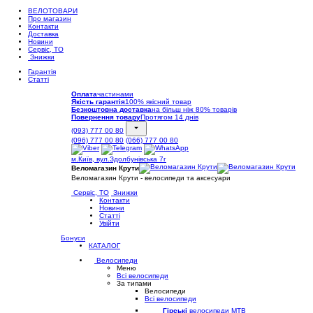
ВЕЛОТОВАРИ
Про магазин
Контакти
Доставка
Новини
Сервіс, ТО
Знижки
Гарантія
Статті
Оплата
частинами
Якість гарантія
100% якісний товар
Безкоштовна доставка
на більш ніж 80% товарів
Повернення товару
Протягом 14 днів
(093) 777 00 80
(096) 777 00 80
(066) 777 00 80
м.Київ, вул.Здолбунівська 7г
Веломагазин Крути
Веломагазин Крути - велосипеди та аксесуари
Сервіс, ТО
Знижки
Контакти
Новини
Статті
Увійти
Бонуси
КАТАЛОГ
Велосипеди
Меню
Всі велосипеди
За типами
Велосипеди
Всі велосипеди
Гірські
велосипеди MTB