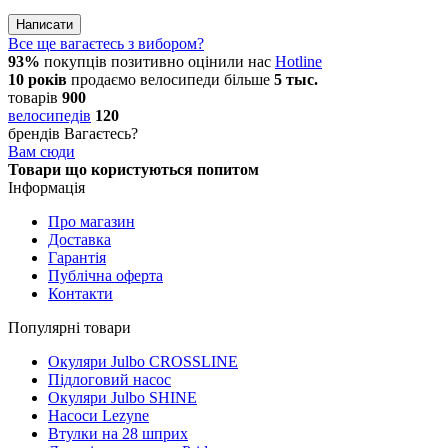
Написати
Все ще вагаєтесь з вибором?
93%
покупців позитивно оцінили нас
Hotline
10 років
продаємо
велосипеди
більше
5 тыс.
товарів
900
велосипедів
120
брендів
Вагаєтесь?
Вам сюди
Товари що користуються попитом
Інформація
Про магазин
Доставка
Гарантія
Публічна оферта
Контакти
Популярні товари
Окуляри Julbo CROSSLINE
Підлоговий насос
Окуляри Julbo SHINE
Насоси Lezyne
Втулки на 28 шприх