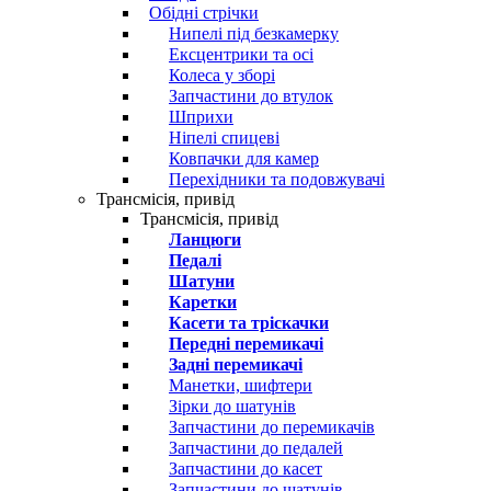
Обідні стрічки
Нипелі під безкамерку
Ексцентрики та осі
Колеса у зборі
Запчастини до втулок
Шприхи
Ніпелі спицеві
Ковпачки для камер
Перехідники та подовжувачі
Трансмісія, привід
Трансмісія, привід
Ланцюги
Педалі
Шатуни
Каретки
Касети та тріскачки
Передні перемикачі
Задні перемикачі
Манетки, шифтери
Зірки до шатунів
Запчастини до перемикачів
Запчастини до педалей
Запчастини до касет
Запчастини до шатунів