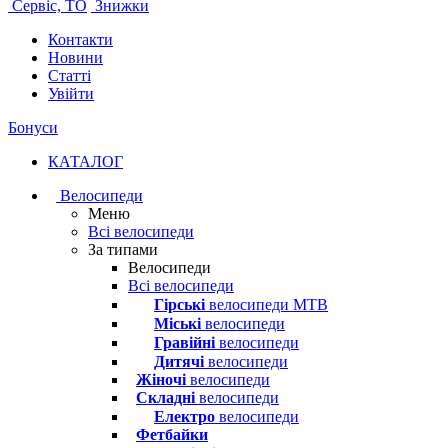
Сервіс, ТО
Знижки
Контакти
Новини
Статті
Увійти
Бонуси
КАТАЛОГ
Велосипеди
Меню
Всі велосипеди
За типами
Велосипеди
Всі велосипеди
Гірські
велосипеди MTB
Міські
велосипеди
Гравійні
велосипеди
Дитячі
велосипеди
Жіночі
велосипеди
Складні
велосипеди
Електро
велосипеди
Фетбайки