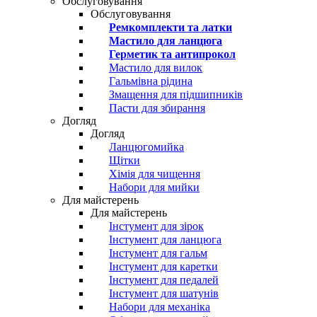
Обслуговування
Обслуговування
Ремкомплекти та латки
Мастило для ланцюга
Герметик та антипрокол
Мастило для вилок
Гальмівна рідина
Змащення для підшипників
Пасти для збирання
Догляд
Догляд
Ланцюгомийка
Щітки
Хімія для чищення
Набори для мийки
Для майстерень
Для майстерень
Інстумент для зірок
Інстумент для ланцюга
Інстумент для гальм
Інстумент для каретки
Інстумент для педалей
Інстумент для шатунів
Набори для механіка