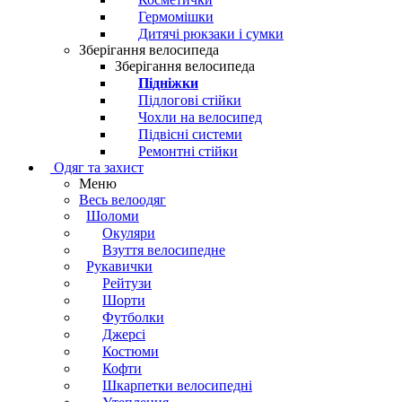
Гермомішки
Дитячі рюкзаки і сумки
Зберігання велосипеда
Зберігання велосипеда
Підніжки
Підлогові стійки
Чохли на велосипед
Підвісні системи
Ремонтні стійки
Одяг та захист
Меню
Весь велоодяг
Шоломи
Окуляри
Взуття велосипедне
Рукавички
Рейтузи
Шорти
Футболки
Джерсі
Костюми
Кофти
Шкарпетки велосипедні