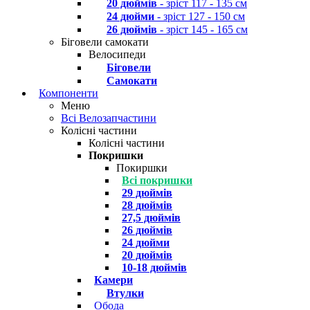
20 дюймів
- зріст 117 - 135 см
24 дюйми
- зріст 127 - 150 см
26 дюймів
- зріст 145 - 165 см
Біговели самокати
Велосипеди
Біговели
Самокати
Компоненти
Меню
Всі Велозапчастини
Колісні частини
Колісні частини
Покришки
Покиршки
Всі покришки
29 дюймів
28 дюймів
27,5 дюймів
26 дюймів
24 дюйми
20 дюймів
10-18 дюймів
Камери
Втулки
Обода