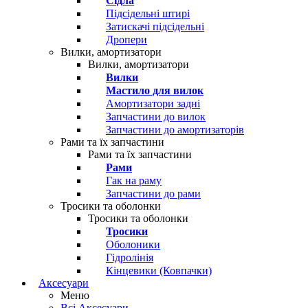
Сідла
Підсідельні штирі
Затискачі підсідельні
Дропери
Вилки, амортизатори
Вилки, амортизатори
Вилки
Мастило для вилок
Амортизатори задні
Запчастини до вилок
Запчастини до амортизаторів
Рами та їх запчастини
Рами та їх запчастини
Рами
Гак на раму
Запчастини до рами
Тросики та оболонки
Тросики та оболонки
Тросики
Оболоники
Гідролінія
Кінцевики (Ковпачки)
Аксесуари
Меню
Всі Аксесуари