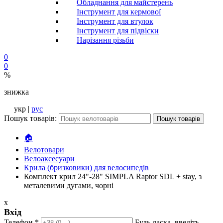
Обладнання для майстерень
Інструмент для кермової
Інструмент для втулок
Інструмент для підвіски
Нарізання різьби
0
0
%
знижка
укр |
рус
Пошук товарів:
Пошук товарів
🏠
Велотовари
Велоаксесуари
Крила (бризковики) для велосипедів
Комплект крил 24"-28" SIMPLA Raptor SDL + stay, з
металевими дугами, чорні
x
Вхід
Телефон
*
Будь ласка, введіть