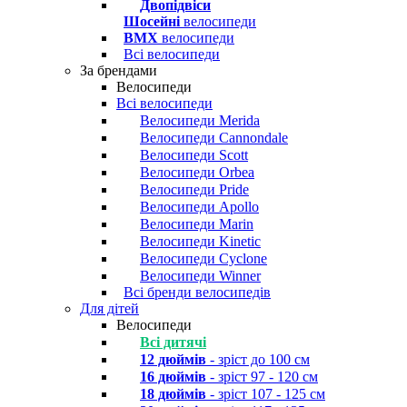
Двопідвіси
Шосейні
велосипеди
BMX
велосипеди
Всі велосипеди
За брендами
Велосипеди
Всі велосипеди
Велосипеди Merida
Велосипеди Cannondale
Велосипеди Scott
Велосипеди Orbea
Велосипеди Pride
Велосипеди Apollo
Велосипеди Marin
Велосипеди Kinetic
Велосипеди Cyclone
Велосипеди Winner
Всі бренди велосипедів
Для дітей
Велосипеди
Всі дитячі
12 дюймів
- зріст до 100 см
16 дюймів
- зріст 97 - 120 см
18 дюймів
- зріст 107 - 125 см