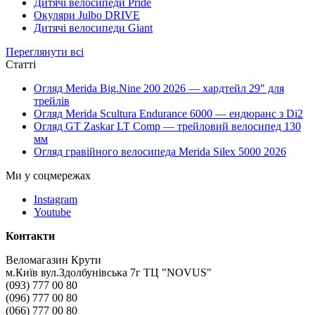
Дитячі велосипеди Pride
Окуляри Julbo DRIVE
Дитячі велосипеди Giant
Переглянути всі
Статті
Огляд Merida Big.Nine 200 2026 — хардтейл 29" для
трейлів
Огляд Merida Scultura Endurance 6000 — ендюранс з Di2
Огляд GT Zaskar LT Comp — трейловий велосипед 130
мм
Огляд гравійного велосипеда Merida Silex 5000 2026
Ми у соцмережах
Instagram
Youtube
Контакти
Веломагазин Крути
м.Київ вул.Здолбунівська 7г ТЦ "NOVUS"
(093) 777 00 80
(096) 777 00 80
(066) 777 00 80