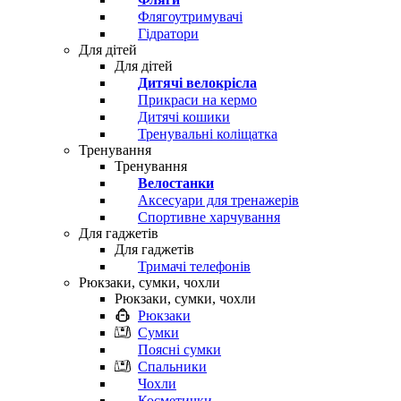
Флягоутримувачі
Гідратори
Для дітей
Для дітей
Дитячі велокрісла
Прикраси на кермо
Дитячі кошики
Тренувальні коліщатка
Тренування
Тренування
Велостанки
Аксесуари для тренажерів
Спортивне харчування
Для гаджетів
Для гаджетів
Тримачі телефонів
Рюкзаки, сумки, чохли
Рюкзаки, сумки, чохли
Рюкзаки
Сумки
Поясні сумки
Спальники
Чохли
Косметички