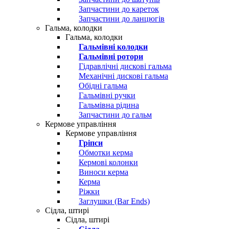
Запчастини до кареток
Запчастини до ланцюгів
Гальма, колодки
Гальма, колодки
Гальмівні колодки
Гальмівні ротори
Гідравлічні дискові гальма
Механічні дискові гальма
Обідні гальма
Гальмівні ручки
Гальмівна рідина
Запчастини до гальм
Кермове управління
Кермове управління
Гріпси
Обмотки керма
Кермові колонки
Виноси керма
Керма
Ріжки
Заглушки (Bar Ends)
Сідла, штирі
Сідла, штирі