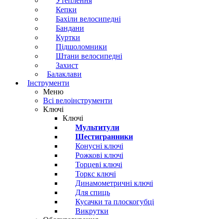
Утеплення
Кепки
Бахіли велосипедні
Бандани
Куртки
Підшоломники
Штани велосипедні
Захист
Балаклави
Інструменти
Меню
Всі велоінструменти
Ключі
Ключі
Мультитули
Шестигранники
Конусні ключі
Рожкові ключі
Торцеві ключі
Торкс ключі
Динамометричні ключі
Для спиць
Кусачки та плоскогубці
Викрутки