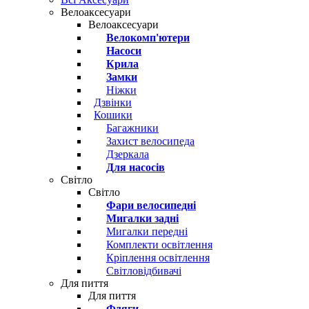
Велоаксесуари
Велоаксесуари
Велокомп'ютери
Насоси
Крила
Замки
Ніжки
Дзвінки
Кошики
Багажники
Захист велосипеда
Дзеркала
Для насосів
Світло
Світло
Фари велосипедні
Мигалки задні
Мигалки передні
Комплекти освітлення
Кріплення освітлення
Світловідбивачі
Для пиття
Для пиття
Фляги