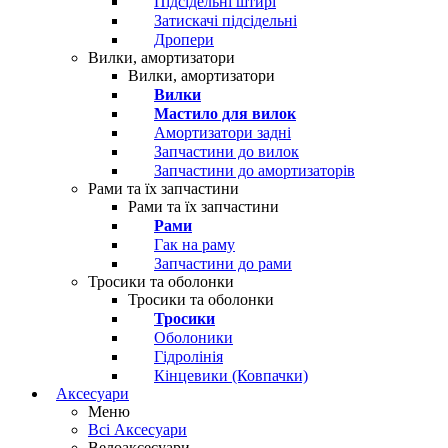
Підсідельні штирі
Затискачі підсідельні
Дропери
Вилки, амортизатори
Вилки, амортизатори
Вилки
Мастило для вилок
Амортизатори задні
Запчастини до вилок
Запчастини до амортизаторів
Рами та їх запчастини
Рами та їх запчастини
Рами
Гак на раму
Запчастини до рами
Тросики та оболонки
Тросики та оболонки
Тросики
Оболоники
Гідролінія
Кінцевики (Ковпачки)
Аксесуари
Меню
Всі Аксесуари
Велоаксесуари