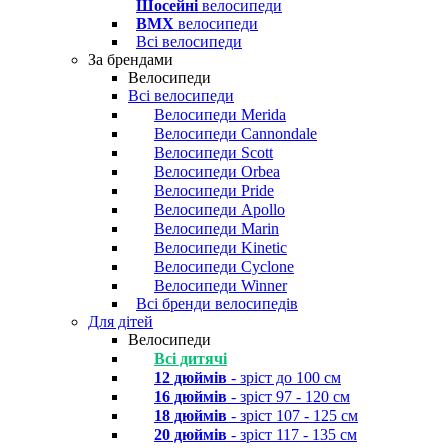
Шосейні
велосипеди
BMX
велосипеди
Всі велосипеди
За брендами
Велосипеди
Всі велосипеди
Велосипеди Merida
Велосипеди Cannondale
Велосипеди Scott
Велосипеди Orbea
Велосипеди Pride
Велосипеди Apollo
Велосипеди Marin
Велосипеди Kinetic
Велосипеди Cyclone
Велосипеди Winner
Всі бренди велосипедів
Для дітей
Велосипеди
Всі дитячі
12 дюймів
- зріст до 100 см
16 дюймів
- зріст 97 - 120 см
18 дюймів
- зріст 107 - 125 см
20 дюймів
- зріст 117 - 135 см