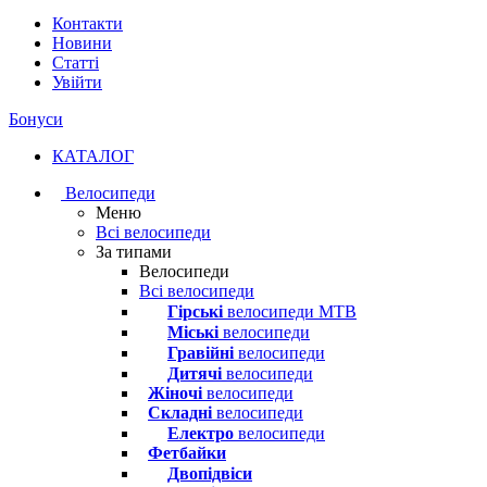
Контакти
Новини
Статті
Увійти
Бонуси
КАТАЛОГ
Велосипеди
Меню
Всі велосипеди
За типами
Велосипеди
Всі велосипеди
Гірські
велосипеди MTB
Міські
велосипеди
Гравійні
велосипеди
Дитячі
велосипеди
Жіночі
велосипеди
Складні
велосипеди
Електро
велосипеди
Фетбайки
Двопідвіси