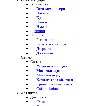
Велоаксесуари
Велокомп'ютери
Насоси
Крила
Замки
Ніжки
Дзвінки
Кошики
Багажники
Захист велосипеда
Дзеркала
Для насосів
Світло
Світло
Фари велосипедні
Мигалки задні
Мигалки передні
Комплекти освітлення
Кріплення освітлення
Світловідбивачі
Для пиття
Для пиття
Фляги