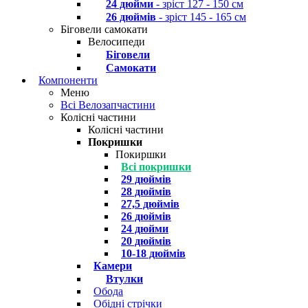
24 дюйми
- зріст 127 - 150 см
26 дюймів
- зріст 145 - 165 см
Біговели самокати
Велосипеди
Біговели
Самокати
Компоненти
Меню
Всі Велозапчастини
Колісні частини
Колісні частини
Покришки
Покиршки
Всі покришки
29 дюймів
28 дюймів
27,5 дюймів
26 дюймів
24 дюйми
20 дюймів
10-18 дюймів
Камери
Втулки
Обода
Обідні стрічки