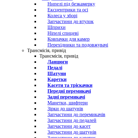
Нипелі під безкамерку
Ексцентрики та осі
Колеса у зборі
Запчастини до втулок
Шприхи
Ніпелі спицеві
Ковпачки для камер
Перехідники та подовжувачі
Трансмісія, привід
Трансмісія, привід
Ланцюги
Педалі
Шатуни
Каретки
Касети та тріскачки
Передні перемикачі
Задні перемикачі
Манетки, шифтери
Зірки до шатунів
Запчастини до перемикачів
Запчастини до педалей
Запчастини до касет
Запчастини до шатунів
Запчастини до кареток