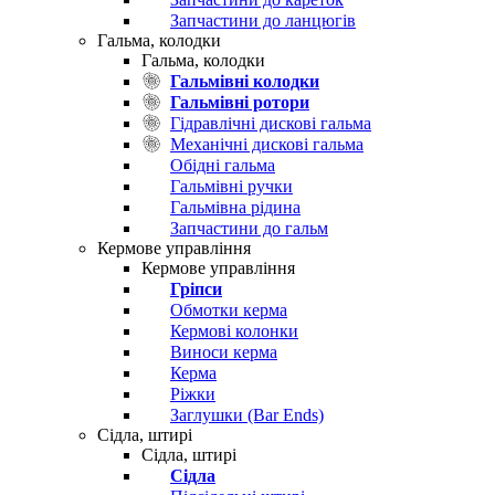
Запчастини до ланцюгів
Гальма, колодки
Гальма, колодки
Гальмівні колодки
Гальмівні ротори
Гідравлічні дискові гальма
Механічні дискові гальма
Обідні гальма
Гальмівні ручки
Гальмівна рідина
Запчастини до гальм
Кермове управління
Кермове управління
Гріпси
Обмотки керма
Кермові колонки
Виноси керма
Керма
Ріжки
Заглушки (Bar Ends)
Сідла, штирі
Сідла, штирі
Сідла