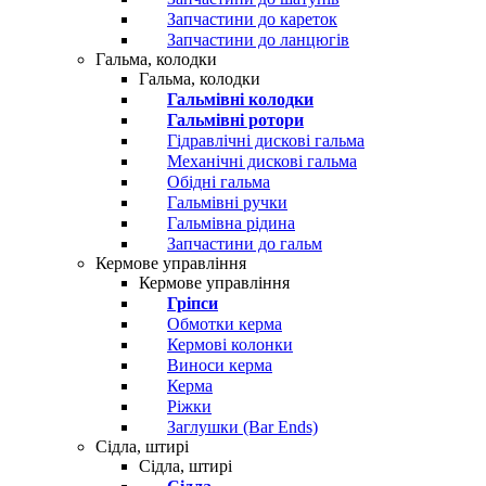
Запчастини до кареток
Запчастини до ланцюгів
Гальма, колодки
Гальма, колодки
Гальмівні колодки
Гальмівні ротори
Гідравлічні дискові гальма
Механічні дискові гальма
Обідні гальма
Гальмівні ручки
Гальмівна рідина
Запчастини до гальм
Кермове управління
Кермове управління
Гріпси
Обмотки керма
Кермові колонки
Виноси керма
Керма
Ріжки
Заглушки (Bar Ends)
Сідла, штирі
Сідла, штирі