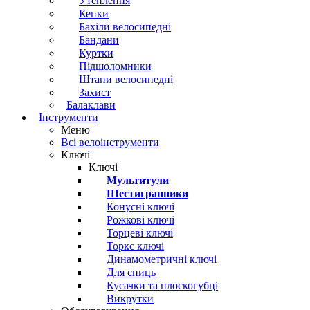
Утеплення
Кепки
Бахіли велосипедні
Бандани
Куртки
Підшоломники
Штани велосипедні
Захист
Балаклави
Інструменти
Меню
Всі велоінструменти
Ключі
Ключі
Мультитули
Шестигранники
Конусні ключі
Рожкові ключі
Торцеві ключі
Торкс ключі
Динамометричні ключі
Для спиць
Кусачки та плоскогубці
Викрутки