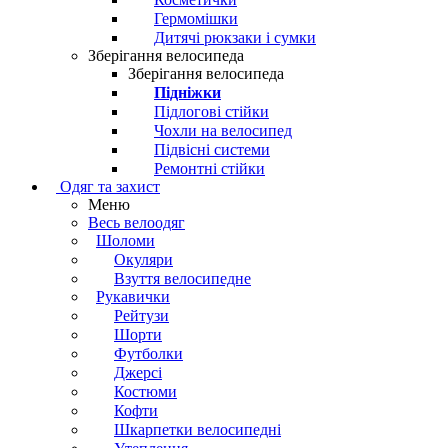
Гермомішки
Дитячі рюкзаки і сумки
Зберігання велосипеда
Зберігання велосипеда
Підніжки
Підлогові стійки
Чохли на велосипед
Підвісні системи
Ремонтні стійки
Одяг та захист
Меню
Весь велоодяг
Шоломи
Окуляри
Взуття велосипедне
Рукавички
Рейтузи
Шорти
Футболки
Джерсі
Костюми
Кофти
Шкарпетки велосипедні