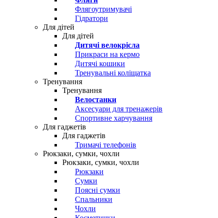
Флягоутримувачі
Гідратори
Для дітей
Для дітей
Дитячі велокрісла
Прикраси на кермо
Дитячі кошики
Тренувальні коліщатка
Тренування
Тренування
Велостанки
Аксесуари для тренажерів
Спортивне харчування
Для гаджетів
Для гаджетів
Тримачі телефонів
Рюкзаки, сумки, чохли
Рюкзаки, сумки, чохли
Рюкзаки
Сумки
Поясні сумки
Спальники
Чохли
Косметички