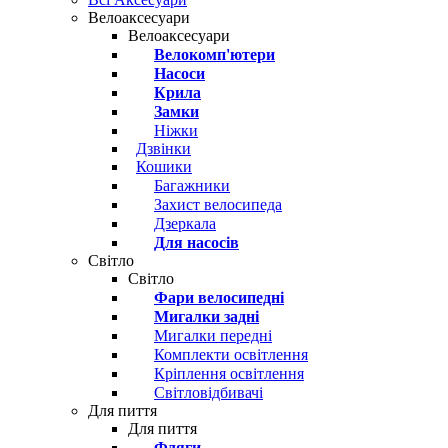
Велоаксесуари
Велоаксесуари
Велокомп'ютери
Насоси
Крила
Замки
Ніжки
Дзвінки
Кошики
Багажники
Захист велосипеда
Дзеркала
Для насосів
Світло
Світло
Фари велосипедні
Мигалки задні
Мигалки передні
Комплекти освітлення
Кріплення освітлення
Світловідбивачі
Для пиття
Для пиття
Фляги