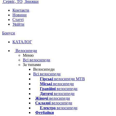
Сервіс, ТО
Знижки
Контакти
Новини
Статті
Увійти
Бонуси
КАТАЛОГ
Велосипеди
Меню
Всі велосипеди
За типами
Велосипеди
Всі велосипеди
Гірські
велосипеди MTB
Міські
велосипеди
Гравійні
велосипеди
Дитячі
велосипеди
Жіночі
велосипеди
Складні
велосипеди
Електро
велосипеди
Фетбайки