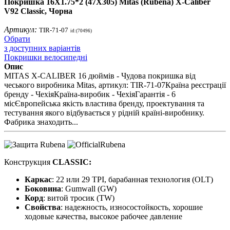
Покришка 16X1.75*2 (47X305) Mitas (Rubena) X-Caliber
V92 Classic, Чорна
Артикул:
TIR-71-07
id:(70496)
Обрати
з доступних варіантів
Покришки велосипедні
Опис
MITAS X-CALIBER 16 дюймів - Чудова покришка від
чеського виробника Mitas, артикул: TIR-71-07Країна реєстрації
бренду - ЧехіяКраїна-виробик - ЧехіяГарантія - 6
місЄвропейська якість властива бренду, проектування та
тестування якого відбувається у рідній країні-виробнику.
Фабрика знаходить...
Конструкция
CLASSIC
:
Каркас
: 22 или 29 TPI, барабанная технология (OLT)
Боковина
: Gumwall (GW)
Корд
: витой тросик (TW)
Свойства
: надежность, износостойкость, хорошие
ходовые качества, высокое рабочее давление