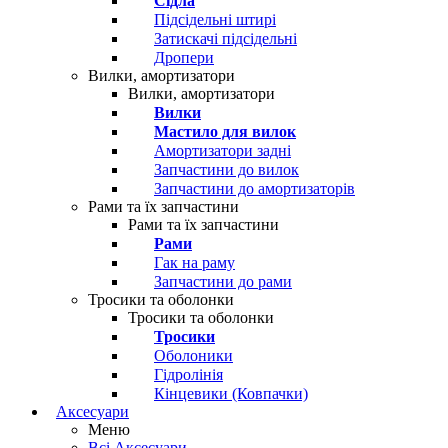
Сідла
Підсідельні штирі
Затискачі підсідельні
Дропери
Вилки, амортизатори
Вилки, амортизатори
Вилки
Мастило для вилок
Амортизатори задні
Запчастини до вилок
Запчастини до амортизаторів
Рами та їх запчастини
Рами та їх запчастини
Рами
Гак на раму
Запчастини до рами
Тросики та оболонки
Тросики та оболонки
Тросики
Оболоники
Гідролінія
Кінцевики (Ковпачки)
Аксесуари
Меню
Всі Аксесуари