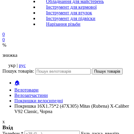
Обладнання для майстерень
Інструмент для кермової
Інструмент для втулок
Інструмент для підвіски
Нарізання різьби
0
0
%
знижка
укр |
рус
Пошук товарів:
Пошук товарів
🏠
Велотовари
Велозапчастини
Покришки велосипедні
Покришка 16X1.75*2 (47X305) Mitas (Rubena) X-Caliber
V92 Classic, Чорна
x
Вхід
Телефон
*
Будь ласка, введіть