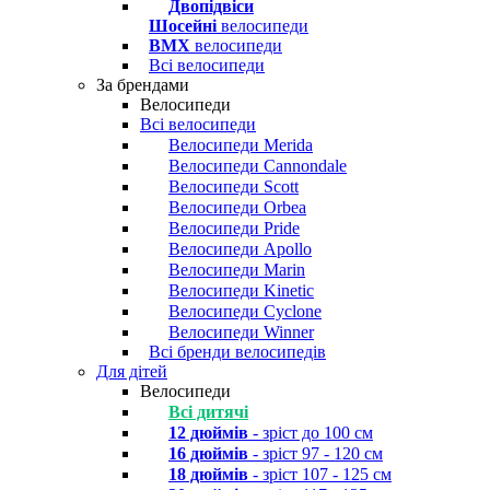
Двопідвіси
Шосейні
велосипеди
BMX
велосипеди
Всі велосипеди
За брендами
Велосипеди
Всі велосипеди
Велосипеди Merida
Велосипеди Cannondale
Велосипеди Scott
Велосипеди Orbea
Велосипеди Pride
Велосипеди Apollo
Велосипеди Marin
Велосипеди Kinetic
Велосипеди Cyclone
Велосипеди Winner
Всі бренди велосипедів
Для дітей
Велосипеди
Всі дитячі
12 дюймів
- зріст до 100 см
16 дюймів
- зріст 97 - 120 см
18 дюймів
- зріст 107 - 125 см