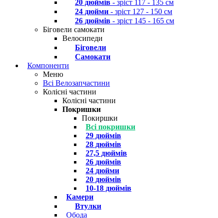
20 дюймів
- зріст 117 - 135 см
24 дюйми
- зріст 127 - 150 см
26 дюймів
- зріст 145 - 165 см
Біговели самокати
Велосипеди
Біговели
Самокати
Компоненти
Меню
Всі Велозапчастини
Колісні частини
Колісні частини
Покришки
Покиршки
Всі покришки
29 дюймів
28 дюймів
27,5 дюймів
26 дюймів
24 дюйми
20 дюймів
10-18 дюймів
Камери
Втулки
Обода