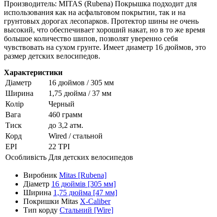
Производитель: MITAS (Rubena) Покрышка подходит для
использования как на асфальтовом покрытии, так и на
грунтовых дорогах лесопарков. Протектор шины не очень
высокий, что обеспечивает хороший накат, но в то же время
большое количество шипов, позволят уверенно себя
чувствовать на сухом грунте. Имеет диаметр 16 дюймов, это
размер детских велосипедов.
Характеристики
Діаметр
16 дюймов / 305 мм
Ширина
1,75 дюйма / 37 мм
Колір
Черный
Вага
460 грамм
Тиск
до 3,2 атм.
Корд
Wired / стальной
EPI
22 TPI
Особливість
Для детских велосипедов
Виробник
Mitas [Rubena]
Діаметр
16 дюймів [305 мм]
Ширина
1,75 дюйма [47 мм]
Покришки Mitas
X-Caliber
Тип корду
Стальний [Wire]