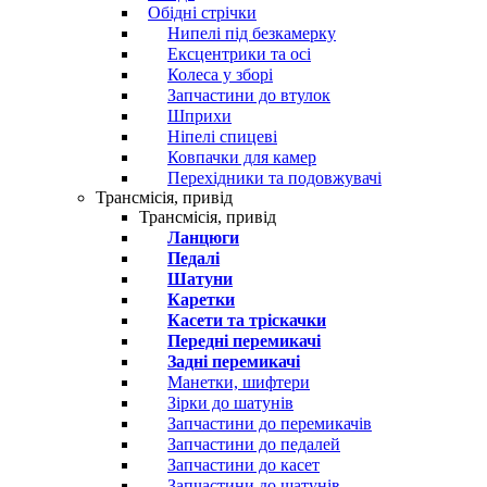
Обідні стрічки
Нипелі під безкамерку
Ексцентрики та осі
Колеса у зборі
Запчастини до втулок
Шприхи
Ніпелі спицеві
Ковпачки для камер
Перехідники та подовжувачі
Трансмісія, привід
Трансмісія, привід
Ланцюги
Педалі
Шатуни
Каретки
Касети та тріскачки
Передні перемикачі
Задні перемикачі
Манетки, шифтери
Зірки до шатунів
Запчастини до перемикачів
Запчастини до педалей
Запчастини до касет
Запчастини до шатунів