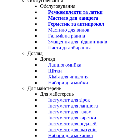
Обслуговування
Обслуговування
Ремкомплекти та латки
Мастило для ланцюга
Герметик та антипрокол
Мастило для вилок
Гальмівна рідина
Змащення для підшипників
Пасти для збирання
Догляд
Догляд
Ланцюгомийка
Щітки
Хімія для чищення
Набори для мийки
Для майстерень
Для майстерень
Інстумент для зірок
Інстумент для ланцюга
Інстумент для гальм
Інстумент для каретки
Інстумент для педалей
Інстумент для шатунів
Набори для механіка