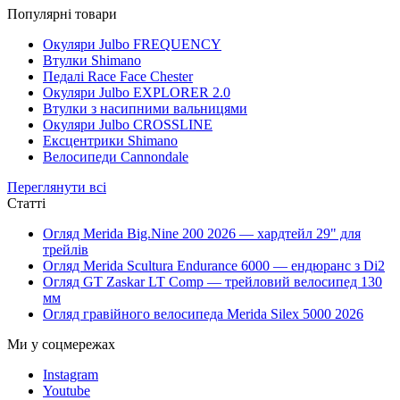
Популярні товари
Окуляри Julbo FREQUENCY
Втулки Shimano
Педалі Race Face Chester
Окуляри Julbo EXPLORER 2.0
Втулки з насипними вальницями
Окуляри Julbo CROSSLINE
Ексцентрики Shimano
Велосипеди Cannondale
Переглянути всі
Статті
Огляд Merida Big.Nine 200 2026 — хардтейл 29" для
трейлів
Огляд Merida Scultura Endurance 6000 — ендюранс з Di2
Огляд GT Zaskar LT Comp — трейловий велосипед 130
мм
Огляд гравійного велосипеда Merida Silex 5000 2026
Ми у соцмережах
Instagram
Youtube