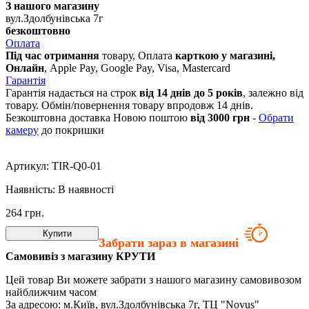
З нашого магазину
вул.Здолбунівська 7г
безкоштовно
Оплата
Під час отримання
товару, Оплата
карткою у магазині,
Онлайн
, Apple Pay, Google Pay, Visa, Mastercard
Гарантія
Гарантія надається на строк
від 14 днів до 5 років
, залежно від
товару. Обмін/повернення товару впродовж 14 днів.
Безкоштовна доставка Новою поштою
від 3000 грн
-
Обрати
камеру
до покришки
Артикул:
TIR-Q0-01
Наявність:
В наявності
264
грн.
Купити
Забрати зараз в магазині
Самовивіз з магазину КРУТИ
Цей товар Ви можете забрати з нашого магазину самовивозом
найближчим часом
За адресою: м.Київ, вул.Здолбунівська 7г, ТЦ "Novus"