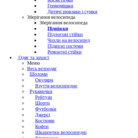
Гермомішки
Дитячі рюкзаки і сумки
Зберігання велосипеда
Зберігання велосипеда
Підніжки
Підлогові стійки
Чохли на велосипед
Підвісні системи
Ремонтні стійки
Одяг та захист
Меню
Весь велоодяг
Шоломи
Окуляри
Взуття велосипедне
Рукавички
Рейтузи
Шорти
Футболки
Джерсі
Костюми
Кофти
Шкарпетки велосипедні