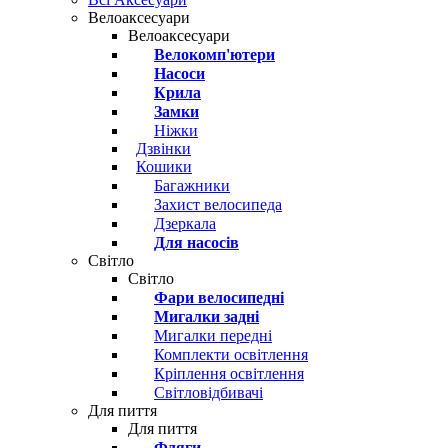
Велоаксесуари
Велоаксесуари
Велокомп'ютери
Насоси
Крила
Замки
Ніжки
Дзвінки
Кошики
Багажники
Захист велосипеда
Дзеркала
Для насосів
Світло
Світло
Фари велосипедні
Мигалки задні
Мигалки передні
Комплекти освітлення
Кріплення освітлення
Світловідбивачі
Для пиття
Для пиття
Фляги