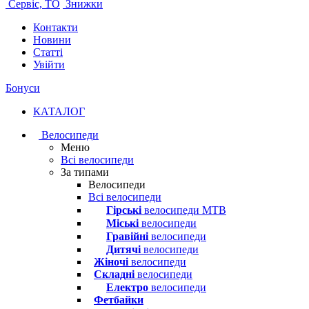
Сервіс, ТО
Знижки
Контакти
Новини
Статті
Увійти
Бонуси
КАТАЛОГ
Велосипеди
Меню
Всі велосипеди
За типами
Велосипеди
Всі велосипеди
Гірські
велосипеди MTB
Міські
велосипеди
Гравійні
велосипеди
Дитячі
велосипеди
Жіночі
велосипеди
Складні
велосипеди
Електро
велосипеди
Фетбайки