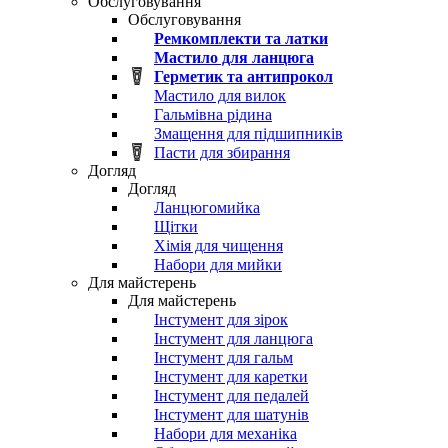
Обслуговування
Обслуговування
Ремкомплекти та латки
Мастило для ланцюга
Герметик та антипрокол
Мастило для вилок
Гальмівна рідина
Змащення для підшипників
Пасти для збирання
Догляд
Догляд
Ланцюгомийка
Щітки
Хімія для чищення
Набори для мийки
Для майстерень
Для майстерень
Інстумент для зірок
Інстумент для ланцюга
Інстумент для гальм
Інстумент для каретки
Інстумент для педалей
Інстумент для шатунів
Набори для механіка