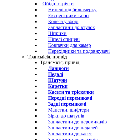
Обідні стрічки
Нипелі під безкамерку
Ексцентрики та осі
Колеса у зборі
Запчастини до втулок
Шприхи
Ніпелі спицеві
Ковпачки для камер
Перехідники та подовжувачі
Трансмісія, привід
Трансмісія, привід
Ланцюги
Педалі
Шатуни
Каретки
Касети та тріскачки
Передні перемикачі
Задні перемикачі
Манетки, шифтери
Зірки до шатунів
Запчастини до перемикачів
Запчастини до педалей
Запчастини до касет
Запчастини до шатунів