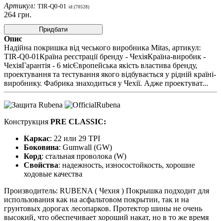
Артикул:
TIR-Q0-01
id:(70528)
264
грн.
Придбати
Опис
Надійна покришка від чеського виробника Mitas, артикул:
TIR-Q0-01Країна реєстрації бренду - ЧехіяКраїна-виробик -
ЧехіяГарантія - 6 місЄвропейська якість властива бренду,
проектування та тестування якого відбувається у рідній країні-
виробнику. Фабрика знаходиться у Чехії. Адже проектуват...
Конструкция
PRE CLASSIC
:
Каркас
: 22 или 29 TPI
Боковина
: Gumwall (GW)
Корд
: стальная проволока (W)
Свойства
: надежность, износостойкость, хорошие
ходовые качества
Производитель: RUBENA ( Чехия ) Покрышка подходит для
использования как на асфальтовом покрытии, так и на
грунтовых дорогах лесопарков. Протектор шины не очень
высокий, что обеспечивает хороший накат, но в то же время