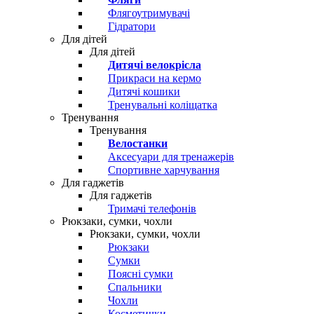
Флягоутримувачі
Гідратори
Для дітей
Для дітей
Дитячі велокрісла
Прикраси на кермо
Дитячі кошики
Тренувальні коліщатка
Тренування
Тренування
Велостанки
Аксесуари для тренажерів
Спортивне харчування
Для гаджетів
Для гаджетів
Тримачі телефонів
Рюкзаки, сумки, чохли
Рюкзаки, сумки, чохли
Рюкзаки
Сумки
Поясні сумки
Спальники
Чохли
Косметички