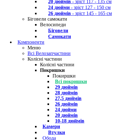
20 дюймів
- зріст 117 - 135 см
24 дюйми
- зріст 127 - 150 см
26 дюймів
- зріст 145 - 165 см
Біговели самокати
Велосипеди
Біговели
Самокати
Компоненти
Меню
Всі Велозапчастини
Колісні частини
Колісні частини
Покришки
Покиршки
Всі покришки
29 дюймів
28 дюймів
27,5 дюймів
26 дюймів
24 дюйми
20 дюймів
10-18 дюймів
Камери
Втулки
Обода