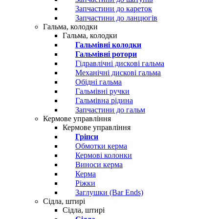
Запчастини до кареток
Запчастини до ланцюгів
Гальма, колодки
Гальма, колодки
Гальмівні колодки
Гальмівні ротори
Гідравлічні дискові гальма
Механічні дискові гальма
Обідні гальма
Гальмівні ручки
Гальмівна рідина
Запчастини до гальм
Кермове управління
Кермове управління
Гріпси
Обмотки керма
Кермові колонки
Виноси керма
Керма
Ріжки
Заглушки (Bar Ends)
Сідла, штирі
Сідла, штирі