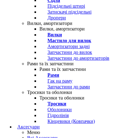
Сідла
Підсідельні штирі
Затискачі підсідельні
Дропери
Вилки, амортизатори
Вилки, амортизатори
Вилки
Мастило для вилок
Амортизатори задні
Запчастини до вилок
Запчастини до амортизаторів
Рами та їх запчастини
Рами та їх запчастини
Рами
Гак на раму
Запчастини до рами
Тросики та оболонки
Тросики та оболонки
Тросики
Оболоники
Гідролінія
Кінцевики (Ковпачки)
Аксесуари
Меню
Всі Аксесуари