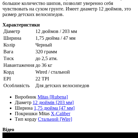
большое количество шипов, позволят уверенно себя
чувствовать на сухом грунте. Имеет диаметр 12 дюймов, это
размер детских велосипедов.
Характеристики
Діаметр
12 дюймов / 203 мм
Ширина
1,75 дюйма / 47 мм
Колір
Черный
Вага
320 грамм
Тиск
до 2,5 атм.
Навантаження
до 36 кг
Корд
Wired / стальной
EPI
22 TPI
Особливість
Для детских велосипедов
Виробник
Mitas [Rubena]
Діаметр
12 дюймів [203 мм]
Ширина
1,75 дюйма [47 мм]
Покришки Mitas
X-Caliber
Тип корду
Стальний [Wire]
Відео