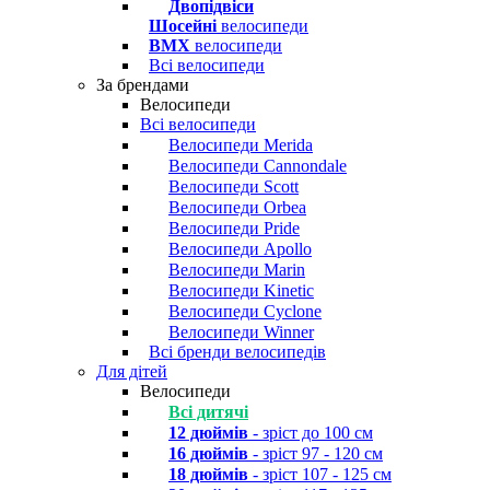
Двопідвіси
Шосейні
велосипеди
BMX
велосипеди
Всі велосипеди
За брендами
Велосипеди
Всі велосипеди
Велосипеди Merida
Велосипеди Cannondale
Велосипеди Scott
Велосипеди Orbea
Велосипеди Pride
Велосипеди Apollo
Велосипеди Marin
Велосипеди Kinetic
Велосипеди Cyclone
Велосипеди Winner
Всі бренди велосипедів
Для дітей
Велосипеди
Всі дитячі
12 дюймів
- зріст до 100 см
16 дюймів
- зріст 97 - 120 см
18 дюймів
- зріст 107 - 125 см