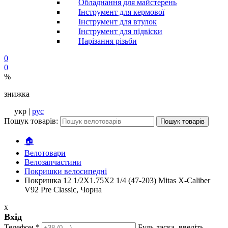
Обладнання для майстерень
Інструмент для кермової
Інструмент для втулок
Інструмент для підвіски
Нарізання різьби
0
0
%
знижка
укр |
рус
Пошук товарів:
Пошук товарів
🏠
Велотовари
Велозапчастини
Покришки велосипедні
Покришка 12 1/2X1.75X2 1/4 (47-203) Mitas X-Caliber
V92 Pre Classic, Чорна
x
Вхід
Телефон
*
Будь ласка, введіть