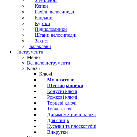
Утеплення
Кепки
Бахіли велосипедні
Бандани
Куртки
Підшоломники
Штани велосипедні
Захист
Балаклави
Інструменти
Меню
Всі велоінструменти
Ключі
Ключі
Мультитули
Шестигранники
Конусні ключі
Рожкові ключі
Торцеві ключі
Торкс ключі
Динамометричні ключі
Для спиць
Кусачки та плоскогубці
Викрутки