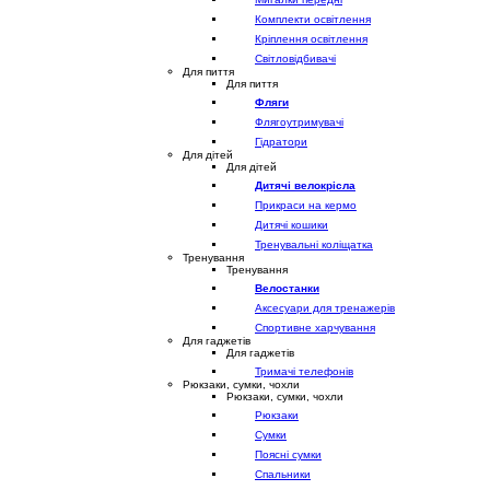
Комплекти освітлення
Кріплення освітлення
Світловідбивачі
Для пиття
Для пиття
Фляги
Флягоутримувачі
Гідратори
Для дітей
Для дітей
Дитячі велокрісла
Прикраси на кермо
Дитячі кошики
Тренувальні коліщатка
Тренування
Тренування
Велостанки
Аксесуари для тренажерів
Спортивне харчування
Для гаджетів
Для гаджетів
Тримачі телефонів
Рюкзаки, сумки, чохли
Рюкзаки, сумки, чохли
Рюкзаки
Сумки
Поясні сумки
Спальники