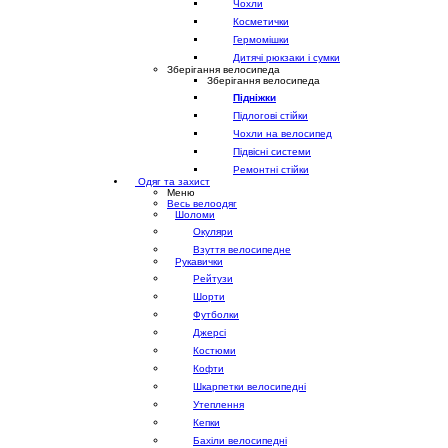
Чохли
Косметички
Гермомішки
Дитячі рюкзаки і сумки
Зберігання велосипеда
Зберігання велосипеда
Підніжки
Підлогові стійки
Чохли на велосипед
Підвісні системи
Ремонтні стійки
Одяг та захист
Меню
Весь велоодяг
Шоломи
Окуляри
Взуття велосипедне
Рукавички
Рейтузи
Шорти
Футболки
Джерсі
Костюми
Кофти
Шкарпетки велосипедні
Утеплення
Кепки
Бахіли велосипедні