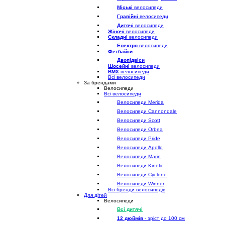
Міські
велосипеди
Гравійні
велосипеди
Дитячі
велосипеди
Жіночі
велосипеди
Складні
велосипеди
Електро
велосипеди
Фетбайки
Двопідвіси
Шосейні
велосипеди
BMX
велосипеди
Всі велосипеди
За брендами
Велосипеди
Всі велосипеди
Велосипеди Merida
Велосипеди Cannondale
Велосипеди Scott
Велосипеди Orbea
Велосипеди Pride
Велосипеди Apollo
Велосипеди Marin
Велосипеди Kinetic
Велосипеди Cyclone
Велосипеди Winner
Всі бренди велосипедів
Для дітей
Велосипеди
Всі дитячі
12 дюймів
- зріст до 100 см