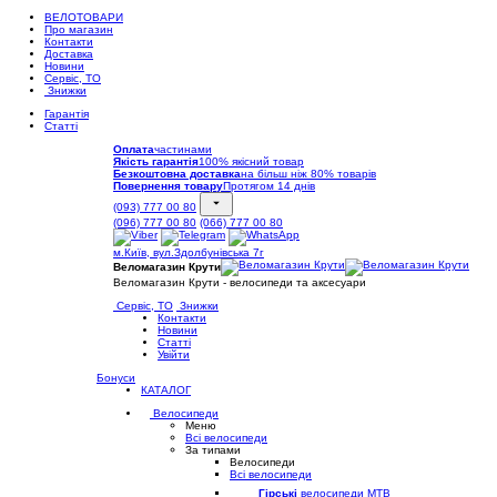
ВЕЛОТОВАРИ
Про магазин
Контакти
Доставка
Новини
Сервіс, ТО
Знижки
Гарантія
Статті
Оплата
частинами
Якість гарантія
100% якісний товар
Безкоштовна доставка
на більш ніж 80% товарів
Повернення товару
Протягом 14 днів
(093) 777 00 80
(096) 777 00 80
(066) 777 00 80
м.Київ, вул.Здолбунівська 7г
Веломагазин Крути
Веломагазин Крути - велосипеди та аксесуари
Сервіс, ТО
Знижки
Контакти
Новини
Статті
Увійти
Бонуси
КАТАЛОГ
Велосипеди
Меню
Всі велосипеди
За типами
Велосипеди
Всі велосипеди
Гірські
велосипеди MTB