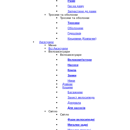
Рами
Гак на раму
Запчастини до рами
Тросики та оболонки
Тросики та оболонки
Тросики
Оболоники
Гідролінія
Кінцевики (Ковпачки)
Аксесуари
Меню
Всі Аксесуари
Велоаксесуари
Велоаксесуари
Велокомп'ютери
Насоси
Крила
Замки
Ніжки
Дзвінки
Кошики
Багажники
Захист велосипеда
Дзеркала
Для насосів
Світло
Світло
Фари велосипедні
Мигалки задні
Мигалки передні