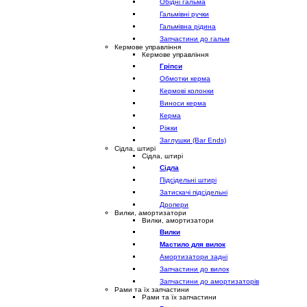
Обідні гальма
Гальмівні ручки
Гальмівна рідина
Запчастини до гальм
Кермове управління
Кермове управління
Гріпси
Обмотки керма
Кермові колонки
Виноси керма
Керма
Ріжки
Заглушки (Bar Ends)
Сідла, штирі
Сідла, штирі
Сідла
Підсідельні штирі
Затискачі підсідельні
Дропери
Вилки, амортизатори
Вилки, амортизатори
Вилки
Мастило для вилок
Амортизатори задні
Запчастини до вилок
Запчастини до амортизаторів
Рами та їх запчастини
Рами та їх запчастини