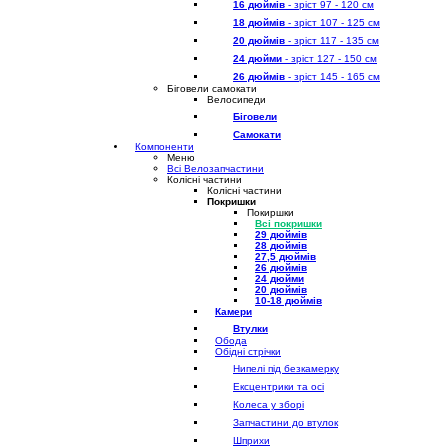
16 дюймів
- зріст 97 - 120 см
18 дюймів
- зріст 107 - 125 см
20 дюймів
- зріст 117 - 135 см
24 дюйми
- зріст 127 - 150 см
26 дюймів
- зріст 145 - 165 см
Біговели самокати
Велосипеди
Біговели
Самокати
Компоненти
Меню
Всі Велозапчастини
Колісні частини
Колісні частини
Покришки
Покиршки
Всі покришки
29 дюймів
28 дюймів
27,5 дюймів
26 дюймів
24 дюйми
20 дюймів
10-18 дюймів
Камери
Втулки
Обода
Обідні стрічки
Нипелі під безкамерку
Ексцентрики та осі
Колеса у зборі
Запчастини до втулок
Шприхи