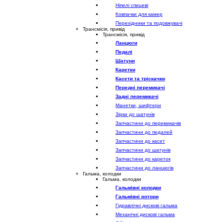
Ніпелі спицеві
Ковпачки для камер
Перехідники та подовжувачі
Трансмісія, привід
Трансмісія, привід
Ланцюги
Педалі
Шатуни
Каретки
Касети та тріскачки
Передні перемикачі
Задні перемикачі
Манетки, шифтери
Зірки до шатунів
Запчастини до перемикачів
Запчастини до педалей
Запчастини до касет
Запчастини до шатунів
Запчастини до кареток
Запчастини до ланцюгів
Гальма, колодки
Гальма, колодки
Гальмівні колодки
Гальмівні ротори
Гідравлічні дискові гальма
Механічні дискові гальма