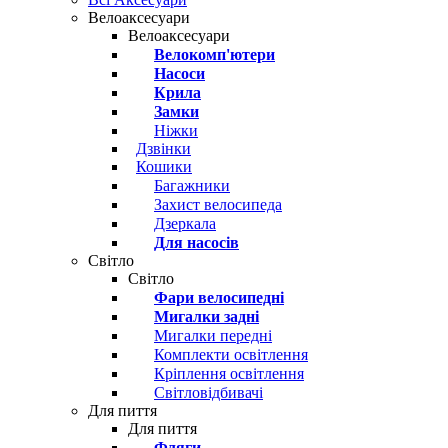
Велоаксесуари
Велоаксесуари
Велокомп'ютери
Насоси
Крила
Замки
Ніжки
Дзвінки
Кошики
Багажники
Захист велосипеда
Дзеркала
Для насосів
Світло
Світло
Фари велосипедні
Мигалки задні
Мигалки передні
Комплекти освітлення
Кріплення освітлення
Світловідбивачі
Для пиття
Для пиття
Фляги