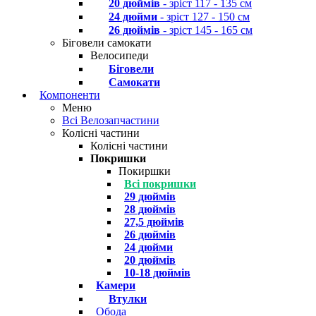
20 дюймів
- зріст 117 - 135 см
24 дюйми
- зріст 127 - 150 см
26 дюймів
- зріст 145 - 165 см
Біговели самокати
Велосипеди
Біговели
Самокати
Компоненти
Меню
Всі Велозапчастини
Колісні частини
Колісні частини
Покришки
Покиршки
Всі покришки
29 дюймів
28 дюймів
27,5 дюймів
26 дюймів
24 дюйми
20 дюймів
10-18 дюймів
Камери
Втулки
Обода