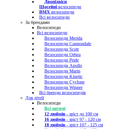
Двопідвіси
Шосейні
велосипеди
BMX
велосипеди
Всі велосипеди
За брендами
Велосипеди
Всі велосипеди
Велосипеди Merida
Велосипеди Cannondale
Велосипеди Scott
Велосипеди Orbea
Велосипеди Pride
Велосипеди Apollo
Велосипеди Marin
Велосипеди Kinetic
Велосипеди Cyclone
Велосипеди Winner
Всі бренди велосипедів
Для дітей
Велосипеди
Всі дитячі
12 дюймів
- зріст до 100 см
16 дюймів
- зріст 97 - 120 см
18 дюймів
- зріст 107 - 125 см