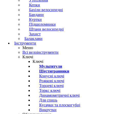
Утеплення
Кепки
Бахіли велосипедні
Бандани
Куртки
Підшоломники
Штани велосипедні
Захист
Балаклави
Інструменти
Меню
Всі велоінструменти
Ключі
Ключі
Мультитули
Шестигранники
Конусні ключі
Рожкові ключі
Торцеві ключі
Торкс ключі
Динамометричні ключі
Для спиць
Кусачки та плоскогубці
Викрутки