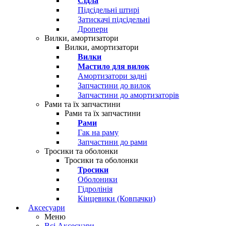
Сідла
Підсідельні штирі
Затискачі підсідельні
Дропери
Вилки, амортизатори
Вилки, амортизатори
Вилки
Мастило для вилок
Амортизатори задні
Запчастини до вилок
Запчастини до амортизаторів
Рами та їх запчастини
Рами та їх запчастини
Рами
Гак на раму
Запчастини до рами
Тросики та оболонки
Тросики та оболонки
Тросики
Оболоники
Гідролінія
Кінцевики (Ковпачки)
Аксесуари
Меню
Всі Аксесуари