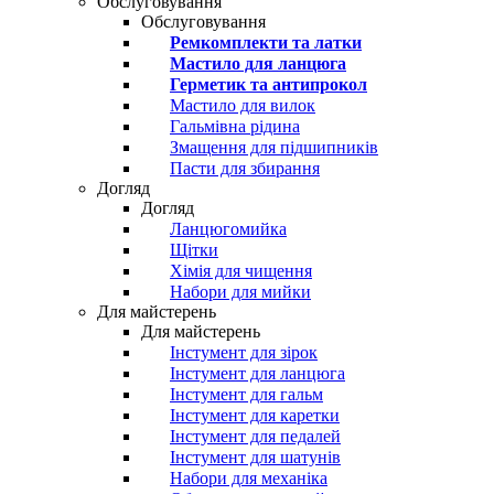
Обслуговування
Обслуговування
Ремкомплекти та латки
Мастило для ланцюга
Герметик та антипрокол
Мастило для вилок
Гальмівна рідина
Змащення для підшипників
Пасти для збирання
Догляд
Догляд
Ланцюгомийка
Щітки
Хімія для чищення
Набори для мийки
Для майстерень
Для майстерень
Інстумент для зірок
Інстумент для ланцюга
Інстумент для гальм
Інстумент для каретки
Інстумент для педалей
Інстумент для шатунів
Набори для механіка