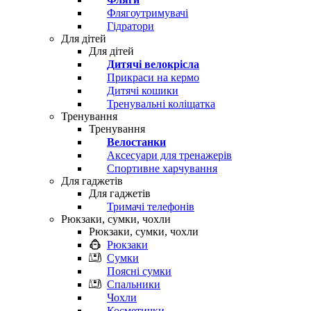
Флягоутримувачі
Гідратори
Для дітей
Для дітей
Дитячі велокрісла
Прикраси на кермо
Дитячі кошики
Тренувальні коліщатка
Тренування
Тренування
Велостанки
Аксесуари для тренажерів
Спортивне харчування
Для гаджетів
Для гаджетів
Тримачі телефонів
Рюкзаки, сумки, чохли
Рюкзаки, сумки, чохли
Рюкзаки
Сумки
Поясні сумки
Спальники
Чохли
Косметички