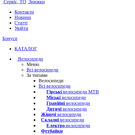
Сервіс, ТО
Знижки
Контакти
Новини
Статті
Увійти
Бонуси
КАТАЛОГ
Велосипеди
Меню
Всі велосипеди
За типами
Велосипеди
Всі велосипеди
Гірські
велосипеди MTB
Міські
велосипеди
Гравійні
велосипеди
Дитячі
велосипеди
Жіночі
велосипеди
Складні
велосипеди
Електро
велосипеди
Фетбайки