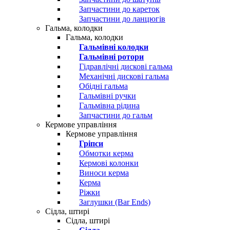
Запчастини до кареток
Запчастини до ланцюгів
Гальма, колодки
Гальма, колодки
Гальмівні колодки
Гальмівні ротори
Гідравлічні дискові гальма
Механічні дискові гальма
Обідні гальма
Гальмівні ручки
Гальмівна рідина
Запчастини до гальм
Кермове управління
Кермове управління
Гріпси
Обмотки керма
Кермові колонки
Виноси керма
Керма
Ріжки
Заглушки (Bar Ends)
Сідла, штирі
Сідла, штирі