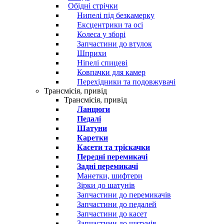
Обідні стрічки
Нипелі під безкамерку
Ексцентрики та осі
Колеса у зборі
Запчастини до втулок
Шприхи
Ніпелі спицеві
Ковпачки для камер
Перехідники та подовжувачі
Трансмісія, привід
Трансмісія, привід
Ланцюги
Педалі
Шатуни
Каретки
Касети та тріскачки
Передні перемикачі
Задні перемикачі
Манетки, шифтери
Зірки до шатунів
Запчастини до перемикачів
Запчастини до педалей
Запчастини до касет
Запчастини до шатунів