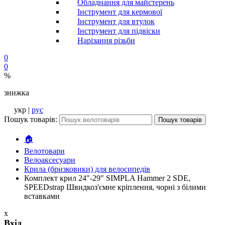
Обладнання для майстерень
Інструмент для кермової
Інструмент для втулок
Інструмент для підвіски
Нарізання різьби
0
0
%
знижка
укр |
рус
Пошук товарів:
Пошук товарів
🏠
Велотовари
Велоаксесуари
Крила (бризковики) для велосипедів
Комплект крил 24"-29" SIMPLA Hammer 2 SDE,
SPEEDstrap Швидкоз'ємне кріплення, чорні з білими
вставками
x
Вхід