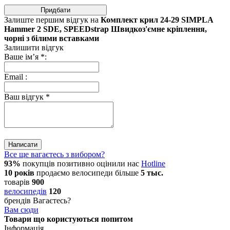
Придбати
Залиште першим відгук на
Комплект крил 24-29 SIMPLA
Hammer 2 SDE, SPEEDstrap Швидкоз'ємне кріплення,
чорні з білими вставками
Залишити відгук
Ваше ім’я
*
:
Email
:
Ваш відгук
*
Написати
Все ще вагаєтесь з вибором?
93%
покупців позитивно оцінили нас
Hotline
10 років
продаємо
велосипеди
більше
5 тыс.
товарів
900
велосипедів
120
брендів
Вагаєтесь?
Вам сюди
Товари що користуються попитом
Інформація