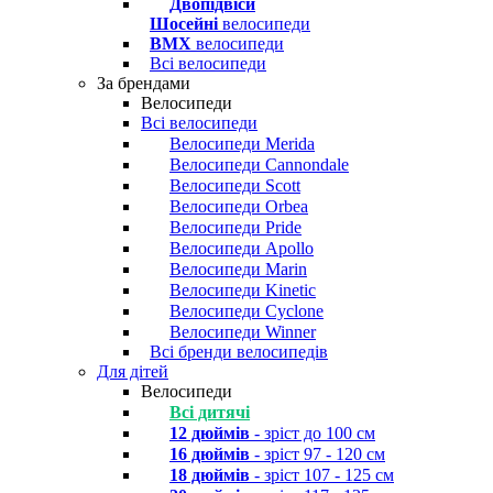
Двопідвіси
Шосейні
велосипеди
BMX
велосипеди
Всі велосипеди
За брендами
Велосипеди
Всі велосипеди
Велосипеди Merida
Велосипеди Cannondale
Велосипеди Scott
Велосипеди Orbea
Велосипеди Pride
Велосипеди Apollo
Велосипеди Marin
Велосипеди Kinetic
Велосипеди Cyclone
Велосипеди Winner
Всі бренди велосипедів
Для дітей
Велосипеди
Всі дитячі
12 дюймів
- зріст до 100 см
16 дюймів
- зріст 97 - 120 см
18 дюймів
- зріст 107 - 125 см