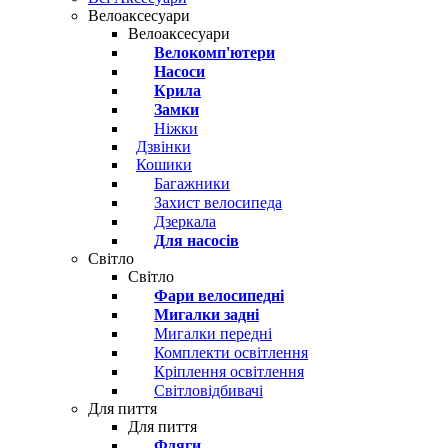
Велоаксесуари
Велоаксесуари
Велокомп'ютери
Насоси
Крила
Замки
Ніжки
Дзвінки
Кошики
Багажники
Захист велосипеда
Дзеркала
Для насосів
Світло
Світло
Фари велосипедні
Мигалки задні
Мигалки передні
Комплекти освітлення
Кріплення освітлення
Світловідбивачі
Для пиття
Для пиття
Фляги