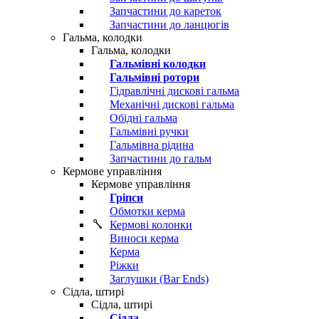
Запчастини до кареток
Запчастини до ланцюгів
Гальма, колодки
Гальма, колодки
Гальмівні колодки
Гальмівні ротори
Гідравлічні дискові гальма
Механічні дискові гальма
Обідні гальма
Гальмівні ручки
Гальмівна рідина
Запчастини до гальм
Кермове управління
Кермове управління
Гріпси
Обмотки керма
Кермові колонки
Виноси керма
Керма
Ріжки
Заглушки (Bar Ends)
Сідла, штирі
Сідла, штирі
Сідла