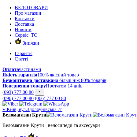
ВЕЛОТОВАРИ
Про магазин
Контакти
Доставка
Новини
Сервіс, ТО
Знижки
Гарантія
Статті
Оплата
частинами
Якість гарантія
100% якісний товар
Безкоштовна доставка
на більш ніж 80% товарів
Повернення товару
Протягом 14 днів
(093) 777 00 80
(096) 777 00 80
(066) 777 00 80
м.Київ, вул.Здолбунівська 7г
Веломагазин Крути
Веломагазин Крути - велосипеди та аксесуари