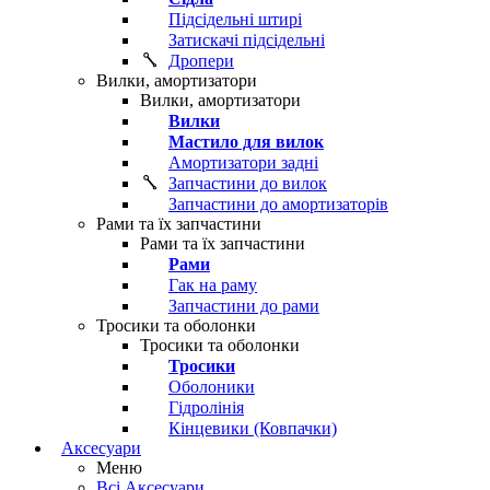
Підсідельні штирі
Затискачі підсідельні
Дропери
Вилки, амортизатори
Вилки, амортизатори
Вилки
Мастило для вилок
Амортизатори задні
Запчастини до вилок
Запчастини до амортизаторів
Рами та їх запчастини
Рами та їх запчастини
Рами
Гак на раму
Запчастини до рами
Тросики та оболонки
Тросики та оболонки
Тросики
Оболоники
Гідролінія
Кінцевики (Ковпачки)
Аксесуари
Меню
Всі Аксесуари