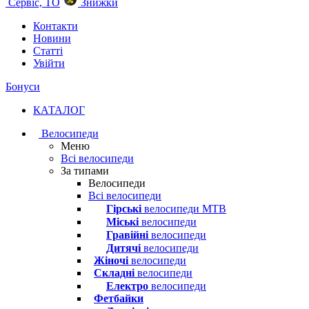
Сервіс, ТО
Знижки
Контакти
Новини
Статті
Увійти
Бонуси
КАТАЛОГ
Велосипеди
Меню
Всі велосипеди
За типами
Велосипеди
Всі велосипеди
Гірські
велосипеди MTB
Міські
велосипеди
Гравійні
велосипеди
Дитячі
велосипеди
Жіночі
велосипеди
Складні
велосипеди
Електро
велосипеди
Фетбайки