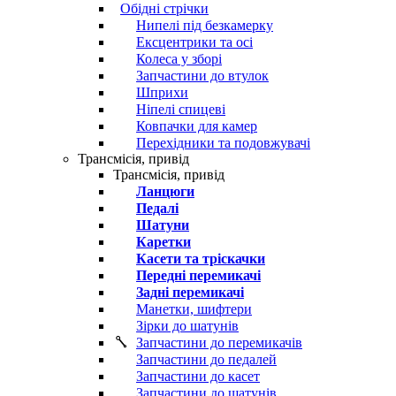
Обідні стрічки
Нипелі під безкамерку
Ексцентрики та осі
Колеса у зборі
Запчастини до втулок
Шприхи
Ніпелі спицеві
Ковпачки для камер
Перехідники та подовжувачі
Трансмісія, привід
Трансмісія, привід
Ланцюги
Педалі
Шатуни
Каретки
Касети та тріскачки
Передні перемикачі
Задні перемикачі
Манетки, шифтери
Зірки до шатунів
Запчастини до перемикачів
Запчастини до педалей
Запчастини до касет
Запчастини до шатунів