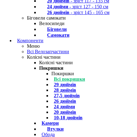
20 дюймів
- зріст 117 - 135 см
24 дюйми
- зріст 127 - 150 см
26 дюймів
- зріст 145 - 165 см
Біговели самокати
Велосипеди
Біговели
Самокати
Компоненти
Меню
Всі Велозапчастини
Колісні частини
Колісні частини
Покришки
Покиршки
Всі покришки
29 дюймів
28 дюймів
27,5 дюймів
26 дюймів
24 дюйми
20 дюймів
10-18 дюймів
Камери
Втулки
Обода