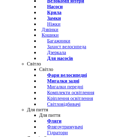
Велокомп'ютери
Насоси
Крила
Замки
Ніжки
Дзвінки
Кошики
Багажники
Захист велосипеда
Дзеркала
Для насосів
Світло
Світло
Фари велосипедні
Мигалки задні
Мигалки передні
Комплекти освітлення
Кріплення освітлення
Світловідбивачі
Для пиття
Для пиття
Фляги
Флягоутримувачі
Гідратори