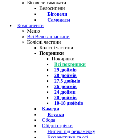
Біговели самокати
Велосипеди
Біговели
Самокати
Компоненти
Меню
Всі Велозапчастини
Колісні частини
Колісні частини
Покришки
Покиршки
Всі покришки
29 дюймів
28 дюймів
27,5 дюймів
26 дюймів
24 дюйми
20 дюймів
10-18 дюймів
Камери
Втулки
Обода
Обідні стрічки
Нипелі під безкамерку
Ексцентрики та осі