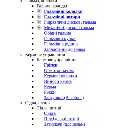
Гальма, колодки
Гальма, колодки
Гальмівні колодки
Гальмівні ротори
Гідравлічні дискові гальма
Механічні дискові гальма
Обідні гальма
Гальмівні ручки
Гальмівна рідина
Запчастини до гальм
Кермове управління
Кермове управління
Гріпси
Обмотки керма
Кермові колонки
Виноси керма
Керма
Ріжки
Заглушки (Bar Ends)
Сідла, штирі
Сідла, штирі
Сідла
Підсідельні штирі
Затискачі підсідельні