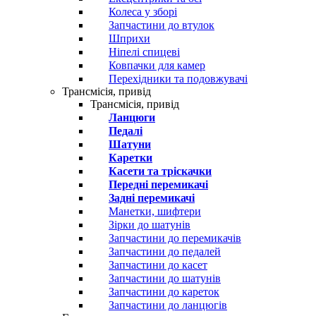
Колеса у зборі
Запчастини до втулок
Шприхи
Ніпелі спицеві
Ковпачки для камер
Перехідники та подовжувачі
Трансмісія, привід
Трансмісія, привід
Ланцюги
Педалі
Шатуни
Каретки
Касети та тріскачки
Передні перемикачі
Задні перемикачі
Манетки, шифтери
Зірки до шатунів
Запчастини до перемикачів
Запчастини до педалей
Запчастини до касет
Запчастини до шатунів
Запчастини до кареток
Запчастини до ланцюгів