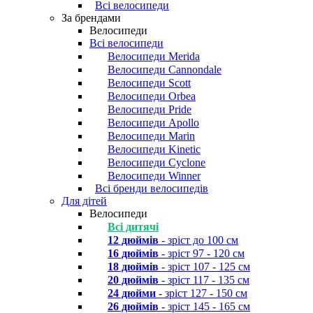
Всі велосипеди
За брендами
Велосипеди
Всі велосипеди
Велосипеди Merida
Велосипеди Cannondale
Велосипеди Scott
Велосипеди Orbea
Велосипеди Pride
Велосипеди Apollo
Велосипеди Marin
Велосипеди Kinetic
Велосипеди Cyclone
Велосипеди Winner
Всі бренди велосипедів
Для дітей
Велосипеди
Всі дитячі
12 дюймів
- зріст до 100 см
16 дюймів
- зріст 97 - 120 см
18 дюймів
- зріст 107 - 125 см
20 дюймів
- зріст 117 - 135 см
24 дюйми
- зріст 127 - 150 см
26 дюймів
- зріст 145 - 165 см