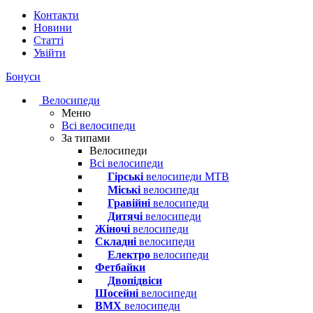
Контакти
Новини
Статті
Увійти
Бонуси
Велосипеди
Меню
Всі велосипеди
За типами
Велосипеди
Всі велосипеди
Гірські
велосипеди MTB
Міські
велосипеди
Гравійні
велосипеди
Дитячі
велосипеди
Жіночі
велосипеди
Складні
велосипеди
Електро
велосипеди
Фетбайки
Двопідвіси
Шосейні
велосипеди
BMX
велосипеди