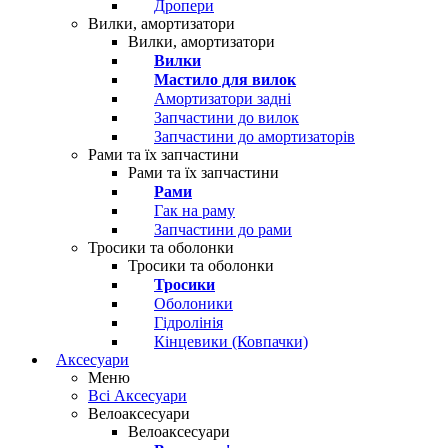
Дропери
Вилки, амортизатори
Вилки, амортизатори
Вилки
Мастило для вилок
Амортизатори задні
Запчастини до вилок
Запчастини до амортизаторів
Рами та їх запчастини
Рами та їх запчастини
Рами
Гак на раму
Запчастини до рами
Тросики та оболонки
Тросики та оболонки
Тросики
Оболоники
Гідролінія
Кінцевики (Ковпачки)
Аксесуари
Меню
Всі Аксесуари
Велоаксесуари
Велоаксесуари