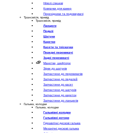
Ніпелі спицеві
Ковпачки для камер
Перехідники та подовжувачі
Трансмісія, привід
Трансмісія, привід
Ланцюги
Педалі
Шатуни
Каретки
Касети та тріскачки
Передні перемикачі
Задні перемикачі
Манетки, шифтери
Зірки до шатунів
Запчастини до перемикачів
Запчастини до педалей
Запчастини до касет
Запчастини до шатунів
Запчастини до кареток
Запчастини до ланцюгів
Гальма, колодки
Гальма, колодки
Гальмівні колодки
Гальмівні ротори
Гідравлічні дискові гальма
Механічні дискові гальма