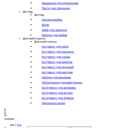
Змащення для підшипників
Пасти для збирання
Догляд
Догляд
Ланцюгомийка
Щітки
Хімія для чищення
Набори для мийки
Для майстерень
Для майстерень
Інстумент для зірок
Інстумент для ланцюга
Інстумент для гальм
Інстумент для каретки
Інстумент для педалей
Інстумент для шатунів
Набори для механіка
Обладнання для майстерень
Інструмент для кермової
Інструмент для втулок
Інструмент для підвіски
Нарізання різьби
0
0
%
знижка
укр |
рус