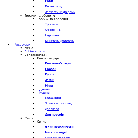
Рами
Гак на раму
Запчастини до рами
Тросики та оболонки
Тросики та оболонки
Тросики
Оболоники
Гідролінія
Кінцевики (Ковпачки)
Аксесуари
Меню
Всі Аксесуари
Велоаксесуари
Велоаксесуари
Велокомп'ютери
Насоси
Крила
Замки
Ніжки
Дзвінки
Кошики
Багажники
Захист велосипеда
Дзеркала
Для насосів
Світло
Світло
Фари велосипедні
Мигалки задні
Мигалки передні