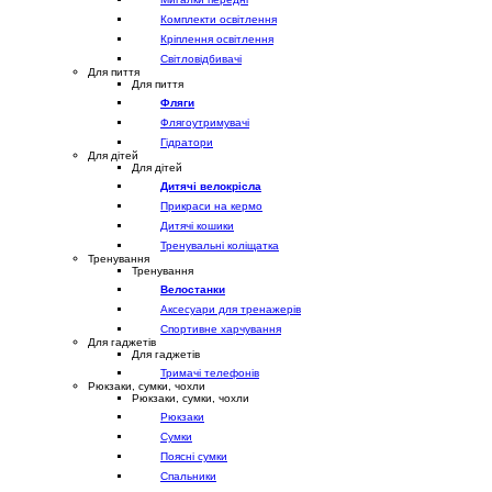
Комплекти освітлення
Кріплення освітлення
Світловідбивачі
Для пиття
Для пиття
Фляги
Флягоутримувачі
Гідратори
Для дітей
Для дітей
Дитячі велокрісла
Прикраси на кермо
Дитячі кошики
Тренувальні коліщатка
Тренування
Тренування
Велостанки
Аксесуари для тренажерів
Спортивне харчування
Для гаджетів
Для гаджетів
Тримачі телефонів
Рюкзаки, сумки, чохли
Рюкзаки, сумки, чохли
Рюкзаки
Сумки
Поясні сумки
Спальники