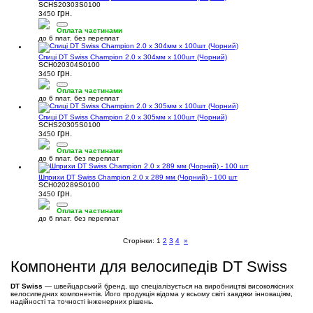
SCHS20303S0100
грн.
3450
Оплата частинами
до 6 плат. без переплат
Спиці DT Swiss Champion 2.0 x 304мм х 100шт (Чорний)
SCH020304S0100
грн.
3450
Оплата частинами
до 6 плат. без переплат
Спиці DT Swiss Champion 2.0 x 305мм х 100шт (Чорний)
SCHS20305S0100
грн.
3450
Оплата частинами
до 6 плат. без переплат
Шприхи DT Swiss Champion 2.0 x 289 мм (Чорний) - 100 шт
SCH020289S0100
грн.
3450
Оплата частинами
до 6 плат. без переплат
Сторінки:
1
2
3
4
»
Компоненти для велосипедів DT Swiss
DT Swiss
— швейцарський бренд, що спеціалізується на виробництві високоякісних
велосипедних компонентів. Його продукція відома у всьому світі завдяки інноваціям,
надійності та точності інженерних рішень.