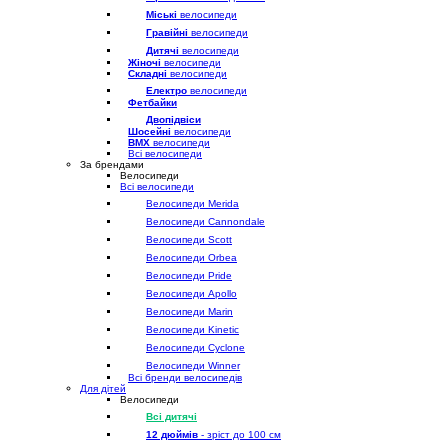
Міські
велосипеди
Гравійні
велосипеди
Дитячі
велосипеди
Жіночі
велосипеди
Складні
велосипеди
Електро
велосипеди
Фетбайки
Двопідвіси
Шосейні
велосипеди
BMX
велосипеди
Всі велосипеди
За брендами
Велосипеди
Всі велосипеди
Велосипеди Merida
Велосипеди Cannondale
Велосипеди Scott
Велосипеди Orbea
Велосипеди Pride
Велосипеди Apollo
Велосипеди Marin
Велосипеди Kinetic
Велосипеди Cyclone
Велосипеди Winner
Всі бренди велосипедів
Для дітей
Велосипеди
Всі дитячі
12 дюймів
- зріст до 100 см