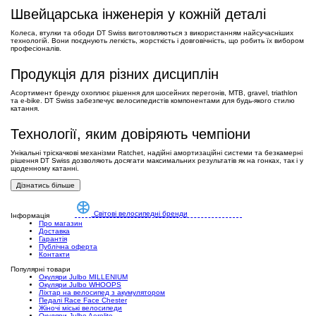
Швейцарська інженерія у кожній деталі
Колеса, втулки та ободи DT Swiss виготовляються з використанням найсучасніших
технологій. Вони поєднують легкість, жорсткість і довговічність, що робить їх вибором
професіоналів.
Продукція для різних дисциплін
Асортимент бренду охоплює рішення для шосейних перегонів, MTB, gravel, triathlon
та e-bike. DT Swiss забезпечує велосипедистів компонентами для будь-якого стилю
катання.
Технології, яким довіряють чемпіони
Унікальні тріскачкові механізми Ratchet, надійні амортизаційні системи та безкамерні
рішення DT Swiss дозволяють досягати максимальних результатів як на гонках, так і у
щоденному катанні.
Дізнатись більше
Світові велосипедні бренди
Інформація
Про магазин
Доставка
Гарантія
Публічна оферта
Контакти
Популярні товари
Окуляри Julbo MILLENIUM
Окуляри Julbo WHOOPS
Ліхтар на велосипед з акумулятором
Педалі Race Face Chester
Жіночі міські велосипеди
Окуляри Julbo Aerolite