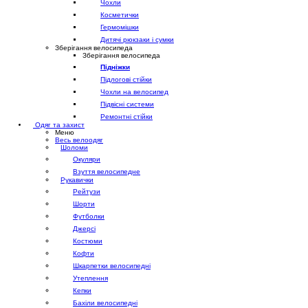
Чохли
Косметички
Гермомішки
Дитячі рюкзаки і сумки
Зберігання велосипеда
Зберігання велосипеда
Підніжки
Підлогові стійки
Чохли на велосипед
Підвісні системи
Ремонтні стійки
Одяг та захист
Меню
Весь велоодяг
Шоломи
Окуляри
Взуття велосипедне
Рукавички
Рейтузи
Шорти
Футболки
Джерсі
Костюми
Кофти
Шкарпетки велосипедні
Утеплення
Кепки
Бахіли велосипедні