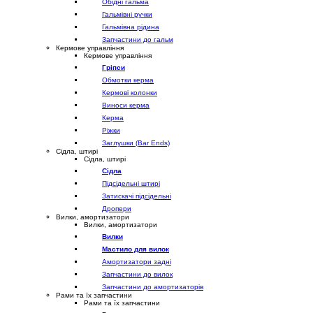
Обідні гальма
Гальмівні ручки
Гальмівна рідина
Запчастини до гальм
Кермове управління
Кермове управління
Гріпси
Обмотки керма
Кермові колонки
Виноси керма
Керма
Ріжки
Заглушки (Bar Ends)
Сідла, штирі
Сідла, штирі
Сідла
Підсідельні штирі
Затискачі підсідельні
Дропери
Вилки, амортизатори
Вилки, амортизатори
Вилки
Мастило для вилок
Амортизатори задні
Запчастини до вилок
Запчастини до амортизаторів
Рами та їх запчастини
Рами та їх запчастини