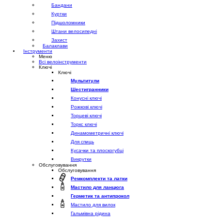
Бандани
Куртки
Підшоломники
Штани велосипедні
Захист
Балаклави
Інструменти
Меню
Всі велоінструменти
Ключі
Ключі
Мультитули
Шестигранники
Конусні ключі
Рожкові ключі
Торцеві ключі
Торкс ключі
Динамометричні ключі
Для спиць
Кусачки та плоскогубці
Викрутки
Обслуговування
Обслуговування
Ремкомплекти та латки
Мастило для ланцюга
Герметик та антипрокол
Мастило для вилок
Гальмівна рідина