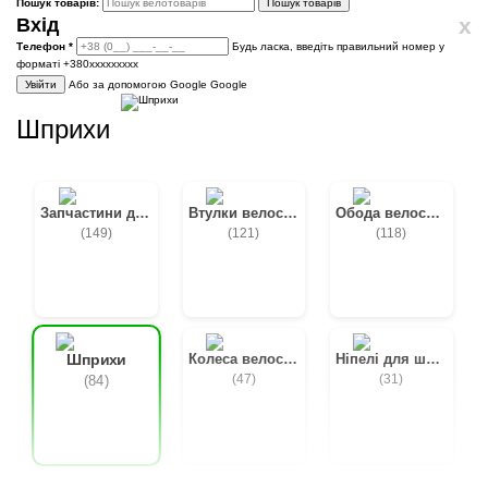
Пошук товарів:
Пошук товарів
x
Вхід
Телефон
*
Будь ласка, введіть правильний номер у
форматі +380ххххххххх
Увійти
Або за допомогою Google
Google
Шприхи
Запчастини до втулок
Втулки велосипедні
Обода велосипедні
(149)
(121)
(118)
Колеса велосипедні
Ніпелі для шприх
Шприхи
(47)
(31)
(84)