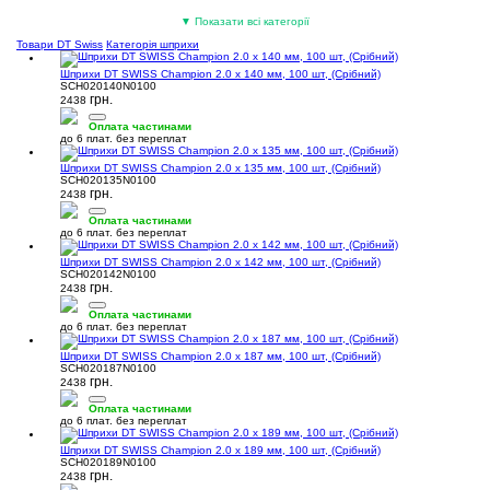
Обідні стрічки
Ніпелі під безкамерку
Запчастини для вилок
▼ Показати всі категорії
(9)
(7)
(5)
Товари DT Swiss
Категорія шприхи
Шприхи DT SWISS Champion 2.0 x 140 мм, 100 шт, (Срібний)
SCH020140N0100
грн.
2438
Оплата частинами
до 6 плат. без переплат
Перехідники та подовжувачі
Інструмент для втулок
Герметики та антипрокол
Шприхи DT SWISS Champion 2.0 x 135 мм, 100 шт, (Срібний)
SCH020135N0100
(5)
(4)
(3)
грн.
2438
Оплата частинами
до 6 плат. без переплат
Шприхи DT SWISS Champion 2.0 x 142 мм, 100 шт, (Срібний)
SCH020142N0100
грн.
2438
Ексцентрики та вісі
Підсідельні штирі
Для спиць
Оплата частинами
до 6 плат. без переплат
(3)
(3)
(1)
Шприхи DT SWISS Champion 2.0 x 187 мм, 100 шт, (Срібний)
SCH020187N0100
грн.
2438
Оплата частинами
до 6 плат. без переплат
Шприхи DT SWISS Champion 2.0 x 189 мм, 100 шт, (Срібний)
Змащення для підшипників
Торкс (Torx) ключі
SCH020189N0100
грн.
(1)
(1)
2438