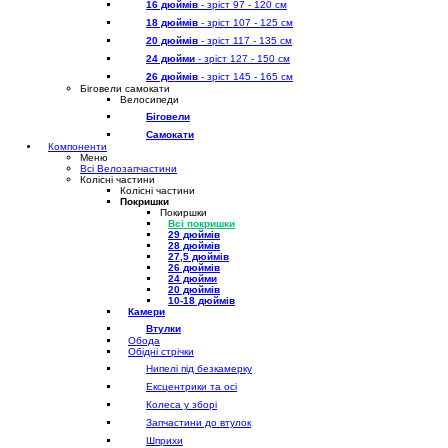
16 дюймів
- зріст 97 - 120 см
18 дюймів
- зріст 107 - 125 см
20 дюймів
- зріст 117 - 135 см
24 дюйми
- зріст 127 - 150 см
26 дюймів
- зріст 145 - 165 см
Біговели самокати
Велосипеди
Біговели
Самокати
Компоненти
Меню
Всі Велозапчастини
Колісні частини
Колісні частини
Покришки
Покиршки
Всі покришки
29 дюймів
28 дюймів
27,5 дюймів
26 дюймів
24 дюйми
20 дюймів
10-18 дюймів
Камери
Втулки
Обода
Обідні стрічки
Нипелі під безкамерку
Ексцентрики та осі
Колеса у зборі
Запчастини до втулок
Шприхи