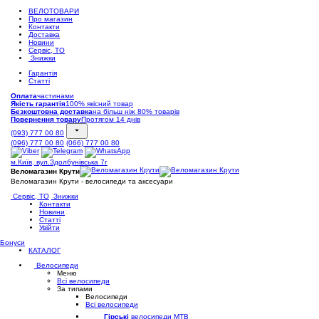
ВЕЛОТОВАРИ
Про магазин
Контакти
Доставка
Новини
Сервіс, ТО
Знижки
Гарантія
Статті
Оплата
частинами
Якість гарантія
100% якісний товар
Безкоштовна доставка
на більш ніж 80% товарів
Повернення товару
Протягом 14 днів
(093) 777 00 80
(096) 777 00 80
(066) 777 00 80
м.Київ, вул.Здолбунівська 7г
Веломагазин Крути
Веломагазин Крути - велосипеди та аксесуари
Сервіс, ТО
Знижки
Контакти
Новини
Статті
Увійти
Бонуси
КАТАЛОГ
Велосипеди
Меню
Всі велосипеди
За типами
Велосипеди
Всі велосипеди
Гірські
велосипеди MTB