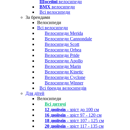
Шосейні
велосипеди
BMX
велосипеди
Всі велосипеди
За брендами
Велосипеди
Всі велосипеди
Велосипеди Merida
Велосипеди Cannondale
Велосипеди Scott
Велосипеди Orbea
Велосипеди Pride
Велосипеди Apollo
Велосипеди Marin
Велосипеди Kinetic
Велосипеди Cyclone
Велосипеди Winner
Всі бренди велосипедів
Для дітей
Велосипеди
Всі дитячі
12 дюймів
- зріст до 100 см
16 дюймів
- зріст 97 - 120 см
18 дюймів
- зріст 107 - 125 см
20 дюймів
- зріст 117 - 135 см