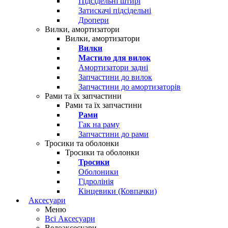
Підсідельні штирі
Затискачі підсідельні
Дропери
Вилки, амортизатори
Вилки, амортизатори
Вилки
Мастило для вилок
Амортизатори задні
Запчастини до вилок
Запчастини до амортизаторів
Рами та їх запчастини
Рами та їх запчастини
Рами
Гак на раму
Запчастини до рами
Тросики та оболонки
Тросики та оболонки
Тросики
Оболоники
Гідролінія
Кінцевики (Ковпачки)
Аксесуари
Меню
Всі Аксесуари
Велоаксесуари