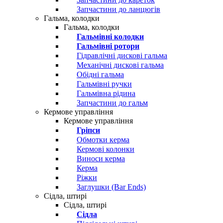
Запчастини до ланцюгів
Гальма, колодки
Гальма, колодки
Гальмівні колодки
Гальмівні ротори
Гідравлічні дискові гальма
Механічні дискові гальма
Обідні гальма
Гальмівні ручки
Гальмівна рідина
Запчастини до гальм
Кермове управління
Кермове управління
Гріпси
Обмотки керма
Кермові колонки
Виноси керма
Керма
Ріжки
Заглушки (Bar Ends)
Сідла, штирі
Сідла, штирі
Сідла