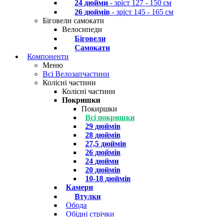
24 дюйми
- зріст 127 - 150 см
26 дюймів
- зріст 145 - 165 см
Біговели самокати
Велосипеди
Біговели
Самокати
Компоненти
Меню
Всі Велозапчастини
Колісні частини
Колісні частини
Покришки
Покиршки
Всі покришки
29 дюймів
28 дюймів
27,5 дюймів
26 дюймів
24 дюйми
20 дюймів
10-18 дюймів
Камери
Втулки
Обода
Обідні стрічки