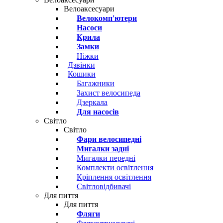
Велоаксесуари
Велокомп'ютери
Насоси
Крила
Замки
Ніжки
Дзвінки
Кошики
Багажники
Захист велосипеда
Дзеркала
Для насосів
Світло
Світло
Фари велосипедні
Мигалки задні
Мигалки передні
Комплекти освітлення
Кріплення освітлення
Світловідбивачі
Для пиття
Для пиття
Фляги