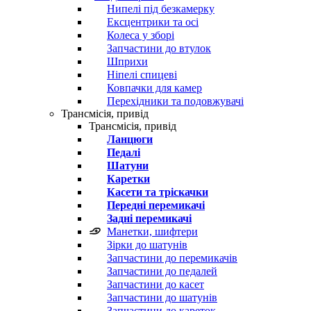
Нипелі під безкамерку
Ексцентрики та осі
Колеса у зборі
Запчастини до втулок
Шприхи
Ніпелі спицеві
Ковпачки для камер
Перехідники та подовжувачі
Трансмісія, привід
Трансмісія, привід
Ланцюги
Педалі
Шатуни
Каретки
Касети та тріскачки
Передні перемикачі
Задні перемикачі
Манетки, шифтери
Зірки до шатунів
Запчастини до перемикачів
Запчастини до педалей
Запчастини до касет
Запчастини до шатунів
Запчастини до кареток