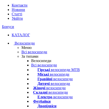
Контакти
Новини
Статті
Увійти
Бонуси
КАТАЛОГ
Велосипеди
Меню
Всі велосипеди
За типами
Велосипеди
Всі велосипеди
Гірські
велосипеди MTB
Міські
велосипеди
Гравійні
велосипеди
Дитячі
велосипеди
Жіночі
велосипеди
Складні
велосипеди
Електро
велосипеди
Фетбайки
Двопідвіси