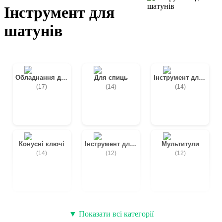
Інструмент для
шатунів
Обладнання для майстерень
Для спиць
Інструмент для каретки
(17)
(14)
(14)
Конусні ключі
Інструмент для ланцюга
Мультитули
(14)
(12)
(12)
Шестигранники велосипедні
Нарізання різьби
Ремкомплекти та латки
▼ Показати всі категорії
(12)
(9)
(9)