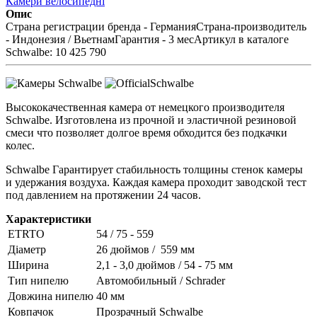
Камери велосипедні
Опис
Страна регистрации бренда - ГерманияСтрана-производитель
- Индонезия / ВьетнамГарантия - 3 месАртикул в каталоге
Schwalbe: 10 425 790
Высококачественная камера от немецкого производителя
Schwalbe. Изготовлена из прочной и эластичной резиновой
смеси что позволяет долгое время обходится без подкачки
колес.
Schwalbe Гарантирует стабильность толщины стенок камеры
и удержания воздуха. Каждая камера проходит заводской тест
под давлением на протяжении 24 часов.
Характеристики
ETRTO
54 / 75 - 559
Діаметр
26 дюймов / 559 мм
Ширина
2,1 - 3,0 дюймов / 54 - 75 мм
Тип нипелю
Автомобильный / Schrader
Довжина нипелю
40 мм
Ковпачок
Прозрачный Schwalbe