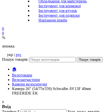
Обладнання для майстерень
Інструмент для кермової
Інструмент для втулок
Інструмент для підвіски
Нарізання різьби
0
0
%
знижка
укр |
рус
Пошук товарів:
Пошук товарів
🏠
Велотовари
Велозапчастини
Камери велосипедні
Камера 26" (54/75x559) Schwalbe AV13F 40мм
FREERIDE EK
x
Вхід
Телефон
*
Будь ласка, введіть