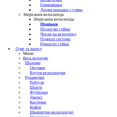
Гермомішки
Дитячі рюкзаки і сумки
Зберігання велосипеда
Зберігання велосипеда
Підніжки
Підлогові стійки
Чохли на велосипед
Підвісні системи
Ремонтні стійки
Одяг та захист
Меню
Весь велоодяг
Шоломи
Окуляри
Взуття велосипедне
Рукавички
Рейтузи
Шорти
Футболки
Джерсі
Костюми
Кофти
Шкарпетки велосипедні