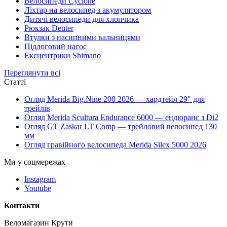
Велосипеди Cyclone
Ліхтар на велосипед з акумулятором
Дитячі велосипеди для хлопчика
Рюкзак Deuter
Втулки з насипними вальницями
Підлоговий насос
Ексцентрики Shimano
Переглянути всі
Статті
Огляд Merida Big.Nine 200 2026 — хардтейл 29" для
трейлів
Огляд Merida Scultura Endurance 6000 — ендюранс з Di2
Огляд GT Zaskar LT Comp — трейловий велосипед 130
мм
Огляд гравійного велосипеда Merida Silex 5000 2026
Ми у соцмережах
Instagram
Youtube
Контакти
Веломагазин Крути