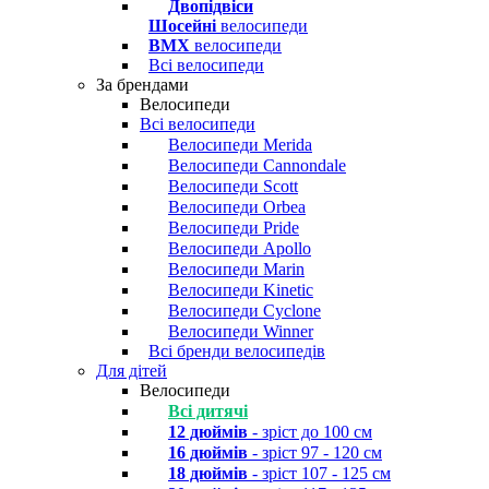
Двопідвіси
Шосейні
велосипеди
BMX
велосипеди
Всі велосипеди
За брендами
Велосипеди
Всі велосипеди
Велосипеди Merida
Велосипеди Cannondale
Велосипеди Scott
Велосипеди Orbea
Велосипеди Pride
Велосипеди Apollo
Велосипеди Marin
Велосипеди Kinetic
Велосипеди Cyclone
Велосипеди Winner
Всі бренди велосипедів
Для дітей
Велосипеди
Всі дитячі
12 дюймів
- зріст до 100 см
16 дюймів
- зріст 97 - 120 см
18 дюймів
- зріст 107 - 125 см