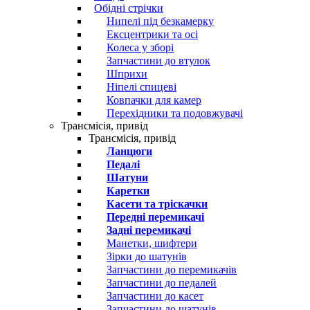
Обідні стрічки
Нипелі під безкамерку
Ексцентрики та осі
Колеса у зборі
Запчастини до втулок
Шприхи
Ніпелі спицеві
Ковпачки для камер
Перехідники та подовжувачі
Трансмісія, привід
Трансмісія, привід
Ланцюги
Педалі
Шатуни
Каретки
Касети та тріскачки
Передні перемикачі
Задні перемикачі
Манетки, шифтери
Зірки до шатунів
Запчастини до перемикачів
Запчастини до педалей
Запчастини до касет
Запчастини до шатунів