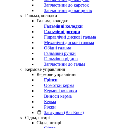
Запчастини до кареток
Запчастини до ланцюгів
Гальма, колодки
Гальма, колодки
Гальмівні колодки
Гальмівні ротори
Гідравлічні дискові гальма
Механічні дискові гальма
Обідні гальма
Гальмівні ручки
Гальмівна рідина
Запчастини до гальм
Кермове управління
Кермове управління
Гріпси
Обмотки керма
Кермові колонки
Виноси керма
Керма
Ріжки
Заглушки (Bar Ends)
Сідла, штирі
Сідла, штирі