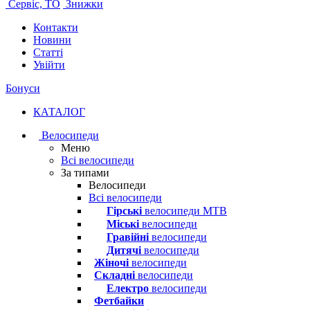
Сервіс, ТО
Знижки
Контакти
Новини
Статті
Увійти
Бонуси
КАТАЛОГ
Велосипеди
Меню
Всі велосипеди
За типами
Велосипеди
Всі велосипеди
Гірські
велосипеди MTB
Міські
велосипеди
Гравійні
велосипеди
Дитячі
велосипеди
Жіночі
велосипеди
Складні
велосипеди
Електро
велосипеди
Фетбайки