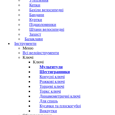
Утеплення
Кепки
Бахіли велосипедні
Бандани
Куртки
Підшоломники
Штани велосипедні
Захист
Балаклави
Інструменти
Меню
Всі велоінструменти
Ключі
Ключі
Мультитули
Шестигранники
Конусні ключі
Рожкові ключі
Торцеві ключі
Торкс ключі
Динамометричні ключі
Для спиць
Кусачки та плоскогубці
Викрутки