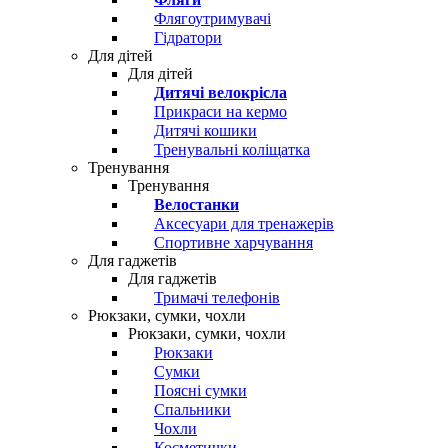
Флягоутримувачі
Гідратори
Для дітей
Для дітей
Дитячі велокрісла
Прикраси на кермо
Дитячі кошики
Тренувальні коліщатка
Тренування
Тренування
Велостанки
Аксесуари для тренажерів
Спортивне харчування
Для гаджетів
Для гаджетів
Тримачі телефонів
Рюкзаки, сумки, чохли
Рюкзаки, сумки, чохли
Рюкзаки
Сумки
Поясні сумки
Спальники
Чохли
Косметички