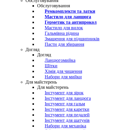
Обслуговування
Обслуговування
Ремкомплекти та латки
Мастило для ланцюга
Герметик та антипрокол
Мастило для вилок
Гальмівна рідина
Змащення для підшипників
Пасти для збирання
Догляд
Догляд
Ланцюгомийка
Щітки
Хімія для чищення
Набори для мийки
Для майстерень
Для майстерень
Інстумент для зірок
Інстумент для ланцюга
Інстумент для гальм
Інстумент для каретки
Інстумент для педалей
Інстумент для шатунів
Набори для механіка