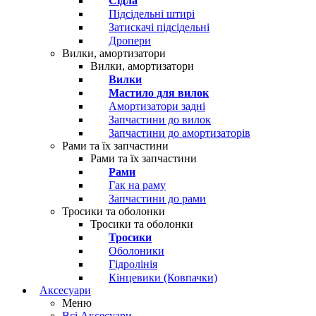
Сідла
Підсідельні штирі
Затискачі підсідельні
Дропери
Вилки, амортизатори
Вилки, амортизатори
Вилки
Мастило для вилок
Амортизатори задні
Запчастини до вилок
Запчастини до амортизаторів
Рами та їх запчастини
Рами та їх запчастини
Рами
Гак на раму
Запчастини до рами
Тросики та оболонки
Тросики та оболонки
Тросики
Оболоники
Гідролінія
Кінцевики (Ковпачки)
Аксесуари
Меню
Всі Аксесуари