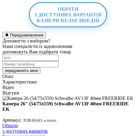
ОБРАТИ
З ДОСТУПНИХ ВАРІАНТІВ
КАМЕРИ ВЕЛОСИПЕДНІ
🔔
Передзамовлення
Допомогти з вибором?
Наші спеціалісти із задоволенням
допоможуть Вам підібрати товар
передзвоніть мені
Опис
Характеристики
Відео
Відгуки
Камера 26" (54/75x559) Schwalbe AV13F 40мм FREERIDE
EK
Артикул:
TUB-E0-03
id:(64958)
Обрати
з доступних варіантів