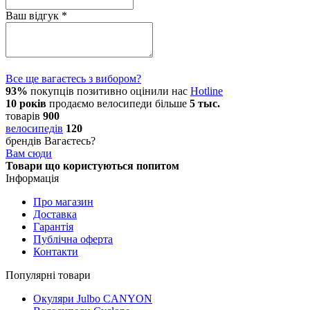
Ваш відгук
*
Все ще вагаєтесь з вибором?
93%
покупців позитивно оцінили нас
Hotline
10 років
продаємо
велосипеди
більше
5 тыс.
товарів
900
велосипедів
120
брендів
Вагаєтесь?
Вам сюди
Товари що користуються попитом
Інформація
Про магазин
Доставка
Гарантія
Публічна оферта
Контакти
Популярні товари
Окуляри Julbo CANYON