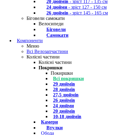
20 дюймів
- зріст 117 - 135 см
24 дюйми
- зріст 127 - 150 см
26 дюймів
- зріст 145 - 165 см
Біговели самокати
Велосипеди
Біговели
Самокати
Компоненти
Меню
Всі Велозапчастини
Колісні частини
Колісні частини
Покришки
Покиршки
Всі покришки
29 дюймів
28 дюймів
27,5 дюймів
26 дюймів
24 дюйми
20 дюймів
10-18 дюймів
Камери
Втулки
Обода