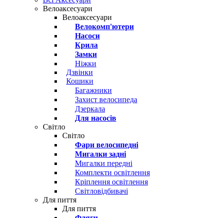
Велоаксесуари
Велоаксесуари
Велокомп'ютери
Насоси
Крила
Замки
Ніжки
Дзвінки
Кошики
Багажники
Захист велосипеда
Дзеркала
Для насосів
Світло
Світло
Фари велосипедні
Мигалки задні
Мигалки передні
Комплекти освітлення
Кріплення освітлення
Світловідбивачі
Для пиття
Для пиття
Фляги