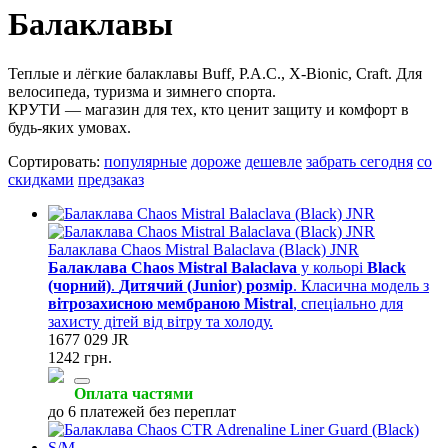
Балаклавы
Теплые и лёгкие балаклавы Buff, P.A.C., X-Bionic, Craft. Для
велосипеда, туризма и зимнего спорта.
КРУТИ — магазин для тех, кто ценит защиту и комфорт в
будь-яких умовах.
Сортировать:
популярные
дороже
дешевле
забрать сегодня
со
скидками
предзаказ
Балаклава Chaos Mistral Balaclava (Black) JNR
Балаклава Chaos Mistral Balaclava
у кольорі
Black
(чорний)
.
Дитячий (Junior) розмір
. Класична модель з
вітрозахисною мембраною Mistral
, спеціально для
захисту дітей від вітру та холоду.
1677 029 JR
1242 грн.
Оплата частями
до 6 платежей без переплат