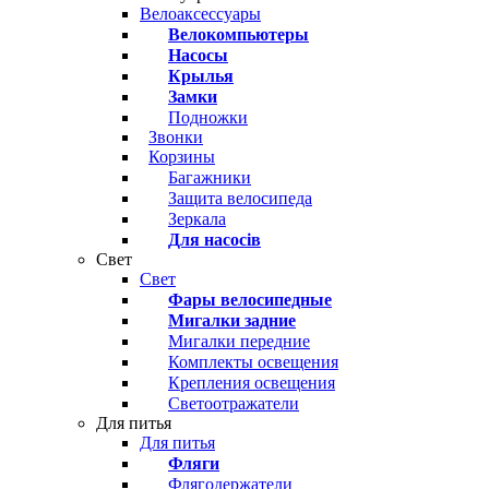
Велоаксессуары
Велокомпьютеры
Насосы
Крылья
Замки
Подножки
Звонки
Корзины
Багажники
Защита велосипеда
Зеркала
Для насосів
Свет
Свет
Фары велосипедные
Мигалки задние
Мигалки передние
Комплекты освещения
Крепления освещения
Светоотражатели
Для питья
Для питья
Фляги
Флягодержатели