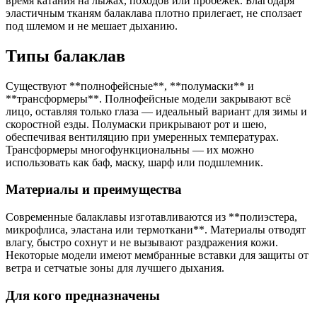
время катания на лыжах, походов или пробежек. Благодаря
эластичным тканям балаклава плотно прилегает, не сползает
под шлемом и не мешает дыханию.
Типы балаклав
Существуют **полнофейсные**, **полумаски** и
**трансформеры**. Полнофейсные модели закрывают всё
лицо, оставляя только глаза — идеальный вариант для зимы и
скоростной езды. Полумаски прикрывают рот и шею,
обеспечивая вентиляцию при умеренных температурах.
Трансформеры многофункциональны — их можно
использовать как баф, маску, шарф или подшлемник.
Материалы и преимущества
Современные балаклавы изготавливаются из **полиэстера,
микрофлиса, эластана или термоткани**. Материалы отводят
влагу, быстро сохнут и не вызывают раздражения кожи.
Некоторые модели имеют мембранные вставки для защиты от
ветра и сетчатые зоны для лучшего дыхания.
Для кого предназначены