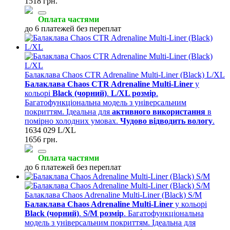
1518 грн.
Оплата частями
до 6 платежей без переплат
Балаклава Chaos CTR Adrenaline Multi-Liner (Black) L/XL
Балаклава Chaos CTR Adrenaline Multi-Liner
у
кольорі
Black (чорний)
.
L/XL розмір
.
Багатофункціональна модель з універсальним
покриттям. Ідеальна для
активного використання
в
помірно холодних умовах.
Чудово відводить вологу
.
1634 029 L/XL
1656 грн.
Оплата частями
до 6 платежей без переплат
Балаклава Chaos Adrenaline Multi-Liner (Black) S/M
Балаклава Chaos Adrenaline Multi-Liner
у кольорі
Black (чорний)
.
S/M розмір
. Багатофункціональна
модель з універсальним покриттям. Ідеальна для