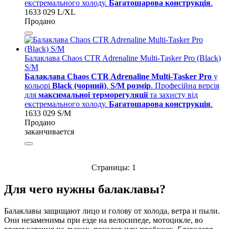
екстремального холоду.
Багатошарова конструкція
.
1633 029 L/XL
Продано
Балаклава Chaos CTR Adrenaline Multi-Tasker Pro (Black)
S/M
Балаклава Chaos CTR Adrenaline Multi-Tasker Pro
у
кольорі
Black (чорний)
.
S/M розмір
. Професійна версія
для
максимальної терморегуляції
та захисту від
екстремального холоду.
Багатошарова конструкція
.
1633 029 S/M
Продано
заканчивается
Страницы:
1
Для чего нужны балаклавы?
Балаклавы защищают лицо и голову от холода, ветра и пыли.
Они незаменимы при езде на велосипеде, мотоцикле, во