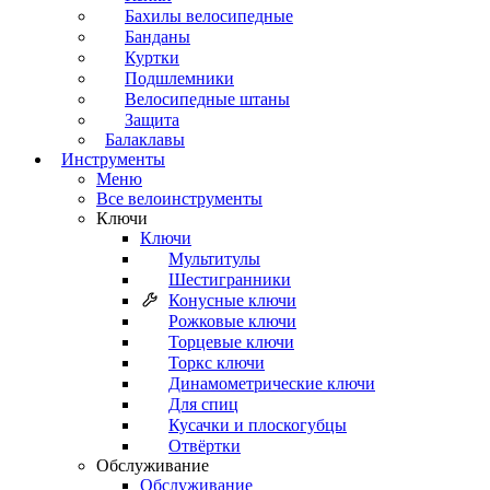
Бахилы велосипедные
Банданы
Куртки
Подшлемники
Велосипедные штаны
Защита
Балаклавы
Инструменты
Меню
Все велоинструменты
Ключи
Ключи
Мультитулы
Шестигранники
Конусные ключи
Рожковые ключи
Торцевые ключи
Торкс ключи
Динамометрические ключи
Для спиц
Кусачки и плоскогубцы
Отвёртки
Обслуживание
Обслуживание