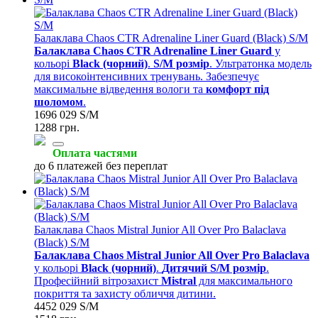
Балаклава Chaos CTR Adrenaline Liner Guard (Black) S/M
Балаклава Chaos CTR Adrenaline Liner Guard
у
кольорі
Black (чорний)
.
S/M розмір
. Ультратонка модель
для високоінтенсивних тренувань. Забезпечує
максимальне відведення вологи та
комфорт під
шоломом
.
1696 029 S/M
1288 грн.
Оплата частями
до 6 платежей без переплат
Балаклава Chaos Mistral Junior All Over Pro Balaclava
(Black) S/M
Балаклава Chaos Mistral Junior All Over Pro Balaclava
у кольорі
Black (чорний)
.
Дитячий S/M розмір
.
Професійний вітрозахист
Mistral
для максимального
покриття та захисту обличчя дитини.
4452 029 S/M