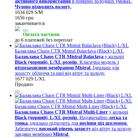
активного використання
в помірно холодних умовах.
Чудово відводить вологу
.
1634 029 S/M
1656 грн.
заканчивается
Оплата частями
до 6 платежей без переплат
Балаклава Chaos CTR Mistral Balaclava (Black) L/XL
Балаклава Chaos CTR Mistral Balaclava
у кольорі
Black (чорний)
.
L/XL розмір
. Класична модель з
вітрозахисною мембраною Mistral
. Ідеальна для
захисту обличчя та шиї від вітру та холоду.
1677 029 L/XL
Продано
Балаклава Chaos CTR Mistral Multi-Liner (Black) L/XL
Балаклава Chaos CTR Mistral Multi-Liner
у кольорі
Black (чорний)
.
L/XL розмір
. Надзвичайно
легка та
тонка
, ідеально підходить для
носіння під шоломом
.
Забезпечує
високий рівень захисту
від вітру та холоду
завдяки мембрані
Mistral
.