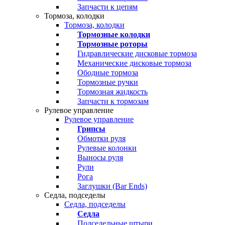
Запчасти к цепям
Тормоза, колодки
Тормоза, колодки
Тормозные колодки
Тормозные роторы
Гидравлические дисковые тормоза
Механические дисковые тормоза
Ободные тормоза
Тормозные ручки
Тормозная жидкость
Запчасти к тормозам
Рулевое управление
Рулевое управление
Грипсы
Обмотки руля
Рулевые колонки
Выносы руля
Рули
Рога
Заглушки (Bar Ends)
Седла, подседелы
Седла, подседелы
Седла
Подседельные штыри