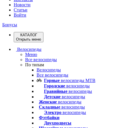
Новости
Статьи
Войти
Бонусы
КАТАЛОГ
Открыть меню
Велосипеды
Меню
Все велосипеды
По типам
Велосипеды
Все велосипеды
Горные
велосипеды MTB
Городские
велосипеды
Гравийные
велосипеды
Детские
велосипеды
Женские
велосипеды
Складные
велосипеды
Электро
велосипеды
Фэтбайки
Двухподвесы