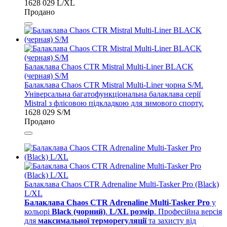
1628 029 L/XL
Продано
Балаклава Chaos CTR Mistral Multi-Liner BLACK
(черная) S/M
Балаклава Chaos CTR Mistral Multi-Liner чорна S/M.
Універсальна багатофункціональна балаклава серії
Mistral з флісовою підкладкою для зимового спорту.
1628 029 S/M
Продано
Балаклава Chaos CTR Adrenaline Multi-Tasker Pro (Black)
L/XL
Балаклава Chaos CTR Adrenaline Multi-Tasker Pro
у
кольорі
Black (чорний)
.
L/XL розмір
. Професійна версія
для
максимальної терморегуляції
та захисту від