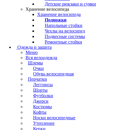
Детские рюкзаки и сумки
Хранение велосипеда
Хранение велосипеда
Подножки
Напольные стойки
Чехлы на велосипед
Подвесные системы
Ремонтные стойки
Одежда и защита
Меню
Вся велоодежда
Шлемы
Очки
Обувь велосипедная
Перчатки
Леггинсы
Шорты
Футболки
Джерси
Костюмы
Кофты
Носки велосипедные
Утепление
Кепки