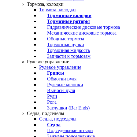
Тормоза, колодки
Тормоза, колодки
Тормозные колодки
Тормозные роторы
Гидравлические дисковые тормоза
Механические дисковые тормоза
Ободные тормоза
Тормозные ручки
Тормозная жидкость
Запчасти к тормозам
Рулевое управление
Рулевое управление
Грипсы
Обмотки руля
Рулевые колонки
Выносы руля
Рули
Рога
Заглушки (Bar Ends)
Седла, подседелы
Седла, подседелы
Седла
Подседельные штыри
Зажимы подседельные