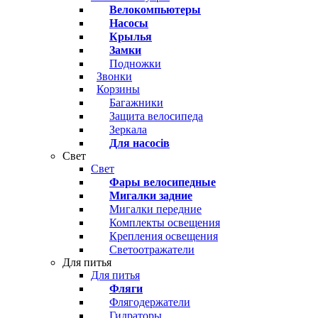
Велокомпьютеры
Насосы
Крылья
Замки
Подножки
Звонки
Корзины
Багажники
Защита велосипеда
Зеркала
Для насосів
Свет
Свет
Фары велосипедные
Мигалки задние
Мигалки передние
Комплекты освещения
Крепления освещения
Светоотражатели
Для питья
Для питья
Фляги
Флягодержатели
Гидраторы