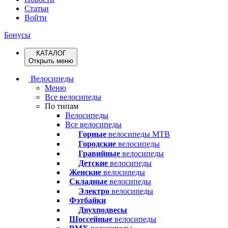
Статьи
Войти
Бонусы
КАТАЛОГ
Открыть меню
Велосипеды
Меню
Все велосипеды
По типам
Велосипеды
Все велосипеды
Горные
велосипеды MTB
Городские
велосипеды
Гравийные
велосипеды
Детские
велосипеды
Женские
велосипеды
Складные
велосипеды
Электро
велосипеды
Фэтбайки
Двухподвесы
Шоссейные
велосипеды