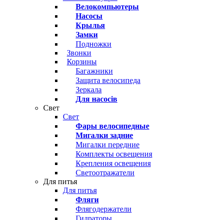
Велокомпьютеры
Насосы
Крылья
Замки
Подножки
Звонки
Корзины
Багажники
Защита велосипеда
Зеркала
Для насосів
Свет
Свет
Фары велосипедные
Мигалки задние
Мигалки передние
Комплекты освещения
Крепления освещения
Светоотражатели
Для питья
Для питья
Фляги
Флягодержатели
Гидраторы