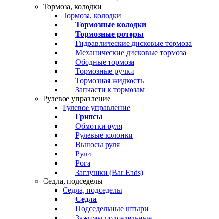
Тормоза, колодки
Тормоза, колодки
Тормозные колодки
Тормозные роторы
Гидравлические дисковые тормоза
Механические дисковые тормоза
Ободные тормоза
Тормозные ручки
Тормозная жидкость
Запчасти к тормозам
Рулевое управление
Рулевое управление
Грипсы
Обмотки руля
Рулевые колонки
Выносы руля
Рули
Рога
Заглушки (Bar Ends)
Седла, подседелы
Седла, подседелы
Седла
Подседельные штыри
Зажимы подседельные