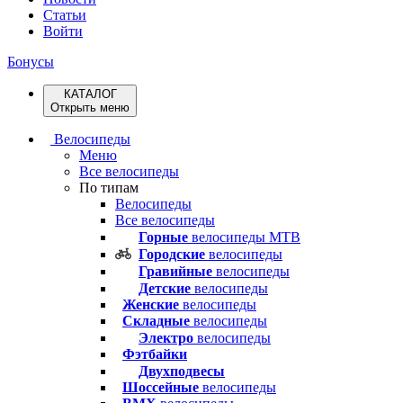
Статьи
Войти
Бонусы
КАТАЛОГ
Открыть меню
Велосипеды
Меню
Все велосипеды
По типам
Велосипеды
Все велосипеды
Горные
велосипеды MTB
Городские
велосипеды
Гравийные
велосипеды
Детские
велосипеды
Женские
велосипеды
Складные
велосипеды
Электро
велосипеды
Фэтбайки
Двухподвесы
Шоссейные
велосипеды