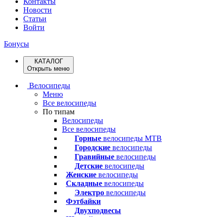
Контакты
Новости
Статьи
Войти
Бонусы
КАТАЛОГ
Открыть меню
Велосипеды
Меню
Все велосипеды
По типам
Велосипеды
Все велосипеды
Горные
велосипеды MTB
Городские
велосипеды
Гравийные
велосипеды
Детские
велосипеды
Женские
велосипеды
Складные
велосипеды
Электро
велосипеды
Фэтбайки
Двухподвесы