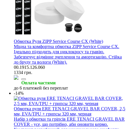
Обмотка Руля ZIPP Service Course CX (White)
Міцна та комфортна обмотка ZIPP Service Course CX.
Ідеально підходить для циклокросу та гравію.
Забезпечує відмінне зчеплення та амортизацію. Стійка
до бруду та вологи (White).
00.1915.126.060
1334 грн.
Оплата частями
до 6 платежей без переплат
-14%
Обмотка руля ERE TENACI GRAVEL BAR COVER, 2,5
мм, EVA/TPU + грипсы 320 мм, черная
Набір з обмотки та гріпсів ERE TENACI GRAVEL BAR
COVER - усе, що потрібно, аби оновити кермо.