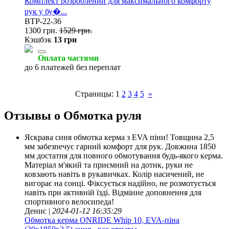
Комплект розроблений для максимального комфорту
рук у бу�...
BTP-22-36
1300 грн.
1529 грн.
Кэшбэк
13 грн
Оплата частями
до 6 платежей без переплат
Страницы:
1
2
3
4
5
»
Отзывы о Обмотка руля
Яскрава синя обмотка керма з EVA піни! Товщина 2,5
мм забезпечує гарний комфорт для рук. Довжина 1850
мм достатня для повного обмотування будь-якого керма.
Матеріал м'який та приємний на дотик, руки не
ковзають навіть в рукавичках. Колір насичений, не
вигорає на сонці. Фіксується надійно, не розмотується
навіть при активній їзді. Відмінне доповнення для
спортивного велосипеда!
Денис |
2024-01-12 16:35:29
Обмотка керма ONRIDE Whip 10, EVA-піна