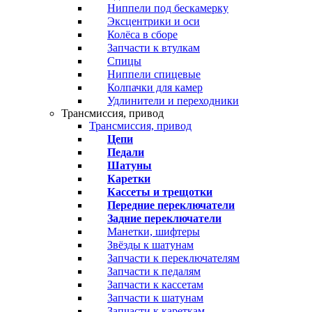
Ниппели под бескамерку
Эксцентрики и оси
Колёса в сборе
Запчасти к втулкам
Спицы
Ниппели спицевые
Колпачки для камер
Удлинители и переходники
Трансмиссия, привод
Трансмиссия, привод
Цепи
Педали
Шатуны
Каретки
Кассеты и трещотки
Передние переключатели
Задние переключатели
Манетки, шифтеры
Звёзды к шатунам
Запчасти к переключателям
Запчасти к педалям
Запчасти к кассетам
Запчасти к шатунам
Запчасти к кареткам