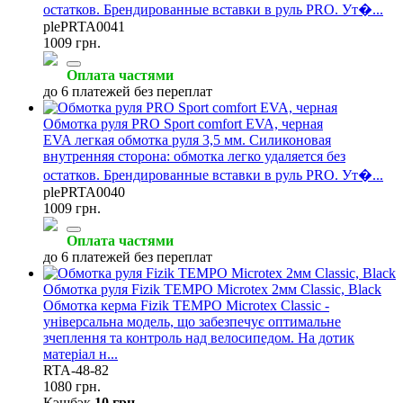
остатков. Брендированные вставки в руль PRO. Ут�...
plePRTA0041
1009 грн.
Оплата частями
до 6 платежей без переплат
Обмотка руля PRO Sport comfort EVA, черная
EVA легкая обмотка руля 3,5 мм. Силиконовая
внутренняя сторона: обмотка легко удаляется без
остатков. Брендированные вставки в руль PRO. Ут�...
plePRTA0040
1009 грн.
Оплата частями
до 6 платежей без переплат
Обмотка руля Fizik TEMPO Microtex 2мм Classic, Black
Обмотка керма Fizik TEMPO Microtex Classic -
універсальна модель, що забезпечує оптимальне
зчеплення та контроль над велосипедом. На дотик
матеріал н...
RTA-48-82
1080 грн.
Кэшбэк
10 грн