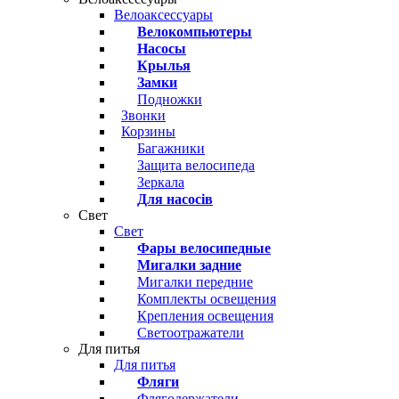
Велоаксессуары
Велокомпьютеры
Насосы
Крылья
Замки
Подножки
Звонки
Корзины
Багажники
Защита велосипеда
Зеркала
Для насосів
Свет
Свет
Фары велосипедные
Мигалки задние
Мигалки передние
Комплекты освещения
Крепления освещения
Светоотражатели
Для питья
Для питья
Фляги
Флягодержатели