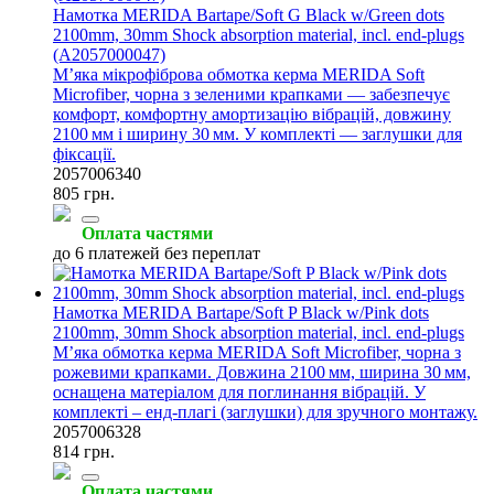
Намотка MERIDA Bartape/Soft G Black w/Green dots
2100mm, 30mm Shock absorption material, incl. end-plugs
(A2057000047)
М’яка мікрофіброва обмотка керма MERIDA Soft
Microfiber, чорна з зеленими крапками — забезпечує
комфорт, комфортну амортизацію вібрацій, довжину
2100 мм і ширину 30 мм. У комплекті — заглушки для
фіксації.
2057006340
805 грн.
Оплата частями
до 6 платежей без переплат
Намотка MERIDA Bartape/Soft P Black w/Pink dots
2100mm, 30mm Shock absorption material, incl. end-plugs
М’яка обмотка керма MERIDA Soft Microfiber, чорна з
рожевими крапками. Довжина 2100 мм, ширина 30 мм,
оснащена матеріалом для поглинання вібрацій. У
комплекті – енд‑плагі (заглушки) для зручного монтажу.
2057006328
814 грн.
Оплата частями