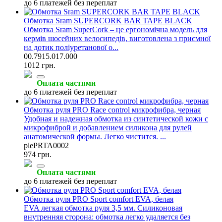
до 6 платежей без переплат
Обмотка Sram SUPERCORK BAR TAPE BLACK
Обмотка Sram SuperCork – це ергономічна модель для
кермів шосейних велосипедів, виготовлена з приємної
на дотик поліуретанової о...
00.7915.017.000
1012 грн.
Оплата частями
до 6 платежей без переплат
Обмотка руля PRO Race control микрофибра, черная
Удобная и надежная обмотка из синтетической кожи с
микрофиброй и добавлением силикона для рулей
анатомической формы. Легко чистится. ...
plePRTA0002
974 грн.
Оплата частями
до 6 платежей без переплат
Обмотка руля PRO Sport comfort EVA, белая
EVA легкая обмотка руля 3,5 мм. Силиконовая
внутренняя сторона: обмотка легко удаляется без