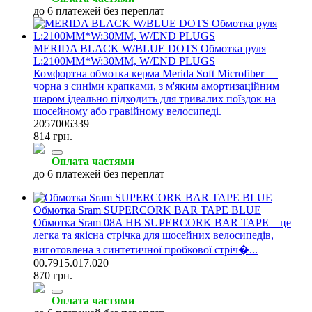
до 6 платежей без переплат
MERIDA BLACK W/BLUE DOTS Обмотка руля
L:2100MM*W:30MM, W/END PLUGS
Комфортна обмотка керма Merida Soft Microfiber —
чорна з синіми крапками, з м'яким амортизаційним
шаром ідеально підходить для тривалих поїздок на
шосейному або гравійному велосипеді.
2057006339
814 грн.
Оплата частями
до 6 платежей без переплат
Обмотка Sram SUPERCORK BAR TAPE BLUE
Обмотка Sram 08A HB SUPERCORK BAR TAPE – це
легка та якісна стрічка для шосейних велосипедів,
виготовлена з синтетичної пробкової стріч�...
00.7915.017.020
870 грн.
Оплата частями