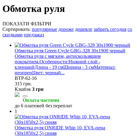
Обмотка руля
ПОКАЗАТИ ФІЛЬТРИ
Сортировать:
популярные
дороже
дешевле
забрать сегодня
со
скидками
предзаказ
Обмотка руля Green Cycle GBG-328 30х1900 черный
Обмотка руля с мягким, антискользящим
покрытием.Особенности:Нижний слой -
клеющийДлина - 19 смШирина - 3 смМатериал:
неопренЦвет: черный...
BTP-62-16
315 грн.
Кэшбэк
3 грн
Оплата частями
до 6 платежей без переплат
1
Обмотка руля ONRIDE Whip 10, EVA-пена
(30х1850х2,5) синяя