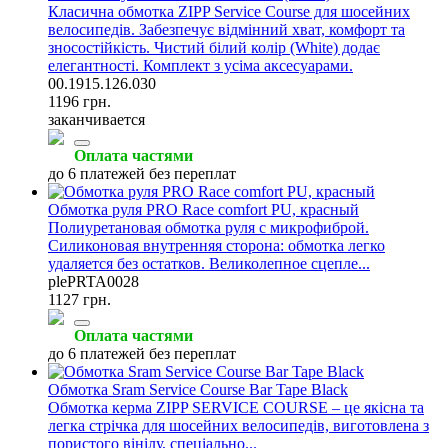
Класична обмотка ZIPP Service Course для шосейних
велосипедів. Забезпечує відмінний хват, комфорт та
зносостійкість. Чистий білий колір (White) додає
елегантності. Комплект з усіма аксесуарами.
00.1915.126.030
1196 грн.
заканчивается
Оплата частями
до 6 платежей без переплат
Обмотка руля PRO Race comfort PU, красный
Полиуретановая обмотка руля с микрофиброй.
Силиконовая внутренняя сторона: обмотка легко
удаляется без остатков. Великолепное сцепле...
plePRTA0028
1127 грн.
Оплата частями
до 6 платежей без переплат
Обмотка Sram Service Course Bar Tape Black
Обмотка керма ZIPP SERVICE COURSE – це якісна та
легка стрічка для шосейних велосипедів, виготовлена з
пористого вінілу, спеціально...