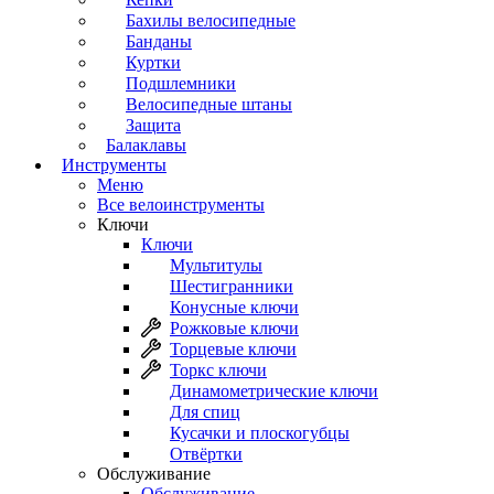
Бахилы велосипедные
Банданы
Куртки
Подшлемники
Велосипедные штаны
Защита
Балаклавы
Инструменты
Меню
Все велоинструменты
Ключи
Ключи
Мультитулы
Шестигранники
Конусные ключи
Рожковые ключи
Торцевые ключи
Торкс ключи
Динамометрические ключи
Для спиц
Кусачки и плоскогубцы
Отвёртки
Обслуживание
Обслуживание