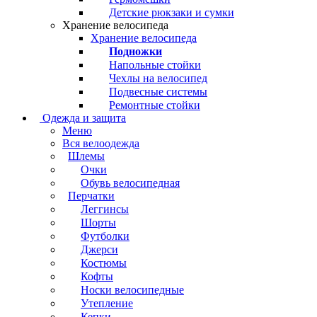
Детские рюкзаки и сумки
Хранение велосипеда
Хранение велосипеда
Подножки
Напольные стойки
Чехлы на велосипед
Подвесные системы
Ремонтные стойки
Одежда и защита
Меню
Вся велоодежда
Шлемы
Очки
Обувь велосипедная
Перчатки
Леггинсы
Шорты
Футболки
Джерси
Костюмы
Кофты
Носки велосипедные
Утепление
Кепки