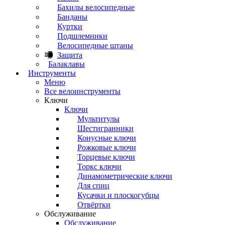
Бахилы велосипедные
Банданы
Куртки
Подшлемники
Велосипедные штаны
Защита
Балаклавы
Инструменты
Меню
Все велоинструменты
Ключи
Ключи
Мультитулы
Шестигранники
Конусные ключи
Рожковые ключи
Торцевые ключи
Торкс ключи
Динамометрические ключи
Для спиц
Кусачки и плоскогубцы
Отвёртки
Обслуживание
Обслуживание