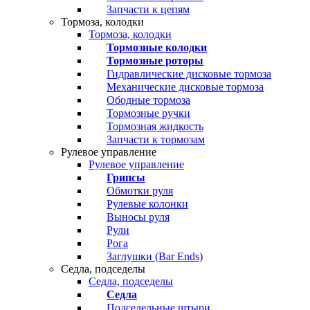
Запчасти к цепям
Тормоза, колодки
Тормоза, колодки
Тормозные колодки
Тормозные роторы
Гидравлические дисковые тормоза
Механические дисковые тормоза
Ободные тормоза
Тормозные ручки
Тормозная жидкость
Запчасти к тормозам
Рулевое управление
Рулевое управление
Грипсы
Обмотки руля
Рулевые колонки
Выносы руля
Рули
Рога
Заглушки (Bar Ends)
Седла, подседелы
Седла, подседелы
Седла
Подседельные штыри