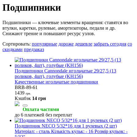
Подшипники
Подшипники — ключевые элементы вращения: ставятся во
втулки, каретки, рулевые, амортизаторы, педали и др.
Снижают трение и повышают ресурс узлов.
Сортировать:
популярные
дороже
дешевле
забрать сегодня
со
скидками
предзаказ
Подшипники Cannondale игольчатые 29/27,5 (13
роликов, 4шт), голубые (KH156)
Качественные игольчатые подшипники
BRB-89-61
1439
грн.
Кэшбэк
14 грн
Оплата частями
до 6 платежей без переплат
Подшипник NECO 5/32*16 для 1 рулевых (2 шт)
Матеріал: - сталь Кількість кульк: - 16 Розмір кульок: -
5/32"...