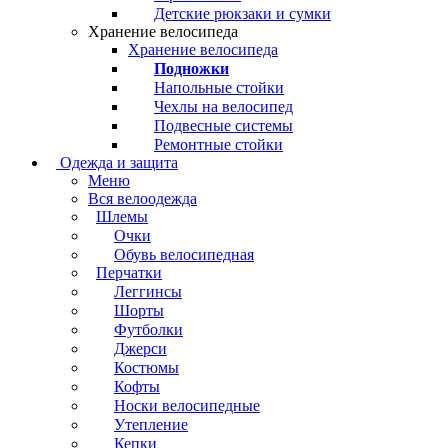
Детские рюкзаки и сумки
Хранение велосипеда
Хранение велосипеда
Подножки
Напольные стойки
Чехлы на велосипед
Подвесные системы
Ремонтные стойки
Одежда и защита
Меню
Вся велоодежда
Шлемы
Очки
Обувь велосипедная
Перчатки
Леггинсы
Шорты
Футболки
Джерси
Костюмы
Кофты
Носки велосипедные
Утепление
Кепки