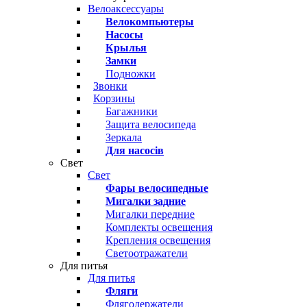
Велоаксессуары
Велокомпьютеры
Насосы
Крылья
Замки
Подножки
Звонки
Корзины
Багажники
Защита велосипеда
Зеркала
Для насосів
Свет
Свет
Фары велосипедные
Мигалки задние
Мигалки передние
Комплекты освещения
Крепления освещения
Светоотражатели
Для питья
Для питья
Фляги
Флягодержатели