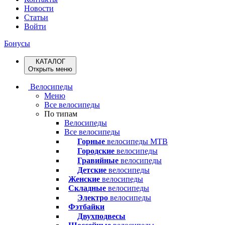
Новости
Статьи
Войти
Бонусы
КАТАЛОГ
Открыть меню
Велосипеды
Меню
Все велосипеды
По типам
Велосипеды
Все велосипеды
Горные
велосипеды MTB
Городские
велосипеды
Гравийные
велосипеды
Детские
велосипеды
Женские
велосипеды
Складные
велосипеды
Электро
велосипеды
Фэтбайки
Двухподвесы