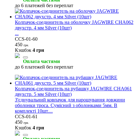
до 6 платежей без переплат
Колпачок-соединитель на оболочку JAGWIRE CHA062
двухстр. 4 мм Silver (10шт)
...
CCS-01-60
450
грн.
Кэшбэк
4 грн
Оплата частями
до 6 платежей без переплат
Колпачок-соединитель на рубашку JAGWIRE CHA061
двухстр. 5 мм Silver (10шт)
З'єднувальний ковпачок для нарощування довжини
оболонки троса. Сумісний з оболонками 5мм. В
комплекті 10шт....
CCS-01-61
450
грн.
Кэшбэк
4 грн
Оплата частями