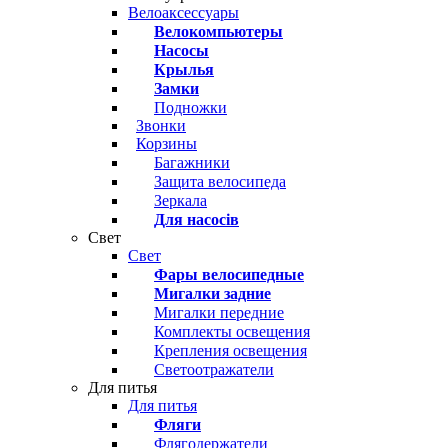
Велоаксессуары
Велокомпьютеры
Насосы
Крылья
Замки
Подножки
Звонки
Корзины
Багажники
Защита велосипеда
Зеркала
Для насосів
Свет
Свет
Фары велосипедные
Мигалки задние
Мигалки передние
Комплекты освещения
Крепления освещения
Светоотражатели
Для питья
Для питья
Фляги
Флягодержатели