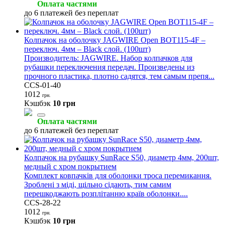
Оплата частями
до 6 платежей без переплат
Колпачок на оболочку JAGWIRE Open BOT115-4F –
переключ. 4мм – Black слой. (100шт)
Производитель: JAGWIRE. Набор колпачков для
рубашки переключения передач. Произведены из
прочного пластика, плотно садятся, тем самым препя...
CCS-01-40
1012
грн.
Кэшбэк
10 грн
Оплата частями
до 6 платежей без переплат
Колпачок на рубашку SunRace S50, диаметр 4мм, 200шт,
медный с хром покрытием
Комплект ковпачків для оболонки троса перемикання.
Зроблені з міді, щільно сідають, тим самим
перешкоджають розплітанню країв оболонки....
CCS-28-22
1012
грн.
Кэшбэк
10 грн