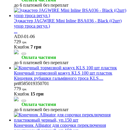
до 6 платежей без переплат
Эджастер JAGWIRE Mini Inline BSA036 - Black ((2шт)
упор троса регул.)
...
ADJ-01-06
729
грн.
Кэшбэк
7 грн
Оплата частями
до 6 платежей без переплат
Конечный тормозной кожух KLS 100 шт пластик
Кінцевик рубашки гальмівного троса KLS....
prt8585019350701
779
грн.
Кэшбэк
15 грн
Оплата частями
до 6 платежей без переплат
Конечник Alligator для сорочки переключения