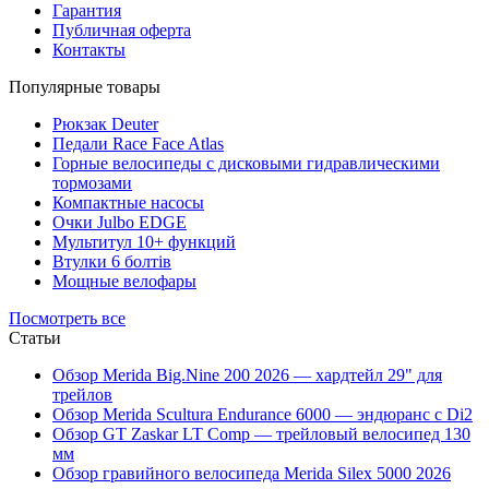
Гарантия
Публичная оферта
Контакты
Популярные товары
Рюкзак Deuter
Педали Race Face Atlas
Горные велосипеды с дисковыми гидравлическими
тормозами
Компактные насосы
Очки Julbo EDGE
Мультитул 10+ функций
Втулки 6 болтів
Мощные велофары
Посмотреть все
Статьи
Обзор Merida Big.Nine 200 2026 — хардтейл 29" для
трейлов
Обзор Merida Scultura Endurance 6000 — эндюранс с Di2
Обзор GT Zaskar LT Comp — трейловый велосипед 130
мм
Обзор гравийного велосипеда Merida Silex 5000 2026