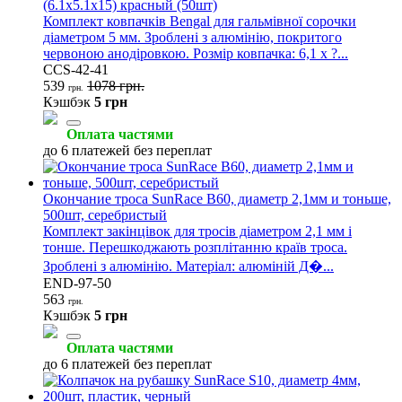
(6.1x5.1x15) красный (50шт)
Комплект ковпачків Bengal для гальмівної сорочки
діаметром 5 мм. Зроблені з алюмінію, покритого
червоною анодіровкою. Розмір ковпачка: 6,1 х ?...
CCS-42-41
539
1078 грн.
грн.
Кэшбэк
5 грн
Оплата частями
до 6 платежей без переплат
Окончание троса SunRace B60, диаметр 2,1мм и тоньше,
500шт, серебристый
Комплект закінцівок для тросів діаметром 2,1 мм і
тонше. Перешкоджають розплітанню країв троса.
Зроблені з алюмінію. Матеріал: алюміній Д�...
END-97-50
563
грн.
Кэшбэк
5 грн
Оплата частями
до 6 платежей без переплат