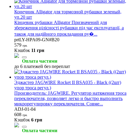
Конечник Alligator для тормозной рубашки зеленый,
уп.20 шт
Кінцевик рубашки Alligator Призначений для
збереження цілісності рубашки під час експлуатації, а
також для надійного прокладання ру�...
prtLY-HPA09-GN#B20
579
грн.
Кэшбэк
11 грн
Оплата частями
до 6 платежей без переплат
Эджастер JAGWIRE Rocket II BSA035 - Black ((2шт)
упор троса регул.)
Производитель: JAGWIRE. Регулятор натяжения троса
переключателя, позволяет легко и быстро выполнить
микрорегулировку переключателя. Совме...
ADJ-01-04
608
грн.
Кэшбэк
6 грн
Оплата частями