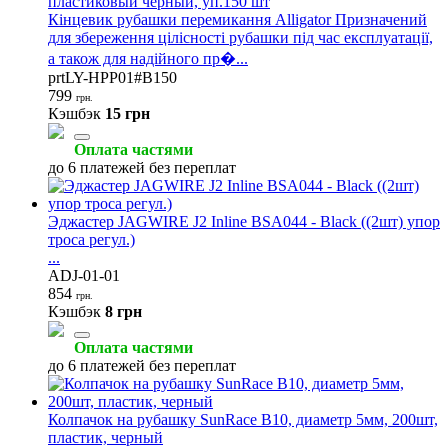
пластиковый черный, уп.150 шт
Кінцевик рубашки перемикання Alligator Призначений
для збереження цілісності рубашки під час експлуатації,
а також для надійного пр�...
prtLY-HPP01#B150
799
грн.
Кэшбэк
15 грн
Оплата частями
до 6 платежей без переплат
Эджастер JAGWIRE J2 Inline BSA044 - Black ((2шт) упор
троса регул.)
...
ADJ-01-01
854
грн.
Кэшбэк
8 грн
Оплата частями
до 6 платежей без переплат
Колпачок на рубашку SunRace B10, диаметр 5мм, 200шт,
пластик, черный