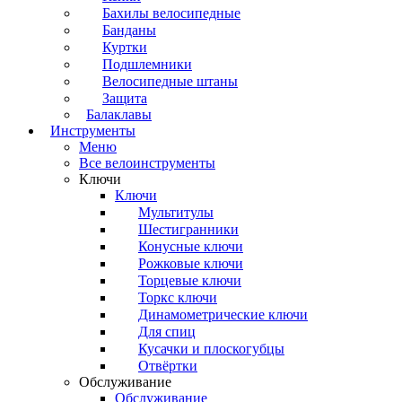
Бахилы велосипедные
Банданы
Куртки
Подшлемники
Велосипедные штаны
Защита
Балаклавы
Инструменты
Меню
Все велоинструменты
Ключи
Ключи
Мультитулы
Шестигранники
Конусные ключи
Рожковые ключи
Торцевые ключи
Торкс ключи
Динамометрические ключи
Для спиц
Кусачки и плоскогубцы
Отвёртки
Обслуживание
Обслуживание