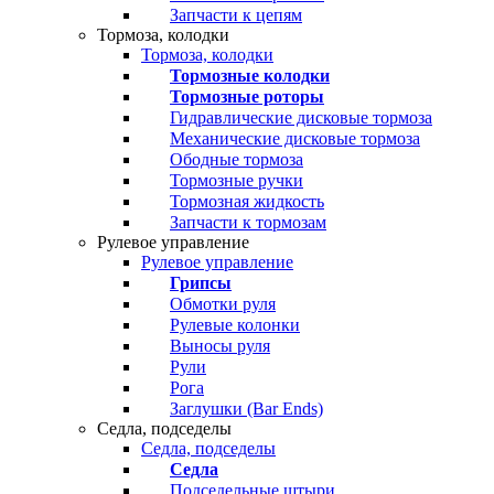
Запчасти к цепям
Тормоза, колодки
Тормоза, колодки
Тормозные колодки
Тормозные роторы
Гидравлические дисковые тормоза
Механические дисковые тормоза
Ободные тормоза
Тормозные ручки
Тормозная жидкость
Запчасти к тормозам
Рулевое управление
Рулевое управление
Грипсы
Обмотки руля
Рулевые колонки
Выносы руля
Рули
Рога
Заглушки (Bar Ends)
Седла, подседелы
Седла, подседелы
Седла
Подседельные штыри