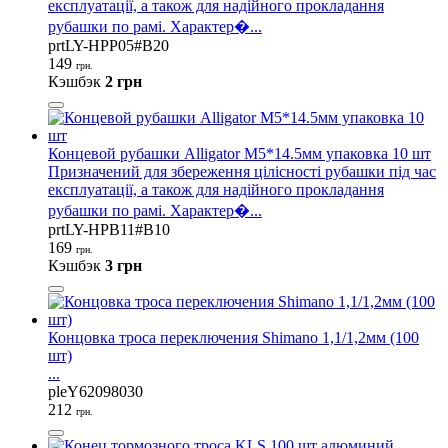
експлуатації, а також для надійного прокладання
рубашки по рамі. Характер�...
prtLY-HPP05#B20
149
грн.
Кэшбэк
2 грн
Концевой рубашки Alligator M5*14.5мм упаковка 10 шт
Призначений для збереження цілісності рубашки під час
експлуатації, а також для надійного прокладання
рубашки по рамі. Характер�...
prtLY-HPB11#B10
169
грн.
Кэшбэк
3 грн
Концовка троса переключения Shimano 1,1/1,2мм (100
шт)
...
pleY62098030
212
грн.