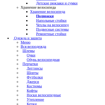
Детские рюкзаки и сумки
Хранение велосипеда
Хранение велосипеда
Подножки
Напольные стойки
Чехлы на велосипед
Подвесные системы
Ремонтные стойки
Одежда и защита
Меню
Вся велоодежда
Шлемы
Очки
Обувь велосипедная
Перчатки
Леггинсы
Шорты
Футболки
Джерси
Костюмы
Кофты
Носки велосипедные
Утепление
Кепки