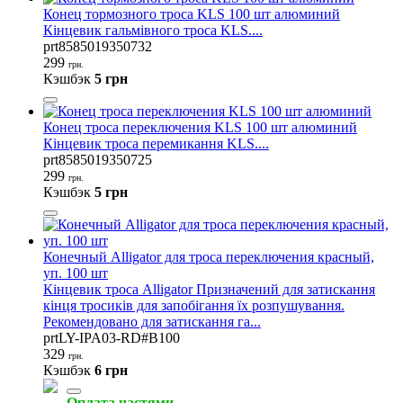
Конец тормозного троса KLS 100 шт алюминий
Кінцевик гальмівного троса KLS....
prt8585019350732
299
грн.
Кэшбэк
5 грн
Конец троса переключения KLS 100 шт алюминий
Кінцевик троса перемикання KLS....
prt8585019350725
299
грн.
Кэшбэк
5 грн
Конечный Alligator для троса переключения красный,
уп. 100 шт
Кінцевик троса Alligator Призначений для затискання
кінця тросиків для запобігання їх розпушування.
Рекомендовано для затискання га...
prtLY-IPA03-RD#B100
329
грн.
Кэшбэк
6 грн
Оплата частями