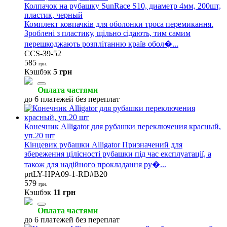
Колпачок на рубашку SunRace S10, диаметр 4мм, 200шт,
пластик, черный
Комплект ковпачків для оболонки троса перемикання.
Зроблені з пластику, щільно сідають, тим самим
перешкоджають розплітанню країв обол�...
CCS-39-52
585
грн.
Кэшбэк
5 грн
Оплата частями
до 6 платежей без переплат
Конечник Alligator для рубашки переключения красный,
уп.20 шт
Кінцевик рубашки Alligator Призначений для
збереження цілісності рубашки під час експлуатації, а
також для надійного прокладання ру�...
prtLY-HPA09-1-RD#B20
579
грн.
Кэшбэк
11 грн
Оплата частями
до 6 платежей без переплат