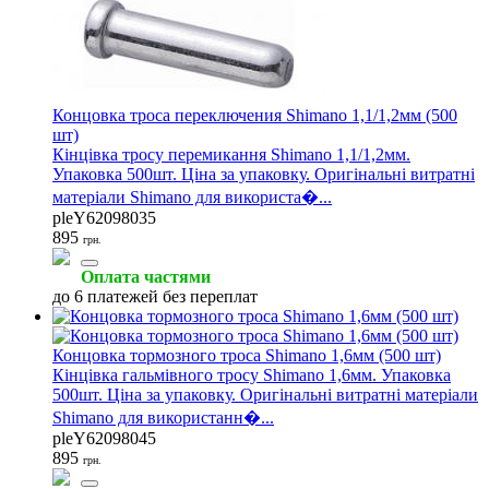
Концовка троса переключения Shimano 1,1/1,2мм (500
шт)
Кінцівка тросу перемикання Shimano 1,1/1,2мм.
Упаковка 500шт. Ціна за упаковку. Оригінальні витратні
матеріали Shimano для використа�...
pleY62098035
895
грн.
Оплата частями
до 6 платежей без переплат
Концовка тормозного троса Shimano 1,6мм (500 шт)
Кінцівка гальмівного тросу Shimano 1,6мм. Упаковка
500шт. Ціна за упаковку. Оригінальні витратні матеріали
Shimano для використанн�...
pleY62098045
895
грн.