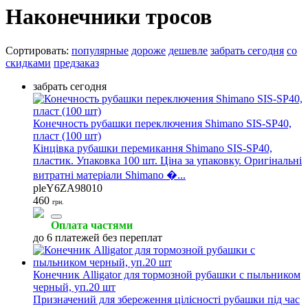
Наконечники тросов
Сортировать:
популярные
дороже
дешевле
забрать сегодня
со
скидками
предзаказ
забрать сегодня
Конечность рубашки переключения Shimano SIS-SP40,
пласт (100 шт)
Кінцівка рубашки перемикання Shimano SIS-SP40,
пластик. Упаковка 100 шт. Ціна за упаковку. Оригінальні
витратні матеріали Shimano �...
pleY6ZA98010
460
грн.
Оплата частями
до 6 платежей без переплат
Конечник Alligator для тормозной рубашки с пыльником
черный, уп.20 шт
Призначений для збереження цілісності рубашки під час