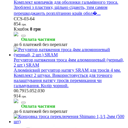
Комплект ковпачків для оболонки гальмівного троса.
Зроблені з пластику, щільно сідають, тим самим
перешкоджають розплітанню країв обол�...
CCS-03-64
854
грн.
Кэшбэк
8 грн
Оплата частями
до 6 платежей без переплат
Регулятор натяжения троса 4мм алюминиевый (черный,
2 шт.) SRAM
Алюмінієвий регулятор натягу SRAM для тросів 4 мм.
Комплект 2 штуки. Використовується для точного
налаштування натягу тросів перемикання чи
гальмування. Колір чорний.
00.7915.052.030
914
грн.
Оплата частями
до 6 платежей без переплат