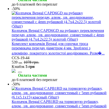
до 6 платежей без переплат
-50%
Колпачок Bengal CAPD6GD на рубашку переключения
передач, алюм., цв. анодирование, совместимый с 4mm
рубашкой (4.7x4.2x22.5) золотой (50шт)
Комплект ковпачків Bengal для сорочки троса
перемикача передач діаметром 4 мм. Зроблені з
алюмінію, покритого золотистої анодіровкою. Розм�...
CCS-19-44
539
1078 грн.
грн.
Кэшбэк
5 грн
Оплата частями
до 6 платежей без переплат
-50%
Колпачок Bengal CAPB1RD на тормозную рубашку,
алюм., цв. анодирование, совместимый с 5mm рубашкой