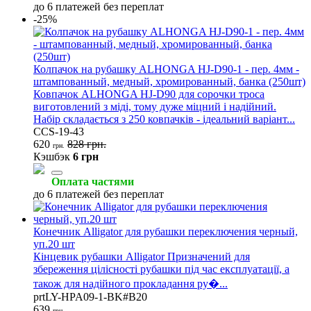
до 6 платежей без переплат
-25%
Колпачок на рубашку ALHONGA HJ-D90-1 - пер. 4мм -
штампованный, медный, хромированный, банка (250шт)
Ковпачок ALHONGA HJ-D90 для сорочки троса
виготовлений з міді, тому дуже міцний і надійний.
Набір складається з 250 ковпачків - ідеальний варіант...
CCS-19-43
620
828 грн.
грн.
Кэшбэк
6 грн
Оплата частями
до 6 платежей без переплат
Конечник Alligator для рубашки переключения черный,
уп.20 шт
Кінцевик рубашки Alligator Призначений для
збереження цілісності рубашки під час експлуатації, а
також для надійного прокладання ру�...
prtLY-HPA09-1-BK#B20
639
грн.