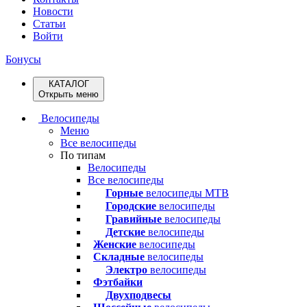
Новости
Статьи
Войти
Бонусы
КАТАЛОГ
Открыть меню
Велосипеды
Меню
Все велосипеды
По типам
Велосипеды
Все велосипеды
Горные
велосипеды MTB
Городские
велосипеды
Гравийные
велосипеды
Детские
велосипеды
Женские
велосипеды
Складные
велосипеды
Электро
велосипеды
Фэтбайки
Двухподвесы